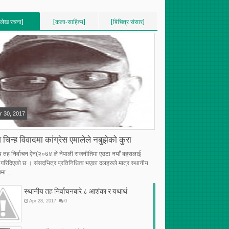
[लेख रचना]
[कला-साहित्य]
[बिचित्र संसार]
VERTICAL]
[VERTICAL]
[VERTICAL]
RECENT][5]
[RECENT][5]
[RECENT][5]
r
30
,
2017
 चिन्ह विवादमा कांग्रेस एमालेले नबुझेको कुरा
य तह निर्वाचन ऐन(२०७४ ले नेपाली राजनीतिमा एउटा नयाँ बहसलाई
्भ गरिदिएको छ । संसदभित्र प्रतिनिधित्व भएका दलहरुले मात्र स्थानीय
मा ...
स्थानीय तह निर्वाचनबारे ८ आशंका र यथार्थ
Apr
28
,
2017
0