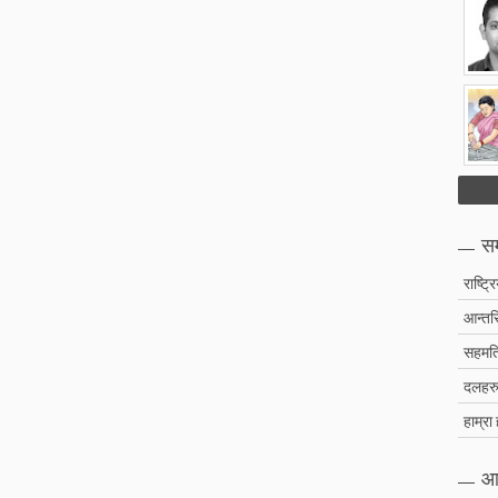
सम
राष्ट्र
आन्तरि
सहमति
दलहरु 
हाम्रा
आ