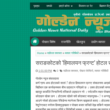
गृहपृष्ठ
सम्पर्क
हाम्रो बारेमा
विजापन दर रेट
बिज्ञापन दिन
पोखरा बिशेष
राजनीति
खेलकुद
उद्योग-ब्यापार
Home
»
पछील्ला समाचार
»
ब्यापार गतिबिधी
»
सराङकोटको ‘हिमालयन फ्रन्ट’
सराङकोटको ‘हिमालयन फ्रन्ट’ होटल 
1:01:00 PM
0
पछील्ला समाचार
,
पोखरा सेरोफेरो
,
ब्यापार गतिबिधी
गोल्डेन न्यूज संवाददाता
कर्ण ग्रुप अफ होटलको सातांै होटल हिमालयन फ्रन्ट संचालनमा आएक
बिहीबार एक कार्यक्रमका बीच उद्घाटन गरिएको छ । उक्त होटलको सगरमाथ
बहादुर कार्कीले भिन्दाभिन्दै तरिकाले उद्घाटन गरे । पर्यटकीय शहर
कोठाहरु रहेका छन । होटलमा रहेको सवै कोठाबाट माछापुच्छ«े र अन्नपूर
आउने गरेको होटलका रेसिडेन्स म्यानेजर किरण खड्काले बताए । होटलमा ह
रेष्टुरेन्टबाट मनोरम हिमश्रृङ्खला र पोखरा बजार सजिलै देख्न सकिने भ
हाराहारीमा रुम प्रदान गरिने र विदेशीको हकमा २ सय डलरमा रुम प्रदा