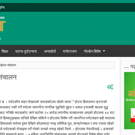
ुहोस्
शिक्षा
घटना-दुर्घटनाना
अन्तर्वार्ता
मनोरञ्जन
गोल्डेन बिशेष
पढ
 होटल संचालन
संचालन
ो छ । पर्यटकीय शहर पोखराको सराङकोटमा रहेको सातांै होटल हिमालयन फ्रन्टको
ाबाट स्की गर्ने पर्यटक जापानीज नागरिक युइचिरो मुइरा र अशल ट्याक्सी चालक युद्ध
 पोखराबाट नजिकै सराङकोट जाने बाटोमा २५ करोड लगानीमा सञ्चालनमा आएको होटलमा ४४ वटा
्ण हिमश्रृङ्खला सजिलै देखिन सकिने र होटलमा विशेष गरी जापानिज पर्यटकहरु बढी मात्रामा
िमालको मनोरम दृश्य देखिने कोठामात्र नभइ स्वीमिङ पुल, कन्फ्रेन्सहल र रुफ टफमा रहेको
एकाले पर्यटकको रोजाइमा पर्ने गरेको उनको भनाइ रहेको थियो । होटलमा नेपालीलाई ८ हजारको
न गरिने खड्काले बताए । ५ महिना अगाडिदेखि संचालनमा आएको होटलको विशेष मौका पारेर