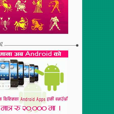
2017
Apr
28
,
2017
Apr
28
,
2017
 सेवा पोखरामा पनि
सिजी एयर कुलर र पंखाको माग
चोकोफनलाई विश्वस्तरको
बढ्दो
‘डिएलजी अवार्ड’
DZ