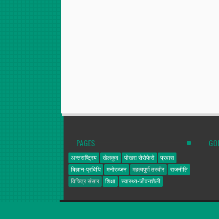
PAGES
GO
अन्तराष्ट्रिय
खेलकुद
पोखरा सेरोफेरो
प्रवास
बिज्ञान-प्रबिधि
मनोरञ्जन
महत्वपुर्ण तस्वीर
राजनीति
विचित्र संसार
शिक्षा
स्वास्थ्य-जीवनशैली
गोल्डेन न्यूज
© 2014. All Rights Reserved.