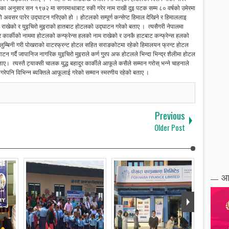
का अनुसार सन १९७२ मा सगरमाथाबाट स्की गरेर नाम राखी दुइ पटक सम्म ८० वर्षको उमेरमा
वसर पारेर उद्घाटन गरिएको हो । होटलको सम्पूर्ण कन्सेप्ट हिमाल देखिने र हिमाललाइ
ाखेको र युइचिरो मुइराको हातबाट होटलको उद्घाटन गरेको बताए । त्यसैगरी नेपालमा
ुर कार्कीको नाममा होटलको कन्फ्रेन्स हलको नाम राखेको र उनकै हाटबाट कन्फ्रेन्स हलको
 लुम्बिनी गरी पोखराको वाटरफ्रन्ट होटल सहित सराङकोटमा रहेको हिमालयन फ्रन्ट होटल
गर्दै जापानिज नागरिक युइचिरो मुइराले कर्ण गु्रप अफ होटलले भिन्दा भिन्द्र शैलीमा होटल
ए। त्यस्तै ट्याक्सी चालक युद्ध बहादुर कार्कीले आफूले कसैले सम्मान गरोस् भन्ने चाहनाले
रेपनि विभिन्न ब्यक्तिले आफूलाई गरेको सम्मान स्मरणीय रहेको बताए ।
Previous
Older Post
आ