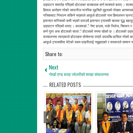
उद्घाटन समारोह गरिएको होटलका सञ्चालक कर्ण शाक्यले बताए । शाक्य
हिमाल आरोहण गरेको जापानीज नागरिक युइचिरो मुइराको पोखरा आगमनको अ
नजिकबाट नियाल्न सकिने भएकाले आफूले होटलको नाम हिमालयन फ्रन्ट र
इमान्दार मानिसको कमी भएको वताउदै इमान्दार ट्याक्सी चालक युद्ध बहाद
उद्घाटन गरिएको वताए । काठमाडांै गेष्ट हाउस, पार्क भिलेज, चितवन र
कर्ण गु्रप अफ होटलको सातांै होटलको रुपमा रहेको छ । होटलको उद्घाटन 
सञ्चालनमा ल्याएकाले होटलहरु सोचेभन्दा राम्रो उपलब्धि हासिल गरेको बता
आफूले ट्याक्सीमा भेटेको रकम प्रहरीलाई नबुझाएको र सरकारले सम्मान नग
Share to:
Next
गोर्खा एण्ड बराह ज्वेलरीको शाखा संचालनमा
RELATED POSTS