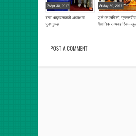
Apr
30
,
2017
May
30
,
2017
बगर भाइखलकको अध्यक्षमा
ए लेभल लचिलो, गुणस्तरीय
पुनःगुरुङ
वैज्ञानिक र व्यवहारिक–खु
POST A COMMENT