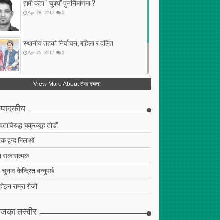
हामी कहा“ चुक्यौं पुनर्निर्माणमा ?
Apr
28
,
2017
0
स्थानीय तहको निर्वाचन, महिला र दलित
Apr
25
,
2017
0
फेरि अर्को गलत सहमति
View More About लेख रचना
Apr
25
,
2017
0
्पादकीय
ियताविरुद्ध चक्रव्यूह तोडौं
क द्वन्द मिलाऔं
 सकारात्मक
चुनाव केन्द्रित बन्नुपर्छ
 होइन राम्रा रोजौं
जका तस्वीर