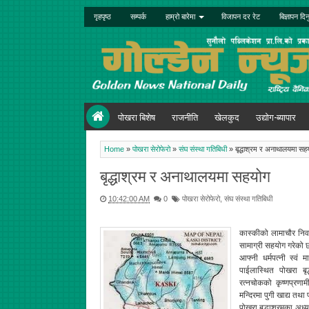
गृहपृष्ठ
सम्पर्क
हाम्रो बारेमा
विजापन दर रेट
बिज्ञापन दिन
पोखरा बिशेष
राजनीति
खेलकुद
उद्योग-ब्यापार
Home
»
पोखरा सेरोफेरो
»
संघ संस्था गतिबिधी
»
बृद्धाश्रम र अनाथालयमा सह
बृद्धाश्रम र अनाथालयमा सहयोग
10:42:00 AM
0
पोखरा सेरोफेरो
,
संघ संस्था गतिबिधी
कास्कीको लामाचौर निवा
सामाग्री सहयोग गरेको 
आफ्नी धर्मपत्नी स्वं 
पाईलास्थित पोखरा बृद्
रत्नचोकको कृष्णप्रणा
मन्दिरमा पुगी खाद्य त
पोखरा बृद्धाश्रमका अध्य