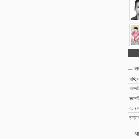
सम
राष्ट्र
आन्तरि
सहमति
दलहरु 
हाम्रा
आ