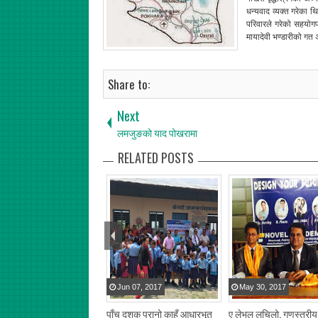
धन्यवाद व्यक्त गरेका थि
परिवारले गरेको सहयोगप्
मायादेवी भण्डारीको ग
Share to:
Next
लमजुङको याद पोखरामा
RELATED POSTS
Jun
07
,
2017
May
30
,
2017
पाँच दशक पुरानो काहुँ आधारभूत
ए लेभल लचिलो, गुणस्तरीय