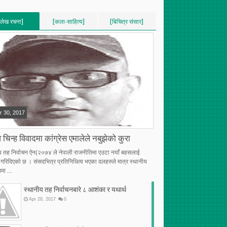
[लेख रचना]
[कला-साहित्य]
[बिचित्र संसार]
VERTICAL]
[VERTICAL]
[VERTICAL]
RECENT][5]
[RECENT][5]
[RECENT][5]
r
30
,
2017
 चिन्ह विवादमा कांग्रेस एमालेले नबुझेको कुरा
य तह निर्वाचन ऐन(२०७४ ले नेपाली राजनीतिमा एउटा नयाँ बहसलाई
्भ गरिदिएको छ । संसदभित्र प्रतिनिधित्व भएका दलहरुले मात्र स्थानीय
मा ...
स्थानीय तह निर्वाचनबारे ८ आशंका र यथार्थ
Apr
28
,
2017
0