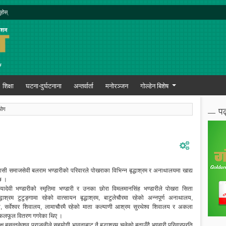
ुहोस्
शिक्षा
घटना-दुर्घटनाना
अन्तर्वार्ता
मनोरञ्जन
गोल्डेन बिशेष
पढ
योग
सी समाजसेवी बलराम भण्डारीको परिवारले पोखराका विभिन्न बृद्धाश्रम र अनाथालयमा खाद्य
छ ।
मायादेवी भण्डारीको स्मृतिमा भण्डारी र उनका छोरा विमलमानसिंह भण्डारीले पोखरा सिता
धाश्रम टुटुङ्गामा रहेको वात्सायन बृद्धाश्रम, बाटुलेचौरमा रहेको अन्नपूर्ण अनाथालय,
मी, सर्वेश्वर शिवालय, लामाचौरमै रहेको माता कल्याणी आश्रम सुरथेश्व शिवालय र अकला
था फलफूल वितरण गगरेका थिए ।
क्ष बसन्तकेशव पराुजलीले सहयोगी भावनाबाट नै बृद्धाश्रम चलेको बताउँदै भण्डारी परिवारप्रति