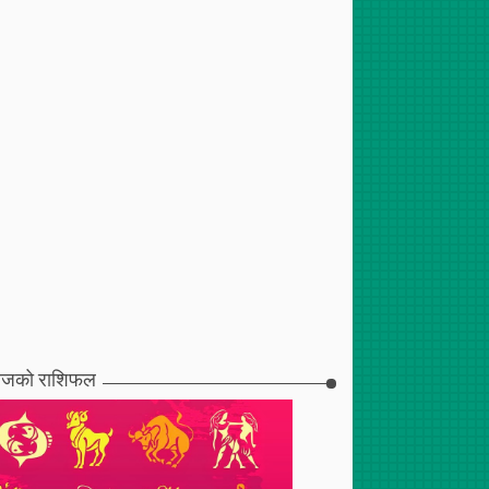
जको राशिफल
2017
Apr
30
,
2017
Jan
23
,
2017
टुरेन्टको शाखा पोखरामा
दुईसय जनाको निःशुल्क रगत
पश्चिमाञ्चल होटल संघमा तुलाचन