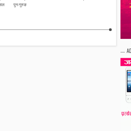
लाल
पुनःगुरुङ
A