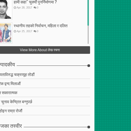
हामी कहा“ चुक्यौं पुनर्निर्माणमा ?
Apr
28
,
2017
0
स्थानीय तहको निर्वाचन, महिला र दलित
Apr
25
,
2017
0
फेरि अर्को गलत सहमति
View More About लेख रचना
Apr
25
,
2017
0
्पादकीय
ियताविरुद्ध चक्रव्यूह तोडौं
क द्वन्द मिलाऔं
 सकारात्मक
चुनाव केन्द्रित बन्नुपर्छ
 होइन राम्रा रोजौं
जका तस्वीर