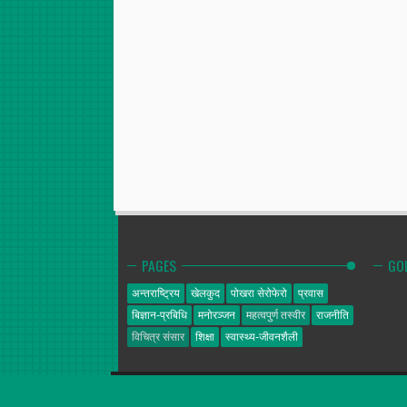
PAGES
GO
अन्तराष्ट्रिय
खेलकुद
पोखरा सेरोफेरो
प्रवास
बिज्ञान-प्रबिधि
मनोरञ्जन
महत्वपुर्ण तस्वीर
राजनीति
विचित्र संसार
शिक्षा
स्वास्थ्य-जीवनशैली
गोल्डेन न्यूज
© 2014. All Rights Reserved.