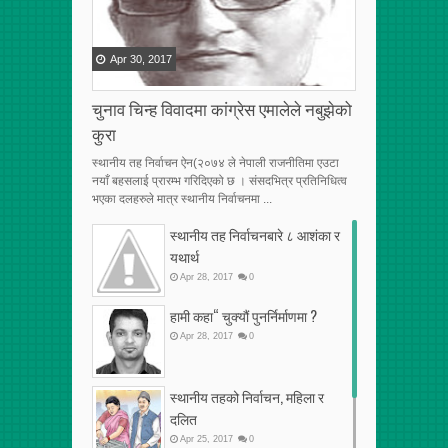
Apr
30
,
2017
चुनाव चिन्ह विवादमा कांग्रेस एमालेले नबुझेको
कुरा
स्थानीय तह निर्वाचन ऐन(२०७४ ले नेपाली राजनीतिमा एउटा
नयाँ बहसलाई प्रारम्भ गरिदिएको छ । संसदभित्र प्रतिनिधित्व
भएका दलहरुले मात्र स्थानीय निर्वाचनमा ...
स्थानीय तह निर्वाचनबारे ८ आशंका र
यथार्थ
Apr
28
,
2017
0
हामी कहा“ चुक्यौं पुनर्निर्माणमा ?
Apr
28
,
2017
0
स्थानीय तहको निर्वाचन, महिला र
दलित
Apr
25
,
2017
0