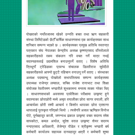
पोखराको नयाँवजारमा रहेको उन्नति बचत तथा ऋण सहकारी
संस्था लिमिटेडको छैटौँ बार्षिक साधारणसभा एक कार्यक्रमका साथ
शनिबार सम्पन्न भएको छ । कार्यक्रमका प्रमुख अतिथि स्वतन्त्र
पत्रकार संघ नेपालका केन्द्रीय अध्यक्ष कृष्णप्रसाद वाँस्तोलाले
सहकारीहरुले रकम संकलन गरि वचत गर्ने मात्र नभई
सदस्यहरुलाई उद्यमशिल बनाउनुपर्ने वताए । विशेष अतिथि
त्रिथुगाँ ट्रेडिङका प्रवन्ध संचालक डिल्लीराज सुवेदीले
सहकारीहरुले आफ्नो छुट्टै पहिचान वनाउनु पर्ने वताए । संस्थाका
अध्यक्ष पदमवन्धु पोखरेलो सभापतित्वमा सम्पन्न कार्यक्रममा
उपाध्यक्ष राजेन्द्र लम्साल, सचिव राजेश रानाभाट तथा शिक्षा
संयोजक रेवतीरमण भण्डारीले शुभकामना मन्तव्य व्यक्त गरेका थिए
। साधारणसभाको अवसरमा प्रवेशिका परीक्षामा उत्कृष्ट हुने
सदस्याका छोराछोरी मध्ये अमृत वयालीका छोरा सागर वयाली, हरि
आचार्यका छोरी रश्मी आचार्य र किशोर थापाका छोरा प्रशान्त
थापालाई पुरस्कृत गरिएको थियो । त्यसैगरि असल ऋणिहरु विनोज
पोटे, पूर्णबहादुर काजी, जगन्नाथ ढकाल उत्कृष्ट वचत सदस्य रमेश
सापकोटा, कमल अर्याल, सुरेश वराल उत्कृष्ट शेयर सदस्य
नन्दप्रसाद अधिकारी, तेजेन्द्र पौडेल र श्रीकृष्ण भण्डारी बर्ष
कर्मचारी कार्यालय सहायक दानवहादुर क्षत्री र कर्मचारी शुष्मा