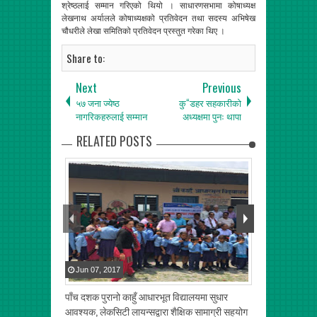
श्रेष्ठलाई सम्मान गरिएको थियो । साधारणसभामा कोषाध्यक्ष
लेखनाथ अर्यालले कोषाध्यक्षको प्रतिवेदन तथा सदस्य अभिषेख
चौधरीले लेखा समितिको प्रतिवेदन प्रस्तुत गरेका थिए ।
Share to:
Next
Previous
५७ जना ज्येष्ठ
कु“डहर सहकारीको
नागरिकहरुलाई सम्मान
अध्यक्षमा पुनः थापा
RELATED POSTS
Jun
07
,
2017
May
30
,
2017
पाँच दशक पुरानो काहुँ आधारभूत विद्यालयमा सुधार
ए लेभल लचिलो, गु
आवश्यक, लेकसिटी लायन्सद्वारा शैक्षिक सामाग्री सहयोग
खुलाल