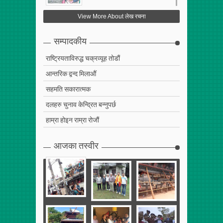
फेरि अर्को गलत सहमति
View More About लेख रचना
Apr
25
,
2017
0
सम्पादकीय
राष्ट्रियताविरुद्ध चक्रव्यूह तोडौं
आन्तरिक द्वन्द मिलाऔं
सहमति सकारात्मक
दलहरु चुनाव केन्द्रित बन्नुपर्छ
हाम्रा होइन राम्रा रोजौं
आजका तस्वीर