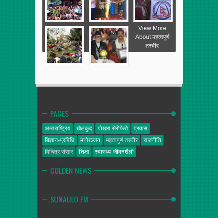
View More
About महत्वपुर्ण
तस्वीर
PAGES
अन्तराष्ट्रिय
खेलकुद
पोखरा सेरोफेरो
प्रवास
बिज्ञान-प्रबिधि
मनोरञ्जन
महत्वपुर्ण तस्वीर
राजनीति
विचित्र संसार
शिक्षा
स्वास्थ्य-जीवनशैली
GOLDEN NEWS
SUNAULO FM