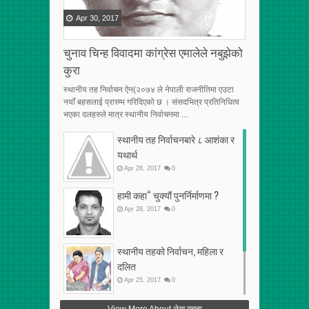
Apr
30
,
2017
चुनाव चिन्ह विवादमा कांग्रेस एमालेले नबुझेको
कुरा
स्थानीय तह निर्वाचन ऐन(२०७४ ले नेपाली राजनीतिमा एउटा
नयाँ बहसलाई प्रारम्भ गरिदिएको छ । संसदभित्र प्रतिनिधित्व
भएका दलहरुले मात्र स्थानीय निर्वाचनमा ...
स्थानीय तह निर्वाचनबारे ८ आशंका र
यथार्थ
Apr
28
,
2017
0
हामी कहा“ चुक्यौं पुनर्निर्माणमा ?
Apr
28
,
2017
0
स्थानीय तहको निर्वाचन, महिला र
दलित
Apr
25
,
2017
0
फेरि अर्को गलत सहमति
View More About लेख रचना