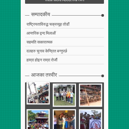
Apr
25
,
2017
0
सम्पादकीय
राष्ट्रियताविरुद्ध चक्रव्यूह तोडौं
आन्तरिक द्वन्द मिलाऔं
सहमति सकारात्मक
दलहरु चुनाव केन्द्रित बन्नुपर्छ
हाम्रा होइन राम्रा रोजौं
आजका तस्वीर