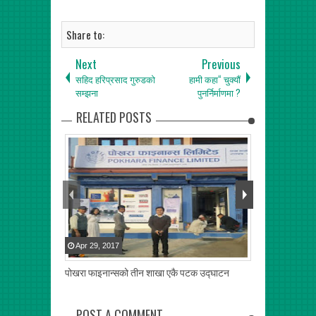
Share to:
Next
Previous
सहिद हरिप्रसाद गुरुडको
हामी कहा“ चुक्यौं
सम्झना
पुनर्निर्माणमा ?
RELATED POSTS
Apr
29
,
2017
Apr
28
,
2017
पोखरा फाइनान्सको तीन शाखा एकै पटक उद्घाटन
पैंचो पसलको सेव
POST A COMMENT