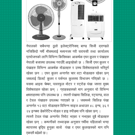
नेपालको सबैभन्दा ठूलो इलेक्ट्रोनिक्स् बाण्ड सिजी व्राण्डले
नजिकिंदो गर्मी मौसमलाई मध्यनजर गरी घरायसी तथा कार्यालय
प्रयोजनको लागि विभिन्न किसिमका आकर्षक एयर कुलर र पंखाहरु
नेपाली बजारमा उपलब्ध गराउँदै आइरहेको छ । सिजीे एयर कुलर र
पंखाहरु विभिन्न आकर्षक मोडलहरु र उच्च विशेषताहरुले भरिपूर्ण
रहेका छन । एयर कुलर अन्तर्गत चार वटा मोडलहरु रहेका छन्
जसलाई डिजर्ट कुलर र पर्सनल कुलरमा विभाजन गरिएको छ ।
यसमा आइस चेम्बर, पावरफुल मोटर र स्ट्रोङ पंखा जस्ता मुख्य
विशेषताहरु रहेका छन् । ग्राहकहरुको माग अनुसार यो विभिन्न
क्षमताहरुमा पनि उपलब्ध छ । त्यस्तै पंखामा सिलिङ, स्ट्याण्ड, वाल
र टेवल पंखाहरु उपलब्ध गराएको छ । जसमध्ये सिलिङ पंखा
अन्तर्गत १२ वटा मोडलहरु विभिन्न साइज अथाउत ४८ इन्च, ३६ र
२४ इन्चमा डेकोरेटिभ मोडल र हाइ स्पीडमा पनि रहेका छन् ।
त्यस्तै टेवल पंखा अन्तर्गत रिमोट भएका र नभएका दुबै मोडलहरु
रहेका छन् । कम्पनीको तथ्याङ्क अनुसार गर्मीमा पहिलाको भन्दा
ब्यापारमा बृद्घि हुनुका साथै पंखा र एयर कुलरहरुको माग पनि
एकदमै बढेको छ।