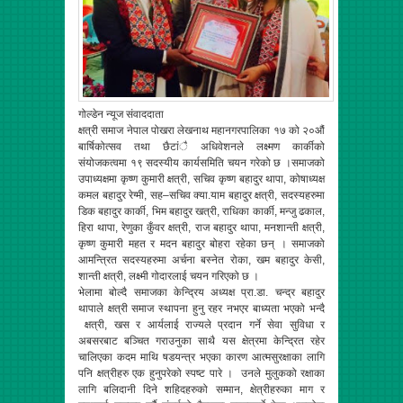
गोल्डेन न्यूज संवाददाता
क्षत्री समाज नेपाल पोखरा लेखनाथ महानगरपालिका १७ को २०औं
बार्षिकोत्सव तथा छैटांै अधिवेशनले लक्ष्मण कार्कीको
संयोजकत्वमा १९ सदस्यीय कार्यसमिति चयन गरेको छ ।समाजको
उपाध्यक्षमा कृष्ण कुमारी क्षत्री, सचिव कृष्ण बहादुर थापा, कोषाध्यक्ष
कमल बहादुर रेग्मी, सह–सचिव क्या.याम बहादुर क्षत्री, सदस्यहरुमा
डिक बहादुर कार्की, भिम बहादुर खत्री, राधिका कार्की, मन्जु ढकाल,
हिरा थापा, रेणुका कुँवर क्षत्री, राज बहादुर थापा, मनशान्ती क्षत्री,
कृष्ण कुमारी महत र मदन बहादुर बोहरा रहेका छन् । समाजको
आमन्त्रित सदस्यहरुमा अर्चना बस्नेत रोका, खम बहादुर केसी,
शान्ती क्षत्री, लक्ष्मी गोदारलाई चयन गरिएको छ ।
भेलामा बोल्दै समाजका केन्द्रिय अध्यक्ष प्रा.डा. चन्द्र बहादुर
थापाले क्षत्री समाज स्थापना हुनु रहर नभएर बाध्यता भएको भन्दै
क्षत्री, खस र आर्यलाई राज्यले प्रदान गर्ने सेवा सुविधा र
अबसरबाट बञ्चित गराउनुका साथै यस क्षेत्रमा केन्द्रित रहेर
चालिएका कदम माथि षडयन्त्र भएका कारण आत्मसुरक्षाका लागि
पनि क्षत्रीहरु एक हुनुपरेको स्पष्ट पारे । उनले मुलुकको रक्षाका
लागि बलिदानी दिने शहिदहरुको सम्मान, क्षेत्रीहरुका माग र