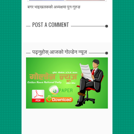
बगर भाइखलकको अध्यक्षमा पुनःगुरुङ
ए लेभल लचिलो, गु
खुलाल
POST A COMMENT
पढ्नुहोस् आजको गोल्डेन न्यूज