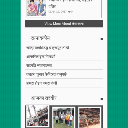
दलित
Apr
25
,
2017
0
फेरि अर्को गलत सहमति
View More About लेख रचना
Apr
25
,
2017
0
सम्पादकीय
राष्ट्रियताविरुद्ध चक्रव्यूह तोडौं
आन्तरिक द्वन्द मिलाऔं
सहमति सकारात्मक
दलहरु चुनाव केन्द्रित बन्नुपर्छ
हाम्रा होइन राम्रा रोजौं
आजका तस्वीर