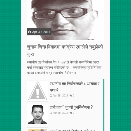
Apr
30
,
2017
चुनाव चिन्ह विवादमा कांग्रेस एमालेले नबुझेको
कुरा
स्थानीय तह निर्वाचन ऐन(२०७४ ले नेपाली राजनीतिमा एउटा
नयाँ बहसलाई प्रारम्भ गरिदिएको छ । संसदभित्र प्रतिनिधित्व
भएका दलहरुले मात्र स्थानीय निर्वाचनमा ...
स्थानीय तह निर्वाचनबारे ८ आशंका र
यथार्थ
Apr
28
,
2017
0
हामी कहा“ चुक्यौं पुनर्निर्माणमा ?
Apr
28
,
2017
0
स्थानीय तहको निर्वाचन, महिला र