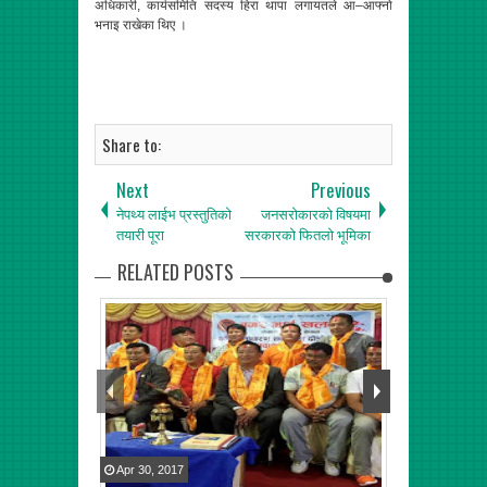
अधिकारी, कार्यसमिति सदस्य हिरा थापा लगायतले आ–आफ्नो
भनाइ राखेका थिए ।
Share to:
Next
Previous
नेपथ्य लाईभ प्रस्तुतिको
जनसरोकारको विषयमा
तयारी पूरा
सरकारको फितलो भूमिका
RELATED POSTS
Apr
30
,
2017
May
30
,
2017