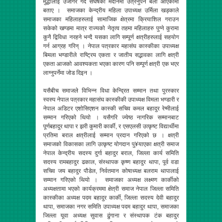
मुद्धालाई उजागर गर्दै संघर्षको मैदानमा उत्रनुपर्ने बेला आएकोमा
बताए । समाजका केन्द्रीय महिला उपाध्यक्ष उर्मिला खड्काले
समाजका महिलाहरुलाई सामाजिक क्षेत्रमा क्रियाशिल गराउन
सकेको खण्डमा मात्र राज्यको नेतृत्व तहमा महिलाहरु पुग्ने कुरामा
कुनै द्विविधा नरहने भन्दै यसका लागि सम्पूर्ण क्षत्रीहरुलाई सहयोग
गर्न आग्रह गरिन् । नेपाल पत्रकार महासंघ कास्कीका उपाध्यक्ष
बिमला भण्डारीले राष्ट्रिय एकता र जातीय सद्भावका लागि क्षत्री
एकता आजको आवश्यकता भएका कारण पनि सम्पूर्ण क्षत्री एक भएर
लाग्नुपर्नेमा जोड दिइन ।
यसैबीच समाजले विभिन्न विधा केन्द्रित सम्मान तथा पुरस्कार
स्वरुप नेपाल पत्रकार महासंघ कास्कीकी उपाध्यक्ष विमला भण्डारी र
नेपाल अडिटर एशोसिएशन कास्की सचिव कमल बहादुर रेग्मीलाई
सम्मान गरिएको थियो । यसैगरि ज्येष्ठ नागरिक सम्मानबाट
पूर्णबहादुर थापा र झरी कुमारी कार्की, र एसएलसी उत्कृष्ट विद्यार्थीमा
प्रतिमा बराल क्षत्रीलाई सम्मान प्रदान गरिएको छ । क्षत्री
समाजको विकासका लागि उत्कृष्ट योगदान पु¥याएका क्षत्री समाज
नेपाल केन्द्रीय सदस्य दुर्गा बहादुर बराल, जिल्ला कार्य समिति
सदस्य रामबहादुर ढकाल, संस्थापक कृष्ण बहादुर थापा, पूर्व वडा
सचिव जय बहादुर पौडेल, निर्वतमान कोषाध्यक्ष बलराम थापालाई
सम्मान गरिएको थियो । समाजका अध्यक्ष लक्ष्मण कार्कीको
अध्यक्षतामा भएको कार्यक्रममा क्षेत्री समाज नेपाल जिल्ला समिति
कास्कीका अध्यक्ष पदम बहादुर कार्की, जिल्ला सदस्य देवी बहादुर
थापा, समाजका नगर समिति उपाध्यक्ष पदम बहादुर थापा, समाजका
जिल्ला यूवा अध्यक्ष सुवास ढुंगाना र संस्थापक टंक बहादुर