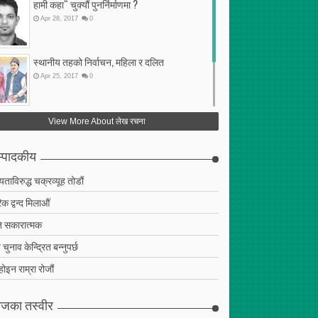
हामी कहा“ चुक्यौं पुनर्निर्माणमा ?
Apr
28
,
2017
0
स्थानीय तहको निर्वाचन, महिला र दलित
Apr
25
,
2017
0
फेरि अर्को गलत सहमति
View More About लेख रचना
Apr
25
,
2017
0
्पादकीय
ियताविरुद्ध चक्रव्यूह तोडौं
क द्वन्द मिलाऔं
 सकारात्मक
चुनाव केन्द्रित बन्नुपर्छ
 होइन राम्रा रोजौं
जका तस्वीर