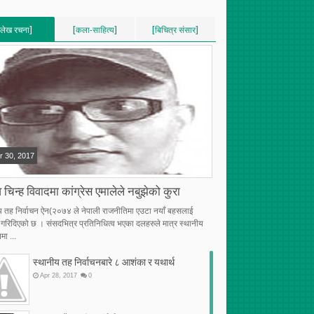
[लेख रचना]
[कला-साहित्य]
[बिचित्र संसार]
VERTICAL]
[VERTICAL]
[VERTICAL]
RECENT][5]
[RECENT][5]
[RECENT][5]
r
30
,
2017
 चिन्ह विवादमा कांग्रेस एमालेले नबुझेको कुरा
य तह निर्वाचन ऐन(२०७४ ले नेपाली राजनीतिमा एउटा नयाँ बहसलाई
्भ गरिदिएको छ । संसदभित्र प्रतिनिधित्व भएका दलहरुले मात्र स्थानीय
मा ...
स्थानीय तह निर्वाचनबारे ८ आशंका र यथार्थ
Apr
28
,
2017
0