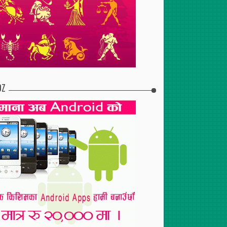
2017
Apr
30
,
2017
Jul
29
,
2017
टुरेन्टको शाखा पोखरामा
दुईसय जनाको निःशुल्क रगत
स्तन तथा पाठेघर परीक्षणबाट १२५
परीक्षण
महिला लाभान्वित
DZ