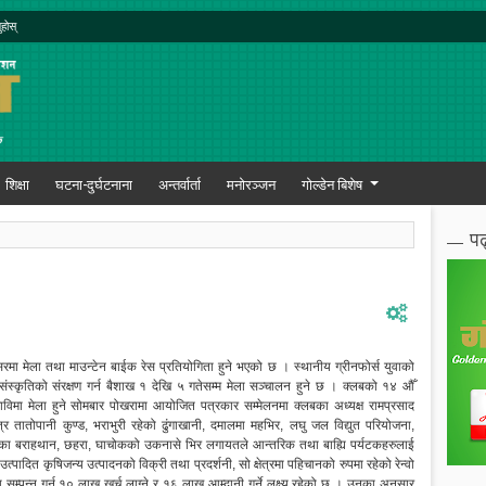
ुहोस्
शिक्षा
घटना-दुर्घटनाना
अन्तर्वार्ता
मनोरञ्जन
गोल्डेन बिशेष
पढ
रमा मेला तथा माउन्टेन बाईक रेस प्रतियोगिता हुने भएको छ । स्थानीय ग्रीनफोर्स युवाको
ंस्कृतिको संरक्षण गर्न बैशाख १ देखि ५ गतेसम्म मेला सञ्चालन हुने छ । क्लबको १४ औँ
ाविमा मेला हुने सोमबार पोखरामा आयोजित पत्रकार सम्मेलनमा क्लबका अध्यक्ष रामप्रसाद
ेत्र तातोपानी कुण्ड, भराभुरी रहेको ढुंगाखानी, दमालमा महभिर, लघु जल विद्युत परियोजना,
मुल्का बराहथान, छहरा, घाचोकको उकनासे भिर लगायतले आन्तरिक तथा बाह्यि पर्यटकहरुलाई
उत्पादित कृषिजन्य उत्पादनको विक्री तथा प्रदर्शनी, सो क्षेत्रमा पहिचानको रुपमा रहेको रेन्वो
 सम्पन्न गर्न १० लाख खर्च लाग्ने र १६ लाख आम्दानी गर्ने लक्ष्य रहेको छ । उनका अनुसार