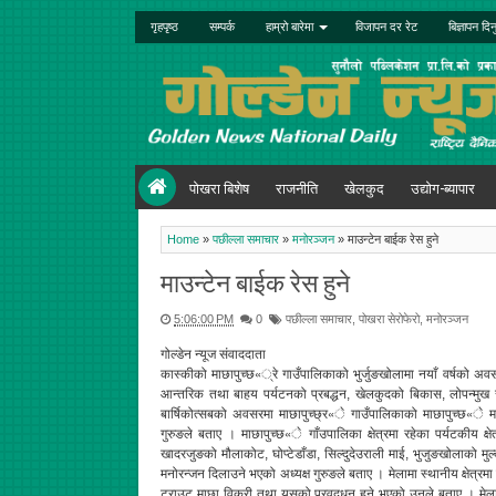
गृहपृष्ठ
सम्पर्क
हाम्रो बारेमा
विजापन दर रेट
बिज्ञापन दिन
पोखरा बिशेष
राजनीति
खेलकुद
उद्योग-ब्यापार
Home
»
पछील्ला समाचार
»
मनोरञ्जन
»
माउन्टेन बाईक रेस हुने
माउन्टेन बाईक रेस हुने
5:06:00 PM
0
पछील्ला समाचार
,
पोखरा सेरोफेरो
,
मनोरञ्जन
गोल्डेन न्यूज संवाददाता
कास्कीको माछापुच्छ«्रे गाउँपालिकाको भुर्जुङखोलामा नयाँ वर्षको अवस
आन्तरिक तथा बाहय पर्यटनको प्रबद्धन, खेलकुदको बिकास, लोपन्मुख स
बार्षिकोत्सबको अवसरमा माछापुच्छ्र«े गाउँपालिकाको माछापुच्छ«े म
गुरुङले बताए । माछापुच्छ«े गाँउपालिका क्षेत्रमा रहेका पर्यटकीय क्ष
खादरजुङको मौलाकोट, घोप्टेडाँडा, सिल्दुदेउराली माई, भुजुङखोलाको 
मनोरन्जन दिलाउने भएको अध्यक्ष गुरुङले बताए । मेलामा स्थानीय क्षेत्रमा 
ट्राउट माछा विक्री तथा यसको प्रवद्र्धन हुने भएको उनले बताए । मेला