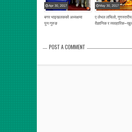
Apr
30
,
2017
May
30
,
2017
बगर भाइखलकको अध्यक्षमा
ए लेभल लचिलो, गुणस्तरीय
पुनःगुरुङ
वैज्ञानिक र व्यवहारिक–खु
POST A COMMENT