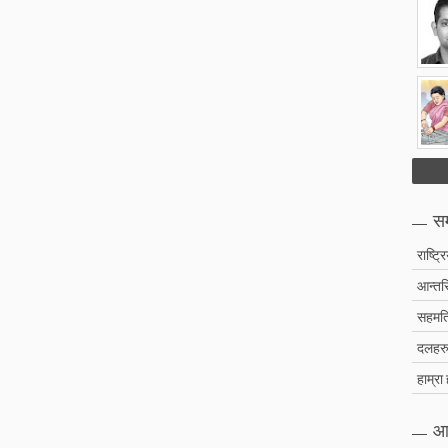
सम
राष्ट्र
आन्तरि
सहमति
दलहरु 
हाम्रा
आ