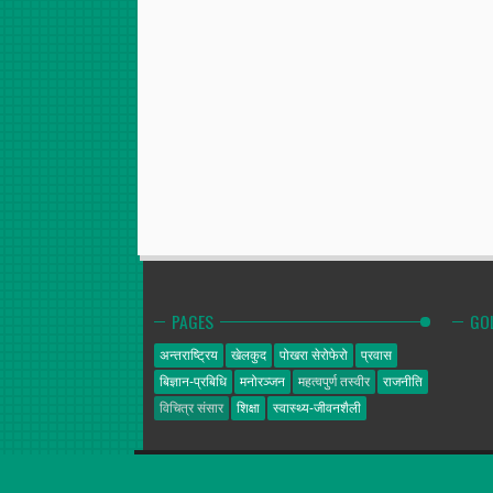
PAGES
GO
अन्तराष्ट्रिय
खेलकुद
पोखरा सेरोफेरो
प्रवास
बिज्ञान-प्रबिधि
मनोरञ्जन
महत्वपुर्ण तस्वीर
राजनीति
विचित्र संसार
शिक्षा
स्वास्थ्य-जीवनशैली
गोल्डेन न्यूज
© 2014. All Rights Reserved.