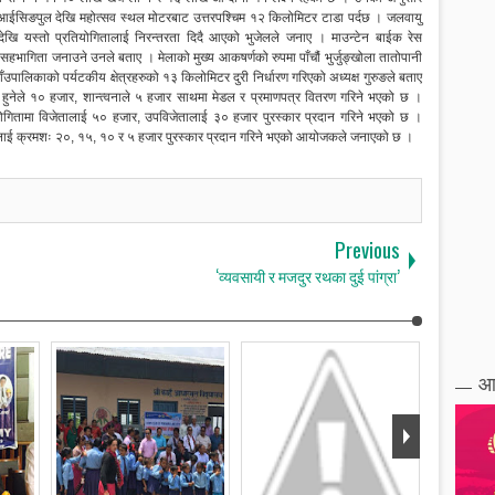
ेआईसिङपुल देखि महोत्सव स्थल मोटरबाट उत्तरपश्चिम १२ किलोमिटर टाडा पर्दछ । जलवायु
 देखि यस्तो प्रतियोगितालाई निरन्तरता दिदै आएको भुजेलले जनाए । माउन्टेन बाईक रेस
हभागिता जनाउने उनले बताए । मेलाको मुख्य आकषर्णको रुपमा पाँचौं भुर्जुङ्खोला तातोपानी
ाँउपालिकाको पर्यटकीय क्षेत्रहरुको १३ किलोमिटर दुरी निर्धारण गरिएको अध्यक्ष गुरुङले बताए
ो हुनेले १० हजार, शान्त्वनाले ५ हजार साथमा मेडल र प्रमाणपत्र वितरण गरिने भएको छ ।
ोगितामा विजेतालाई ५० हजार, उपविजेतालाई ३० हजार पुरस्कार प्रदान गरिने भएको छ ।
ना हुनेलाई क्रमशः २०, १५, १० र ५ हजार पुरस्कार प्रदान गरिने भएको आयोजकले जनाएको छ ।
Previous
‘व्यवसायी र मजदुर रथका दुई पांग्रा’
आ