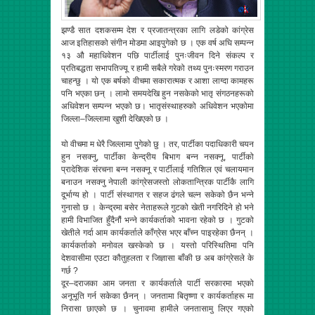
झण्डै सात दशकसम्म देश र प्रजातन्त्रका लागि लडेको कांग्रेस
आज इतिहासको संगीन मोडमा आइपुगेको छ । एक वर्ष अघि सम्पन्न
१३ औ महाधिवेशन पछि पार्टीलाई पुनःजीवन दिने संकल्प र
प्रतिबद्धता सभापतिज्यू र हामी सबैले गरेको तथ्य पुनःस्मरण गराउन
चाहन्छु । यो एक बर्षको वीचमा सकारात्मक र आशा लाग्दा कामहरू
पनि भएका छन् । लामो समयदेखि हुन नसकेको भातृ संगठनहरूको
अधिवेशन सम्पन्न भएको छ। भातृसंस्थाहरुको अधिवेशन भएकोमा
जिल्ला–जिल्लामा खुशी देखिएको छ ।
यो वीचमा म धेरै जिल्लामा पुगेको छु । तर, पार्टीका पदाधिकारी चयन
हुन नसक्नु, पार्टीका केन्द्रीय बिभाग बन्न नसक्नू, पार्टीको
प्रादेशिक संरचना बन्न नसक्नू र पार्टीलाई गतिशिल एवं चलायमान
बनाउन नसक्नु नेपाली कांग्रेसजस्तो लोकतान्त्रिक पार्टीकै लागि
दूर्भाग्य हो । पार्टी संस्थागत र सहज ढंगले चल्न सकेको छैन भन्ने
गुनासो छ । केन्द्रमा बसेर नेताहरूले गुटको खेती नगरिदिने हो भने
हामी विभाजित हुँदैनौं भन्ने कार्यकर्ताको भावना रहेको छ । गुटको
खेतीले गर्दा आम कार्यकर्ताले काँग्रेस भएर बाँच्न पाइरहेका छैनन् ।
कार्यकर्ताको मनोवल खस्केको छ । यस्तो परिस्थितिमा पनि
देशवासीमा एउटा कौतुहलता र जिज्ञासा बाँकी छ अब कांग्रेसले के
गर्छ ?
दूर–दराजका आम जनता र कार्यकर्ताले पार्टी सरकारमा भएको
अनूभूति गर्न सकेका छैनन् । जनतामा बितृष्णा र कार्यकर्ताहरू मा
निरासा छाएको छ । चुनावमा हामीले जनतासामु लिएर गएको