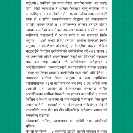
गर्नुपथ्र्यो। अर्कोतर्फ जुन न्यायाधीशले अन्तरिम आदेश (स्टे अर्डर)
दियो, सोही न्यायाधीश नै अन्तिम फैसलामा बस्नु न्यायिक मर्म र
अन्तर्राष्ट्रिय मान्यता विपरीत हो । यसमा सर्वोच्च अदालतले गल्ती
गरेकै हो र शक्ति पृथक्कीकरणको सिद्धान्त एवं लोकतन्त्रको
मर्ममाथि प्रहार गरेको छ । लोकतन्त्र कमजोर बनाउने खेलमा
न्यायालय लागेको छ भन्ने कुरा अब प्रष्ट भएको छ । यति भन्दाभन्दै
सर्वोच्चको फैसलालाई नै आधार मानेर नै अब सरकारले निर्णय
गर्नुपर्छ । अर्को गम्भीर विषय (नेपाली कांग्रेस केन्द्रको निर्णय
अनुसार म (डा.शेखर कोइराला) र केन्द्रीय सदस्य, गोविन्द
भट्टराईले केन्द्रीय प्रतिनिधिको प्रतिनिधित्व गर्दै ०७२ साउन ९
गते जनसम्पर्क समिति अष्ट्रेलियाको तेस्रो महाधिवेशनको उद्घाटन
तथा बन्द सत्र सम्पन्न गरी अधिवेशनका उम्मेद्वारहरु र
अष्ट्रेलियास्थित प्रजातन्त्रबादी साथीहरुसँगको ब्यापक छलफल
पश्चात सहमतिका आधारमा कार्यसमिति गठन गरेको सर्व्विदितै छ ।
ततपश्चात पार्टीको विधान अनुसार ७ जना महाधिवेशन
प्रतिनिधिहरुले १३औं महाधिवेशनमा भाग लिए । तर, अहिले आएर
एक्कासी पार्टी कार्यालयको वेभसाइटबाट जनसम्पर्क समिति
अष्ट्रेलियाका पदाधिकारीहरुको नाम हटाउने काम गरियो । कसको
निर्देशन र के–का आधारमा ती नाम हटाइयो ? त्यसको चित्त बुझ्दो
जवाफ चाहियो । तत्कालै ती नाम वेभसाइटमा राखियोस् र यदि यो
कार्यसमिति मान्य छैन भने तीन महिनाभित्र अधिवेशन सम्पन्न गर्ने
समयसीमा दिइयोस् ।
संविधानको समीक्षा, कार्यान्वयन का चुनौती तथा कांग्रेसको
भूमिकाः
नेपाली कांग्रेसले ००७ सालदेखि उठाउँदै आएको संविधान सभाबाट