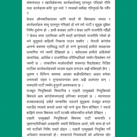
घोषणापत्र र महाधिवेशनमा कार्यकर्तासामु प्रस्तुत गरिएको नीति
तथा कार्यक्रम कति पूरा भयो ? त्यसको समीक्षा गरिनुपर्छ कि पर्दैन
?
केवल औपचारिकताका लागि मात्रै यी बिषयहरू जनता र
कार्यकर्ताहरू सामु प्रस्तुत गरिएको हो भने त्यो पार्टी र मूलूक दुबैका
निम्ति दूर्भाग्य हो । हामी कसका लागि र केका लागि राजनीति गर्दैछौं
? केवल सत्ता प्राप्तिका लागि मात्रै कांग्रेसले राजनीति गरेको हो
भने मुलुकले कहिल्यै निकास पाउन सक्दैन । नेपाली कांग्रेस
आफ्नो बचनमा प्रतिवद्ध पार्टी हो भन्ने कुरालाई हामीले व्यवहारमा
प्रमाणित गर्न जरुरी देखिएको छ । सर्वप्रथम हामीले अहिलेको
सामाजिक, आर्थिक र राजनीतिक परिस्थितिको गम्भीर विश्लेषण गर्न
जरुरी छ । तत्कालिन माओवादीको शसस्त्र विद्रोहबाट पिडित
पार्टीका कार्यकर्ताहरुको घाउमा मल्हम लगाउन अझै सकिएको छैन् ।
भूकम्प र विभिन्न समयमा आएका बाढीपहिरोबाट आहत बनेका
जनताको राहत र पुनस्र्थापनाका काम अझै अलपत्र छन् ।
यसप्रति पार्टी गम्भीर हुनुपर्ने आवश्यकता छ ।
राजदूत नियुक्तिको सिफारिस र प्रहरी प्रमुखको नियुक्तिको
बिषयले आम कांग्रेसजनलाई लज्जित बनाएको छ । म्यानपावर
सञ्चालकलाई उसैले जनशक्ति पठाउने मूलुकमा राजदूत बनाएर
पठाउँदा त्यसले कस्तो असर गर्छ भन्ने कूरा किन सोचिएन ? स्वार्थ
बाझिने यस्ता बिषयमा पार्टी पटक्कै संवेदनशील बनेको देखिएन ।
प्रहरी प्रमुखको नियुक्तिको बिषयमा पार्टी सभापति र
गृहमन्त्रीवीचको असहमति जसरी मिडियामा आयो, यदि सत्य हो भने
त्यो पार्टीको निम्ति राम्रो होइन । प्रहरी प्रमुखको नियुक्ति गर्ने
अधिकार सरकारको हो। सरकारले नियमावली को अधिनमा रहेर