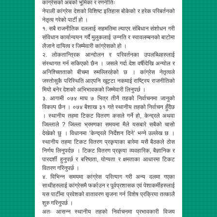
कांग्रेसको अबको भूमिका र रणनीतिः
नेपाली कांग्रेस देशको विशिष्ट इतिहास बोकेको र हरेक परिबर्तनको
नेतृत्व गरेको पार्टी हो ।
१. सबै राजनीतिक दललाई सहमतिमा ल्याएर संबिधान संशोधन गरी
संविधान कार्यान्वयन गर्दै मुलुकलाई उन्नति र स्वावलम्बनको बाटोमा
लैजाने दायित्व र जिम्मेवारी कांग्रेसको हो ।
२. लोकतान्त्रिक आन्दोलन र परिवर्तनका उपलब्धिहरुलाई
संस्थागत गर्न सकिएको छैन । जसले गर्दा देश वर्षैादेखि अन्योल र
अनिश्चितताको बीचमा रुमल्लिरहेको छ । कांग्रेस नेतृत्वले
जस्तोसुकै परिस्थिति आएपनि खूट्टा नकमाई राष्ट्रिय राजनीतिको
मियो बनेर देशको अभिभावकको जिम्मेवारी लिनुपर्छ ।
३. आगामी ०७४ माघ ७ भित्र तीनै तहको निर्वाचनमा जानुको
विकल्प छैन । ०७४ बैशाख ३१ गते स्थानीय तहको निर्वाचन हुँदैछ
। स्थानीय तहमा टिकट वितरण कसले गर्ने हो, केन्द्रले अथवा
जिल्लाले ? जिल्ला भ्रमणका समयमा मैले यसबारे सबैको चासो
देखेको छु । विधानमा ‘केन्द्रले निर्देशन दिने’ भन्ने उल्लेख छ ।
स्थानीय तहमा टिकट वितरण प्रकृयाका बारेमा यसै बैठकले ठोस
निर्णय लिनुपर्दछ । टिकट वितरण प्रकृया व्यवहारिक, बैज्ञानिक र
पारदर्शी हुनुपर्छ र बरिष्ठता, योग्यता र क्षमताका आधारमा टिकट
वितरण गरिनुपर्छ ।
४. विभिन्न समयमा कांग्रेस परित्याग गरी अन्य दलमा गएका
साथीहरुलाई कांग्रेसमै फर्काउन र पूर्वप्रशासक एवं पेशाकर्मीहरुलाई
यस पार्टीमा प्रवेशको वातावरण सृजना गर्न विशेष प्रक्रिया तत्कालै
शुरु गरिनुपर्छ ।
अतः आसन्न स्थानीय तहको निर्वाचनमा प्रभावकारी विजय