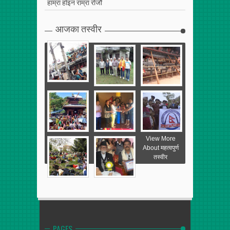
हाम्रा होइन राम्रा रोजौं
आजका तस्वीर
View More
About महत्वपुर्ण
तस्वीर
PAGES