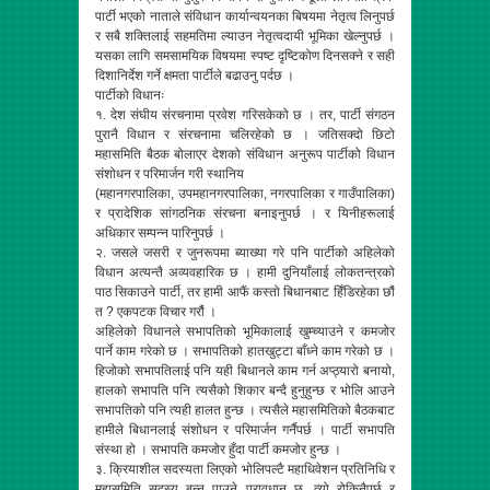
पार्टी भएको नाताले संविधान कार्यान्वयनका बिषयमा नेतृत्व लिनुपर्छ
र सबै शक्तिलाई सहमतिमा ल्याउन नेतृत्वदायी भूमिका खेल्नुपर्छ ।
यसका लागि समसामयिक विषयमा स्पष्ट दृष्टिकोण दिनसक्ने र सही
दिशानिर्देश गर्ने क्षमता पार्टीले बढाउनु पर्दछ ।
पार्टीको विधानः
१. देश संघीय संरचनामा प्रवेश गरिसकेको छ । तर, पार्टी संगठन
पुरानै विधान र संरचनामा चलिरहेको छ । जतिसक्दो छिटो
महासमिति बैठक बोलाएर देशको संविधान अनुरूप पार्टीको विधान
संशोधन र परिमार्जन गरी स्थानिय
(महानगरपालिका, उपमहानगरपालिका, नगरपालिका र गाउँपालिका)
र प्रादेशिक सांगठनिक संरचना बनाइनुपर्छ । र यिनीहरूलाई
अधिकार सम्पन्न पारिनुपर्छ ।
२. जसले जसरी र जुनरूपमा ब्याख्या गरे पनि पार्टीको अहिलेको
विधान अत्यन्तै अव्यवहारिक छ । हामी दुनियाँलाई लोकतन्त्रको
पाठ सिकाउने पार्टी, तर हामी आफैं कस्तो बिधानबाट हिँडिरहेका छौं
त ? एकपटक विचार गरौं ।
अहिलेको विधानले सभापतिको भूमिकालाई खुम्च्याउने र कमजोर
पार्ने काम गरेको छ । सभापतिको हातखुट्टा बाँध्ने काम गरेको छ ।
हिजोको सभापतिलाई पनि यही बिधानले काम गर्न अप्ठ्यारो बनायो,
हालको सभापति पनि त्यसैको शिकार बन्दै हुनुहुन्छ र भोलि आउने
सभापतिको पनि त्यही हालत हुन्छ । त्यसैले महासमितिको बैठकबाट
हामीले बिधानलाई संशोधन र परिमार्जन गर्नैपर्छ । पार्टी सभापति
संस्था हो । सभापति कमजोर हुँदा पार्टी कमजोर हुन्छ ।
३. क्रियाशील सदस्यता लिएको भोलिपल्टै महाधिवेशन प्रतिनिधि र
महासमिति सदस्य बन्न पाउने प्रावधान छ, त्यो रोकिनैपर्छ र