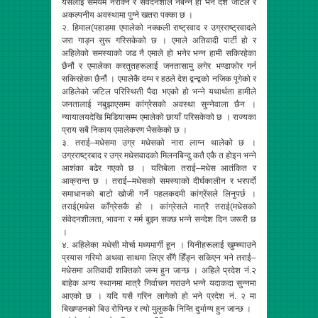
यसलाई समयमै नरोक्ने र संवेदनशील नबन्ने हो भने देश जटिल र
अकल्पनीय अवस्थामा पुग्ने खतरा पक्का छ ।
२. हिमाल(पहाडमा एमालेको नक्कली राष्ट्रवाद र उग्रराष्ट्रवादले
जरा गाड्न सुरू गरिसकेको छ । एमाले अतिवादी पार्टी हो र
अहिलेको समस्याको जड नै एमाले हो भनेर भन्न हामी सकिरहेका
छैनौं र एमालेका करतुतहरूलाई जनतासामु लगेर भण्डाफोर गर्न
सकिरहेका छैनौं । एमालेकै दम्भ र हठले देश द्वन्द्वको नजिक पूगेको र
अहिलेको जटिल परिस्थिती पैदा भएको हो भन्ने यथार्थता हामीले
जनतालाई नबुझाएसम्म कांग्रेसको अवस्था सुन्नेवाला छैन ।
न्यायालयदेखि मिडियासम्म एमालेको छायाँ परिसकेको छ । राज्यका
प्राय सबै निकाय एमालेकरण भैसकेको छ ।
३. तराई–मधेसमा उग्र मधेसको नारा लाग्न थालेको छ ।
उग्रराष्ट्रबाद र उग्र मधेसवादको मिलनबिन्दु कतै एकै त होइन भन्ने
आशंका बढेर गएको छ । यतिबेला तराई–मधेस आतंकित र
आक्रान्त छ । तराई–मधेसको समस्याको दीर्घकालीन र भरपर्दो
समाधानको बाटो खोजी गर्ने पहलकदमी कांग्रेंसले लिनुपर्छ ।
तराई(मधेस काँग्रेसकै हो । कांग्रेसले मात्रै तराई(मधेसको
संवेदनशीलता, भावना र मर्म बुझ्न सक्छ भन्ने सन्देश दिन जरूरी छ
।
४. अहिलेका मधेसी मोर्चा मध्यमार्गी हून । यिनीहरूलाई खुम्च्याउने
प्रयास गरियो अथवा साथमा लिएर सँगै हिँड्न सकिएन भने तराई–
मधेसमा अतिवादी शक्तिको जन्म हुन जान्छ । अहिले प्रदेश नं.२
बाहेक अन्य स्थानमा मात्रै निर्वाचन गराउने भन्ने यदाकदा सुन्नमा
आएको छ । यदि यसै गरिन लागेको हो भने प्रदेश नं. २ मा
बिखण्डनको बिउ रोपिन्छ र त्यो मुलुककै निम्ति दुर्भाग्य हुन जान्छ ।