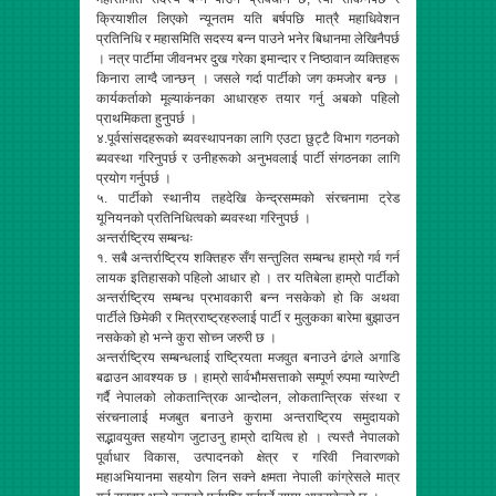
क्रियाशील लिएको न्यूनतम यति बर्षपछि मात्रै महाधिवेशन
प्रतिनिधि र महासमिति सदस्य बन्न पाउने भनेर बिधानमा लेखिनैपर्छ
। नत्र पार्टीमा जीवनभर दुख गरेका इमान्दार र निष्ठावान व्यक्तिहरू
किनारा लाग्दै जान्छन् । जसले गर्दा पार्टीको जग कमजोर बन्छ ।
कार्यकर्ताको मूल्याकंनका आधारहरु तयार गर्नु अबको पहिलो
प्राथमिकता हुनुपर्छ ।
४.पूर्वसांसदहरूको ब्यवस्थापनका लागि एउटा छुट्टै विभाग गठनको
ब्यवस्था गरिनुपर्छ र उनीहरूको अनुभवलाई पार्टी संगठनका लागि
प्रयोग गर्नुपर्छ ।
५. पार्टीको स्थानीय तहदेखि केन्द्रसम्मको संरचनामा ट्रेड
यूनियनको प्रतिनिधित्वको ब्यवस्था गरिनुपर्छ ।
अन्तर्राष्ट्रिय सम्बन्धः
१. सबै अन्तर्राष्ट्रिय शक्तिहरु सँग सन्तुलित सम्बन्ध हाम्रो गर्व गर्न
लायक इतिहासको पहिलो आधार हो । तर यतिबेला हाम्रो पार्टीको
अन्तर्राष्ट्रिय सम्बन्ध प्रभावकारी बन्न नसकेको हो कि अथवा
पार्टीले छिमेकी र मित्रराष्ट्रहरुलाई पार्टी र मुलुकका बारेमा बुझाउन
नसकेको हो भन्ने कुरा सोच्न जरुरी छ ।
अन्तर्राष्ट्रिय सम्बन्धलाई राष्ट्रियता मजवुत बनाउने ढंगले अगाडि
बढाउन आवश्यक छ । हाम्रो सार्वभौमसत्ताको सम्पूर्ण रुपमा ग्यारेण्टी
गर्दै नेपालको लोकतान्त्रिक आन्दोलन, लोकतान्त्रिक संस्था र
संरचनालाई मजबुत बनाउने कुरामा अन्तराष्ट्रिय समुदायको
सद्भावयुक्त सहयोग जुटाउनु हाम्रो दायित्व हो । त्यस्तै नेपालको
पूर्वाधार विकास, उत्पादनको क्षेत्र र गरिवी निवारणको
महाअभियानमा सहयोग लिन सक्ने क्षमता नेपाली कांग्रेसले मात्र