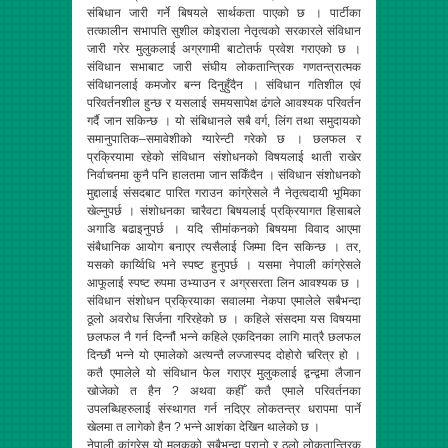
संबिधान जारी गर्ने बिषयले सार्थकता पाएको छ । पार्टीका
तत्कालीन सभापति सुशील कोइराला नेतृत्वको सरकारले संविधान
जारी गरेर मुलुकलाई अग्रगामी बाटोतर्फ प्रवेश गराएको छ ।
संविधान सभाबाट जारी संघीय लोकतान्त्रिक गणतन्त्रात्मक
संविधानलाई कमजोर बन्न दिनुहुँदैन । संविधान गतिशील एवं
परिवर्तनशील हुन्छ र यसलाई समयसापेक्ष ढंगले आवश्यक परिवर्तन
गर्दै जान सकिन्छ । यो संबिधानले सबै वर्ग, लिंग तथा समुदायको
समानुपातिक–समावेशीको ग्यारेन्टी गरेको छ । छलफल र
प्रक्रियामा रहेको संविधान संशोधनको विषयलाई थाती राखेर
निर्वाचनमा कुनै पनि हालतमा जान सकिँदैन । संविधान संशोधनको
मुद्दालाई संसदबाट पारित गराउन कांग्रेसले नै नेतृत्वदायी भूमिका
खेल्नुपर्छ । संशोधनका चारैवटा बिषयलाई प्रक्रियागत हिसाबले
अगाडि बढाइनुपर्छ । यदि सीमांकनको बिषयमा विवाद आएमा
संबैधानिक आयोग बनाएर त्यसैलाई जिम्मा दिन सकिन्छ । तर,
यसको कार्य्विधि भने स्पष्ट हुनुपर्छ । यसमा नेपाली कांग्रेसले
आफूलाई स्पष्ट रुपमा उभ्याउन र अग्रसरता लिन आवश्यक छ ।
संविधान संशोधन प्रक्रियाका सवालमा नेकपा एमालेले सबैभन्दा
ठूलो अवरोध सिर्जना गरिरहेको छ । कहिले संसदमा यस विषयमा
छलफल नै गर्न दिन्नौं भन्ने कहिले एकदिनका लागि मात्रै छलफल
दिन्छौं भन्ने यो एमालेको अत्यन्तै लज्जास्पद दोहोरो चरित्र हो ।
कतै एमालेले यो संविधान फेल गराएर मुलुकलाई द्वन्द्वमा लैजान
खोजेको त हैन ? अथवा कहीँ कतै एमाले परिवर्तनका
उपलब्धिहरुलाई संस्थागत गर्न नदिएर लोकतन्त्र धरापमा पार्ने
खेलमा त लागेको हैन ? भन्ने आशंका देखिन थालेको छ ।
नेपाली कांग्रेस यो मुलुकको सबैभन्दा पुरानो र ठूलो लोकतान्त्रिक