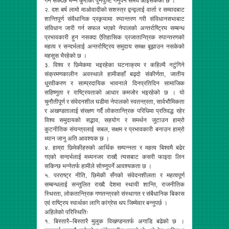
गर्न सक्दछ भन्ने कुराको पुर्नपुष्टि गर्नुपर्ने समय आइसकेको छ ।
२. दश बर्ष लामो माओवादीको सशस्त्र द्वन्द्वलाई वार्ता र सम्वादबाट
शान्तिपूर्ण संवैधानिक प्रकृयामा रुपान्तरण गरी संविधानसभाबाट
संविधान जारी गर्न सफल भएको नेपालको अन्तर्राष्ट्रिय सम्बन्ध
प्रभावकारी हुन नसक्दा ऐतिहासिक प्रजातान्त्रिक रुपान्तरणको
महत्व र सन्दर्भलाई अन्तर्राष्ट्रिय समुदाय समक्ष बूझाउन नसकेको
महसुस भैरहेको छ ।
३. विश्व र छिमेकमा भइरहेका घटनाक्रम र कहिल्यै नटुंगिने
संक्रमणकालीन अवस्थाले हामीकहाँ बढ्दो संकीर्णता, जातीय
धु्रवीकरण र साम्प्रदायिक भावनाले दिनप्रतिदिन सामाजिक
सहिष्णुता र राष्ट्रियताको आधार कमजोर भइरहेको छ । यो
चुनौतीपूर्ण र संवेदनशील घडीमा नेपालको स्वतन्त्रता, सार्वभौमिकता
र अखण्डतालाई संरक्षण गर्दै लोकतान्त्रिक परिधिमा प्रतिवद्ध रहेर
विश्व समुदायको सद्भाव, सहयोग र समर्थन जुटाउन हाम्रो
कुटनीतिक संयन्त्रलाई सबल, सक्षम र प्रभावकारी बनाउन हाम्रो
ध्यान जानु अति आवश्यक छ ।
४. हाम्रा छिमेकीहरुको आर्थिक सम्पन्नता र महत्व बिश्वमै बढेर
गएको सन्दर्भलाई मध्यनजर राख्दै त्यसबाट कसरी फाइदा लिन
सकिन्छ भन्नेतर्फ हामीले सोच्नुपर्ने आवश्यकता छ ।
५. परराष्ट्र नीति, छिमेकी सँगको संवेदनशीलता र महत्वपूर्ण
सम्बन्धलाई सन्तुलित राख्दै देशमा स्थायी शान्ति, राजनीतिक
स्थिरता, लोकतान्त्रिक गणतन्त्रको संस्थागत र संबैधानिक बिकास
एवं राष्ट्रिय स्वार्थका लागि कांग्रेस थप जिम्मेवार बन्नुपर्छ ।
अहिलेको परिस्थितिः
१. बिस्तारै–बिस्तारै मुलुक विखण्डनतर्फ अगाडि बढेको छ ।