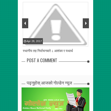
Apr
28
,
2017
Apr
28
,
2017
बुझेको कुरा
स्थानीय तह निर्वाचनबारे ८ आशंका र यथार्थ
हामी कहा“ चुक्यौं 
POST A COMMENT
पढ्नुहोस् आजको गोल्डेन न्यूज