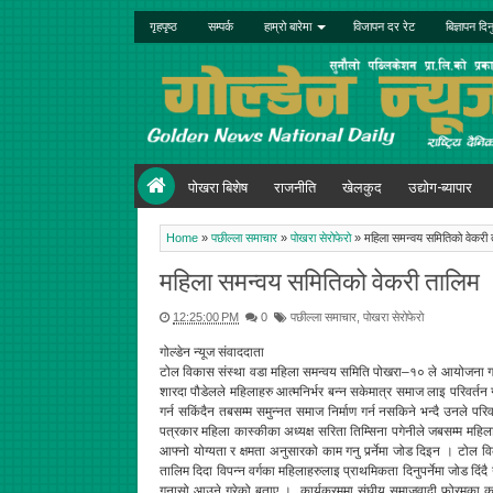
गृहपृष्ठ
सम्पर्क
हाम्रो बारेमा
विजापन दर रेट
बिज्ञापन दिन
पोखरा बिशेष
राजनीति
खेलकुद
उद्योग-ब्यापार
Home
»
पछील्ला समाचार
»
पोखरा सेरोफेरो
»
महिला समन्वय समितिको वेकरी 
महिला समन्वय समितिको वेकरी तालिम
12:25:00 PM
0
पछील्ला समाचार
,
पोखरा सेरोफेरो
गोल्डेन न्यूज संवाददाता
टोल विकास संस्था वडा महिला समन्वय समिति पोखरा–१० ले आयोजना गरेक
शारदा पौडेलले महिलाहरु आत्मनिर्भर बन्न सकेमात्र समाज लाइ परिवर्तन 
गर्न सकिंदैन तबसम्म समुन्नत समाज निर्माण गर्न नसकिने भन्दै उनले परिव
पत्रकार महिला कास्कीका अध्यक्ष सरिता तिम्सिना पगेनीले जबसम्म महिल
आफ्नो योग्यता र क्षमता अनुसारको काम गनु पर्र्नेमा जोड दिइन । टोल 
तालिम दिदा विपन्न वर्गका महिलाहरुलाइ प्राथमिकता दिनुपर्नेमा जोड दिं
गुनासो आउने गरेको बताए । कार्यक्रममा संघीय समाजवादी फोरमका कृष