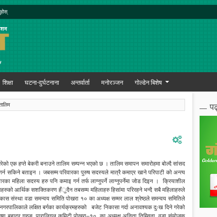
ुहोस्
शिक्षा
घटना-दुर्घटनाना
अन्तर्वार्ता
मनोरञ्जन
गोल्डेन बिशेष
पढ
तालिम
ो एक हप्ते बेकरी बनाउने तालिम सम्पन्न भएको छ । तालिम समापन समारोहमा बोल्दै सांसद
गर्न सकिने बताइन । जबसम्म परिवारका पुरुष सदस्यले मात्रै कमाएर खाने परिपाटी को अन्त्य
ारका महिला सदस्य हरु पनि कमाइ गर्न तर्फ लाग्नुपर्ने लाग्नुपर्नेमा जोड दिइन । क्रियाशील
ाहरुको आर्थिक सशक्तिकरण हँुदैन तबसम्म महिलाहरु हिसांमा परिरहने भन्दै सबै महिलाहरुले
विकास संस्था वडा समन्वय समिति पोखरा १० का अध्यक्ष सम्मर लाल श्रेष्ठले समन्वय समितिले
दै नगरपालिकाले लक्षित बर्गका कार्यक्रमहरुको बजेट निकासा गर्दा अनावश्यक दुःख दिने गरेको
्ण बहादुर गुरुङ, पारालिगल कमिटी पोखरा–१०, का अध्यक्ष अनिता तिम्सिना, वडा संयोजक