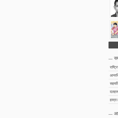
सम
राष्ट्र
आन्तरि
सहमति
दलहरु 
हाम्रा
आ