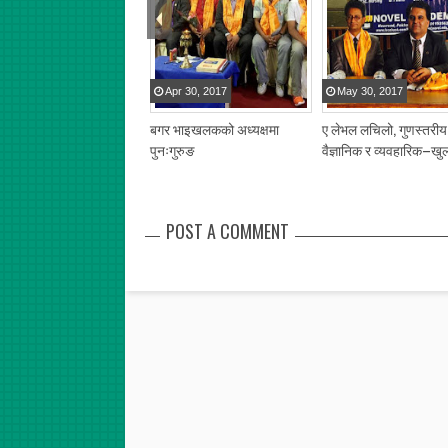
Apr
30
,
2017
May
30
,
2017
बगर भाइखलकको अध्यक्षमा
ए लेभल लचिलो, गुणस्तरीय
पुनःगुरुङ
वैज्ञानिक र व्यवहारिक–खु
POST A COMMENT