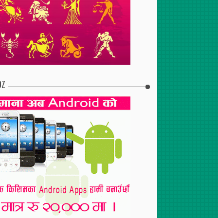
017
Jul
08
,
2017
Apr
30
,
2017
ास्कीको तेस्रो
बगालेटोल मिसाः पुचःको पाठेघर
पोखरा–४ मा एमालेको कार्यालय
 पन्तहरुबीच एकतामा
तथा स्तन क्यान्सर सम्बन्धी
DZ
सचेतना, ९६ जनाको परीक्षण गर्दा
४ जनामा क्यान्सर