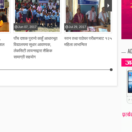
Jun
07
,
2017
Jul
29
,
2017
Jul
22
,
2
,
पाँच दशक पुरानो काहुँ आधारभूत
स्तन तथा पाठेघर परीक्षणबाट १२५
पन्त समाज क
लाल
विद्यालयमा सुधार आवश्यक,
महिला लाभान्वित
साधारणसभा,
A
लेकसिटी लायन्सद्वारा शैक्षिक
जोड
सामाग्री सहयोग