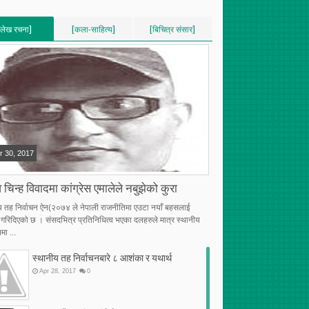
[लेख रचना]
[कला-साहित्य]
[बिचित्र संसार]
VERTICAL]
[VERTICAL]
[VERTICAL]
RECENT][5]
[RECENT][5]
[RECENT][5]
r
30
,
2017
 चिन्ह विवादमा कांग्रेस एमालेले नबुझेको कुरा
य तह निर्वाचन ऐन(२०७४ ले नेपाली राजनीतिमा एउटा नयाँ बहसलाई
्भ गरिदिएको छ । संसदभित्र प्रतिनिधित्व भएका दलहरुले मात्र स्थानीय
मा ...
स्थानीय तह निर्वाचनबारे ८ आशंका र यथार्थ
Apr
28
,
2017
0