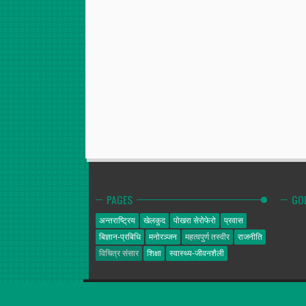
PAGES
GO
अन्तराष्ट्रिय
खेलकुद
पोखरा सेरोफेरो
प्रवास
बिज्ञान-प्रबिधि
मनोरञ्जन
महत्वपुर्ण तस्वीर
राजनीति
विचित्र संसार
शिक्षा
स्वास्थ्य-जीवनशैली
गोल्डेन न्यूज
© 2014. All Rights Reserved.