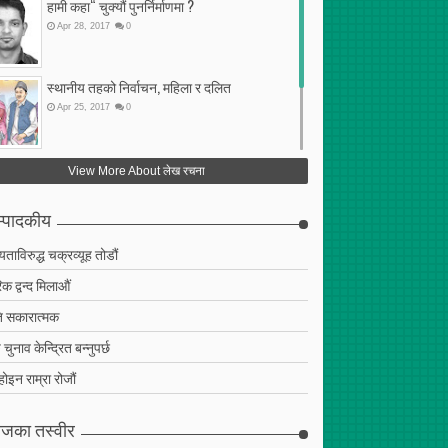
हामी कहा“ चुक्यौं पुनर्निर्माणमा ?
Apr
28
,
2017
0
स्थानीय तहको निर्वाचन, महिला र दलित
Apr
25
,
2017
0
फेरि अर्को गलत सहमति
View More About लेख रचना
Apr
25
,
2017
0
्पादकीय
ियताविरुद्ध चक्रव्यूह तोडौं
क द्वन्द मिलाऔं
 सकारात्मक
चुनाव केन्द्रित बन्नुपर्छ
 होइन राम्रा रोजौं
जका तस्वीर