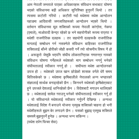
आम नेपाली जनताले पाएका अधिकारहरू संविधान सभाबाट घोषणा
भएको संविधानमा बढी अधिकार सुनिश्चित हुनुपर्ने थियो । तर
त्यसमा कटोती गरियो । कटौती गर्दा मधेशमा मधेश आन्दोलन
पहाडमा आदिवासी जनजातिहरूको आन्दोलन भएको थियो ।
वर्तमान संविधानमा मूल शक्तिको रूपमा नेपाली कांग्रेस, नेकपा
(एमाले), माओवादी केन्द्र रहेको छ भने सहयोगीको रूपमा राप्रपा र
मधेशी राजनीतिक दलहरू । तर सहयोगी दलहरूकै राजनीतिक
मागलाई सम्बोधन गर्न नसक्नेले संविधान बाहिरका राजनीतिक
शक्तिलाई बाँध्ने डोरीको जोहोे कसरी गर्ने त्यो सोचनीय विषय नै हो
। अरूकुरो जेसुकै भएपनि संघीय लोकतान्त्रिक गणतन्त्र नामको
संविधान घोषणा गर्नेहरूले मधेशको माग सम्बोधन नगर्नु भनेको
संघीयतालाई स्वीकार नगर्नु हो । सघीयता मधेश आन्दोलनको
उपज हो । मधेशको उपज खान छोडेको शासक वर्गले धेरै समय
बितिसकेको छ । मधेशमा कृषिबालीले नेपालको अन्न भण्डारको
संज्ञालाई सार्थक बनाइरहेको छैन । किनभने मधेशको कृषिक्षेत्रबाट
हुने उपजले देशलाई धानिरहेको छैन । विदेशबाटै मगाउन थालिएको
छ । मधेशलाई सामेल गराउनु भनेको संघीयतालाई स्वीकार गर्नु हो
। यो संविधानले मधेशलाई स्वीकार गर्नुपर्ने देखिन्छ । अन्यथा
मधेशलाई विदेश नै बनाउने योजना प्रमुख शक्तिको चाहना हो भनी
मधेशीहरूले बुझन बेर लगाउने छैन । यसको बुझाइ प्रमुख शक्तिले
समयमै बुझनुपर्ने हुनेछ । अन्यथा भन्न सकिन्न ।
(मधेश दर्पण फिचर सेवा)