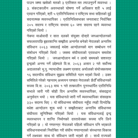
पाउन जम्मा खसेको मतको ३ प्रतिशत मत ल्याउनुपर्ने व्यवस्था ।
३. संकटकालीन अवस्थाको घोषणा गर्ने अधिकार श्री ५ लाई
प्रदान गरिएको, श्री ५ प्रतिनिधिसभा र राष्ट्रिय सभा सहितको दुई
सदनात्मक व्यवस्थापिका । प्रतिनिधिसभाका जनताबाट निर्वाचित
२०५ सदस्य र राष्ट्रिय सभामा ६० जना सदस्य रहने व्यवस्था
गरिएको थियो ।
नेकपा माओवादी र सात दलको संयुक्त दोस्रो जनआन्दोलनको
सफलतापछि बृहतशान्ति सम्झौता अन्तर्गत बनेको नेपालको अन्तरिम
संविधान २०६३ जसलाई मधेश आन्दोलनको माग सम्बोधन गर्न
संशोधन गरिएको थियो । जसमा संघीयताको प्रावधान समावेश
गरिएको थियो । जनआन्दोलान मर्म र लामो समयको सशस्त्र
द्वन्द्वको अन्त्य गर्ने उद्देश्यले वि.स. २०६३ असार २ गते सर्वोच्च
अदालतको भु.पु. न्यायाधीश लक्ष्मण प्रसाद अर्यालको संयोजकत्वमा
१६ सदस्यीय संविधान सुझाव समितिले गठन भएको थियो । उक्त
समितिले गरेको गहनतम् अध्ययन पश्चात नेपालको छैठौँ संविधानको
रूपमा वि.स. २०६३ माघ १ गते तत्कालीन पुनस्थार्पित प्रतिनिधि
सभाले जारी गरी सोही दिन अन्तरिम व्यवस्थापिका, संसदद्वारा
अनुमोदन भयो । यस संविधानले जारी गर्ने व्यवस्थापिका संसदहरू
३३० सदस्य थिए । यो संविधानमा संघीयता नहुँदा त्यही दिनदेखि
मधेश आन्दोलन शुरू भयो र सम्झौताबाट अन्तरिम संविधानमा
संघीयता सुनिश्चित गरिएको थियो । यस संविधानलाई द्वन्द्व
व्यवस्थापन र शान्ति निर्माणको दस्तावेजका रूपमा पनि लिने
गरिएको छ । यो गणतन्त्र नेपालको पहिलो संविधान पनि भएकाले
संविधानसभाको निर्वाचित गरी संघीय गणतन्त्रको संस्थागत विकास
गर्ने लक्ष्यका साथ यो संविधान जारी भएको हो । साथै राज्यको