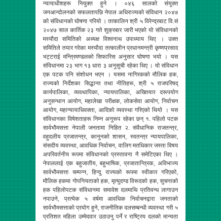
न्यायाधीशहरू नियुक्त हुने । ०४६ सालको संयुक्त
जनआन्दोलनको सफलतापछि नेपाल अधिराज्यको संविधान २०४७
को संविधानको घोषणा गरियो । तत्कालिन श्री ५ विरेन्द्रबाट वि.सं
२०४७ साल कार्तिक २३ गते शुक्रबार जारी भएको यो संविधानको
मस्यौदा समितिको अध्यक्ष विश्वनाथ उपाध्याय थिए । उक्त
समितिले तयार गरेका मस्यौदा तत्कालीन प्रधानमन्त्री कृष्णप्रसाद
भट्टराई मन्त्रिमण्डलको सिफारिस अनुसार घोषणा भयो । यस
संविधानमा २३ भाग १३ धारा ३ अनुसुची रहेका थिए । यो संविधान
एक पटक पनि संशोधन भएन । यसमा नागिरकको मौलिक हक,
राज्यको निर्देशका सिद्धान्त तथा नीतिहरू, श्री ५ राजपरिषद्
कार्यपालिका, व्यवथापिका, न्यायपालिका, अख्तियार दरूपयोग
अनुसन्धान आयोग, महालेखा परीक्षक, लोकसेवा आयोग, निर्वाचन
आयोग, महान्यायाधिवक्ता, आदिको व्यवस्था गरिएको थियो । यस
संविधानका विषेशताहरू निम्न अनुरूप रहेका छन् १. पहिलो पटक
सार्वभौमसत्ता नेपाली जनतामा निहित २. संवैधानिक राजतन्त्र,
वहुदलीय प्रजातन्त्र, कानुनको शासन, स्वतन्त्र न्यायपालिका,
संसदीय व्यवस्था, आवधिक निर्वाचन, वालिग मतधिकार जस्ता विषय
अपरिवर्तनीय रूपमा संविधानको प्रस्तावना नै समेटिएका थिए ।
नेपाललाई एक बहुजातीय, बहुभाषिक, प्रजातान्त्रिक, अविभाज्य
सार्वभौमसत्ता सम्पन्न, हिन्दु राज्यको रूपमा स्वीकार गरिएको,
मौलिक हकमा गोपनियताको हक, मृत्युदण्ड विरूदको हक, सुचनाको
हक पहिलोपटक संविधानमा समावेश दलमाथि प्रतिवन्ध लागाउन
नपाउने, प्रत्येक ५ वर्षमा आवधिक निर्वाचनद्वारा जनताको
सार्वभौमसत्ताको प्रयोग हुने, राजनीतिक दलसम्बन्धी व्यवस्था गरी ५
प्रतिशत महिला उम्मेदवार उठाउनु पर्ने र राष्ट्रिय दलको मान्यता