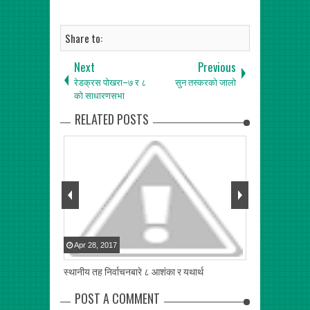
Share to:
Next
Previous
रेडक्रस पोखरा–७ र ८
सुन तस्करको जालो
को साधारणसभा
RELATED POSTS
Apr
28
,
2017
Apr
28
,
2017
बुझेको कुरा
स्थानीय तह निर्वाचनबारे ८ आशंका र यथार्थ
हामी कहा“ चुक्यौं 
POST A COMMENT