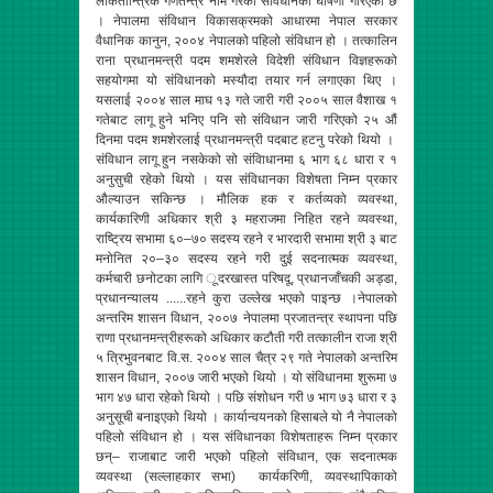
लोकतान्त्रिक गणतन्त्र नाम गरेको संविधानको घोषणा गरिएको छ
। नेपालमा संविधान विकासक्रमको आधारमा नेपाल सरकार
वैधानिक कानुन, २००४ नेपालको पहिलो संविधान हो । तत्कालिन
राना प्रधानमन्त्री पदम शमशेरले विदेशी संविधान विज्ञहरूको
सहयोगमा यो संविधानको मस्यौदा तयार गर्न लगाएका थिए ।
यसलाई २००४ साल माघ १३ गते जारी गरी २००५ साल वैशाख १
गतेबाट लागू हुने भनिए पनि सो संविधान जारी गरिएको २५ औं
दिनमा पदम शमशेरलाई प्रधानमन्त्री पदबाट हटनु परेको थियो ।
संविधान लागू हुन नसकेको सो संविाधानमा ६ भाग ६८ धारा र १
अनुसुची रहेको थियो । यस संविधानका विशेषता निम्न प्रकार
औल्याउन सकिन्छ । मौलिक हक र कर्तव्यको व्यवस्था,
कार्यकारिणी अधिकार श्री ३ महराजमा निहित रहने व्यवस्था,
राष्ट्रिय सभामा ६०–७० सदस्य रहने र भारदारी सभामा श्री ३ बाट
मनोनित २०–३० सदस्य रहने गरी दुई सदनात्मक व्यवस्था,
कर्मचारी छनोटका लागि ूदरखास्त परिषदू, प्रधानजाँचकी अड्डा,
प्रधानन्यालय ......रहने कुरा उल्लेख भएको पाइन्छ ।नेपालको
अन्तरिम शासन विधान, २००७ नेपालमा प्रजातन्त्र स्थापना पछि
राणा प्रधानमन्त्रीहरूको अधिकार कटौती गरी तत्कालीन राजा श्री
५ त्रिभुवनबाट वि.स. २००४ साल चैत्र २९ गते नेपालको अन्तरिम
शासन विधान, २००७ जारी भएको थियो । यो संविधानमा शुरूमा ७
भाग ४७ धारा रहेको थियो । पछि संशोधन गरी ७ भाग ७३ धारा र ३
अनुसूची बनाइएको थियो । कार्यान्वयनको हिसाबले यो नै नेपालको
पहिलो संविधान हो । यस संविधानका विशेषताहरू निम्न प्रकार
छन्– राजाबाट जारी भएको पहिलो संविधान, एक सदनात्मक
व्यवस्था (सल्लाहकार सभा) कार्यकरिणी, व्यवस्थापिकाको