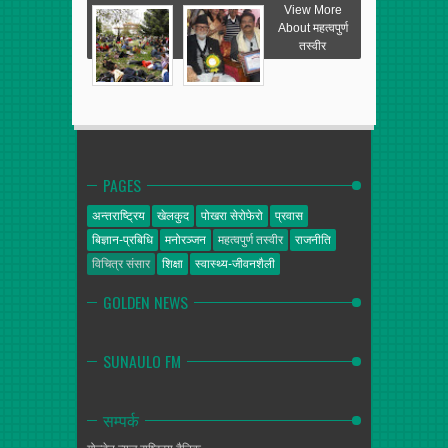
View More
About महत्वपुर्ण
तस्वीर
PAGES
अन्तराष्ट्रिय
खेलकुद
पोखरा सेरोफेरो
प्रवास
बिज्ञान-प्रबिधि
मनोरञ्जन
महत्वपुर्ण तस्वीर
राजनीति
विचित्र संसार
शिक्षा
स्वास्थ्य-जीवनशैली
GOLDEN NEWS
SUNAULO FM
सम्पर्क
गोल्डेन न्यूज
राष्ट्रिय दैनिक