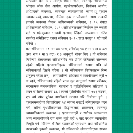
अधिकार श्री ५ र मन्त्रिपरिषदमा रहने, स्वतन्त्र संवैधानिक
अंगहरू लोक सेवा आयोग, महालेखापरीक्षक, निर्वाचन आयोग,
अािदको व्यवस्था, स्वतन्त्र न्यायालयको रूपमा ूप्रधान
न्यायालयकोू व्यवस्था, मौलिक हक र फौजदारी न्याय सम्बन्धी
हकको व्यवस्था नेपाल अधिराज्यको संविधान, २०१५ नेपाल
अधिराज्यको संविधान, २०१५ संविधानसभाका निर्वाचन हुन नसकी
श्री ५ महेन्द्रबाट भगवती प्रसाद सिँहको अध्यक्षतामा गठित
मस्यौदा समितिबाट प्राप्त संविधान २०१५ साल फागुन १ गते जारी
गरियो ।
यस संविधानमा १० माग ७७ धारा, परिच्छेद १० (भाग ५ मा ७ वटा
तथा भाग ९ मा ३ वटा) र ३ अनुसुची रहेका थिए । यो संविधान
निर्माणमा वेलायतका संविधानविद सर एभिल जेनिङको संलग्नता
रहेको पहिलो प्रजातान्त्रिक संविधानको रूपमा पनि यो
संविधानलाई लिइने गरिन्छ । यो संविधानका विशेषताहरू निम्न
अनुरूप रहेका छन् । कार्यकारिणी अधिकार र सार्वभौमसत्ता श्री ५
मा रहने, संविधानलाई पहिलो पटक मुल कानुनको रूपमा स्वीकार,
सदनात्मक व्यवस्थापिका, महासभा र प्रतिनिधिसभा सहितको २
सदन माथिल्लो सभामा ३६ र तल्लो प्रतिनिधि सभामा १०९ सदस्य,
२१ वर्ष उमेर पुगेका नागरिकले मतदान गरि निर्वाचन हुने ।
प्रधानमन्त्रीको सिफारिसमा १४ जनामा नवढाई मन्त्रिमण्डल गठन
गर्ने, शक्ति पृथकीकरणको सिद्धान्तलाई अवलम्वन, स्वतन्त्र
न्यायपलिकाको व्यवस्था । प्रधानमन्त्री र सर्वोच्च अदालतका
अन्य न्यायाधीशको राय समेत बुझी श्री ५ बाट प्रधान न्यायाधीश
नियूति गर्न विभिन्न मौलिक हकहरूको प्रावधान तथा संवैधानिक
उपचारको हकको व्यवस्था, यो संविधानले लोकतान्त्रिक शासन