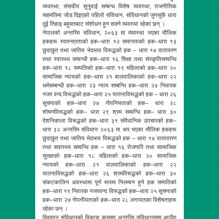
व्यवस्था, संसदीय सुनुवाई सम्बन्ध विशेष व्यवस्था, राजनीतिक
सहमतिमा जोड दिइएको पहिलो संविधान, संविधानको जुनसुकै धारा
दुई तिहाइ बहुमतबाट संशोधन हुन सक्ने व्यवस्था रहेका छन् ।
नेपालको अन्तरिम संविधान, २०६३ मा व्यवस्था भएका मौलिक
हकहरू स्वतन्त्रताको हक–धारा १२ समानताको हक–धारा १३
छुवाछुत तथा जातिय भेदभाव विरूद्धको हक – धारा १४ वातावरण
तथा स्वास्थ्य सम्वन्धी हक–धारा १६ शिक्षा तथा संस्कृतिसम्वन्धि
हक–धारा १८ सम्पतिको हक–धारा १९ महिलाको हक–धारा २०
सामाजिक न्यायको हक–धारा २१ बालवालिकाको हक–धारा २२
धर्मसम्बन्धी हक–धारा २३ न्याय सम्बन्धि हक–धारा २४ निवारक
नजर वन्द विरूद्धको हक–धारा २५ यातनाविरूद्धको हक – धारा २६
सूचनाको हक–धारा २७ गोपनियताको हक– धारा २८
शोषणविरूद्धको हक– धारा २९ श्रम सम्वन्धि हक– धारा ३०
देशनिकाला विरूद्धको हक–धारा ३१ संवैधानिक उपचारको हक–
धारा ३२ अन्तरिम संविधान २०६३ मा थप भएका मौलिक हकहरू
छुवाछुत तथा जातिय भेदभाव विरूद्धको हक – धारा १४ वातावराण
तथा सवास्थ्य सम्वन्धि हक – धारा १६ रोजगारि तथा सामाजिक
सुरक्षाको हक–धारा १८ महिलाको हक–धारा २० सामाजिक
न्यायको हक–धारा २१ वालवालिकाको हक–धारा २२
यातनाविरूद्धको हक–धारा २६ श्रमविरूद्धको हक–धारा ३०
संकटकालिन अवस्थामा पूर्ण रूपमा निलम्वन हुने हक सम्पतिको
हक–धारा १९ निवारक नजरवन्द विरूद्धको हक–धारा २५ सूचनाको
हक–धारा २७ गोपनीयताको हक–धारा २८ लगायतका विशेषताहरू
रहेका छन् ।
विद्यमान संविधानको विकास क्रममा अन्तरिम संविधानसम्म आउँदा