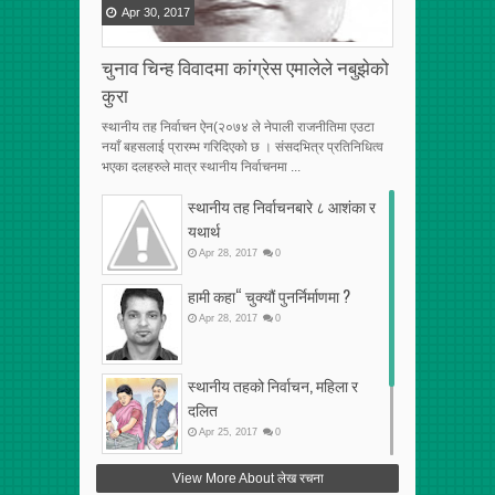
Apr
30
,
2017
चुनाव चिन्ह विवादमा कांग्रेस एमालेले नबुझेको
कुरा
स्थानीय तह निर्वाचन ऐन(२०७४ ले नेपाली राजनीतिमा एउटा
नयाँ बहसलाई प्रारम्भ गरिदिएको छ । संसदभित्र प्रतिनिधित्व
भएका दलहरुले मात्र स्थानीय निर्वाचनमा ...
स्थानीय तह निर्वाचनबारे ८ आशंका र
यथार्थ
Apr
28
,
2017
0
हामी कहा“ चुक्यौं पुनर्निर्माणमा ?
Apr
28
,
2017
0
स्थानीय तहको निर्वाचन, महिला र
दलित
Apr
25
,
2017
0
फेरि अर्को गलत सहमति
View More About लेख रचना