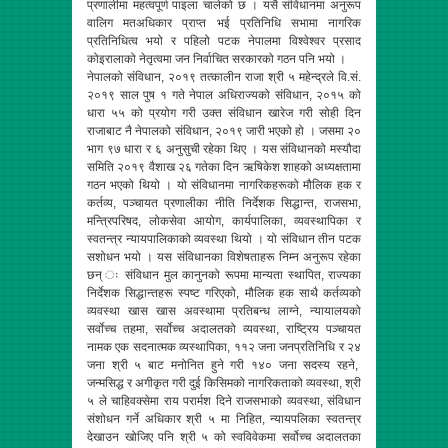
प्रणालीमा महत्वपूर्ण पाइला चालेको छ । यसै संविधानमा अनुरूप
वालिग मतअधिकार प्राप्त भई प्रतिनिधि सभामा नागरिक
प्रतिनिधित्व भयो र पहिलो पटक नेपालमा विश्वेश्वर प्रसाद
कोइरालाको नेतृत्वमा जन निर्वाचित सरकारको गठन पनि भयो ।
नेपालको संविधान, २०१९ तत्कालीन राजा श्री ५ महेन्द्रले वि.सं.
२०१९ साल पुष १ गते नेपाल अधिराज्यको संविधान, २०१५ को
धारा ५५ को प्रयोग गरी उक्त संविधान खारेज गरी सोही दिन
राजाबाट नै नेपालको संविधान, २०१९ जारी भएको हो । जसमा २०
भाग ९७ धारा र ६ अनुसुची रहेका थिए । यस संविधानको मस्यौदा
समिति २०१९ वैशाख २६ गतेका दिन ऋषिकेश शाहको अध्यक्षतामा
गठन भएको थियो । यो संविधानमा नागरिकहरूको मौलिक हक र
कर्तव्य, पञ्चायत प्रणालीका नीति निर्देशक सिद्धान्त, राजसभा,
मन्त्रिपरिषद, लोकसेवा आयोग, कार्यपालिका, व्यवस्थापिका र
स्वतन्त्र न्यायपालिकाको व्यवस्था थियो । यो संविधान तीन पटक
सशोधन भयो । यस संविधानका विशेषताहरू निम्न अनुरूप रहेका
छन् ः संविधान मुल कानुनको रूपमा मान्यता स्थापित, राज्यका
निर्देशक सिद्धान्तहरू स्पष्ट गरिएको, मौलिक हक साथै कर्तव्यको
व्यवस्था खास खास अवस्थामा प्रतिबन्ध लाग्ने, न्यायालयको
सर्वाेच्च तहमा, सर्वाेच्च अदालतको व्यवस्था, राष्ट्रिय पञ्चायत
नामक एक सदनात्मक व्यस्थापिका, ११२ जना जनप्रतिनिधि र २४
जना श्री ५ बाट मनोनित हुने गरी १४० जना सदस्य रहने,
जन्मसिद्ध र अगीकृत गरी दुई किसिमको नागरिकताको व्यवस्था, श्री
५ ले चाहिवक्सेमा राय परार्मश दिने राजसभाको व्यवस्था, संविधान
संशोधन गर्ने अधिकार श्री ५ मा निहित, न्यायपलिका स्वतन्त्र
देखाउन खोजिए पनि श्री ५ को स्वविवेकमा सर्वोच्च अदालतका