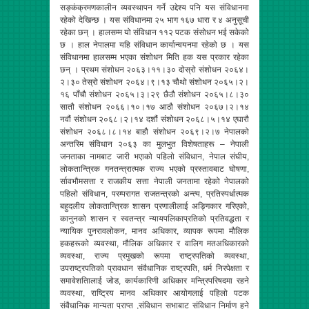
सङ्कंक्रमणकालीन व्यवस्थापन गर्ने उद्देश्य पनि यस संविधानमा
रहेको देखिन्छ । यस संविधानमा २५ भाग १६७ धारा र ४ अनुसूची
रहेका छन् । हालसम्म यो संविधान ११२ पटक संसोधन भई सकेको
छ । हाल नेपालमा यहि संविधान कार्यान्वयनमा रहेको छ । यस
संविधानमा हालसम्म भएका संशोधन मिति हक यस प्रकार रहेका
छन् । प्रथम संशोधन २०६३।११।३० दोस्रो संशोधन २०६४।
२।३० तेस्रो संशोधन २०६४।९।१३ चौथो संशोधन २०६५।२।
१६ पाँचौ संशोधन २०६५।३।२९ छैठौ संशोधन २०६५।८।३०
सातौ संशोधन २०६६।१०।१७ आठौ संशोधन २०६७।२।१४
नवौं संशोधन २०६८।२।१४ दशौं संशोधन २०६८।५।१४ एघारौ
संशोधन २०६८।८।१४ बाहौ संशोधन २०६९।२।७ नेपालको
अन्तरिम संविधान २०६३ का मुलभुत विशेषताहरू – नेपाली
जनताका नामबाट जारी भएाको पहिलो संविधान, नेपाल संघीय,
लोकतान्त्रिक गनतन्त्रात्मक राज्य भएको प्रस्तावबाट घोषणा,
र्सावभौमसत्ता र राजकीय सत्ता नेपाली जनतामा रहेको नेपालको
पहिलो संविधान, परम्परागत राजतन्त्रको अन्त्य, प्रतिस्पर्धात्मक
बहुदलीय लोकतान्त्रिक शासन प्रणालीलाई अङ्गिकार गरिएको,
कानुनको शासन र स्वतन्त्र न्यायपलिकाप्रतिको प्रतिवद्धता र
न्यायिक पुनरावलोकन, मानव अधिकार, व्यापक रूपमा मौलिक
हकहरूको व्यवस्था, मौलिक अधिकार र वालिग मतअधिकारको
व्यवस्था, राज्य प्रमुखको रूपमा राष्ट्रपतिको व्यवस्था,
उपराष्ट्रपतिको प्रावधान संवैधानिक राष्ट्रपति, धर्म निरपेक्षता र
समावेशतिालाई जोड, कार्यकारिणी अधिकार मन्त्रिपरिषदमा रहने
व्यवस्था, राष्ट्रिय मानव अधिकार आयोगलाई पहिलो पटक
संवैधानिक मान्यता प्राप्त ,संविधान सभाबाट संविधान निर्माण हुने