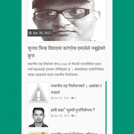
Apr
30
,
2017
चुनाव चिन्ह विवादमा कांग्रेस एमालेले नबुझेको
कुरा
स्थानीय तह निर्वाचन ऐन(२०७४ ले नेपाली राजनीतिमा एउटा
नयाँ बहसलाई प्रारम्भ गरिदिएको छ । संसदभित्र प्रतिनिधित्व
भएका दलहरुले मात्र स्थानीय निर्वाचनमा ...
स्थानीय तह निर्वाचनबारे ८ आशंका र
यथार्थ
Apr
28
,
2017
0
हामी कहा“ चुक्यौं पुनर्निर्माणमा ?
Apr
28
,
2017
0
स्थानीय तहको निर्वाचन, महिला र