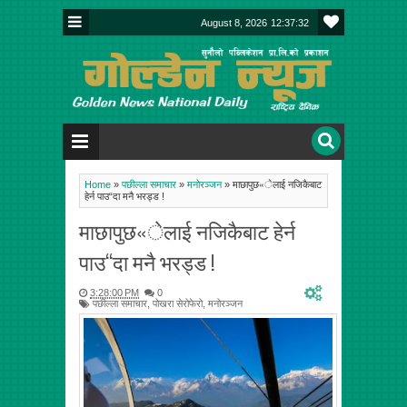
August 8, 2026
12:37:33
Home
»
पछील्ला समाचार
»
मनोरञ्जन
»
माछापुछ«ेलाई नजिकैबाट
हेर्न पाउ“दा मनै भरड्ड !
माछापुछ«ेलाई नजिकैबाट हेर्न
पाउ“दा मनै भरड्ड !
3:28:00 PM
0
पछील्ला समाचार
,
पोखरा सेरोफेरो
,
मनोरञ्जन