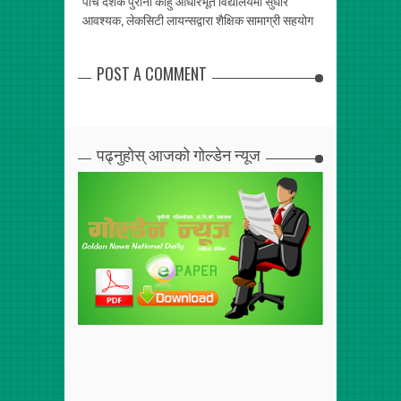
र व्यवहारिक–
पाँच दशक पुरानो काहुँ आधारभूत विद्यालयमा सुधार
स्तन तथा पाठेघर
आवश्यक, लेकसिटी लायन्सद्वारा शैक्षिक सामाग्री सहयोग
POST A COMMENT
पढ्नुहोस् आजको गोल्डेन न्यूज