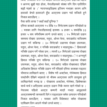
थियो’ रिजालले भने–‘तर अहिले विस्तारै अल्ट्राको उडानको महत्व
र आनन्द बुझ्दै गएर होला, नेपालीहरुको संख्या पनि दिन प्रतिदिन
बढ्दै गएको छ ।’ प्याराग्लाइडिङमा इञ्जिन नभएका कारण अनि
हावाको बेगले हल्लाउने हुँदा अल्ट्रामा उडान गर्दा सजिलो हुने
रिजाल बताउँछन् ।
पैसा कति लाग्छ ? कहाँ कहाँ पुगिन्छ ?
एभिया कल्बले अल्ट्रामा १५ देखि ९० मिनेटसम्म उडान गरिरहेको छ
। यसका लागि नेपालीहरुलाई क्रमशः ७ हजार ५ सयदेखि ३३
हजार ५ सय रुपैयाँसम्म लाग्ने उनले बताए । १५ मिनेटको उडान
समयमा पोखरा उपत्यका, स्तुपा, ओभर फेवा, सराडकोट माथिसम्म
उडान गर्न सकिन्छ । ३० मिनेटको उडानमा पोखरा उपत्यका,
स्तुपा, ओभर फेवा, र नजिकै सराङकोट र माछापुच्छ«े हिमालको
नजिकै उडान गर्ने गरेका छन् । त्यस्तै ६० मिनेटको उडानमा पोखरा
उपत्यका, स्तुपा, ओभर फेवा, सराडकोट र माछापुच्छ«े र अन्नपूर्ण
हिमाल नजिकै पुग्न सकिन्छ । ९० मिनेटको उडानमा पोखरा
उपत्यका, स्तुपा, ओभर फेवा, सराडकोट सहित पोखराबाट देखिने
अधिकांश हिमाल नजिकै उडान गर्ने गरिएको एभिया कल्बका पाइलट
भीमराज लामिछाने बताए । विशेष गरी अक्टोबर, नोभेम्बरमा हिमाल
राम्रोसँग देखिने भएकाले यो मौसम अल्ट्राका लागि उपयुक्त हुने
लामिछानेको भनाइ छ । पोखरामा अक्टोबर, नोभेम्बर, डिसेम्बरका
साथै मार्च र अप्रिलमा अल्ट्रा उडान निकै व्यस्त रहने गरेको छ ।
नेपालमा पहिलो अल्ट्रा कम्पनी मात्रै नभएर आफूहरुले
अल्ट्रासम्बन्धी जानकारी दिने र पाइलटहरु समेत उत्पादन गरिरहेको
रिजाल बताउँछन् । यसका लागि विदेशबाट समेत पोखरामा
प्रशिक्षण लिन आउने गरेको उनले बताए ।