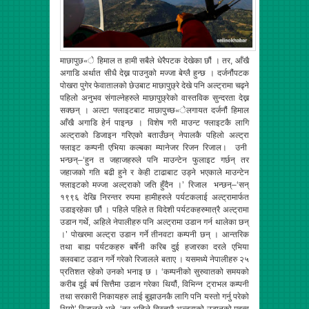
माछापुछ«े हिमाल त हामी सबैले धेरैपटक देखेका छौं । तर, आँखै
अगाडि अर्थात सीधै देख्न पाउनुको मज्जा बेग्लै हुन्छ । दर्जनौंपटक
पोखरा पुगेर फेवातालको छेउबाट माछापुछ्रे देखे पनि अल्ट्रामा चढ्ने
पहिलो अनुभव संगाल्नेहरुले माछापुछ्रेको वास्तविक सुन्दरता देख्न
सक्छन् । अल्टा फ्लाइटबाट माछापुच्छ«ेलगायत दर्जनौं हिमाल
आँखै अगाडि हेर्न पाइन्छ । विशेष गरी माउन्ट फ्लाइटकै लागि
अल्ट्राको डिजाइन गरिएको बताउँछन् नेपालकै पहिलो अल्ट्रा
फ्लाइट कम्पनी एभिया कल्बका म्यानेजर रिजन रिजाल। उनी
भन्छन्–‘हुन त जहाजहरुले पनि माउन्टेन फुलाइट गर्छन् तर
जहाजको गति बढी हुने र केही टाढाबाट उड्ने भएकाले माउन्टेन
फ्लाइटको मज्जा अल्ट्राको जति हुँदैन ।’ रिजाल भन्छन्–‘सन्
१९९६ देखि निरन्तर रुपमा हामीहरुले पर्यटकलाई अल्ट्रामार्फत
उडाइरहेका छौं । पहिले पहिले त विदेशी पर्यटकहरुमात्रै अल्ट्रामा
उडान गर्थे, अहिले नेपालीहरु पनि अल्ट्रामा उडान गर्न थालेका छन्
।’ पोखरमा अल्ट्रा उडान गर्ने तीनवटा कम्पनी छन् । आन्तरिक
तथा बाह्य पर्यटकहरु बर्षेनी करिब दुई हजारका दरले एभिया
क्लवबाट उडान गर्ने गरेको रिजालले बताए । यसमध्ये नेपालीहरु २५
प्रतिशत रहेको उनको भनाइ छ । ‘कम्पनीको सुरुवातको समयको
करीब दुई बर्ष सित्तैमा उडान गरेका थियौं, विभिन्न ट्राभल कम्पनी
तथा सरकारी निकायहरु लाई बुझाउनकै लागि पनि यस्तो गर्नु परेको