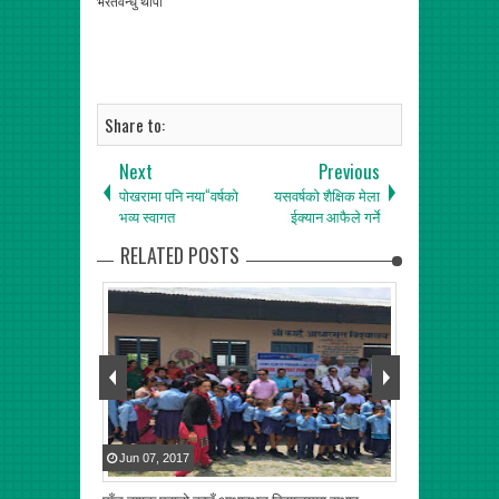
भरतवन्धु थापा
Share to:
Next
Previous
पोखरामा पनि नया“वर्षको
यसवर्षको शैक्षिक मेला
भव्य स्वागत
ईक्यान आफैले गर्ने
RELATED POSTS
Jun
07
,
2017
Jul
29
,
2017