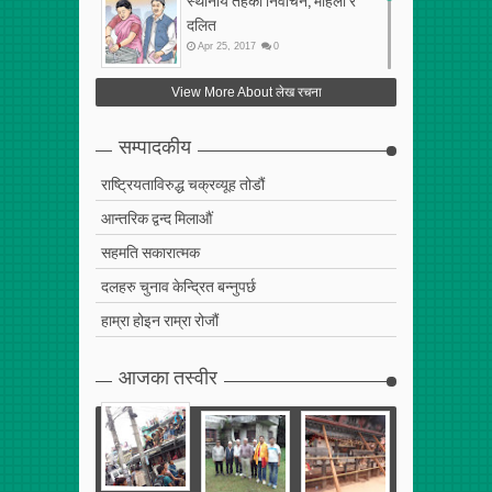
दलित
Apr
25
,
2017
0
फेरि अर्को गलत सहमति
View More About लेख रचना
Apr
25
,
2017
0
सम्पादकीय
राष्ट्रियताविरुद्ध चक्रव्यूह तोडौं
आन्तरिक द्वन्द मिलाऔं
सहमति सकारात्मक
दलहरु चुनाव केन्द्रित बन्नुपर्छ
हाम्रा होइन राम्रा रोजौं
आजका तस्वीर