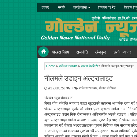
गृहपृष्ठ
सम्पर्क
हाम्रो बारेमा
विजापन दर रेट
बिज्ञापन दिन
पोखरा बिशेष
राजनीति
खेलकुद
उद्योग-ब्यापार
Home
»
पछील्ला समाचार
»
पोखरा सेरोफेरो
»
नीलमले उडाइन अल्ट्रालाइट
नीलमले उडाइन अल्ट्रालाइट
4:17:00 PM
0
पछील्ला समाचार
,
पोखरा सेरोफेरो
गोल्डेन न्यूज संवाददाता
विगत तीन बर्षदेखि लगातार एउटा खुट्टाको सहारामा आकर्षक नृत्य गर
पोखरा अल्ट्रालाइट प्रालिको ओपन एयर क्राफ्ट मार्फत १५ मिनेट
अल्ट्रालाइट उडान निकै रोमाञ्चक र अविष्मरणीय भएको बताइन् । पहिल
कुरा अल्ट्रालाइट मार्फत आकाशमा उड्दा प्रष्ट देख्न पाए ।’ पोखरा अ
हस्तान्तरण गर्दै पोखरा अल्ट्रालाइटका प्रबन्ध निर्देशक पोम नारायण श्
। उनले ढुंगानाको क्षमताको प्रशंसा गर्दै अपाङ्गगता भएका ब्यक्तिको प्रत
शनिवार आफ्नो नृत्य प्रस्तुत गरेकी थिइन् । बनमा फुल्यो फूलै फूल र 