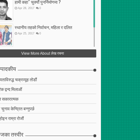
हामी कहा“ चुक्यौं पुनर्निर्माणमा ?
Apr
28
,
2017
0
स्थानीय तहको निर्वाचन, महिला र दलित
Apr
25
,
2017
0
फेरि अर्को गलत सहमति
View More About लेख रचना
Apr
25
,
2017
0
्पादकीय
ियताविरुद्ध चक्रव्यूह तोडौं
क द्वन्द मिलाऔं
 सकारात्मक
चुनाव केन्द्रित बन्नुपर्छ
 होइन राम्रा रोजौं
जका तस्वीर