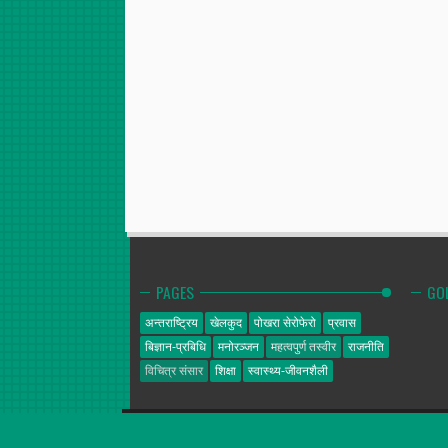
PAGES
GO
अन्तराष्ट्रिय
खेलकुद
पोखरा सेरोफेरो
प्रवास
बिज्ञान-प्रबिधि
मनोरञ्जन
महत्वपुर्ण तस्वीर
राजनीति
विचित्र संसार
शिक्षा
स्वास्थ्य-जीवनशैली
गोल्डेन न्यूज
© 2014. All Rights Reserved.