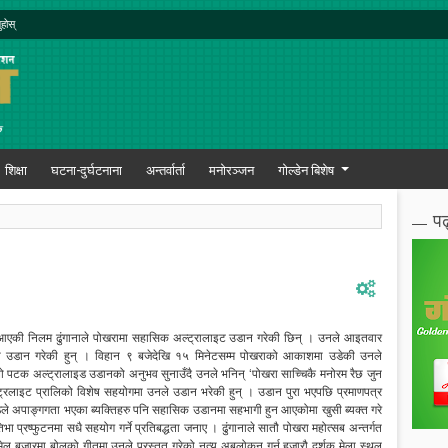
ुहोस्
शिक्षा
घटना-दुर्घटनाना
अन्तर्वार्ता
मनोरञ्जन
गोल्डेन बिशेष
पढ
्दै आएकी निलम ढुंगानाले पोखरामा सहासिक अल्ट्रालाइट उडान गरेकी छिन् । उनले आइतवार
को उडान गरेकी हुन् । विहान ९ बजेदेखि १५ मिनेटसम्म पोखराको आकाशमा उडेकी उनले
ो पटक अल्ट्रालाइड उडानको अनुभव सुनाउँदै उनले भनिन् ‘पोखरा साच्चिकै मनोरम रैछ जुन
ल्ट्रलाइट प्रालिको विशेष सहयोगमा उनले उडान भरेकी हुन् । उडान पुरा भएपछि प्रमाणपत्र
रेष्ठले अपाङ्गगता भएका ब्यक्तिहरु पनि सहासिक उडानमा सहभागी हुन आएकोमा खुसी ब्यक्त गरे
िभा प्रष्फुटनमा सधै सहयोग गर्ने प्रतिबद्धता जनाए । ढुंगानाले सातौ पोखरा महोत्सब अन्तर्गत
ठमेल बजारमा बोलको गीतमा उनले प्रस्तुत गरेको नृत्य अबलोकन गर्न हजारौ दर्शक मेला स्थल