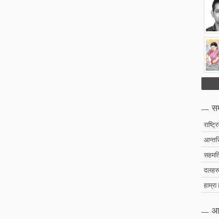
सम
राष्ट्र
आन्तरि
सहमति
दलहरु 
हाम्रा
आ