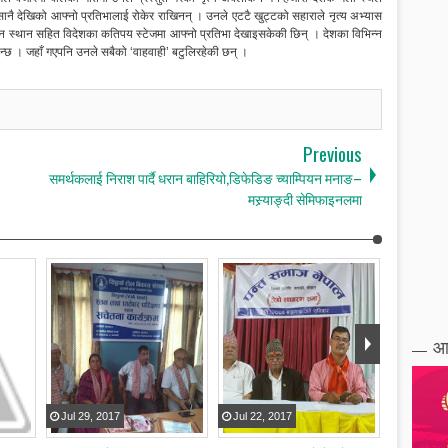
े सानै देखिको आफ्नो प्रतिभालाई रोकेर राखिनन् । उनले एटटै खुट्टको सहाराले नृत्य अभ्यास
विभिन्न स्थान सहित विदेशका कतिपय स्टेजमा आफ्नो प्रतिभा देखाइसकेकी छिन् । देशका विभिन्न
ाइन्छ । जहाँ गएपनि उनले सबैको ‘वाहवाही’ बटुलिरहेकी छन् ।
Previous
समर्थकलाई निराश पार्दै धरान बाहिरियो,डिफेडिङ च्याम्पियन मनाङ–
मस्र्याङ्दी सेमिफाइनलमा
आ
Jul
29
,
2017
Jul
22
,
2017