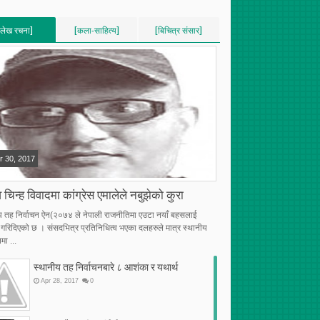
[लेख रचना]
[कला-साहित्य]
[बिचित्र संसार]
VERTICAL]
[VERTICAL]
[VERTICAL]
RECENT][5]
[RECENT][5]
[RECENT][5]
r
30
,
2017
 चिन्ह विवादमा कांग्रेस एमालेले नबुझेको कुरा
य तह निर्वाचन ऐन(२०७४ ले नेपाली राजनीतिमा एउटा नयाँ बहसलाई
्भ गरिदिएको छ । संसदभित्र प्रतिनिधित्व भएका दलहरुले मात्र स्थानीय
मा ...
स्थानीय तह निर्वाचनबारे ८ आशंका र यथार्थ
Apr
28
,
2017
0