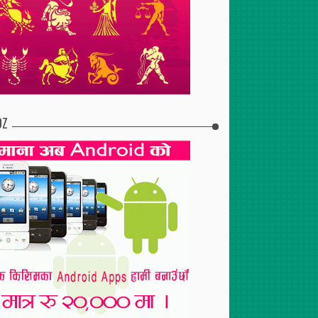
प्रतियोगितामा ६ टिम
पूरा
DZ