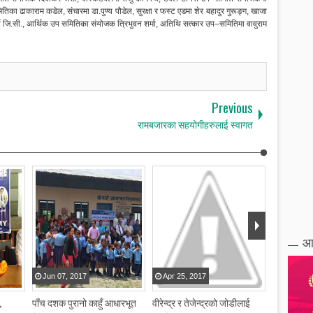
मितिका ढाकाराम कडेल, संचारमा डा.पुण्य पौडेल, सुरक्षा र फस्ट एडमा शेर बहादुर गुरूङ्ग, खाजा
य जि.सी., आर्थिक उप समितिका संयोजक त्रिभुवन शर्मा, अतिथि सत्कार उप–समितिमा वावुराम
Previous
रामबजारका सहयोगीहरुलाई स्वागत
आ
Jun
07
,
2017
Apr
25
,
2017
Apr
19
,
,
पाँच दशक पुरानो काहुँ आधारभूत
वीरेन्द्र र तेजेन्द्रको जोडीलाई
भलिवल उपाध