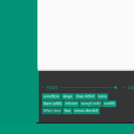
PAGES
GO
अन्तराष्ट्रिय
खेलकुद
पोखरा सेरोफेरो
प्रवास
बिज्ञान-प्रबिधि
मनोरञ्जन
महत्वपुर्ण तस्वीर
राजनीति
विचित्र संसार
शिक्षा
स्वास्थ्य-जीवनशैली
गोल्डेन न्यूज
© 2014. All Rights Reserved.