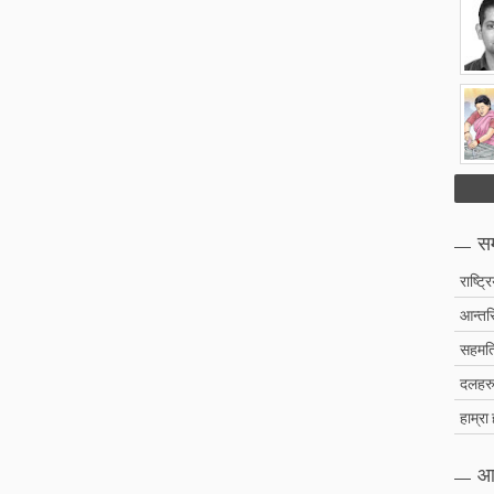
सम
राष्ट्र
आन्तरि
सहमति
दलहरु 
हाम्रा
आ