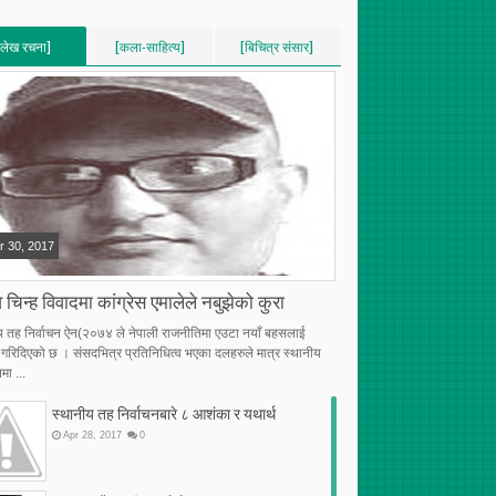
[लेख रचना]
[कला-साहित्य]
[बिचित्र संसार]
VERTICAL]
[VERTICAL]
[VERTICAL]
RECENT][5]
[RECENT][5]
[RECENT][5]
r
30
,
2017
 चिन्ह विवादमा कांग्रेस एमालेले नबुझेको कुरा
य तह निर्वाचन ऐन(२०७४ ले नेपाली राजनीतिमा एउटा नयाँ बहसलाई
्भ गरिदिएको छ । संसदभित्र प्रतिनिधित्व भएका दलहरुले मात्र स्थानीय
मा ...
स्थानीय तह निर्वाचनबारे ८ आशंका र यथार्थ
Apr
28
,
2017
0