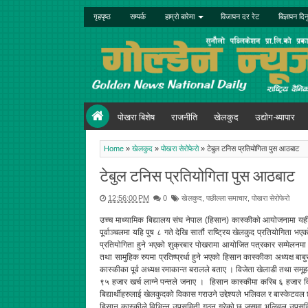
गृहपृष्ठ
सम्पर्क
हाम्रो बारेमा
विजापन दर रेट
बिज्ञापन दिन
पोखरा बिशेष
राजनीति
खेलकुद
उद्योग-ब्यापार
Home
»
खेलकुद
»
पोखरा सेरोफेरो
»
टेबुल टनिस प्रतियोगिता पुस आठबाट
टेबुल टनिस प्रतियोगिता पुस आठबाट
12:56:00 PM
0
खेलकुद
,
पछील्ला समाचार
,
पोखरा सेरोफेरो
उच्च माध्यामिक बिद्यालय संघ नेपाल (हिसान) कास्कीको आयोजनामा यही प
पूर्वाञ्चलमा यहि पुष ८ गते देखि सातौं राष्ट्रिय खेलकुद प्रतियोगिता भए
प्रतियोगिता हुने भएको शुक्रबार पोखरामा आयोजित पत्रकार सम्मेलनम
तथा सामुहिक रुपमा प्रतिष्प्रर्धा हुने भएको हिसान कास्कीका अध्यक्ष ब
कास्कीका पूर्व अध्यक्ष रमाकान्त बरालले बताए । विजेता खेलाडी तथा सम
९५ हजार खर्च लाग्ने पन्तले जनाए । हिसान कास्कीमा करिब ६ हजार विद्य
बिद्यार्थीहरुलाई खेलकुदको विकास गराउने उद्देश्यले भलिवल र बास्केटव
हिसान कास्कीले विभिन्न उपसमिती गठन गरेको छ जसमा भलिवल उपसमि