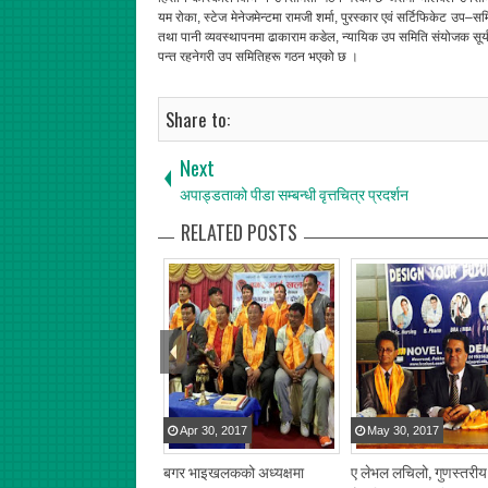
यम रोका, स्टेज मेनेजमेन्टमा रामजी शर्मा, पुरस्कार एवं सर्टिफिकेट उप–स
तथा पानी व्यवस्थापनमा ढाकाराम कडेल, न्यायिक उप समिति संयोजक सूर्
पन्त रहनेगरी उप समितिहरू गठन भएको छ ।
Share to:
Next
अपाड्डताको पीडा सम्बन्धी वृत्तचित्र प्रदर्शन
RELATED POSTS
Apr
30
,
2017
May
30
,
2017
बगर भाइखलकको अध्यक्षमा
ए लेभल लचिलो, गुणस्तरीय