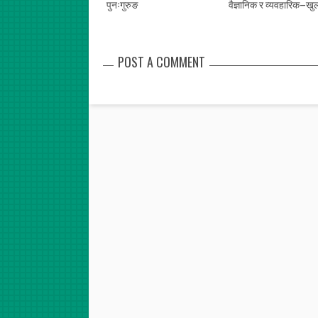
पुनःगुरुङ
वैज्ञानिक र व्यवहारिक–खु
POST A COMMENT