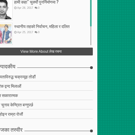
हामी कहा“ चुक्यौं पुनर्निर्माणमा ?
Apr
28
,
2017
0
स्थानीय तहको निर्वाचन, महिला र दलित
Apr
25
,
2017
0
फेरि अर्को गलत सहमति
View More About लेख रचना
Apr
25
,
2017
0
्पादकीय
ियताविरुद्ध चक्रव्यूह तोडौं
क द्वन्द मिलाऔं
 सकारात्मक
चुनाव केन्द्रित बन्नुपर्छ
 होइन राम्रा रोजौं
जका तस्वीर