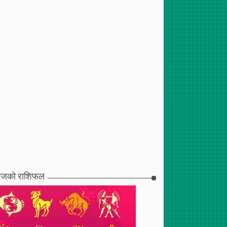
जको राशिफल
2017
Mar
30
,
2017
Mar
24
,
2017
ि आरम्भ निर्माण
ह्वीलचियर बास्केटबल
सेभेन ए साइड फुटवलको तयारी