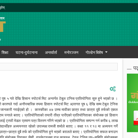
ुहोस्
शिक्षा
घटना-दुर्घटनाना
अन्तर्वार्ता
मनोरञ्जन
गोल्डेन बिशेष
पढ
ुष ५ गते देखि हिसान स्पोटर्स मिट अन्तर्गत टेबुल टनिस प्रतियोगिता सुरु हुने भएको छ ।
को कारणले गर्दा अनौपचारिक रुपमा हिसान स्पोटर्स मिट अन्र्तगत पुष ६ देखि सम्म टेबुल टेनिस
ा जानकारी गराईएको हो । कास्कीका ४७ उच्च मावीका छात्र तथा छात्रा दुबै तर्फको एकल
ाबुराम पन्तले बताए । प्रतियोगिताको तयारी तीव्र पारीएको प्रतियोगिताका संयोजक एवं हिसान
ूहलाई ट्रफी मेडल प्रमाण पत्र वितरण गरिने भएको छ । प्रतियोगिता सम्पन्न गर्न करीब ६ लाख
ार्थीहरु अध्ययनरत रहेको उपाध्यक्ष रामजी शर्माले बताए । कक्षा ११ र १२ मा अध्ययन गर्ने
ल छात्र÷छात्रा दुबै तर्फ को प्रतियोगिता हुने भएको बरालले बताए । प्रतियोगिता सफल बनाउन
ति संयोजक दिवाकर जैसी, वास्केटवलमा राजु कायस्थ, टेवल टेनिस उप–समिति संयोजकमा