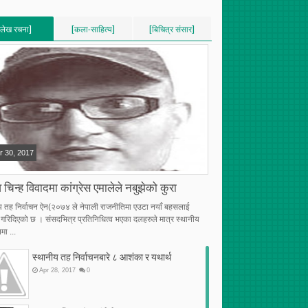
[लेख रचना]
[कला-साहित्य]
[बिचित्र संसार]
VERTICAL]
[VERTICAL]
[VERTICAL]
RECENT][5]
[RECENT][5]
[RECENT][5]
r
30
,
2017
 चिन्ह विवादमा कांग्रेस एमालेले नबुझेको कुरा
य तह निर्वाचन ऐन(२०७४ ले नेपाली राजनीतिमा एउटा नयाँ बहसलाई
्भ गरिदिएको छ । संसदभित्र प्रतिनिधित्व भएका दलहरुले मात्र स्थानीय
मा ...
स्थानीय तह निर्वाचनबारे ८ आशंका र यथार्थ
Apr
28
,
2017
0