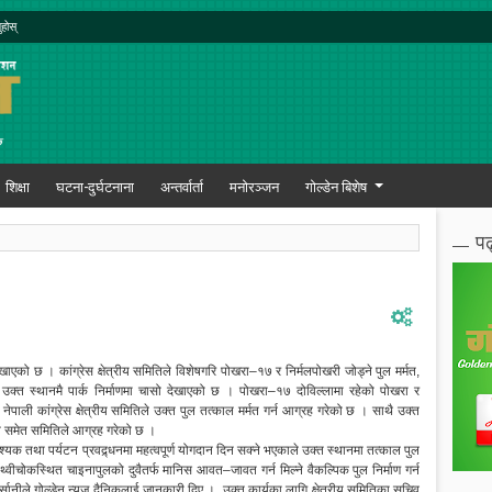
ुहोस्
शिक्षा
घटना-दुर्घटनाना
अन्तर्वार्ता
मनोरञ्जन
गोल्डेन बिशेष
पढ
देखाएको छ । कांग्रेस क्षेत्रीय समितिले विशेषगरि पोखरा–१७ र निर्मलपोखरी जोड्ने पुल मर्मत,
थै उक्त स्थानमै पार्क निर्माणमा चासो देखाएको छ । पोखरा–१७ दोविल्लामा रहेको पोखरा र
नेपाली कांग्रेस क्षेत्रीय समितिले उक्त पुल तत्काल मर्मत गर्न आग्रह गरेको छ । साथै उक्त
उन समेत समितिले आग्रह गरेको छ ।
श्यक तथा पर्यटन प्रवद्र्धनमा महत्वपूर्ण योगदान दिन सक्ने भएकाले उक्त स्थानमा तत्काल पुल
पृथ्वीचोकस्थित चाइनापुलको दुवैतर्फ मानिस आवत–जावत गर्न मिल्ने वैकल्पिक पुल निर्माण गर्न
्सानीले गोल्डेन न्यूज दैनिकलाई जानकारी दिए । उक्त कार्यका लागि क्षेत्रीय समितिका सचिव