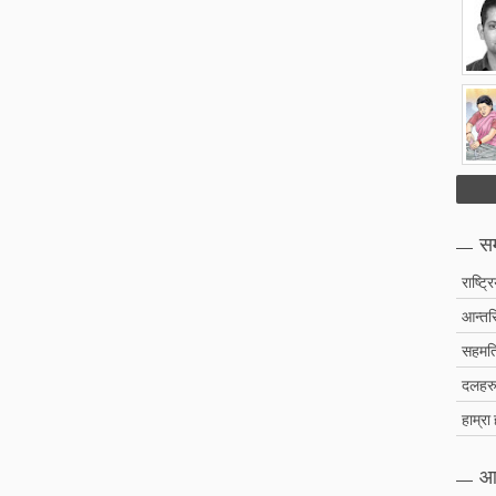
सम
राष्ट्र
आन्तरि
सहमति
दलहरु 
हाम्रा
आ