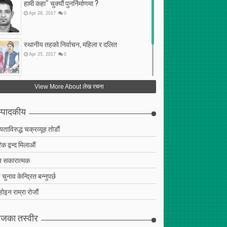
हामी कहा“ चुक्यौं पुनर्निर्माणमा ?
Apr
28
,
2017
0
स्थानीय तहको निर्वाचन, महिला र दलित
Apr
25
,
2017
0
फेरि अर्को गलत सहमति
View More About लेख रचना
Apr
25
,
2017
0
्पादकीय
ियताविरुद्ध चक्रव्यूह तोडौं
क द्वन्द मिलाऔं
 सकारात्मक
चुनाव केन्द्रित बन्नुपर्छ
 होइन राम्रा रोजौं
जका तस्वीर