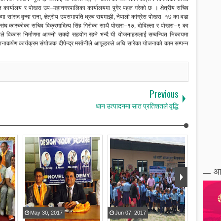
शासन कार्यालय र पोखरा उप–महानगरपालिका कार्यालयमा पुगेर पहल गरेको छ । क्षेत्रीय सचिव
रुमा सांसद वृन्दा राना, क्षेत्रीय उपसभापति ध्रुव रायमाझी, नेपाली कांग्रेस पोखरा–१७ का वडा
विसंघ कास्कीका सचिव विक्रमादित्य सिंह गिरीका साथै पोखरा–१७, दोविल्ला र पोखरा–९ का
ले विकास निर्माणमा आफ्नो सक्दो सहयोग रहने भन्दै यी योजनाहरुलाई सम्बन्धित निकायमा
यानाकर्षण कार्यक्रम संयोजक दीपेन्द्र मर्सानीले आफूहरुले अघि सारेका योजनाको काम सम्पन्न
Previous
धान उत्पादनमा सात प्रतिशतले वृद्धि
आ
May
30
,
2017
Jun
07
,
2017
Jul
29
,
2