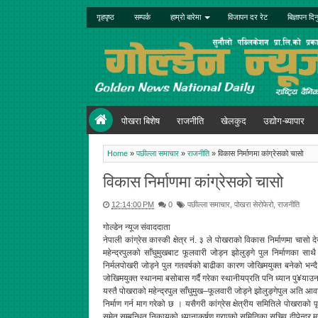
गृहपृष्ठ
सम्पर्क
हाम्रो बारेमा
विजापन दर रेट
बिज्ञापन दिन
पोखरा बिशेष
राजनीति
खेलकुद
उद्योग-ब्यापार
Home
»
पछील्ला समाचार
»
राजनीति
»
विकास निर्माणमा कांग्रेसको चासो
विकास निर्माणमा कांग्रेसको चासो
12:14:00 PM
0
पछील्ला समाचार
,
पोखरा सेरोफेरो
,
राजनीति
गोल्डेन न्यूज संवाददाता
नेपाली कांग्रेस कास्की क्षेत्र नं. ३ ले पोखराको विकास निर्माणमा चासो 
महेन्द्रपुलको साँघुमुखबाट फूलवारी जोड्न झोलुङ्गे पुल निर्माणका सा
निर्मलपोखरी जोड्ने पुल गतवर्षको बाढीका कारण जोखिमयुक्त बनेको भन्दै 
जोखिमयुक्त स्थानमा बसोबास गर्दै गरेका स्थानीयप्रति पनि ध्यान पु¥या
यस्तै पोखराको महेन्द्रपुल साँघुमुख–फूलवारी जोड्ने झोलुङ्गेपुल अति आव
निर्माण गर्न माग गरेको छ । यसैगरी कांग्रेस क्षेत्रीय समितिले पोखराको 
समेत सम्बन्धित निकायको ध्यानाकर्षण गराएको समितिका सचिव दीपेन्द्र मर