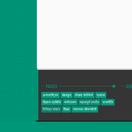
PAGES
GO
अन्तराष्ट्रिय
खेलकुद
पोखरा सेरोफेरो
प्रवास
बिज्ञान-प्रबिधि
मनोरञ्जन
महत्वपुर्ण तस्वीर
राजनीति
विचित्र संसार
शिक्षा
स्वास्थ्य-जीवनशैली
गोल्डेन न्यूज
© 2014. All Rights Reserved.