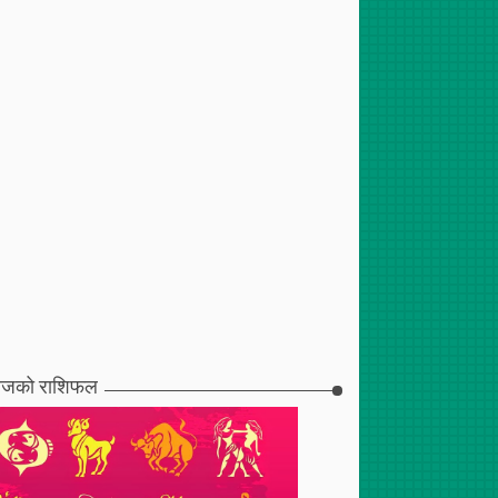
जको राशिफल
017
Jul
22
,
2017
Jul
08
,
2017