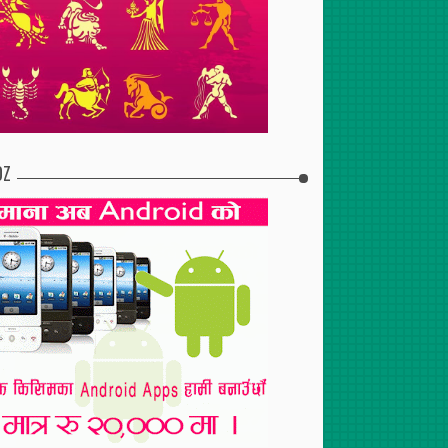
ाठेघर परीक्षणबाट १२५
पन्त समाज कास्कीको तेस्रो
बगालेटोल मिसाः पुचःको पाठेघर
्वित
साधारणसभा, पन्तहरुबीच एकतामा
तथा स्तन क्यान्सर सम्बन्धी
जोड
सचेतना, ९६ जनाको परीक्षण गर्दा
४ जनामा क्यान्सर
DZ