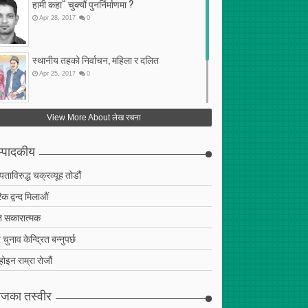
हामी कहा“ चुक्यौं पुनर्निर्माणमा ?
Apr
28
,
2017
0
स्थानीय तहको निर्वाचन, महिला र दलित
Apr
25
,
2017
0
फेरि अर्को गलत सहमति
View More About लेख रचना
Apr
25
,
2017
0
्पादकीय
ियताविरुद्ध चक्रव्यूह तोडौं
क द्वन्द मिलाऔं
 सकारात्मक
चुनाव केन्द्रित बन्नुपर्छ
 होइन राम्रा रोजौं
जका तस्वीर