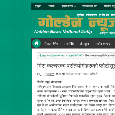
गृहपृष्ठ
सम्पर्क
हाम्रो बारेमा
विजापन दर रेट
बिज्ञापन दिन
पोखरा बिशेष
राजनीति
खेलकुद
उद्योग-ब्यापार
Home
»
पछील्ला समाचार
»
पोखरा सेरोफेरो
»
मिस कल्चरका प्रतियोगीहरुको 
मिस कल्चरका प्रतियोगीहरुको फोटोसु
1:27:00 PM
0
पछील्ला समाचार
,
पोखरा सेरोफेरो
गोल्डेन न्यूज संवाददाता
राष्ट्रिय धान दिवसको अवसरमा मिस कल्चर नेपाल २०१६ का प्रतियोगीह
भएको कायक्रममा १५ जना प्रतियोगीहरुको सहभागिता रहेको थियो । पुष्पा
राष्ट्रिय सौन्दर्यकर्मी युनियन नेपालकी महासचिव सुमन गुरुङ, जिल्ला अध्यक
गुरुङ, सेभेन हर्ट इन्टरटेनमेन्टका प्रमुख लक्ष्मण छन्त्याल लगायत पोख
प्रा.लि.को आयोजनामा भएको कार्यक्रममा दही चिउरा खाएर धान दिवस 
कार्यक्रम संयोजक दिनेश शर्माले जानकारी दिए। कार्यक्रममा मेरो साथी
साथी अनलाईनका अध्यक्ष सरन गुुरुङको संयोजकत्वमा सुरेश सुनार, टोपब