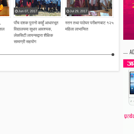
Jun
07
,
2017
Jul
29
,
2017
Jul
22
,
2
,
पाँच दशक पुरानो काहुँ आधारभूत
स्तन तथा पाठेघर परीक्षणबाट १२५
पन्त समाज क
लाल
विद्यालयमा सुधार आवश्यक,
महिला लाभान्वित
साधारणसभा,
लेकसिटी लायन्सद्वारा शैक्षिक
जोड
सामाग्री सहयोग
A