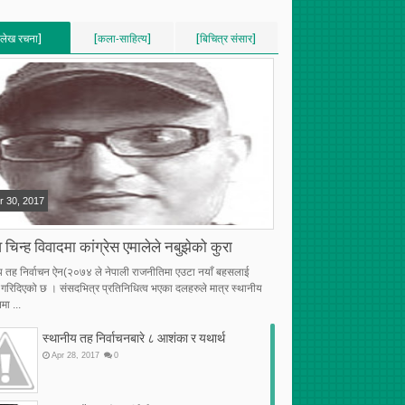
[लेख रचना]
[कला-साहित्य]
[बिचित्र संसार]
VERTICAL]
[VERTICAL]
[VERTICAL]
RECENT][5]
[RECENT][5]
[RECENT][5]
r
30
,
2017
 चिन्ह विवादमा कांग्रेस एमालेले नबुझेको कुरा
य तह निर्वाचन ऐन(२०७४ ले नेपाली राजनीतिमा एउटा नयाँ बहसलाई
्भ गरिदिएको छ । संसदभित्र प्रतिनिधित्व भएका दलहरुले मात्र स्थानीय
मा ...
स्थानीय तह निर्वाचनबारे ८ आशंका र यथार्थ
Apr
28
,
2017
0