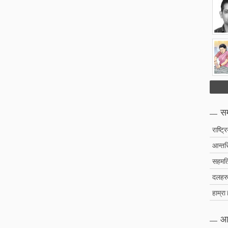
सम
राष्ट्र
आन्तरि
सहमति
दलहरु 
हाम्रा
आ