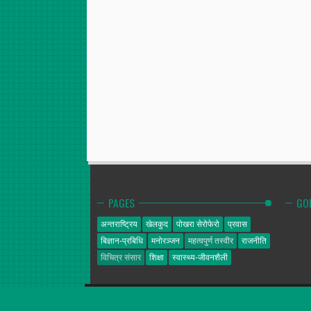
PAGES
GO
अन्तराष्ट्रिय
खेलकुद
पोखरा सेरोफेरो
प्रवास
बिज्ञान-प्रबिधि
मनोरञ्जन
महत्वपुर्ण तस्वीर
राजनीति
विचित्र संसार
शिक्षा
स्वास्थ्य-जीवनशैली
गोल्डेन न्यूज
© 2014. All Rights Reserved.