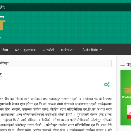
ुहोस्
शिक्षा
घटना-दुर्घटनाना
अन्तर्वार्ता
मनोरञ्जन
गोल्डेन बिशेष
पढ
फोटोसुट
ट
रु बीच दही चिउरा खाने कार्यक्रम तथा फोटोसुट सम्पन्न भएको छ । पोखरा १८ दोबिल्लामा
ञ्जली फेसन एण्ड इभेन्ट प्रा.लि.का अध्यक्ष शोभा गौतमको अध्यक्षतामा भएको कार्यक्रममा
्ष हिरा भण्डारी, उपाध्यक्ष संगीता पाण्डे, गोल्डेन स्टार मल्टिमिडिया प्रा.लि.का अध्यक्ष सरन
रा आसपासका अन्य सौन्दर्यकर्मीहरुको उपस्थिति रहेको थियो । पुष्पाञ्जली फेसन एण्ड इभेन्ट
मनाईएको थियो साथै दोबिल्ला वरिपरीको मनोरम दृश्यमा प्रतियोगीहरुको फोटोसुट गरिएको
 अनलाईनले फोटोसुुट गरको थियो । फोटोसुट गोल्डेन स्टार मल्टिमिडिया प्रा.लि. तथा मेरो
हादुर वि.क., ईश्वर श्रेष्ठ, आशिष सुनारले गरेका थिए । कार्यक्रमको फाईनल साउन १ गते