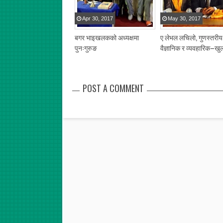
Apr
30
,
2017
May
30
,
2017
बगर भाइखलकको अध्यक्षमा
ए लेभल लचिलो, गुणस्तरीय
पुनःगुरुङ
वैज्ञानिक र व्यवहारिक–खु
POST A COMMENT