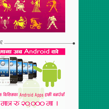
017
Jul
08
,
2017
Apr
30
,
2017
ास्कीको तेस्रो
बगालेटोल मिसाः पुचःको पाठेघर
पोखरा–४ मा एमालेको कार्यालय
 पन्तहरुबीच एकतामा
तथा स्तन क्यान्सर सम्बन्धी
सचेतना, ९६ जनाको परीक्षण गर्दा
४ जनामा क्यान्सर
DZ