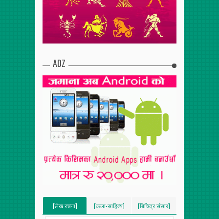
ADZ
[लेख रचना]
[कला-साहित्य]
[बिचित्र संसार]