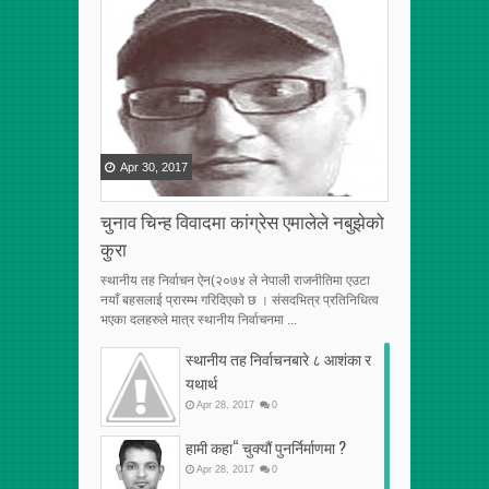
[VERTICAL]
[VERTICAL]
[VERTICAL]
[RECENT][5]
[RECENT][5]
[RECENT][5]
Apr
30
,
2017
चुनाव चिन्ह विवादमा कांग्रेस एमालेले नबुझेको
कुरा
स्थानीय तह निर्वाचन ऐन(२०७४ ले नेपाली राजनीतिमा एउटा
नयाँ बहसलाई प्रारम्भ गरिदिएको छ । संसदभित्र प्रतिनिधित्व
भएका दलहरुले मात्र स्थानीय निर्वाचनमा ...
स्थानीय तह निर्वाचनबारे ८ आशंका र
यथार्थ
Apr
28
,
2017
0
हामी कहा“ चुक्यौं पुनर्निर्माणमा ?
Apr
28
,
2017
0