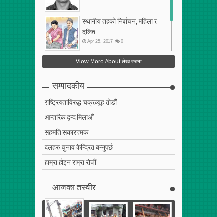
स्थानीय तहको निर्वाचन, महिला र
दलित
Apr
25
,
2017
0
फेरि अर्को गलत सहमति
View More About लेख रचना
Apr
25
,
2017
0
सम्पादकीय
राष्ट्रियताविरुद्ध चक्रव्यूह तोडौं
आन्तरिक द्वन्द मिलाऔं
सहमति सकारात्मक
दलहरु चुनाव केन्द्रित बन्नुपर्छ
हाम्रा होइन राम्रा रोजौं
आजका तस्वीर