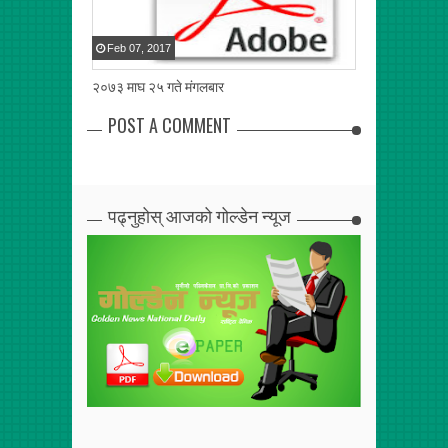
Feb
07
,
2017
Feb
06
,
2017
२०७३ माघ २५ गते मंगलबार
२०७३ माघ २४ गत
POST A COMMENT
पढ्नुहोस् आजको गोल्डेन न्यूज