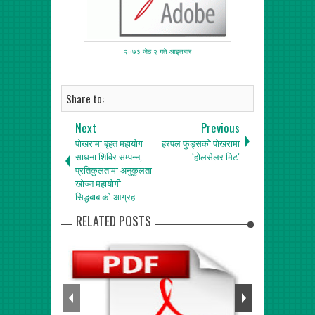
२०७३ जेठ २ गते आइतबार
Share to:
Next
Previous
पोखरामा बृहत महायोग
हरपल फुड्सको पोखरामा
साधना शिविर सम्पन्न,
‘होलसेलर मिट’
प्रतिकुलतामा अनुकुलता
खोज्न महायोगी
सिद्धबाबाको आग्रह
RELATED POSTS