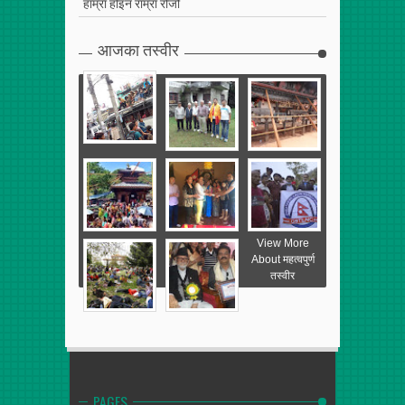
हाम्रा होइन राम्रा रोजौं
आजका तस्वीर
View More
About महत्वपुर्ण
तस्वीर
PAGES