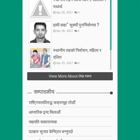
यथार्थ
Apr
28
,
2017
0
हामी कहा“ चुक्यौं पुनर्निर्माणमा ?
Apr
28
,
2017
0
स्थानीय तहको निर्वाचन, महिला र
दलित
Apr
25
,
2017
0
फेरि अर्को गलत सहमति
View More About लेख रचना
Apr
25
,
2017
0
सम्पादकीय
राष्ट्रियताविरुद्ध चक्रव्यूह तोडौं
आन्तरिक द्वन्द मिलाऔं
सहमति सकारात्मक
दलहरु चुनाव केन्द्रित बन्नुपर्छ