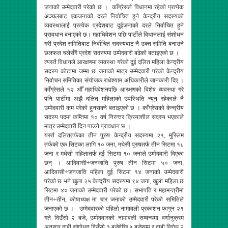
जनाको उम्मेदवारी परेको छ । काँग्रेसले विधानमा रहेको प्रत्येक
अञ्चलबाट एकजनाको दरले निर्वाचित हुने केन्द्रीय सदस्यको
व्यवस्थालाई प्रत्येक प्रदेशबाट दुईजनाको दरले निर्वाचित हुने
प्रावधान बनाएको छ। महाधिवेशन पछि पार्टीले विधानलाई संशोधन
गरी प्रदेश समितिबाट निर्वाचित सदस्यबाट नै उक्त समिति बनाउने
छलफल चलेसँगै प्रदेश सदस्यमा उम्मेदवारी बढेको बताइएको छ ।
त्यस्तै विधानले आरक्षणमा व्यवस्था गरेको दुई दलित महिला केन्द्रीय
सदस्य कोटामा जम्मा छ जनाको मात्र उम्मेदवारी परेको केन्द्रीय
निर्वाचन समितिका संयोजक राधेश्याम अधिकारीले जानकारी दिए ।
काँग्रेसले १२ औँ महाधिवेशनपछि आरक्षणको विशेष व्यवस्था गरे
पनि पार्टीमा अझै दलित महिलाको उपस्थिति न्यून रहेकाले नै
उम्मेदवारी कम परेको हुनसक्ने बताइएको छ । काँग्रेसको केन्द्रीय
सदस्य पदमा कम्तिमा १० वर्ष निरन्तर क्रियाशील सदस्य भएकाले
मात्र उम्मेदवारी दिन पाउने प्रावधान छ ।
यस्तै दलिततर्फका तीन पुरुष केन्द्रीय सदस्यमा २१, मुस्लिम
तर्फको एक सिटका लागि १० जना, मधेसी पुरुषतर्फ तीन सिटमा १८
जना र मधेसी महिलातर्फ दुई सिटमा १० जनाले उम्मेदवारी दिएका
छन् । आदिवासी÷जनजाति पुरुष तीन सिटमा ५० जना,
आदिवासी÷जनजाति महिला दुई सिटमा १४ जनाको उम्मेदवारी
परेको छ भने खुला २५ केन्द्रीय सदस्यमा ९४ जना, खुला महिला छ
सिटमा ४० जनाको उम्मेदवारी परेको छ। सभापति र महामन्त्रीमा
तीन÷तीन, कोषाध्यक्ष मा चार जनाको उम्मेदवारी परेको समितिले
जनाएको छ ।
उम्मेदवारको पहिलो नामावली प्रकाशन फागुन २१
गते दिउँसो २ बजे, उम्मेदवारको नामावली सम्बन्धमा वर्णानुक्रम
अनुसार दाबी संशोधन दिउँसो ३ बजेदेखि ५ बजेसम्म र दाबी विरोध २