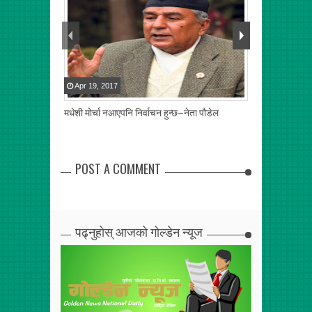
Apr
19
,
2017
Jun
23
,
2016
मधेशी मोर्चा नआएपनि निर्वाचन हुन्छ–नेता पौडेल
चीन र नेपालका यु
POST A COMMENT
पढ्नुहोस् आजको गोल्डेन न्यूज