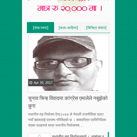
[लेख रचना]
[कला-साहित्य]
[बिचित्र संसार]
[VERTICAL]
[VERTICAL]
[VERTICAL]
[RECENT][5]
[RECENT][5]
[RECENT][5]
Apr
30
,
2017
चुनाव चिन्ह विवादमा कांग्रेस एमालेले नबुझेको
कुरा
स्थानीय तह निर्वाचन ऐन(२०७४ ले नेपाली राजनीतिमा एउटा
नयाँ बहसलाई प्रारम्भ गरिदिएको छ । संसदभित्र प्रतिनिधित्व
भएका दलहरुले मात्र स्थानीय निर्वाचनमा ...
स्थानीय तह निर्वाचनबारे ८ आशंका र