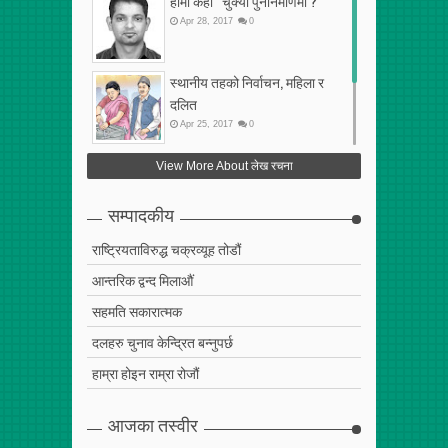
हामी कहा“ चुक्यौं पुनर्निर्माणमा ?
Apr
28
,
2017
0
स्थानीय तहको निर्वाचन, महिला र
दलित
Apr
25
,
2017
0
फेरि अर्को गलत सहमति
View More About लेख रचना
Apr
25
,
2017
0
सम्पादकीय
राष्ट्रियताविरुद्ध चक्रव्यूह तोडौं
आन्तरिक द्वन्द मिलाऔं
सहमति सकारात्मक
दलहरु चुनाव केन्द्रित बन्नुपर्छ
हाम्रा होइन राम्रा रोजौं
आजका तस्वीर