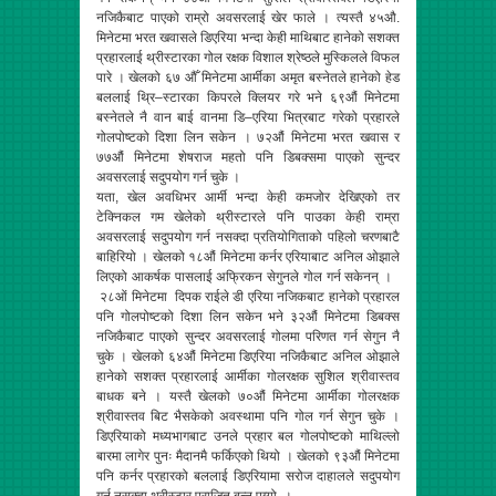
नजिकैबाट पाएको राम्रो अवसरलाई खेर फाले । त्यस्तै ४५औ.
मिनेटमा भरत खवासले डिएरिया भन्दा केही माथिबाट हानेको सशक्त
प्रहारलाई थ्रीस्टारका गोल रक्षक विशाल श्रेष्ठले मुस्किलले विफल
पारे । खेलको ६७ औँ मिनेटमा आर्मीका अमृत बस्नेतले हानेको हेड
बललाई थ्रि–स्टारका किपरले क्लियर गरे भने ६९औं मिनेटमा
बस्नेतले नै वान बाई वानमा डि–एरिया भित्रबाट गरेको प्रहारले
गोलपोष्टको दिशा लिन सकेन । ७२औं मिनेटमा भरत खवास र
७७औं मिनेटमा शेषराज महतो पनि डिबक्समा पाएको सुन्दर
अवसरलाई सदुपयोग गर्न चुके ।
यता, खेल अवधिभर आर्मी भन्दा केही कमजोर देखिएको तर
टेक्निकल गम खेलेको थ्रीस्टारले पनि पाउका केही राम्रा
अवसरलाई सदुपयोग गर्न नसक्दा प्रतियोगिताको पहिलो चरणबाटै
बाहिरियो । खेलको १८औं मिनेटमा कर्नर एरियाबाट अनिल ओझाले
लिएको आकर्षक पासलाई अफ्रिकन सेगुनले गोल गर्न सकेनन् ।
२८ओं मिनेटमा दिपक राईले डी एरिया नजिकबाट हानेको प्रहारल
पनि गोलपोष्टको दिशा लिन सकेन भने ३२औं मिनेटमा डिबक्स
नजिकैबाट पाएको सुन्दर अवसरलाई गोलमा परिणत गर्न सेगुन नै
चुके । खेलको ६४औं मिनेटमा डिएरिया नजिकैबाट अनिल ओझाले
हानेको सशक्त प्रहारलाई आर्मीका गोलरक्षक सुशिल श्रीवास्तव
बाधक बने । यस्तै खेलको ७०औं मिनेटमा आर्मीका गोलरक्षक
श्रीवास्तव बिट भैसकेको अवस्थामा पनि गोल गर्न सेगुन चुके ।
डिएरियाको मध्यभागबाट उनले प्रहार बल गोलपोष्टको माथिल्लो
बारमा लागेर पुनः मैदानमै फर्किएको थियो । खेलको ९३औं मिनेटमा
पनि कर्नर प्रहारको बललाई डिएरियामा सरोज दाहालले सदुपयोग