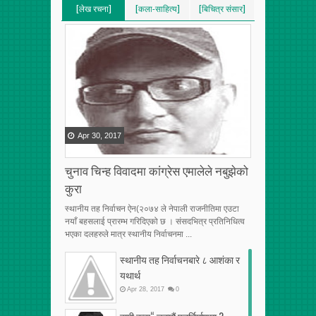
[लेख रचना]
[कला-साहित्य]
[बिचित्र संसार]
[VERTICAL]
[VERTICAL]
[VERTICAL]
[RECENT][5]
[RECENT][5]
[RECENT][5]
Apr
30
,
2017
चुनाव चिन्ह विवादमा कांग्रेस एमालेले नबुझेको
कुरा
स्थानीय तह निर्वाचन ऐन(२०७४ ले नेपाली राजनीतिमा एउटा
नयाँ बहसलाई प्रारम्भ गरिदिएको छ । संसदभित्र प्रतिनिधित्व
भएका दलहरुले मात्र स्थानीय निर्वाचनमा ...
स्थानीय तह निर्वाचनबारे ८ आशंका र
यथार्थ
Apr
28
,
2017
0