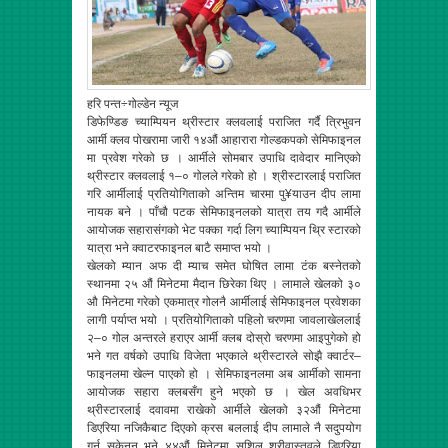
हरि पन्त÷गोल्डेन न्यूज
डिफेण्डिङ च्याम्पियन थ्रीस्टार क्लवलाई पराजित गर्दै त्रिभुवन
आर्मी क्लव पोखरामा जारी १४औं आहारारा गोल्डकपको सेमिफाइनल
मा प्रवेश गरेको छ । आर्मीले सोमबार उपाधि दावेदार मानिएको
थ्रीस्टार क्लवलाई १–० गोलले गरेको हो । श्रीस्टारलाई पराजित
गरि आर्मीलाई प्रतियोगिताको अन्तिम चारमा पु¥याउन दीप लामा
नायक बने । पाँचौ पटक सेमिफाइनलको यात्रा तय गदै आर्मीले
आयोजक सहारासंगको भेट पक्का गर्दा लिग च्याम्पियन थ्रि स्टारको
यात्रा भने क्वाटरफाइनल बाटै समाप्त भयो ।
खेलको म्यान अफ दी म्याच समेत घोषित लामा टंक बस्नेतको
स्थानमा २५ औं मिनेटमा मैदान छिरेका थिए । लामाले खेलको ३०
औ मिनेटमा गरेको एकमात्र गोलनै आर्मीलाई सेमिफाइनल प्रवेशका
लागी पर्याप्त भयो । प्रतियोगिताको पहिलो चरणमा जावलाखेललाई
२–० गोल अन्तरले हराएर आर्मी क्लब दोस्रो चरणमा आइपुगेको हो
भने गत वर्षको उपाधि विजेता भएकाले थ्रीस्टारले सोझै क्वार्टर–
फाइनलमा खेल्न पाएको हो । सेमिफाइनलमा अब आर्मीको सामना
आयोजक सहारा क्लबसँग हुने भएको छ । खेल अवधिभर
थ्रीस्टारलाई दवावमा राखेको आर्मीले खेलको ३२औं मिनेटमा
डिएरिया नजिकैबाट दिएको क्रस बललाई दीप लामाले नै सदुपयोग
गर्न सकेनन् भने ४४औं मिनेटमा सुशिल श्रीवास्तवले डिएरिया