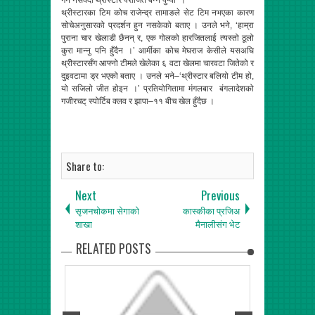
गर्न नसक्दा थ्रीस्टार पराजित बन्न पुग्यो ।
थ्रीस्टारका टिम कोच राजेन्द्र तामाङले सेट टिम नभएका कारण
सोचेअनुसारको प्रदर्शन हुन नसकेको बताए । उनले भने, ‘हाम्रा
पुराना चार खेलाडी छैनन् र, एक गोलको हारजितलाई त्यस्तो ठूलो
कुरा मान्नु पनि हुँदैन ।’ आर्मीका कोच मेघराज केसीले यसअघि
थ्रीस्टारसँग आफ्नो टीमले खेलेका ६ वटा खेलमा चारवटा जितेको र
दुइवटामा ड्र भएको बताए । उनले भने–‘थ्रीस्टार बलियो टीम हो,
यो सजिलो जीत होइन ।’ प्रतियोगितामा मंगलबार बंगलादेशको
गजीरचट् स्पोर्टिब क्लव र झापा–११ बीच खेल हुँदैछ ।
Share to:
Next
Previous
सृजनचोकमा सेगाको
कास्कीका प्रजिअ
शाखा
मैनालीसंग भेट
RELATED POSTS