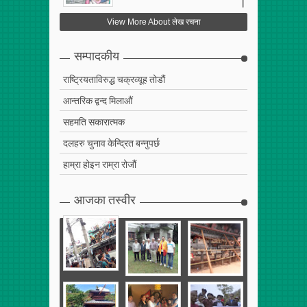
फेरि अर्को गलत सहमति
View More About लेख रचना
Apr
25
,
2017
0
सम्पादकीय
राष्ट्रियताविरुद्ध चक्रव्यूह तोडौं
आन्तरिक द्वन्द मिलाऔं
सहमति सकारात्मक
दलहरु चुनाव केन्द्रित बन्नुपर्छ
हाम्रा होइन राम्रा रोजौं
आजका तस्वीर