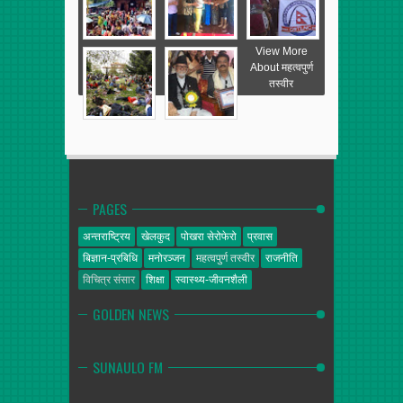
View More
About महत्वपुर्ण
तस्वीर
PAGES
अन्तराष्ट्रिय
खेलकुद
पोखरा सेरोफेरो
प्रवास
बिज्ञान-प्रबिधि
मनोरञ्जन
महत्वपुर्ण तस्वीर
राजनीति
विचित्र संसार
शिक्षा
स्वास्थ्य-जीवनशैली
GOLDEN NEWS
SUNAULO FM