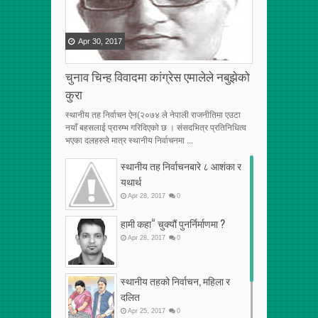
Apr
30
,
2017
चुनाव चिन्ह विवादमा कांग्रेस एमालेले नबुझेको
कुरा
स्थानीय तह निर्वाचन ऐन(२०७४ ले नेपाली राजनीतिमा एउटा
नयाँ बहसलाई प्रारम्भ गरिदिएको छ । संसदभित्र प्रतिनिधित्व
भएका दलहरुले मात्र स्थानीय निर्वाचनमा ...
स्थानीय तह निर्वाचनबारे ८ आशंका र
यथार्थ
Apr
28
,
2017
0
हामी कहा“ चुक्यौं पुनर्निर्माणमा ?
Apr
28
,
2017
0
स्थानीय तहको निर्वाचन, महिला र
दलित
Apr
25
,
2017
0