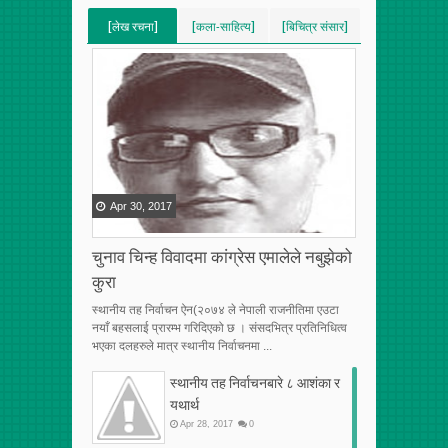
[लेख रचना]
[कला-साहित्य]
[बिचित्र संसार]
[VERTICAL]
[VERTICAL]
[VERTICAL]
[RECENT][5]
[RECENT][5]
[RECENT][5]
Apr
30
,
2017
चुनाव चिन्ह विवादमा कांग्रेस एमालेले नबुझेको
कुरा
स्थानीय तह निर्वाचन ऐन(२०७४ ले नेपाली राजनीतिमा एउटा
नयाँ बहसलाई प्रारम्भ गरिदिएको छ । संसदभित्र प्रतिनिधित्व
भएका दलहरुले मात्र स्थानीय निर्वाचनमा ...
स्थानीय तह निर्वाचनबारे ८ आशंका र
यथार्थ
Apr
28
,
2017
0