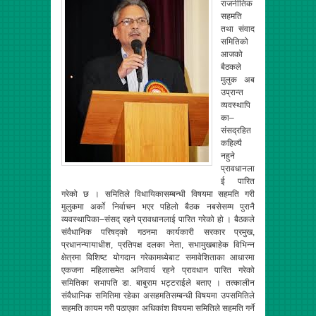
राजनीतिक
सहमति
तथा संवाद
समितिको
आजको
बैठकले
मुलुक अब
उप्रान्त
व्यवस्थापि
का–
संसद्रहित
कहिल्यै
नहुने
प्रावधानला
ई पारित
गरेको छ । समितिले विधायिकासम्बन्धी विषयमा सहमति गरी
मुलुकमा अर्काे निर्वाचन भएर पहिलो बैठक नबसेसम्म पुरानै
व्यवस्थापिका–संसद् रहने प्रावधानलाई पारित गरेको हो । बैठकले
संवैधानिक परिषद्को गठनमा कार्यकारी सरकार प्रमुख,
प्रधानन्यायाधीश, प्रतिपक्ष दलका नेता, सभामुखबाहेक विभिन्न
क्षेत्रमा विशिष्ट योगदान गरेकामध्येबाट समावेशिताका आधारमा
एकजना महिलासमेत अनिवार्य रहने प्रावधान पारित गरेको
समितिका सभापति डा. बाबुराम भट्टराईले बताए । तत्कालीन
संवैधानिक समितिमा रहेका असहमतिसम्बन्धी विषयमा उपसमितिले
सहमति कायम गरी पठाएका अधिकांश विषयमा समितिले सहमति गर्ने