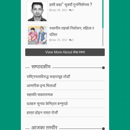
हामी कहा“ चुक्यौं पुनर्निर्माणमा ?
Apr
28
,
2017
0
स्थानीय तहको निर्वाचन, महिला र
दलित
Apr
25
,
2017
0
फेरि अर्को गलत सहमति
View More About लेख रचना
Apr
25
,
2017
0
सम्पादकीय
राष्ट्रियताविरुद्ध चक्रव्यूह तोडौं
आन्तरिक द्वन्द मिलाऔं
सहमति सकारात्मक
दलहरु चुनाव केन्द्रित बन्नुपर्छ
हाम्रा होइन राम्रा रोजौं
आजका तस्वीर