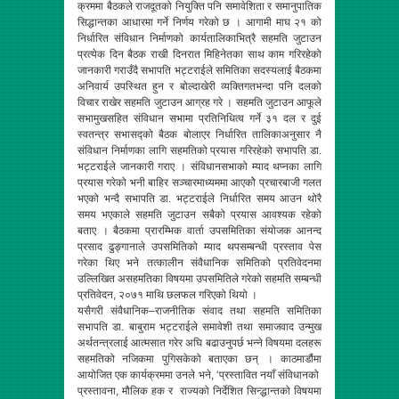
क्रममा बैठकले राजदूतको नियुक्ति पनि समावेशिता र समानुपातिक
सिद्धान्तका आधारमा गर्ने निर्णय गरेको छ । आगामी माघ २१ को
निर्धारित संविधान निर्माणको कार्यतालिकाभित्रै सहमति जुटाउन
प्रत्येक दिन बैठक राखी दिनरात मिहिनेतका साथ काम गरिरहेको
जानकारी गराउँदै सभापति भट्टराईले समितिका सदस्यलाई बैठकमा
अनिवार्य उपस्थित हुन र बोल्दाखेरी व्यक्तिगतभन्दा पनि दलको
विचार राखेर सहमति जुटाउन आग्रह गरे । सहमति जुटाउन आफूले
सभामुखसहित संविधान सभामा प्रतिनिधित्व गर्ने ३१ दल र दुई
स्वतन्त्र सभासद्को बैठक बोलाएर निर्धारित तालिकाअनुसार नै
संविधान निर्माणका लागि सहमतिको प्रयास गरिरहेको सभापति डा.
भट्टराईले जानकारी गराए । संविधानसभाको म्याद थप्नका लागि
प्रयास गरेको भनी बाहिर सञ्चारमाध्यममा आएकोे प्रचारबाजी गलत
भएको भन्दै सभापति डा. भट्टराईले निर्धारित समय आउन थोरै
समय भएकाले सहमति जुटाउन सबैको प्रयास आवश्यक रहेको
बताए । बैठकमा प्रारम्भिक वार्ता उपसमितिका संयोजक आनन्द
प्रसाद ढुङ्गानाले उपसमितिको म्याद थपसम्बन्धी प्रस्ताव पेस
गरेका थिए भने तत्कालीन संवैधानिक समितिको प्रतिवेदनमा
उल्लिखित असहमतिका विषयमा उपसमितिले गरेको सहमति सम्बन्धी
प्रतिवेदन, २०७१ माथि छलफल गरिएको थियो ।
यसैगरी संवैधानिक–राजनीतिक संवाद तथा सहमति समितिका
सभापति डा. बाबुराम भट्टराईले समावेशी तथा समाजवाद उन्मुख
अर्थतन्त्रलाई आत्मसात गरेर अघि बढाउनुपर्छ भन्ने विषयमा दलहरू
सहमतिको नजिकमा पुगिसकेको बताएका छन् । काठमाडौंमा
आयोजित एक कार्यक्रममा उनले भने, ‘प्रस्तावित नयाँ संविधानको
प्रस्तावना, मौलिक हक र राज्यको निर्देशित सिन्द्धान्तको विषयमा