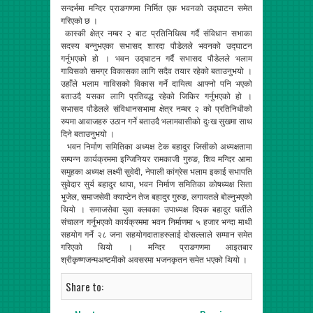
सन्दर्भमा मन्दिर प्राङगणमा निर्मित एक भवनको उद्घाटन समेत
गरिएको छ ।
कास्की क्षेत्र नम्बर २ बाट प्रतिनिधित्व गर्दै संविधान सभाका
सदस्य बन्नुभएका सभासद शारदा पौडेलले भवनको उद्घाटन
गर्नुभएको हो । भवन उद्घाटन गर्दै सभासद पौडेलले भलाम
गाविसको समग्र विकासका लागि सदैव तयार रहेको बताउनुभयो ।
उहाँले भलाम गाविसको विकास गर्ने दायित्व आफ्नो पनि भएको
बताउदै यसका लागि प्रतिवद्ध रहेको जिकिर गर्नुभएको हो ।
सभासद पौडेलले संविधानसभामा क्षेत्र नम्बर २ को प्रतिनिधीको
रुपमा आवाजहरु उठान गर्ने बताउदै भलामवासीको दुःख सुखमा साथ
दिने बताउनुभयो ।
भवन निर्माण समितिका अध्यक्ष टेक बहादुर जिसीको अध्यक्षतामा
सम्पन्न कार्यक्रममा इन्जिनियर रामकाजी गुरुङ, शिव मन्दिर आमा
समुहका अध्यक्ष लक्ष्मी सुवेदी, नेपाली कांग्रेस भलाम इकाई सभापति
सुवेदार सुर्य बहादुर थापा, भवन निर्माण समितिका कोषध्यक्ष सिता
भुजेल, समाजसेवी क्याप्टेन तेज बहादुर गुरुङ, लगायतले बोल्नुभएको
थियो । समाजसेवा युवा क्लवका उपाध्यक्ष दिपक बहादुर घर्तीले
संचालन गर्नुभएको कार्यक्रममा भवन निर्माणमा ५ हजार भन्दा माथी
सहयोग गर्ने २८ जना सहयोगदाताहरुलाई दोसल्लाले सम्मान समेत
गरिएको थियो । मन्दिर प्राङगणमा आइतबार
श्रीकृष्णजन्मअष्टमीको अवसरमा भजनकृतन समेत भएको थियो ।
Share to: