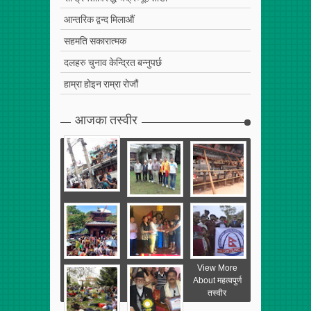
आन्तरिक द्वन्द मिलाऔं
सहमति सकारात्मक
दलहरु चुनाव केन्द्रित बन्नुपर्छ
हाम्रा होइन राम्रा रोजौं
आजका तस्वीर
View More
About महत्वपुर्ण
तस्वीर