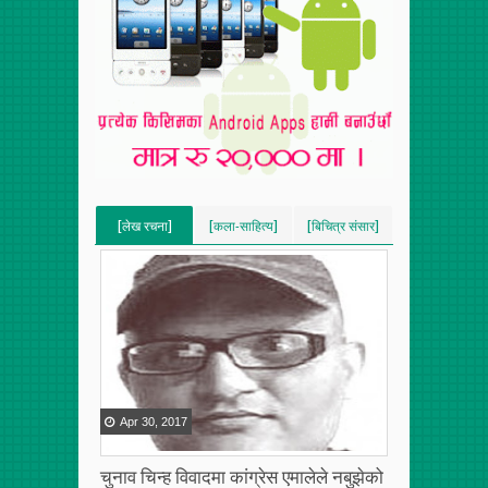
[लेख रचना]
[कला-साहित्य]
[बिचित्र संसार]
[VERTICAL]
[VERTICAL]
[VERTICAL]
[RECENT][5]
[RECENT][5]
[RECENT][5]
Apr
30
,
2017
चुनाव चिन्ह विवादमा कांग्रेस एमालेले नबुझेको