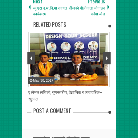
Next
Previous
न्यू एरा उ.मा.वि.मा स्वागत
तीजको मौलीकता जोगाउन
कार्यक्रम
पर्नेमा जोड
RELATED POSTS
May
30
,
2017
Apr
30
,
2017
लयमा सुधार
ए लेभल लचिलो, गुणस्तरीय, वैज्ञानिक र व्यवहारिक–
बगर भाइखलकको अ
क सामाग्री सहयोग
खुलाल
POST A COMMENT