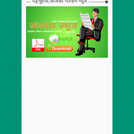
पढ्नुहोस् आजको गोल्डेन न्यूज