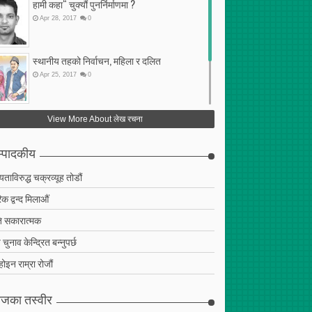
हामी कहा“ चुक्यौं पुनर्निर्माणमा ?
Apr
28
,
2017
0
स्थानीय तहको निर्वाचन, महिला र दलित
Apr
25
,
2017
0
फेरि अर्को गलत सहमति
View More About लेख रचना
Apr
25
,
2017
0
्पादकीय
ियताविरुद्ध चक्रव्यूह तोडौं
क द्वन्द मिलाऔं
 सकारात्मक
चुनाव केन्द्रित बन्नुपर्छ
 होइन राम्रा रोजौं
जका तस्वीर