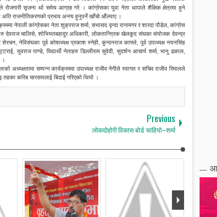
 रोजगारी सृजना र्था समेच आग्रह गरे । कांग्रेसका युवा नेता थापाले शैक्षिक क्षेत्रमा हुने
ो अति राजनीतिकरणको प्रभाव अन्त्य हुनुपर्ने खाँचो औंल्याए ।
क्रममा नेपाली कांग्रेसका नेता शुक्रराज शर्मा, सभासद वृन्दा रानामगर र शारदा पौडेल, कांग्रेस
हरु देवराज चालिसे, शोभियतबहादुर अधिकारी, लोकतान्त्रिक खेलकूद संघका संयोजक देवन्द्र
 शेरचन, नेविसंघका पूर्व कोषाध्यक्ष प्रकाश स्नेही, कुन्दनराज काफ्ले, पूर्व उपाध्यक्ष नयनसिंह
टराई, युवराज पाण्डे, विद्यार्थी नेताहरु डिल्लीराम सुवेदी, सुदर्शन आचार्य शर्मा, भानु ढकाल,
ए ।
ाको अध्यक्षतामा सम्पन्न कार्यक्रममा उपाध्यक्ष राजीव नेगीले स्वागत र सचिव राजीव रिमालले
 आइ तहका करिब चारसयलाई बिदाई गरिएको थियो ।
Previous
लोकदोहोरी विकास बोर्ड चाहियो–शर्मा
आ