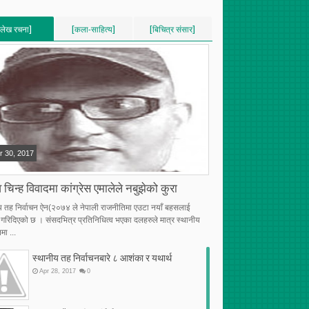
[लेख रचना]
[कला-साहित्य]
[बिचित्र संसार]
VERTICAL]
[VERTICAL]
[VERTICAL]
RECENT][5]
[RECENT][5]
[RECENT][5]
r
30
,
2017
 चिन्ह विवादमा कांग्रेस एमालेले नबुझेको कुरा
य तह निर्वाचन ऐन(२०७४ ले नेपाली राजनीतिमा एउटा नयाँ बहसलाई
्भ गरिदिएको छ । संसदभित्र प्रतिनिधित्व भएका दलहरुले मात्र स्थानीय
मा ...
स्थानीय तह निर्वाचनबारे ८ आशंका र यथार्थ
Apr
28
,
2017
0