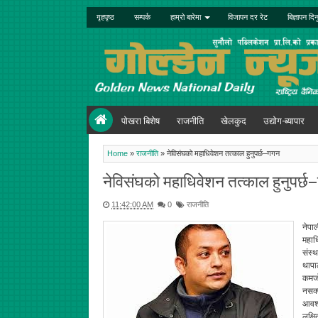
गृहपृष्ठ
सम्पर्क
हाम्रो बारेमा
विजापन दर रेट
बिज्ञापन दिन
पोखरा बिशेष
राजनीति
खेलकुद
उद्योग-ब्यापार
Home
»
राजनीति
»
नेविसंघको महाधिवेशन तत्काल हुनुपर्छ–गगन
नेविसंघको महाधिवेशन तत्काल हुनुपर्
11:42:00 AM
0
राजनीति
नेपा
महाध
संस्
थापा
कमजो
नसक्
आवश्
लक्ष