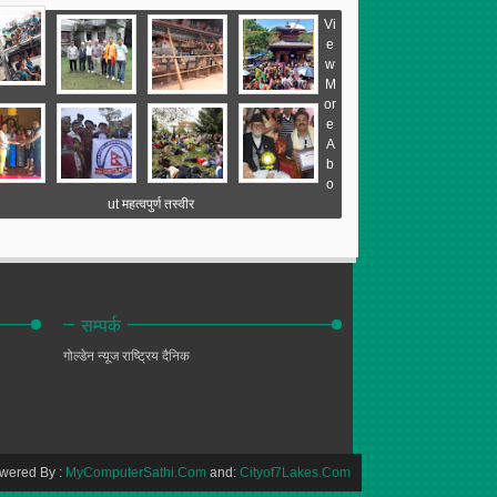
Vi
e
w
M
or
e
A
b
o
ut महत्वपुर्ण तस्वीर
सम्पर्क
गोल्डेन न्यूज
राष्ट्रिय दैनिक
wered By :
MyComputerSathi.Com
and:
Cityof7Lakes.Com