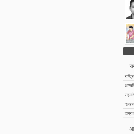
सम
राष्ट्र
आन्तरि
सहमति
दलहरु 
हाम्रा
आ