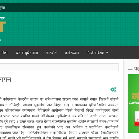
ुहोस्
शिक्षा
घटना-दुर्घटनाना
अन्तर्वार्ता
मनोरञ्जन
गोल्डेन बिशेष
पढ
छ–गगन
ली कांग्रेसका केन्द्रीय सदस्य एवं संविधानसभा सदस्य गगन थापाले नेपाल विद्यार्थी संघको
िवेशन तोकिएकै समयमा हुनुपर्नेमा जोड दिएका छन् । पोखराको इन्जिनियङ्गि अध्ययन
थान पश्चिमाञ्चल क्याम्पसमा नेविसंघले आयोजना गरेको विद्यार्थी विदाई कार्यक्रममा बोल्दै
ले पटक–पटक स्थगित भएको नेविसंघको महाधिवेशन अब पनि गर्न नसके संगठन अत्यन्त
र हुने बताए । उनले पटक–पटक देशमा राजनीतिक क्रान्ति भएपनि त्यसलाई व्यवस्थापन गर्न
दा उपलव्धिहरु संस्थागत हुन नसकेको भन्दै अब आर्थिक र प्राविधिक क्रान्तिको
यकतामा जोड दिए । इन्जिनियरिङ्ग र प्राविधिक विषयमा अध्ययन गरेका विद्यार्थीहरुलाई
ित गर्दै उनले भने प्रविधिकहरुले नै देश विकास गर्न सक्ने भएकाले सरकारको मुख नताकि