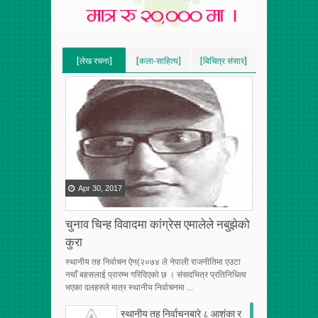
[लेख रचना]
[कला-साहित्य]
[बिचित्र संसार]
[VERTICAL]
[VERTICAL]
[VERTICAL]
[RECENT][5]
[RECENT][5]
[RECENT][5]
Apr
30
,
2017
चुनाव चिन्ह विवादमा कांग्रेस एमालेले नबुझेको
कुरा
स्थानीय तह निर्वाचन ऐन(२०७४ ले नेपाली राजनीतिमा एउटा
नयाँ बहसलाई प्रारम्भ गरिदिएको छ । संसदभित्र प्रतिनिधित्व
भएका दलहरुले मात्र स्थानीय निर्वाचनमा ...
स्थानीय तह निर्वाचनबारे ८ आशंका र