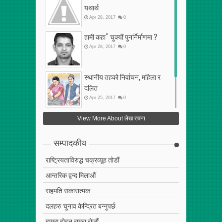
यथार्थ
Apr
28
,
2017
0
हामी कहा“ चुक्यौं पुनर्निर्माणमा ?
Apr
28
,
2017
0
स्थानीय तहको निर्वाचन, महिला र
दलित
Apr
25
,
2017
0
फेरि अर्को गलत सहमति
View More About लेख रचना
Apr
25
,
2017
0
सम्पादकीय
राष्ट्रियताविरुद्ध चक्रव्यूह तोडौं
आन्तरिक द्वन्द मिलाऔं
सहमति सकारात्मक
दलहरु चुनाव केन्द्रित बन्नुपर्छ
हाम्रा होइन राम्रा रोजौं