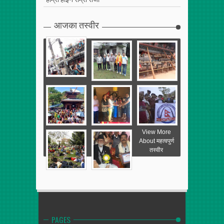
आजका तस्वीर
View More
About महत्वपुर्ण
तस्वीर
PAGES