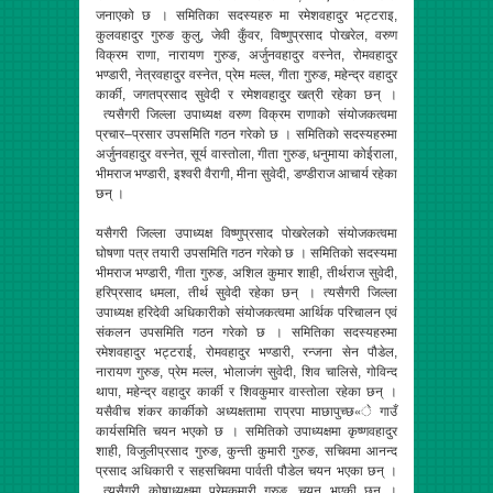
जनाएको छ । समितिका सदस्यहरु मा रमेशवहादुर भट्टराइ,
कुलवहादुर गुरुङ कुलु, जेवी कुँवर, विष्णुप्रसाद पोखरेल, वरुण
विक्रम राणा, नारायण गुरुङ, अर्जुनवहादुर वस्नेत, रोमवहादुर
भण्डारी, नेत्रवहादुर वस्नेत, प्रेम मल्ल, गीता गुरुङ, महेन्द्र वहादुर
कार्की, जगतप्रसाद सुवेदी र रमेशवहादुर खत्री रहेका छन् ।
त्यसैगरी जिल्ला उपाध्यक्ष वरुण विक्रम राणाको संयोजकत्वमा
प्रचार–प्रसार उपसमिति गठन गरेको छ । समितिको सदस्यहरुमा
अर्जुनवहादुर वस्नेत, सूर्य वास्तोला, गीता गुरुङ, धनुमाया कोईराला,
भीमराज भण्डारी, इश्वरी वैरागी, मीना सुवेदी, डण्डीराज आचार्य रहेका
छन् ।
यसैगरी जिल्ला उपाध्यक्ष विष्णुप्रसाद पोखरेलको संयोजकत्वमा
घोषणा पत्र तयारी उपसमिति गठन गरेको छ । समितिको सदस्यमा
भीमराज भण्डारी, गीता गुरुङ, अशिल कुमार शाही, तीर्थराज सुवेदी,
हरिप्रसाद धमला, तीर्थ सुवेदी रहेका छन् । त्यसैगरी जिल्ला
उपाध्यक्ष हरिदेवी अधिकारीको संयोजकत्वमा आर्थिक परिचालन एवं
संकलन उपसमिति गठन गरेको छ । समितिका सदस्यहरुमा
रमेशवहादुर भट्टराई, रोमवहादुर भण्डारी, रन्जना सेन पौडेल,
नारायण गुरुङ, प्रेम मल्ल, भोलाजंग सुवेदी, शिव चालिसे, गोविन्द
थापा, महेन्द्र वहादुर कार्की र शिवकुमार वास्तोला रहेका छन् ।
यसैवीच शंकर कार्कीको अध्यक्षतामा राप्रपा माछापुच्छ«े गाउँ
कार्यसमिति चयन भएको छ । समितिको उपाध्यक्षमा कृष्णवहादुर
शाही, विजुलीप्रसाद गुरुङ, कुन्ती कुमारी गुरुङ, सचिवमा आनन्द
प्रसाद अधिकारी र सहसचिवमा पार्वती पौडेल चयन भएका छन् ।
त्यसैगरी कोषाध्यक्षमा प्रेमकुमारी गुरुङ, चयन भएकी छन् ।