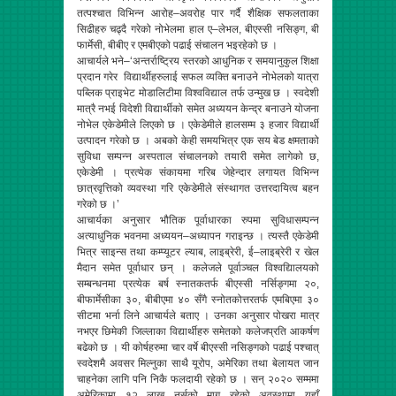
तत्पश्चात विभिन्न आरोह–अवरोह पार गर्दै शैक्षिक सफलताका
सिढीहरु चढ्दै गरेको नोभेलमा हाल ए–लेभल, बीएस्सी नसिङ्ग, बी
फार्मेसी, बीबीए र एमबीएको पढाई संचालन भइरहेको छ ।
आचार्यले भने–‘अन्तर्राष्ट्रिय स्तरको आधुनिक र समयानुकुल शिक्षा
प्रदान गरेर विद्यार्थीहरुलाई सफल व्यक्ति बनाउने नोभेलको यात्रा
पब्लिक प्राइभेट मोडालिटीमा विश्वविद्याल तर्फ उन्मुख छ । स्वदेशी
मात्रै नभई विदेशी विद्यार्थीको समेत अध्ययन केन्द्र बनाउने योजना
नोभेल एकेडेमीले लिएको छ । एकेडेमीले हालसम्म ३ हजार विद्यार्थी
उत्पादन गरेको छ । अबको केही समयभित्र एक सय बेड क्षमताको
सुविधा सम्पन्न अस्पताल संचालनको तयारी समेत लागेको छ,
एकेडेमी । प्रत्येक संकायमा गरिब जेहेन्दार लगायत विभिन्न
छात्रवृत्तिको व्यवस्था गरि एकेडेमीले संस्थागत उत्तरदायित्व बहन
गरेको छ ।’
आचार्यका अनुसार भौतिक पूर्वाधारका रुपमा सुविधासम्पन्न
अत्याधुनिक भवनमा अध्ययन–अध्यापन गराइन्छ । त्यस्तै एकेडेमी
भित्र साइन्स तथा कम्प्यूटर ल्याब, लाइब्रेरी, ई–लाइब्रेरी र खेल
मैदान समेत पूर्वाधार छन् । कलेजले पूर्वाञ्चल विश्वद्यिालयको
सम्बन्धनमा प्रत्येक बर्ष स्नातकतर्फ बीएस्सी नर्सिङ्गमा २०,
बीफार्मेसीका ३०, बीबीएमा ४० सँगै स्नोतकोत्तरतर्फ एमबिएमा ३०
सीटमा भर्ना लिने आचार्यले बताए । उनका अनुसार पोखरा मात्र
नभएर छिमेकी जिल्लाका विद्यार्थीहरु समेतको कलेजप्रति आकर्षण
बढेको छ । यी कोर्षहरुमा चार वर्षे बीएस्सी नसिङ्गको पढाई पश्चात्
स्वदेशमै अवसर मिल्नुका साथै यूरोप, अमेरिका तथा बेलायत जान
चाहनेका लागि पनि निकै फलदायी रहेको छ । सन् २०२० सम्ममा
अमेरिकामा १२ लाख नर्सको माग रहेको अवस्थामा यहाँ