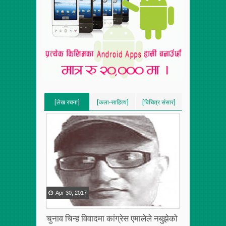
[लेख रचना]
[कला-साहित्य]
[बिचित्र संसार]
[VERTICAL]
[VERTICAL]
[VERTICAL]
[RECENT][5]
[RECENT][5]
[RECENT][5]
Apr
30
,
2017
चुनाव चिन्ह विवादमा कांग्रेस एमालेले नबुझेको