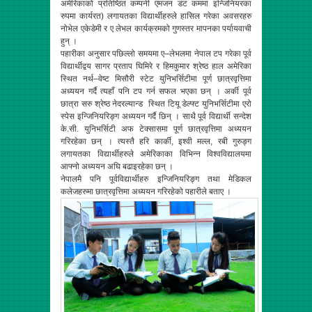
अमेरिकाको प्रतिष्ठित कम्पनी एमजन डट कममा इन्जिनियरका
रुपमा कार्यरत) लगायतका विद्यार्थीहरुले हासिल गरेका अवसरहरु
नोभेल एकेडेमी र ए लेभल कार्यक्रमको गुणस्तर मापनका पर्यायवाची
हुन् ।
पहारीका अनुसार पछिल्लो समयमा ए–लेभलमा नेपाल टप गरेका पूर्व
विद्यार्थीद्वय सागर प्रताप घिमिरे र हिमकुमार श्रेष्ठ हाल अमेरिका
स्थित नर्थ–वेष्ट मिसौरी स्टेट युनिभर्सिटीमा पूर्ण छात्रवृत्तिमा
अध्ययन गर्दै त्यहाँ पनि टप गर्न सफल भएका छन् । अर्की पूर्व
छात्रा सरु श्रेष्ठ नेदरल्यान्ड स्थित टियू डेल्फ्ट युनिभर्सिटीमा एरो
स्पेस इन्जिनियरिङ्ग अध्ययन गर्दै छिन् । साथै पूर्व विद्यार्थी सन्देश
के.सी. युनिभर्सिटी अफ टेक्सासमा पूर्ण छात्रवृत्तिमा अध्ययन
गरिरहेका छन् । त्यस्तै हरि कार्की, इश्वी मल्ल, रबी गुरुङ्ग
लगायतका विद्यार्थीहरुले अमेरिकाका विभिन्न विश्वविद्यालयमा
आफ्नो अध्ययन अघि बढाइरहेका छन् ।
नेपालमै पनि पूर्वविद्यार्थीहरु इन्जिनियरिङ्ग तथा मेडिकल
कलेजहरुमा छात्रवृत्तिमा अध्ययन गरिरहेको पहारीले बताए ।