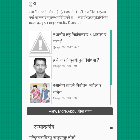
कुरा
स्थानीय तह निर्वाचन ऐन(२०७४ ले नेपाली राजनीतिमा एउटा
नयाँ बहसलाई प्रारम्भ गरिदिएको छ । संसदभित्र प्रतिनिधित्व
भएका दलहरुले मात्र स्थानीय निर्वाचनमा ...
स्थानीय तह निर्वाचनबारे ८ आशंका र
यथार्थ
Apr
28
,
2017
0
हामी कहा“ चुक्यौं पुनर्निर्माणमा ?
Apr
28
,
2017
0
स्थानीय तहको निर्वाचन, महिला र
दलित
Apr
25
,
2017
0
फेरि अर्को गलत सहमति
View More About लेख रचना
Apr
25
,
2017
0
सम्पादकीय
राष्ट्रियताविरुद्ध चक्रव्यूह तोडौं