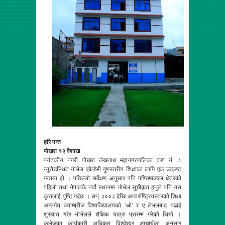
हरि पन्त
पोखरा १२ वैशाख
पर्यटकीय नगरी पोखरा लेखनाथ महानगरपालिका वडा नं. ८
न्यूरोडस्थित नोभेल एकेडेमी गुणस्तरीय
शिक्षाका लागि एक उत्कृष्ट
गन्तव्य हो । पछिल्लो सर्वेक्षण अनुसार पनि पश्चिमाञ्चल क्षेत्रको
पहिलो तथा नेपालकै नवौं स्थानमा नोभेल सुचीकृत हुनुले पनि यस
कुरालाई पुष्टि गर्दछ । सन् २००२ देखि अन्तर्राष्ट्रियस्तरको शिक्षा
अन्तर्गत क्याम्ब्रीज विश्वविद्यालयको ‘ओ’ र ए लेभलबाट पढाई
शुरुवात गरेर नोभेलले शैक्षिक यात्रा प्रारम्भ गरेको थियो ।
कलेजका कार्यकारी अधिकृत विश्वेश्वर आचार्यका अनुसार