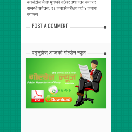
ा, पन्तहरुबीच
बगालेटोल मिसाः पुचःको पाठेघर तथा स्तन क्यान्सर
पाँच दशक पुरानो 
सम्बन्धी सचेतना, ९६ जनाको परीक्षण गर्दा ४ जनामा
आवश्यक, लेकसिटी 
क्यान्सर
POST A COMMENT
पढ्नुहोस् आजको गोल्डेन न्यूज