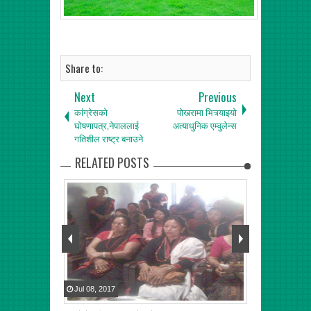
Share to:
Next
Previous
कांग्रेसको
पोखरामा भित्र्याइयो
घोषणापत्र,नेपाललाई
अत्याधुनिक एम्वुलेन्स
गतिशील राष्ट्र बनाउने
RELATED POSTS
Jul
08
,
2017
Jun
07
,
2017