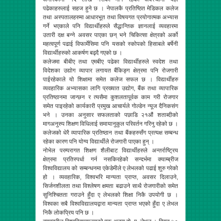
पढेकाहरुलाई सहज हुने छ । नेपालकै प्रतिष्ठित मेडिकल कलेज
तथा अस्पतालहरुमा आधारभूत तथा विषयगत प्रयोगात्मक अभ्यास
गर्ने भएकाले पनि विद्यार्थीहरुले सैद्धान्तिक ज्ञानलाई व्यवहारमा
उतारी दक्ष बन्ने अवसर पाएका छन् भने चिकित्सा क्षेत्रको अर्को
महत्वपूर्ण पढाई विफार्मेसिमा पनि यसको स्कोपको हिसाबले बर्षेनी
विद्यार्थीहरुको आकर्षण बढ्दै गएको छ ।
कलेजमा बीबीए तथा एमबीए पढेका विद्यार्थीहरुले स्वदेश तथा
विदेशका उद्योग व्यापार लगायत बैंकिङ्ग क्षेत्रमा पनि रोजगारी
पाईरहेकाले यो शिक्षामा समेत कलेज सफल छ । विद्यार्थीहरु
व्यवहारिक अभ्यासका लागि प्रख्यात उद्योग, बैंक तथा व्यापारिक
प्रतिष्ठानमा जान्छन र त्यसैमा कुशलतापूर्वक काम गरी रोजगार
समेत पाइरहेको कार्यकारी प्रमुख आचार्यले गोल्डेन न्यूज दैनिकसंग
भने । उनका अनुसार सफलताको पछाडि २१औं शताब्दीको
मागअनुरुप शिक्षण विधिलाई समायानुकुल परिवर्तन गरिनु रहेको छ ।
कलेजको धेरै व्यापारिक प्रतिष्ठान तथा बैंकहरुसँग प्रत्यक्ष सम्बन्ध
रहेका कारण पनि योग्य विद्यार्थीले रोजगारी पाएका हुन् ।
नोभेल परम्परागत शिक्षण शैलीबाट विद्यार्थीहरुले अन्तर्राष्ट्रिय
क्षेत्रमा प्रतिस्पर्धा गर्न नसकिरहेको सन्दर्भमा क्याम्ब्रीज
विश्वविद्यालय को सम्बन्धनमा एकेडेमीले ए लेभलको पढाई शुरु गरेको
हो । व्यवहारिक, विश्वभरि मान्यता प्राप्त, अवसर दिलाउने,
सिर्जनशीलता तथा विश्लेषण क्षमता बढाउने साथै रोजगारीको समेत
सुनिश्चितता गराउने हुँदा ए लेभलको शिक्षा निकै उपयोगी छ ।
विश्वका सबै विश्वविद्यालयद्वारा मान्यता प्राप्त भएको हुँदा ए लेभल
निकै लोकप्रिय पनि छ ।