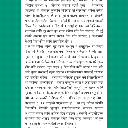
क्याम्ब्रीज विश्वविद्यायालयको एक अङ्ग हो, ए–लेभल । विगत ५०
वर्षदेखि लगभग ७० विषयमा यसको पढाई हुन्छ । नेपालबाट
एसएलसी वा विश्वको कुनैपनि बोर्डबाट सो बराबरको परीक्षा उत्तीर्ण
गरेका विद्यार्थीहरु ए–लेभलमा प्रवेश पाउन सक्दछन् । अंग्रेजी
भाषा साहित्यसहित विद्यार्थीले बाँकी विषयहरुबाट आपूmले चाहेको
विषय रोज्न पाउँदछन् । विद्यार्थीले सम्पूर्ण ए लेभल क्वालिफिकेशन
पाउनका लागि दुई बर्षमा दुई पटक परीक्षा पनि दिन सक्छन् भने दुई
बर्षको अन्तमा एकै पटक परीक्षा दिन पनि सक्छन् । साथसाथै
मेधावी विद्यार्थीका लागि समयसिमा छैन ।
ए लेभल परीक्षा बर्षको दुई पटक मे÷जुन र अक्टुवर÷ नोभेम्बरमा
विश्वभरि नै एकै पटक संचालन गरिन्छ र नतिजा पनि एकै साथ
प्रकाशन हुन्छ । परिक्षाहरु धेरै ब्यवस्थित तरिकाबाट लिइन्छ ।
ए–लेभल क्वालिफिकेशनले सिर्जनात्मक सोचाइका साथसाथै अन्य
सीप पनि बढाउन मद्दत गर्दछ । विद्यार्थीले कति जान्यो भन्दा पनि
कति बुझ्यो भन्नेलाई महत्व दिइन्छ र विश्लेषणात्मक पक्षलाई परीक्षामा
बढी समावेश गरिन्छ । प्रश्नहरु ‘एक्टिभ’ हुन्छन् भने विद्यार्थीहरुको
अभिब्यक्ति ‘अब्जेक्टिभ’ । यसमा वस्तुगत लामा र छोटा उत्तर लेख्ने
ढाँचाका प्रश्न समावेश गरेर विद्यार्थीको सम्पूर्ण मूल्याङ्कन गरिने
प्रयास गरिन्छ । गहिराईसम्म पुगेर विषयबस्तुको अध्ययन गर्नुपर्छ ।
नेभेलका कार्यकारी निर्देैशक सीता लामिछानेका अनुसार ए–लेभल
नेपालको १०+२ सरहको पाठ्यक्रम हो । यो तह उत्तिर्ण गरेपछि
विद्यार्थीले विश्वको जुनसुकै विश्वविद्यालयमा स्नातक स्तरको
अध्ययन गर्नका लागि आवेदन दिन पाउछन् । यसको अन्तर्राष्ट्रिय
ख्यातिले विद्यार्थीलाई विश्वको राम्रो भन्दा राम्रो कलेजमा भर्ना हुन
या छात्रवृत्ति पाउन सजिलै सम्भव देखिन्छ ।