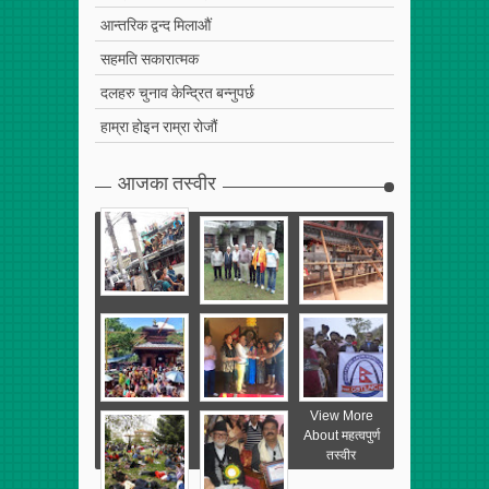
आन्तरिक द्वन्द मिलाऔं
सहमति सकारात्मक
दलहरु चुनाव केन्द्रित बन्नुपर्छ
हाम्रा होइन राम्रा रोजौं
आजका तस्वीर
View More
About महत्वपुर्ण
तस्वीर