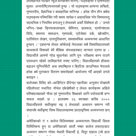
लामिछानेले गोल्डेन न्यूज दैनिकसंग भनिन्–‘पाठ्यक्रम र प्रश्नपत्र
मुलतः अन्तर्राष्ट्रियस्तरको हुन्छ । यो पाठ्यक्रम अत्यन्त लचिलो,
गुणस्तरीय, वैज्ञानिक र ब्यवहारिक मानिन्छ । हरेक तीन तीन बर्षमा
पाठ्यक्रम परिमार्जित गरी समय सापेक्ष र अद्यावधिक गरेर विषयवस्तु
सान्र्दभिक र नियमित बनाउनु ए लेभलको अर्को विशेषता हो ।’ उनले
भनिन्–‘कक्षा क्रियाकलापहरु, सेमिनार, छलफल, प्रयोगशाला
विधि, समस्या समाधान, ग्रुपवर्क, प्रोजेक्ट वर्क, खोजवीन,
प्रतिवेदन लेखन, प्रस्तुतिकरण, समसामयिक अध्ययनमा आधारित
हुन्छन् ।’ एडभान्स लेभल कोर्षलाई नेपालका सबै विश्वविद्यालयको
साथसाथै विश्वको धेरै शैक्षिक संस्थाहरुबाट मान्यता प्राप्त छ ।
विद्यार्थीले आफ्नो ग्रेड सुधार्नका लागि पुनः परीक्षामा बस्न पाउने
प्रावधान रहेको लामिछानेले स्पष्ट पारिन्। विद्यार्थीहरुको हौसला
बढाउन युनिभर्सिटी अफ क्याम्ब्रिज र ब्रिटिश काउन्सिल नेपालले
हरेक बर्ष पुरस्कार वितरण समारोहको आयोजना गर्दै आएको उनले
बताइन ।
कलेजका विविए को–आर्डिनेटर दीपेन्द्र पहारीका अनुसार पोखरामै
पहिलोपल्ट स्थापित नोभेल एकेडेमीको ए लेभल कार्यक्रम अहिले
पश्चिमाञ्चलको गौरव एवं गुणस्तरीय शिक्षाको लागि पर्यायवाची बन्न
सफल भएको छ । हालसम्म २६ ब्याचका करिब २०००
विद्यार्थीहरुले सर्वोत्कृष्ट भइ ए लेभलको अध्ययन सम्पन्न गरी
संसारकै सर्वोकृष्ट विश्व विद्यालयहरुमा छात्रवृत्तिमा अध्ययनरत छन्
।
अमेरिकाको नं १ कलेज विलियम्समा अध्ययनरत विद्यार्थी दिवस
तिमिल्सिना हुन् वा अमेरिकाको सातौं नम्बर कलेज लफाएटबाट
अध्ययन सम्पन्न गरेका मेधावी विद्यार्थी ई. विदुर दाहाल (जो हाल