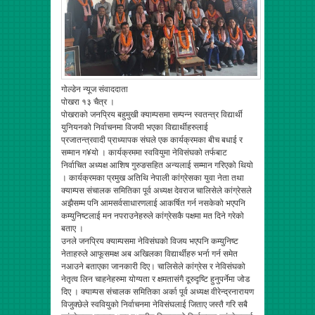
गोल्डेन न्यूज संवाददाता
पोखरा १३ चैत्र ।
पोखराको जनप्रिय बहुमुखी क्याम्पसमा सम्पन्न स्वतन्त्र विद्यार्थी
युनियनको निर्वाचनमा विजयी भएका विद्यार्थीहरुलाई
प्रजातन्त्रवादी प्राध्यापक संघले एक कार्यक्रमका बीच बधाई र
सम्मान ग¥यो । कार्यक्रममा स्ववियुमा नेविसंघको तर्फबाट
निर्वाचित अध्यक्ष आशिष गुरुङसहित अन्यलाई सम्मान गरिएको थियो
। कार्यक्रमका प्रमुख अतिथि नेपाली कांग्रेसका युवा नेता तथा
क्याम्पस संचालक समितिका पूर्व अध्यक्ष देवराज चालिसेले कांग्रेसले
अझैसम्म पनि आमसर्वसाधारणलाई आकर्षित गर्न नसकेको भएपनि
कम्युनिष्टलाई मन नपराउनेहरुले कांग्रेसकै पक्षमा मत दिने गरेको
बताए ।
उनले जनप्रिय क्याम्पसमा नेविसंघको विजय भएपनि कम्युनिष्ट
नेताहरुले आफूसमक्ष अब अखिलका विद्यार्थीहरु भर्ना गर्न समेत
नआउने बताएका जानकारी दिए। चालिसेले कांग्रेस र नेविसंघको
नेतृत्व लिन चाहनेहरुमा योग्यता र क्षमतासंगै दूरुदृष्टि हुनुपर्नेमा जोड
दिए । क्याम्पस संचालक समितिका अर्का पूर्व अध्यक्ष वीरेन्द्रनारायण
विजुक्छेले स्ववियुको निर्वाचनमा नेविसंघलाई जिताए जस्तै गरि सबै