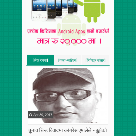
[लेख रचना]
[कला-साहित्य]
[बिचित्र संसार]
[VERTICAL]
[VERTICAL]
[VERTICAL]
[RECENT][5]
[RECENT][5]
[RECENT][5]
Apr
30
,
2017
चुनाव चिन्ह विवादमा कांग्रेस एमालेले नबुझेको