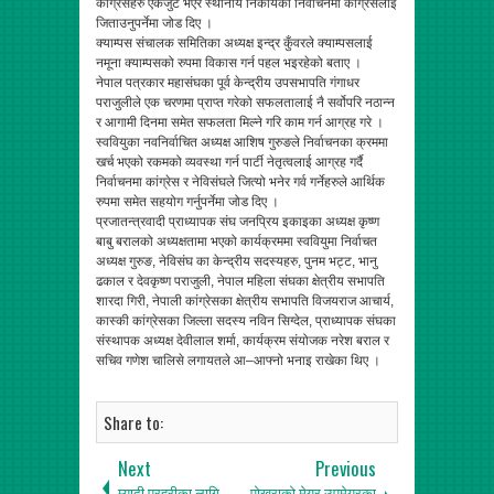
कांग्रेसहरु एकजुट भएर स्थानीय निकायको निर्वाचनमा कांग्रेसलाई
जिताउनुपर्नेमा जोड दिए ।
क्याम्पस संचालक समितिका अध्यक्ष इन्द्र कुँवरले क्याम्पसलाई
नमूना क्याम्पसको रुपमा विकास गर्न पहल भइरहेको बताए ।
नेपाल पत्रकार महासंघका पूर्व केन्द्रीय उपसभापति गंगाधर
पराजुलीले एक चरणमा प्राप्त गरेको सफलतालाई नै सर्वोपरि नठान्न
र आगामी दिनमा समेत सफलता मिल्ने गरि काम गर्न आग्रह गरे ।
स्ववियुका नवनिर्वाचित अध्यक्ष आशिष गुरुङले निर्वाचनका क्रममा
खर्च भएको रकमको व्यवस्था गर्न पार्टी नेतृत्वलाई आग्रह गर्दै
निर्वाचनमा कांग्रेस र नेविसंघले जित्यो भनेर गर्व गर्नेहरुले आर्थिक
रुपमा समेत सहयोग गर्नुपर्नेमा जोड दिए ।
प्रजातन्त्रवादी प्राध्यापक संघ जनप्रिय इकाइका अध्यक्ष कृष्ण
बाबु बरालको अध्यक्षतामा भएको कार्यक्रममा स्ववियुमा निर्वाचत
अध्यक्ष गुरुङ, नेविसंघ का केन्द्रीय सदस्यहरु, पुनम भट्ट, भानु
ढकाल र देवकृष्ण पराजुली, नेपाल महिला संघका क्षेत्रीय सभापति
शारदा गिरी, नेपाली कांग्रेसका क्षेत्रीय सभापति विजयराज आचार्य,
कास्की कांग्रेसका जिल्ला सदस्य नविन सिग्देल, प्राध्यापक संघका
संस्थापक अध्यक्ष देवीलाल शर्मा, कार्यक्रम संयोजक नरेश बराल र
सचिव गणेश चालिसे लगायतले आ–आफ्नो भनाइ राखेका थिए ।
Share to:
Next
Previous
म्यादी प्रहरीका लागि
पोखराको मेयर,उपमेयरका