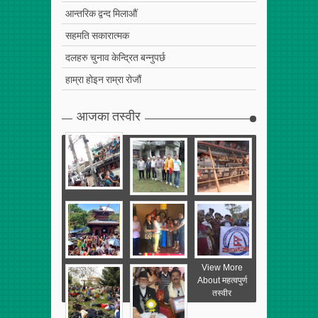
आन्तरिक द्वन्द मिलाऔं
सहमति सकारात्मक
दलहरु चुनाव केन्द्रित बन्नुपर्छ
हाम्रा होइन राम्रा रोजौं
आजका तस्वीर
View More
About महत्वपुर्ण
तस्वीर