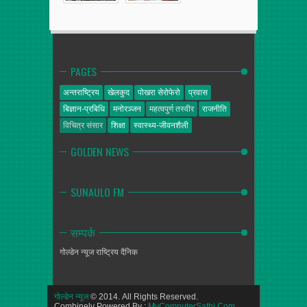
PAGES
अन्तराष्ट्रिय
खेलकुद
पोखरा सेरोफेरो
प्रवास
बिज्ञान-प्रबिधि
मनोरञ्जन
महत्वपुर्ण तस्वीर
राजनीति
विचित्र संसार
शिक्षा
स्वास्थ्य-जीवनशैली
GOLDEN NEWS
SUNAULO FM
सम्पर्क
गोल्डेन न्यूज
राष्ट्रिय दैनिक
गोल्डेन न्यूज
© 2014. All Rights Reserved.
Combinely Powered By :
MyComputerSathi.Com