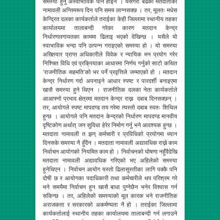
समस्या हुनु अस्वाभाविक पनि होइन । यसैगरी बढेका मतदाताको
नामावली अन्तिमरूप दिन पनि समय लाग्नसक्छ । तर, मूलतः मधेस
केन्द्रित दलका कार्यकर्ताले तराईका केही जिल्लामा स्थानीय तहका
कार्यालयमा तालाबन्दी गरेका कारण मतदान केन्द्र
निर्धारणलगायतका काममा ढिलाइ भएको देखिन्छ । यसैले यो
स्वाभाविक भन्दा पनि उत्पन्न गराइएको समस्या हो । यो समस्या
अख्तियार प्राप्त अधिकारीले विवेक र न्यायिक मन प्रयोग गरेर
निश्चित विधि एवं प्रक्रियाका आधारमा निर्णय गर्नुको साटो कथित
‘राजनीतिक सहमति’को भर पर्ने प्रवृत्तिले जन्माएको हो । मतदान
केन्द्र निर्धारण गर्दा अपनाइने आधार स्पष्ट र पारदर्शी बनाइएमा
खासै समस्या हुने थिएन । राजनीतिक दलका नेता कार्यकर्ताले
आआफ्नो प्रभाव क्षेत्रमा मतदान केन्द्र राख्न दबाब दिनसक्छन् ।
तर, आयोगले स्पष्ट मापदण्ड तय गरेमा त्यस्तो दबाब स्वतः शिथिल
हुन्छ । आयोगले पनि मतदान केन्द्रको निर्धारण मापदण्ड मानवीय
दृष्टिकोण अर्थात् जन सुविधा हेरेर निर्माण गर्नु भने आवश्यक हुन्छ ।
मतदाता नामावली त झन् कर्मचारी र प्रविधिको प्रयोगमा ध्यान
दिनसके समस्या नै हुँदैन । मतदाता नामावली अद्यावधिक राख्ने काम
निर्वाचन आयोगको नियमित काम हो । निर्वाचनको घोषणा नहुँदैदेखि
मतदाता नामावली अद्यावधिक गरिएको भए अहिलेको समस्या
हुनेथिएन । निर्वाचन आयोग यस्तो ढिलासुस्तीका लागि पक्कै पनि
दोषी छ र आयोगका पदाधिकारी तथा कर्मचारीले थप परिश्रम गरे
भने समयैमा निर्वाचन हुन खासै बाधा पुग्नेछैन भनेर विश्वास गर्न
सकिन्छ । तर, अहिलेको समस्याको मूल कारक भने राजनीतिक
अराजकता र सरकारको अकर्मण्यता नै हो । तराईका जिल्लामा
कार्यकर्तालाई स्थानीय तहका कार्यालयमा तालाबन्दी गर्न लगाउने