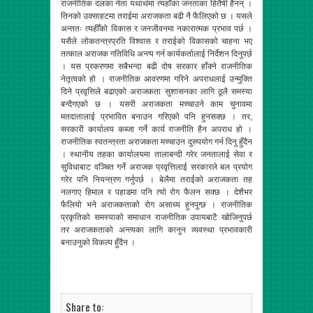
राजनीतिक दलका नेता यथार्थमा त्यहाँका जनताका हितैषी हैनन् ।
तिनको उक्साहटमा तराईमा अराजकता बढी नै फैलिएको छ । यसले
अन्ततः त्यहीँको विकास र जनजीवनमा नकारात्मक प्रभाव पर्छ ।
यसैले लोकतन्त्रप्रति विश्वास र तराईको विकासको चाहना भए
तत्काल अराजक गतिविधि अन्त्य गर्न कार्यकर्तालाई निर्देशन दिनुपर्छ
। यस प्रकरणमा सबैभन्दा बढी दोष सरकार हाँक्ने राजनीतिक
नेतृत्वको हो । राजनीतिक आवरणमा गरिने अपराधलाई उन्मुक्ति
दिने प्रवृत्तिले बढाएको अराजकता सुशासनका लागि ठूलै समस्या
बन्दैगएको छ । यसरी अराजकता मच्चाउने काम चुनावमा
मतदातालाई प्रभावित बनाउन गरिएको पनि हुनसक्छ । तर,
सरकारी कार्यालय कब्जा गर्ने कार्य राजनीति हैन अपराध हो ।
राजनीतिक स्वतन्त्रता अराजकता मच्चाउन दुरुपयोग गर्न दिनु हुँदैन
। स्थानीय तहका कार्यालयमा तालाबन्दी गरेर जनतालाई सेवा र
सुविधाबाट वञ्चित गर्ने अराजक प्रवृत्तिलाई सरकारले बल प्रयोग
गरेर पनि नियन्त्रण गर्नुपर्छ । बेलैमा तराईको अराजकता तह
नलगाए हिमाल र पहाडमा पनि त्यो रोग फैलन सक्छ । देशैभर
फैलियो भने अराजकताको रोग असाध्य हुनपुग्छ । राजनीतिक
प्रकृतिको समस्याको समाधान राजनीतिक उपायबाटै खोजिनुपर्छ
तर अराजकताको अन्त्यका लागि कानुन व्यवस्था प्रभावकारी
बनाउनुको विकल्प हुँदैन ।
Share to: