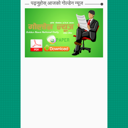
पढ्नुहोस् आजको गोल्डेन न्यूज