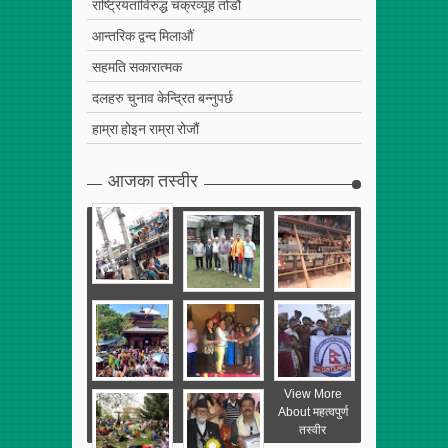
राष्ट्रियताविरुद्ध चक्रव्यूह तोडौं
आन्तरिक द्वन्द मिलाऔं
सहमति सकारात्मक
दलहरु चुनाव केन्द्रित बन्नुपर्छ
हाम्रा होइन राम्रा रोजौं
आजका तस्वीर
View More
About महत्वपुर्ण
तस्वीर