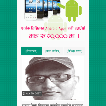
[लेख रचना]
[कला-साहित्य]
[बिचित्र संसार]
[VERTICAL]
[VERTICAL]
[VERTICAL]
[RECENT][5]
[RECENT][5]
[RECENT][5]
Apr
30
,
2017
चुनाव चिन्ह विवादमा कांग्रेस एमालेले नबुझेको