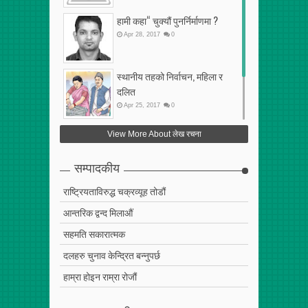
हामी कहा“ चुक्यौं पुनर्निर्माणमा ?
Apr
28
,
2017
0
स्थानीय तहको निर्वाचन, महिला र
दलित
Apr
25
,
2017
0
फेरि अर्को गलत सहमति
View More About लेख रचना
Apr
25
,
2017
0
सम्पादकीय
राष्ट्रियताविरुद्ध चक्रव्यूह तोडौं
आन्तरिक द्वन्द मिलाऔं
सहमति सकारात्मक
दलहरु चुनाव केन्द्रित बन्नुपर्छ
हाम्रा होइन राम्रा रोजौं