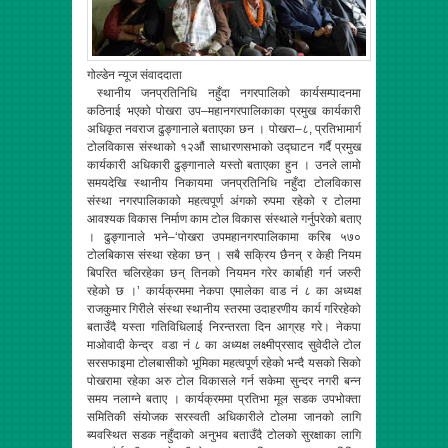
गोल्डेन न्यूज संवाददाता
स्थानीय जनप्रतिनिधि नहुँदा नगरपालिको कार्यसम्पादनमा
कठिनाई भएको पोखरा उप–महानगरपालिकाका प्रमुख कार्यकारी
अधिकृत नवराज ढुङ्गानाले बताएका छन । पोखरा–८, प्रतिभामार्ग
टोलविकास संस्थाको १२औं साधारणसभाको उद्घाटन गर्दै प्रमुख
कार्यकारी अधिकारी ढुङ्गानाले यस्तो बताएका हुन । उनले लामो
समयदेखि स्थानीय निकायमा जनप्रतिनिधि नहुँदा टोलविकास
संस्था नगरपालिकाको महत्वपूर्ण अंगको रुपमा रहेको र टोलमा
आवश्यक विकास निर्माण काम टोल विकास संस्थाले गर्नुपरेको बताए
। ढुङ्गानाले भने–‘पोखरा उपमहानगरपालिकामा करिब ५७०
टोलबिकास संस्था रहेका छन् । सबै सक्रिय छैनन् र केही नियम
बिपरित चलिरहेका छन् तिनको नियमन गरेर कार्बाही गर्न जरुरी
रहेको छ ।’ कार्यक्रममा नेकपा एमालेका वाड नं ८ का अध्यक्ष
राजकुमार गिरीले संस्था स्थानीय स्तरमा उदाहरणीय कार्य गरिरहेको
बताउँदै यस्ता गतिविधिलाई निरन्तरता दिन आग्रह गरे। नेकपा
माओवादी केन्द्र वडा नं ८ का अध्यक्ष लक्ष्मीप्रसाद सुवेदीले टोल
सरसफाइमा टोलबासीको भूमिका महत्वपूर्ण रहेको भन्दै यसको सिको
पोखरामा रहेका अरु टोल विकासले गर्न सकेमा सुन्दर नगरी बन्न
समय नलाग्ने बताए । कार्यक्रममा प्रतिभा मूल सडक उपभोक्ता
समितिकी संयोजक सरस्वती अधिकारीले टोलमा जानको लागि
ब्यवस्थित सडक नहुँदाको अनुभव बताउँदै टोलको सुरक्षाका लागि