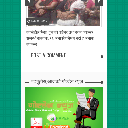
Jul
08
,
2017
Jun
07
,
2017
ा, पन्तहरुबीच
बगालेटोल मिसाः पुचःको पाठेघर तथा स्तन क्यान्सर
पाँच दशक पुरानो 
सम्बन्धी सचेतना, ९६ जनाको परीक्षण गर्दा ४ जनामा
आवश्यक, लेकसिटी 
क्यान्सर
POST A COMMENT
पढ्नुहोस् आजको गोल्डेन न्यूज