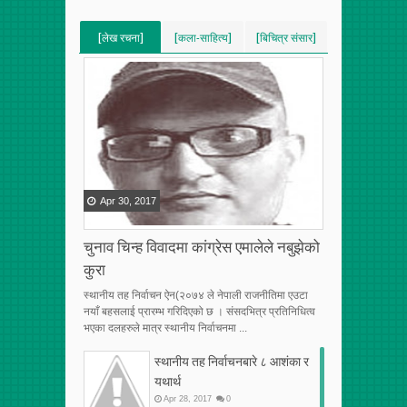
[लेख रचना]
[कला-साहित्य]
[बिचित्र संसार]
[VERTICAL]
[VERTICAL]
[VERTICAL]
[RECENT][5]
[RECENT][5]
[RECENT][5]
Apr
30
,
2017
चुनाव चिन्ह विवादमा कांग्रेस एमालेले नबुझेको
कुरा
स्थानीय तह निर्वाचन ऐन(२०७४ ले नेपाली राजनीतिमा एउटा
नयाँ बहसलाई प्रारम्भ गरिदिएको छ । संसदभित्र प्रतिनिधित्व
भएका दलहरुले मात्र स्थानीय निर्वाचनमा ...
स्थानीय तह निर्वाचनबारे ८ आशंका र
यथार्थ
Apr
28
,
2017
0