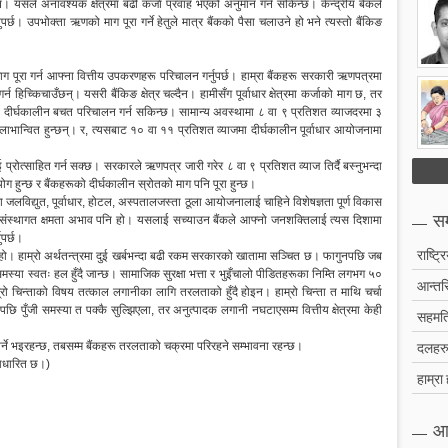
ैन। यसले अनावश्यक क्षेत्रमा बढी कर्जा प्रवाह भएको अनुमान गर्न सकिन्छ। केन्द्रीय बैंकले
ुपर्छ। उपभोक्ता ऋणको माग पूरा गर्ने हेतुले मात्र बैंकको पैसा चलाउने हो भने त्यस्तो बैंकिङ
 पूरा गर्न आफ्ना वित्तीय उपकरणहरू परिचालन गर्नुपर्छ। हाम्रा बैंकहरू सरकारी ऋणपत्रमा
 हिच्किचाउँछन्। यसरी बैंकिङ क्षेत्र चल्दैन। हामीसँग पूर्वाधार क्षेत्रमा कर्जाको माग छ, तर
 गरी दीर्घकालीन बचत परिचालन गर्न सकिन्छ। सामान्य अवस्थामा ८ वा ९ प्रतिशत व्याजदरमा ३
 पनि लाभान्वित हुन्छन्। र, त्यसबाट १० वा ११ प्रतिशत व्याजमा दीर्घकालीन पूर्वाधार आयोजनामा
्रोत्साहित गर्न सक्छ। सरकारले ऋणपत्र जारी गरेर ८ वा ९ प्रतिशत व्याज तिर्दै बस्नुभन्दा
ग हुन्छ र बैंकहरूको दीर्घकालीन स्रोतको माग पनि पूरा हुन्छ।
कमा जलविद्युत, पूर्वाधार, होटल, अस्पतालजस्ता ठूला आयोजनालाई चाहिने विशेषज्ञता पूर्ण विकास
सम
संस्थागत क्षमता अभाव पनि हो। यसलाई सच्याउन बैंकले आफ्नो जनशक्तिलाई त्यस दिशामा
ुपर्छ।
राष्ट्र
 हो। हाम्रो अर्थतन्त्रमा दुई खर्बभन्दा बढी रकम सरकारको खातामा सञ्चित छ। फागुनपछि जब
 समस्या स्वतः हल हुँदै जान्छ। सामाजिक सुरक्षा भत्ता र भुइँचालो पीडितहरूका निम्ति लगभग ५०
आन्तरि
्रो चिन्ताको विषय तत्काल लगानीका लागि तरलताको हुँदै होइन। हाम्रो चिन्ता त माथि चर्चा
पछि पुँजी समस्या त पक्कै सुल्झिएला, तर अनुत्पादक लगानी नघटाएसम्म वित्तीय क्षेत्रमा केही
सहमति
दलहरु 
र्ने भइरहन्छ, तबसम्म बैंकहरू तरलताको चक्रमा परिरहने सम्भावना रहन्छ।
ा आधारित छ।)
हाम्रा
आ