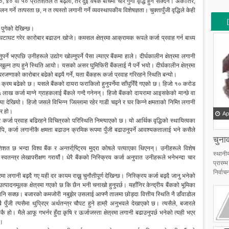
०, ४० वा ५० प्रतिशतले त बढ्ला, तर दुई वर्षकै बीचमा चार गुणा वृद्धि हुन सक्दैन। अर्कातिर,
न गर्ने तत्परता छ, न त त्यस्तो लगानी गर्ने व्यवस्थापकीय विशेषज्ञता। चुक्तापुँजी वृद्धिले केही
न पुगेको देखिन्छ।
ाज घटाघट गरेर कारोबार बढाउन खोजे। कमसल क्षेत्रमा आक्रामक रूपले कर्जा प्रवाह गर्न बाध्य
[
[
पर्ने भएपछि उनीहरूले उद्योग खोल्नुपर्ने पैसा ल्याएर बैंकमा हाले। दीर्घकालीन क्षेत्रमा लगानी
ा खुल्न ठप्प हुने स्थिति आयो। यसको असर घुमिफिरी बैंकलाई नै पर्ने भयो। दीर्घकालीन क्षेत्रमा
ग्गाको कारोबार बढेको बढ्यै गर्ने, यता बैंकहरू कर्जा प्रवाह गरिरहने स्थिति बन्यो।
िने क्रम बढेको छ। यसले बैंकको दायरा फराकिलो हुनुपर्नेमा साँघुरिँदै गएको छ। हिजो १० करोड
 ५ लाख कर्जा माग्ने ग्राहकलाई बैंकले गन्दै गनेनन्। हिजो बैंकको दायरामा आइसकेको मान्छे वा
या देखियो। हिजो जसले विभिन्न जिल्लामा रहेर गाडी चढ्ने र घर किन्ने क्षमताको निम्ति लगानी
सर हो।
Ap
 तर कर्जा प्रवाह बढिरहने विचित्रको परिस्थिति निम्त्याएको छ। यो आर्थिक वृद्धिको स्थायित्वका
पि, कर्जा लगानीकै क्षमता बढाउन क्रमिक रूपमा पुँजी बढाउनुपर्ने आवश्यकतालाई भने कसैले
चुनाव
िशत छ भन्दा विश्व बैंक र अन्तर्रा्ष्ट्रिय मुद्रा कोषले पत्याएका थिएनन्। उनीहरूले विशेष
स्थानी
स्वतन्त्र लेखापरीक्षण गरायौं। धेरै बैंकको निस्क्रिय कर्जा अनुपात उनीहरूले भनेभन्दा चार
प्रारम
निर्वाचन
 लगानी बढ्दै गए यही दर कायम राख्नु चुनौतीपूर्ण देखिन्छ। निस्क्रिय कर्जा बढ्दै जानु भनेको
दा उत्पादनमूलक क्षेत्रमा गएको छ कि छैन भनी चनाखो हुनुपर्छ। यहाँनिर केन्द्रीय बैंकको भूमिका
पनि सक्छ। बजारको कमजोरी नबुझेर उसलाई आफ्नै तालमा छोड्दा वित्तीय स्थिति नै डाँवाडोल
ी त्यसैमा थुप्रिएर अर्थतन्त्र चौपट हुने हाम्रै अनुभवले देखाएको छ। त्यसैले, बजारले
बैंककै हो। मैले आफू गभर्नर हुँदा कृषि र ऊर्जाजस्ता क्षेत्रमा लगानी बढाउनुपर्छ भनेको त्यही भएर
छ।