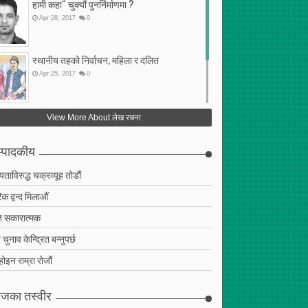
हामी कहा“ चुक्यौं पुनर्निर्माणमा ?
Apr
28
,
2017
0
स्थानीय तहको निर्वाचन, महिला र दलित
Apr
25
,
2017
0
फेरि अर्को गलत सहमति
View More About लेख रचना
Apr
25
,
2017
0
्पादकीय
ियताविरुद्ध चक्रव्यूह तोडौं
क द्वन्द मिलाऔं
 सकारात्मक
चुनाव केन्द्रित बन्नुपर्छ
 होइन राम्रा रोजौं
जका तस्वीर