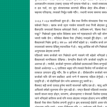
अल्पकालीन तरलता (रकम) प्रवाह गर्ने प्रयास गरेको छ। यसले तत्काल
त हल गर्ला, तर जुन संरचनात्मक कारणले बैंकिङ क्षेत्र बीच–बीचम
चक्रमा परिरहन्छ, त्यसको निर्मूल पक्कै गर्दैन। स्थायी रूपमा समस्या समा
२०६६ र ०६७ सालतिरको कुरा हो। बैंक तथा वित्तीय संस्थाहरू पैसा नभएर अहि
सकेको थिएन। खराब कर्जा उठ्न नसकेर सरकारी तथा निजी क्षेत्रका ठूल्
बैंकप्रति जनताको विश्वास धर्मराएको थियो। कतिसम्म भने, ‘बैंकमा पैसा क
राख्नु?’ निक्षेपको मुख्य स्रोत विदेशमा काम गर्न गएकाहरूले पनि य
जस्तो पक्कै छैन। यतिबेला बैंकमा पैसा (निक्षेप) नभएको हुँदै होइन। 
बैंकहरूको निक्षेप झन्डै ३ सय ७० अर्ब रुपैयाँ बढेको छ। यसबीच कर्जा लग
तरलताको समस्या देखिनु स्वाभाविक नै हो। चालू आर्थिक वर्ष पनि निक्षेपको 
अनुत्पादक क्षेत्रमा लगानी
पछिल्लो समय कर्जाको माग निक्षेपले धान्नै नसक्ने गरी बढेको भनिएको 
बैंकहरूको मानसिकता देखिन्छ। केन्द्रीय बैंकले पनि कर्जाको प्रवृत्ति त
अवस्था हो। त्यसैले, कर्जाको गुणस्तर अहिलेको छलफलको विषय बन्नुपर्छ
देशको अर्थतन्त्र ५–६ प्रतिशत बढ्दा पनि त्यसले सिर्जना गर्ने कर्जाको
तत्काल उत्पादन वृद्धि गर्दैन, कि त कृत्रिम हो। दीर्घकालीन कर्जाको मा
कर्जाको यति धेरै माग कहाँबाट आयो भन्ने नै सबभन्दा पहिला हेर्नुपर्छ। सब
प्रवृत्ति हो। यो दोहोरिएको छैन भनेर आश्वस्त हुनु जरुरी छ।
बैंकबाट बढी कर्जा प्रवाह हुनेमा सवारी साधनको खरिद एक हो। चालू आर्
अघिल्लो वर्षको तुलनामा तीन गुणा बढी हो। राष्ट्र बैंकको पछिल्लो तथ्य
सवारी साधन मात्र होइन, घरजग्गा, ओभरड्राफ्ट र सेयरको धितोमा प्रवाह हुन
जाने भनिएको कतिपय कर्जा पनि यस्ता क्षेत्रमा नगएका होलान् भन्न सकिँ
बैंकको पैसा सेयर धितोमा लगानी हुनुले त झन् बजारलाई दोहोरो असर परे