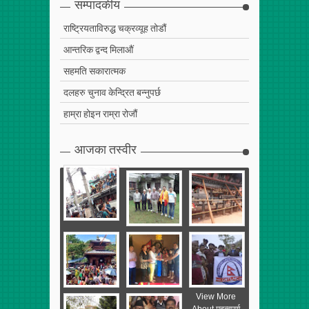
सम्पादकीय
राष्ट्रियताविरुद्ध चक्रव्यूह तोडौं
आन्तरिक द्वन्द मिलाऔं
सहमति सकारात्मक
दलहरु चुनाव केन्द्रित बन्नुपर्छ
हाम्रा होइन राम्रा रोजौं
आजका तस्वीर
View More
About महत्वपुर्ण