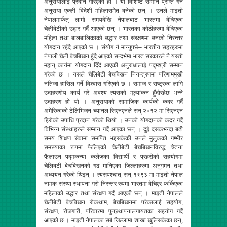
अनुराधालाई प्रदान गरिएको हो । यो विशिष्ट सम्मान प्राप्त गर्ने
अनुराधा एक्ली विदेशी महिलासमेत बनेकी छन् । उनले माइती
नेपालमार्फत् लामो समयदेखि नेपालबाट भारतमा बेचिएका
चेलीबेटीको उद्वार गर्दै आएकी छन् । भारतका कोठीहरुमा बेचिएका
महिला तथा बालबालिकाको उद्धार तथा संरक्षणमा उनको निरन्तर
योगदान रहँदै आएको छ । संयोग नै मान्नुपर्छ– भारतीय सहरहरुमा
नेपाली चेली बेचबिखन हुँदै आएको सन्दर्भमा भारत सरकारले नै यस्तो
महान् कार्यमा योगदान दिँदै आएकी अनुराधालाई पद्मश्री सम्मान
गरेको छ । यसले चेलिबेटी बेचबिखन नियन्त्रणमा परिणाममुखी
नतिजा हासिल गर्ने विश्वास गरिएको छ । समाज र राष्ट्रका लागि
उदाहरणीय कार्य गरे अवश्य त्यसको मूल्यांकन हुँदोरहेछ भन्ने
उदाहरण हो यो । अनुराधाको सामाजिक कार्यको कदर गर्दै
अमेरिकाको टेलिभिजन च्यानल सिएनएनले सन् २०१२ मा सिएनएन
हिरोको उपाधि प्रदान गरेको थियो । उनको योगदानको कदर गर्दै
विभिन्न संस्थाहरुले सम्मान गर्दै आएका छन् । दुई दसकभन्दा बढी
समय शिक्षण सेवामा समर्पित भइसकेकी उनले मुलुकको गम्भीर
समस्याका रूपमा फैलिएको चेलीबेटी बेचबिखनविरुद्ध चेतना
फैलाउन पद्मकन्या कलेजका विद्यार्थी र प्रहरीको सहयोगमा
चेलिबटी बेचबिखनको गढ मानिएका जिल्लाहरुमा अनुगमन तथा
अध्ययन गरेकी थिइन् । त्यसपश्चात् सन् १९९३ मा माइती नेपाल
नामक संस्था स्थापना गरी निरन्तर रुपमा भारतमा बेचिएर फर्किएका
महिलाको उद्धार तथा संरक्षण गर्दै आएकी छन् । माइती नेपालले
चेलीबेटी बेचबिखन रोकथाम, बेचबिखनमा परेकालाई सहयोग,
संरक्षण, रोजगारी, परिवारमा पुनस्र्थापनालगायतका सहयोग गर्दै
आएको छ । माइती नेपालका सबै जिल्लामा शाखा खुलिसकेका छन्,