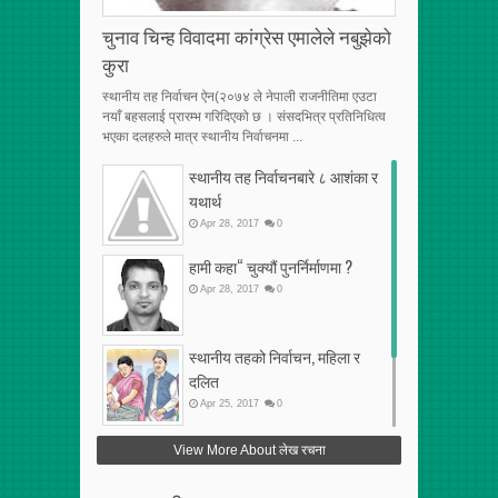
चुनाव चिन्ह विवादमा कांग्रेस एमालेले नबुझेको
कुरा
स्थानीय तह निर्वाचन ऐन(२०७४ ले नेपाली राजनीतिमा एउटा
नयाँ बहसलाई प्रारम्भ गरिदिएको छ । संसदभित्र प्रतिनिधित्व
भएका दलहरुले मात्र स्थानीय निर्वाचनमा ...
स्थानीय तह निर्वाचनबारे ८ आशंका र
यथार्थ
Apr
28
,
2017
0
हामी कहा“ चुक्यौं पुनर्निर्माणमा ?
Apr
28
,
2017
0
स्थानीय तहको निर्वाचन, महिला र
दलित
Apr
25
,
2017
0
फेरि अर्को गलत सहमति
View More About लेख रचना
Apr
25
,
2017
0