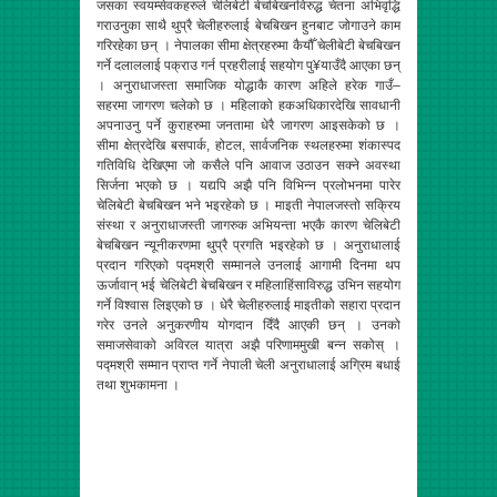
जसका स्वयम्सेवकहरुले चेलिबेटी बेचबिखनविरुद्ध चेतना अभिवृद्धि
गराउनुका साथै थुप्रै चेलीहरुलाई बेचबिखन हुनबाट जोगाउने काम
गरिरहेका छन् । नेपालका सीमा क्षेत्रहरुमा कैयौँ चेलीबेटी बेचबिखन
गर्ने दलाललाई पक्राउ गर्न प्रहरीलाई सहयोग पु¥याउँदै आएका छन्
। अनुराधाजस्ता समाजिक योद्धाकै कारण अहिले हरेक गाउँ–
सहरमा जागरण चलेको छ । महिलाको हकअधिकारदेखि सावधानी
अपनाउनु पर्ने कुराहरुमा जनतामा धेरै जागरण आइसकेको छ ।
सीमा क्षेत्रदेखि बसपार्क, होटल, सार्वजनिक स्थलहरुमा शंकास्पद
गतिविधि देखिएमा जो कसैले पनि आवाज उठाउन सक्ने अवस्था
सिर्जना भएको छ । यद्यपि अझै पनि विभिन्न प्रलोभनमा पारेर
चेलिबेटी बेचबिखन भने भइरहेको छ । माइती नेपालजस्तो सक्रिय
संस्था र अनुराधाजस्ती जागरुक अभियन्ता भएकै कारण चेलिबेटी
बेचबिखन न्यूनीकरणमा थुप्रै प्रगति भइरहेको छ । अनुराधालाई
प्रदान गरिएको पद्मश्री सम्मानले उनलाई आगामी दिनमा थप
ऊर्जावान् भई चेलिबेटी बेचबिखन र महिलाहिंसाविरुद्ध उभिन सहयोग
गर्ने विश्वास लिइएको छ । धेरै चेलीहरुलाई माइतीको सहारा प्रदान
गरेर उनले अनुकरणीय योगदान दिँदै आएकी छन् । उनको
समाजसेवाको अविरल यात्रा अझै परिणाममुखी बन्न सकोस् ।
पद्मश्री सम्मान प्राप्त गर्ने नेपाली चेली अनुराधालाई अग्रिम बधाई
तथा शुभकामना ।