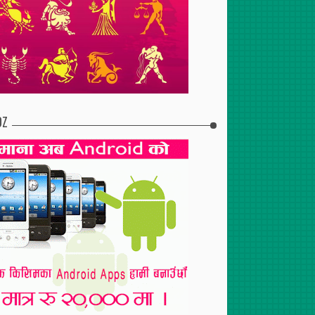
2017
Feb
02
,
2017
१ गते शुक्रबार
माघ २० गते बिहीबार
DZ