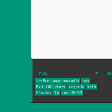
PAGES
GO
अन्तराष्ट्रिय
खेलकुद
पोखरा सेरोफेरो
प्रवास
बिज्ञान-प्रबिधि
मनोरञ्जन
महत्वपुर्ण तस्वीर
राजनीति
विचित्र संसार
शिक्षा
स्वास्थ्य-जीवनशैली
गोल्डेन न्यूज
© 2014. All Rights Reserved.