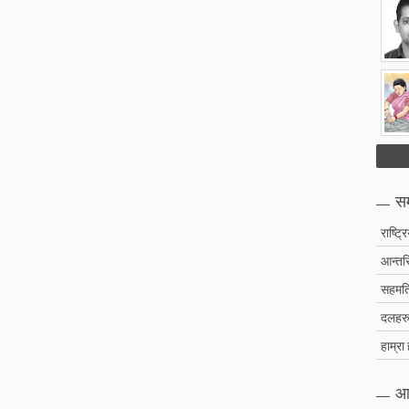
सम
राष्ट्र
आन्तरि
सहमति
दलहरु 
हाम्रा
आ