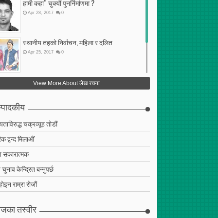
हामी कहा“ चुक्यौं पुनर्निर्माणमा ?
Apr
28
,
2017
0
स्थानीय तहको निर्वाचन, महिला र दलित
Apr
25
,
2017
0
फेरि अर्को गलत सहमति
View More About लेख रचना
Apr
25
,
2017
0
्पादकीय
ियताविरुद्ध चक्रव्यूह तोडौं
क द्वन्द मिलाऔं
 सकारात्मक
चुनाव केन्द्रित बन्नुपर्छ
 होइन राम्रा रोजौं
जका तस्वीर