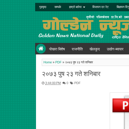
गृहपृष्ठ
सम्पर्क
हाम्रो बारेमा
विजापन दर रेट
बिज्ञापन दिन
पोखरा बिशेष
राजनीति
खेलकुद
उद्योग-ब्यापार
Home
»
PDF
»
२०७३ पुष २३ गते शनिबार
२०७३ पुष २३ गते शनिबार
3:44:00 PM
0
PDF