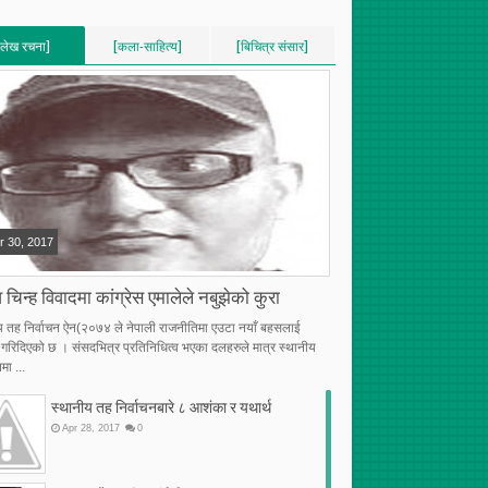
[लेख रचना]
[कला-साहित्य]
[बिचित्र संसार]
VERTICAL]
[VERTICAL]
[VERTICAL]
RECENT][5]
[RECENT][5]
[RECENT][5]
r
30
,
2017
 चिन्ह विवादमा कांग्रेस एमालेले नबुझेको कुरा
य तह निर्वाचन ऐन(२०७४ ले नेपाली राजनीतिमा एउटा नयाँ बहसलाई
्भ गरिदिएको छ । संसदभित्र प्रतिनिधित्व भएका दलहरुले मात्र स्थानीय
मा ...
स्थानीय तह निर्वाचनबारे ८ आशंका र यथार्थ
Apr
28
,
2017
0