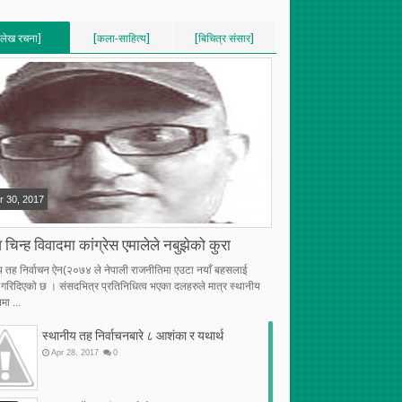
[लेख रचना]
[कला-साहित्य]
[बिचित्र संसार]
VERTICAL]
[VERTICAL]
[VERTICAL]
RECENT][5]
[RECENT][5]
[RECENT][5]
r
30
,
2017
 चिन्ह विवादमा कांग्रेस एमालेले नबुझेको कुरा
य तह निर्वाचन ऐन(२०७४ ले नेपाली राजनीतिमा एउटा नयाँ बहसलाई
्भ गरिदिएको छ । संसदभित्र प्रतिनिधित्व भएका दलहरुले मात्र स्थानीय
मा ...
स्थानीय तह निर्वाचनबारे ८ आशंका र यथार्थ
Apr
28
,
2017
0