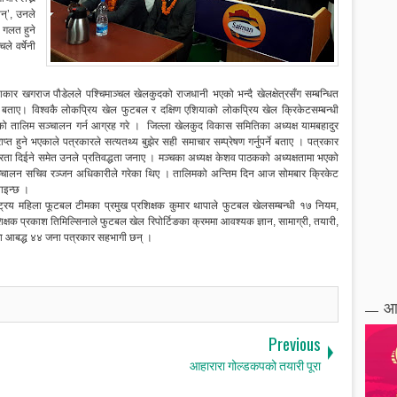
न्’, उनले
 गलत हुने
े वर्षेनी
लाकार खगराज पौडेलले पश्चिमाञ्चल खेलकुदको राजधानी भएको भन्दै खेलक्षेत्रसँग सम्बन्धित
 बताए। विश्वकै लोकप्रिय खेल फुटबल र दक्षिण एशियाको लोकप्रिय खेल क्रिकेटसम्बन्धी
को तालिम सञ्चालन गर्न आग्रह गरे । जिल्ला खेलकुद विकास समितिका अध्यक्ष यामबहादुर
प्त हुने भएकाले पत्रकारले सत्यतथ्य बुझेर सही समाचार सम्प्रेषण गर्नुपर्ने बताए । पत्रकार
न्तरता दिईने समेत उनले प्रतिवद्धता जनाए । मञ्चका अध्यक्ष केशव पाठकको अध्यक्षतामा भएको
र सञ्चालन सचिव रञ्जन अधिकारीले गरेका थिए । तालिमको अन्तिम दिन आज सोमबार क्रिकेट
ताइन्छ ।
्रिय महिला फूटबल टीमका प्रमुख प्रशिक्षक कुमार थापाले फुटबल खेलसम्बन्धी १७ नियम,
षक प्रकाश तिमिल्सिनाले फुटबल खेल रिपोर्टिङका क्रममा आवश्यक ज्ञान, सामाग्री, तयारी,
यममा आबद्ध ४४ जना पत्रकार सहभागी छन् ।
आ
Previous
आहारारा गोल्डकपको तयारी पूरा