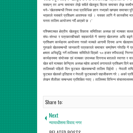
सक्छन् तर अन्य समाचार लेख्ने सबैले खेलकुद बिटमा समाचार लेख्न सक्दैन
भने–‘खेलसम्बन्धी नियम तथा प्राविधिक ज्ञान नभएको खण्डमा समाचार पुरै
भएकाले यसबारे प्रशिक्षण आवश्यक पर्छ । यसका लागि नै कास्कीमा मञ्चल
यस्ता तालिम आयोजना गर्दै आएको छ ।’
पश्चिमाञ्चल क्षेत्रीय खेलकुद विकास समितिका अध्यक्ष एवं मञ्चका सल्
संघ–संस्था र पत्रकारबीचको सहकार्यले नै समग्र खेलजगत अघि बढ्ने
प्रशिक्षण कार्यक्रम आयोजना गरको मञ्चले आगामी दिनमा अन्य खेलहरु
गुरुङले खेलसम्बन्धी जानकारी पत्रकारले समाचार सम्प्रेषण गरेपछि नै प्रा
क्षमता अभिवृद्धि गर्ने तालिममा समितिले दिएको ५० हजार रुपैंयालाई निर
कार्यक्रममा संयोजक एवं मञ्चका उपाध्यक्ष दिननाथ बरालले स्वागत 
खेल बारे मञ्चका केन्द्रिय अध्यक्ष महेश आचार्य लगायतले प्रशिक्षण दिने ब
तालिमको पहिलो दिन फुटबल खेलसम्बन्धी तालिम दिईयो । नेपाली राष्ट
फुटबल खेलको इतिहास र नेपाली फुटबलबारे सहजीकरण गरे । अर्का प्रशिक्
लेखन शैलीका सम्बन्धमा प्रशिक्षित गराए । तालिममा विभिन्न संचारमाध्
Share to:
Next
न्यायाधीशमा विवाद नगर
RELATED POSTS