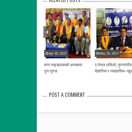
Apr
30
,
2017
May
30
,
2017
बगर भाइखलकको अध्यक्षमा
ए लेभल लचिलो, गुणस्तरीय
पुनःगुरुङ
वैज्ञानिक र व्यवहारिक–खु
POST A COMMENT