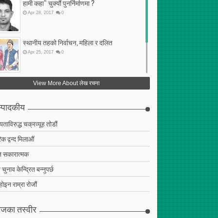
हामी कहा“ चुक्यौं पुनर्निर्माणमा ?
Apr
28
,
2017
0
स्थानीय तहको निर्वाचन, महिला र दलित
Apr
25
,
2017
0
फेरि अर्को गलत सहमति
View More About लेख रचना
Apr
25
,
2017
0
्पादकीय
ियताविरुद्ध चक्रव्यूह तोडौं
क द्वन्द मिलाऔं
 सकारात्मक
चुनाव केन्द्रित बन्नुपर्छ
 होइन राम्रा रोजौं
जका तस्वीर