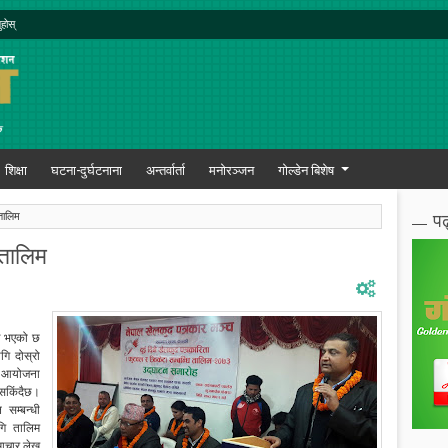
ुहोस्
शिक्षा
घटना-दुर्घटनाना
अन्तर्वार्ता
मनोरञ्जन
गोल्डेन बिशेष
पढ
तालिम
तालिम
रु भएको छ
गि दोस्रो
म आयोजना
सकिंदैछ।
 सम्बन्धी
गि तालिम
चार लेख्न