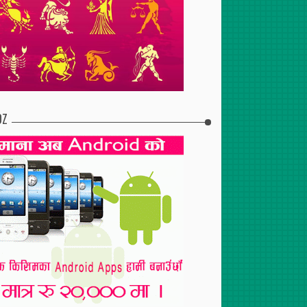
DZ
2017
Apr
30
,
2017
Jul
29
,
2017
टुरेन्टको शाखा पोखरामा
दुईसय जनाको निःशुल्क रगत
स्तन तथा पाठेघर परीक्षणबाट १२५
परीक्षण
महिला लाभान्वित