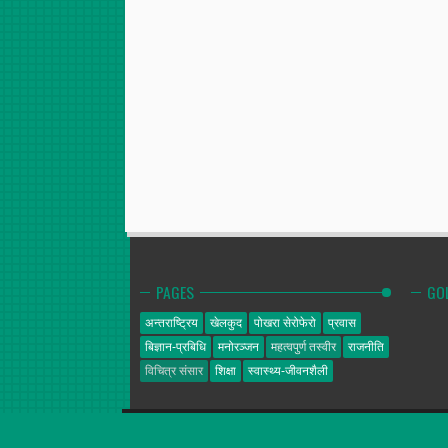
PAGES
GO
अन्तराष्ट्रिय
खेलकुद
पोखरा सेरोफेरो
प्रवास
बिज्ञान-प्रबिधि
मनोरञ्जन
महत्वपुर्ण तस्वीर
राजनीति
विचित्र संसार
शिक्षा
स्वास्थ्य-जीवनशैली
गोल्डेन न्यूज
© 2014. All Rights Reserved.