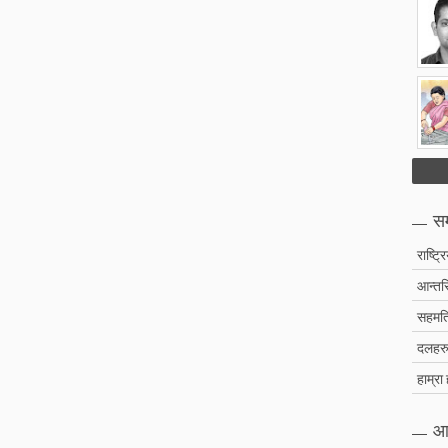
सम
राष्ट्र
आन्तरि
सहमति
दलहरु 
हाम्रा
आ