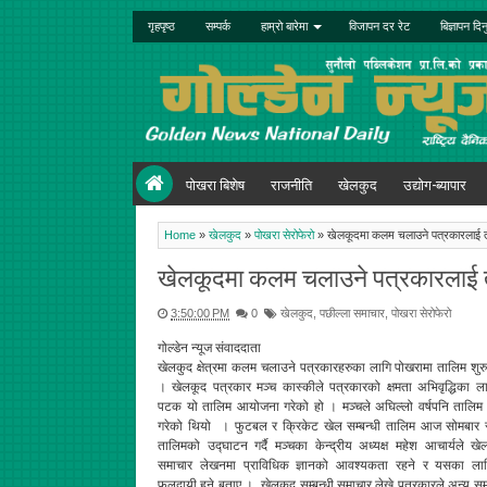
गृहपृष्ठ
सम्पर्क
हाम्रो बारेमा
विजापन दर रेट
बिज्ञापन दिन
पोखरा बिशेष
राजनीति
खेलकुद
उद्योग-ब्यापार
Home
»
खेलकुद
»
पोखरा सेरोफेरो
»
खेलकूदमा कलम चलाउने पत्रकारलाई 
खेलकूदमा कलम चलाउने पत्रकारलाई 
3:50:00 PM
0
खेलकुद
,
पछील्ला समाचार
,
पोखरा सेरोफेरो
गोल्डेन न्यूज संवाददाता
खेलकुद क्षेत्रमा कलम चलाउने पत्रकारहरुका लागि पोखरामा तालिम शु
। खेलकूद पत्रकार मञ्च कास्कीले पत्रकारको क्षमता अभिवृद्धिका ला
पटक यो तालिम आयोजना गरेको हो । मञ्चले अघिल्लो वर्षपनि तालि
गरेको थियो । फुटबल र क्रिकेट खेल सम्बन्धी तालिम आज सोमबार 
तालिमको उद्घाटन गर्दै मञ्चका केन्द्रीय अध्यक्ष महेश आचार्यले खेल
समाचार लेखनमा प्राविधिक ज्ञानको आवश्यकता रहने र यसका ला
फलदायी हुने बताए । खेलकुद सम्बन्धी समाचार लेख्ने पत्रकारले अन्य समा