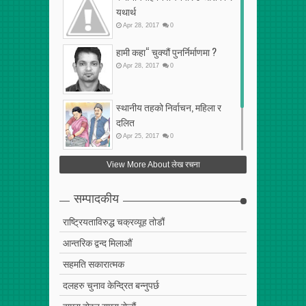
यथार्थ
Apr
28
,
2017
0
हामी कहा“ चुक्यौं पुनर्निर्माणमा ?
Apr
28
,
2017
0
स्थानीय तहको निर्वाचन, महिला र
दलित
Apr
25
,
2017
0
फेरि अर्को गलत सहमति
View More About लेख रचना
Apr
25
,
2017
0
सम्पादकीय
राष्ट्रियताविरुद्ध चक्रव्यूह तोडौं
आन्तरिक द्वन्द मिलाऔं
सहमति सकारात्मक
दलहरु चुनाव केन्द्रित बन्नुपर्छ
हाम्रा होइन राम्रा रोजौं