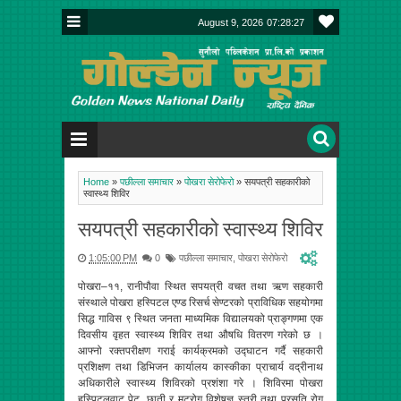
August 9, 2026
07:28:27
Home
»
पछील्ला समाचार
»
पोखरा सेरोफेरो
»
सयपत्री सहकारीको
स्वास्थ्य शिविर
सयपत्री सहकारीको स्वास्थ्य शिविर
1:05:00 PM
0
पछील्ला समाचार
,
पोखरा सेरोफेरो
पोखरा–११, रानीपौवा स्थित सपयत्री वचत तथा ऋण सहकारी
संस्थाले पोखरा हस्पिटल एण्ड रिसर्च सेण्टरको प्राविधिक सहयोगमा
सिद्ध गाविस ९ स्थित जनता माध्यमिक विद्यालयको प्राङ्गणमा एक
दिवसीय वृहत स्वास्थ्य शिविर तथा औषधि वितरण गरेको छ ।
आफ्नो रक्तपरीक्षण गराई कार्यक्रमको उद्घाटन गर्दै सहकारी
प्रशिक्षण तथा डिभिजन कार्यालय कास्कीका प्राचार्य वद्रीनाथ
अधिकारीले स्वास्थ्य शिविरको प्रशंशा गरे । शिविरमा पोखरा
हस्पिटलवाट पेट, छाती र मुटुरोग विशेषज्ञ स्त्री तथा प्रसुति रोग