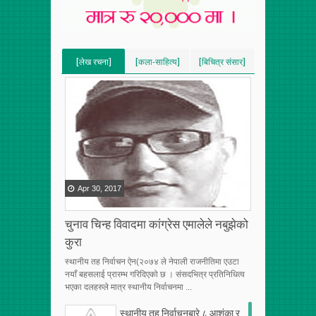
[लेख रचना]
[कला-साहित्य]
[बिचित्र संसार]
[VERTICAL]
[VERTICAL]
[VERTICAL]
[RECENT][5]
[RECENT][5]
[RECENT][5]
Apr
30
,
2017
चुनाव चिन्ह विवादमा कांग्रेस एमालेले नबुझेको
कुरा
स्थानीय तह निर्वाचन ऐन(२०७४ ले नेपाली राजनीतिमा एउटा
नयाँ बहसलाई प्रारम्भ गरिदिएको छ । संसदभित्र प्रतिनिधित्व
भएका दलहरुले मात्र स्थानीय निर्वाचनमा ...
स्थानीय तह निर्वाचनबारे ८ आशंका र