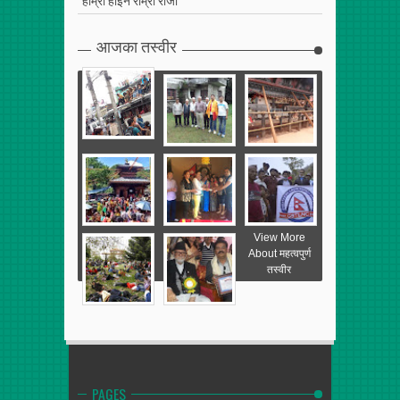
आजका तस्वीर
View More
About महत्वपुर्ण
तस्वीर
PAGES