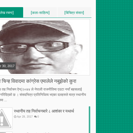
[लेख रचना]
[कला-साहित्य]
[बिचित्र संसार]
VERTICAL]
[VERTICAL]
[VERTICAL]
RECENT][5]
[RECENT][5]
[RECENT][5]
r
30
,
2017
 चिन्ह विवादमा कांग्रेस एमालेले नबुझेको कुरा
य तह निर्वाचन ऐन(२०७४ ले नेपाली राजनीतिमा एउटा नयाँ बहसलाई
्भ गरिदिएको छ । संसदभित्र प्रतिनिधित्व भएका दलहरुले मात्र स्थानीय
मा ...
स्थानीय तह निर्वाचनबारे ८ आशंका र यथार्थ
Apr
28
,
2017
0