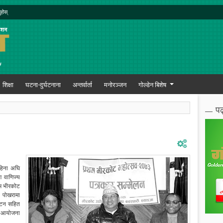
ुहोस्
शिक्षा
घटना-दुर्घटनाना
अन्तर्वार्ता
मनोरञ्जन
गोल्डेन बिशेष
पढ
हिना अघि
 वाणिज्य
्म भीरकोट
 पोखरामा
फुटन सहित
सव आयोजना