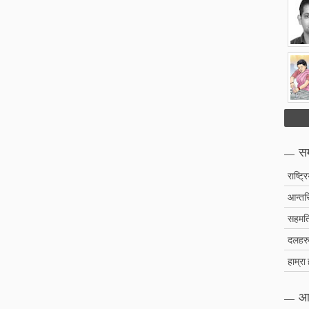
सम
राष्ट्र
आन्तरि
सहमति
दलहरु 
हाम्रा
आ