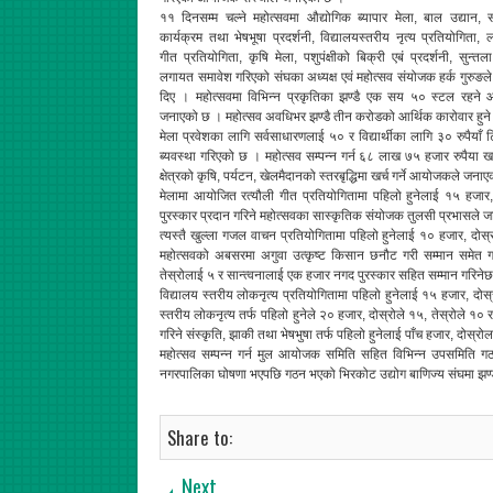
११ दिनसम्म चल्ने महोत्सवमा औद्योगिक ब्यापार मेला, बाल उद्यान, स
कार्यक्रम तथा भेषभूषा प्रदर्शनी, विद्यालयस्तरीय नृत्य प्रतियोगिता, 
गीत प्रतियोगिता, कृषि मेला, पशुपंक्षीको बिक्री एबं प्रदर्शनी, सुन्तला
लगायत समावेश गरिएको संघका अध्यक्ष एवं महोत्सव संयोजक हर्क गुरुङल
दिए । महोत्सवमा विभिन्न प्रकृतिका झण्डै एक सय ५० स्टल रहने
जनाएको छ । महोत्सव अवधिभर झण्डै तीन करोडको आर्थिक कारोवार हुने र झ
मेला प्रवेशका लागि सर्वसाधारणलाई ५० र विद्यार्थीका लागि ३० रुपैय
ब्यवस्था गरिएको छ । महोत्सव सम्पन्न गर्न ६८ लाख ७५ हजार रुपैया 
क्षेत्रको कृषि, पर्यटन, खेलमैदानको स्तरबृद्धिमा खर्च गर्ने आयोजकले जना
मेलामा आयोजित रत्यौली गीत प्रतियोगितामा पहिलो हुनेलाई १५ हजार, दो
पुरस्कार प्रदान गरिने महोत्सवका सास्कृतिक संयोजक तुलसी प्रभासले
त्यस्तै खुल्ला गजल वाचन प्रतियोगितामा पहिलो हुनेलाई १० हजार, दोस्र
महोत्सवको अबसरमा अगुवा उत्कृष्ट किसान छनौट गरी सम्मान समेत 
तेस्रोलाई ५ र सान्त्वनालाई एक हजार नगद पुरस्कार सहित सम्मान गरिने
विद्यालय स्तरीय लोकनृत्य प्रतियोगितामा पहिलो हुनेलाई १५ हजार, दोस्
स्तरीय लोकनृत्य तर्फ पहिलो हुनेले २० हजार, दोस्रोले १५, तेस्रोले १० र स
गरिने संस्कृति, झाकी तथा भेषभुषा तर्फ पहिलो हुनेलाई पाँच हजार, दोस्रो
महोत्सव सम्पन्न गर्न मुल आयोजक समिति सहित विभिन्न उपसमिति ग
नगरपालिका घोषणा भएपछि गठन भएको भिरकोट उद्योग बाणिज्य संघमा झण्ड
Share to:
Next