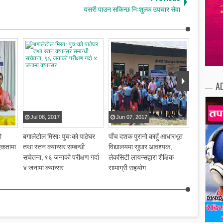
यसरी पाउन सकिन्छ निःशुल्क उपचार सेवा
A
Jul
08
,
2017
Jun
07
,
2017
May
30
,
ो
बगालेटोल मिसाः पुचःको पाठेघर
पाँच दशक पुरानो काहुँ आधारभूत
ए लेभल लचि
एकतामा
तथा स्तन क्यान्सर सम्बन्धी
विद्यालयमा सुधार आवश्यक,
वैज्ञानिक र
सचेतना, ९६ जनाको परीक्षण गर्दा
लेकसिटी लायन्सद्वारा शैक्षिक
४ जनामा क्यान्सर
सामाग्री सहयोग