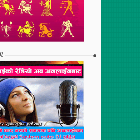
DZ
2017
Apr
30
,
2017
Apr
30
,
2017
लो, गुणस्तरीय,
बगर भाइखलकको अध्यक्षमा
लोकदोहोरी क्षेत्र–२०७३ लाई
 व्यवहारिक–खुलाल
पुनःगुरुङ
फर्केर हेर्दा