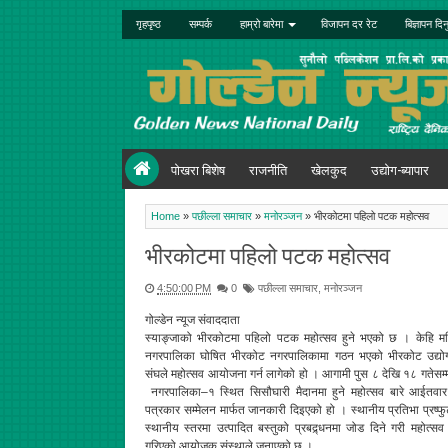
गृहपृष्ठ
सम्पर्क
हाम्रो बारेमा
विजापन दर रेट
बिज्ञापन दिन
पोखरा बिशेष
राजनीति
खेलकुद
उद्योग-ब्यापार
Home
»
पछील्ला समाचार
»
मनोरञ्जन
»
भीरकोटमा पहिलो पटक महोत्सव
भीरकोटमा पहिलो पटक महोत्सव
4:50:00 PM
0
पछील्ला समाचार
,
मनोरञ्जन
गोल्डेन न्यूज संवाददाता
स्याङ्जाको भीरकोटमा पहिलो पटक महोत्सव हुने भएको छ । केहि म
नगरपालिका घोषित भीरकोट नगरपालिकामा गठन भएको भीरकोट उद्योग
संघले महोत्सव आयोजना गर्न लागेको हो । आगामी पुस ८ देखि १८ गतेसम
नगरपालिका–१ स्थित सिसौघारी मैदानमा हुने महोत्सव बारे आईतवार
पत्रकार सम्मेलन मार्फत जानकारी दिइएको हो । स्थानीय प्रतिभा प्रष्
स्थानीय स्तरमा उत्पादित बस्तुको प्रबद्र्धनमा जोड दिने गरी महोत्
गरिएको आयोजक संस्थाले जनाएको छ ।