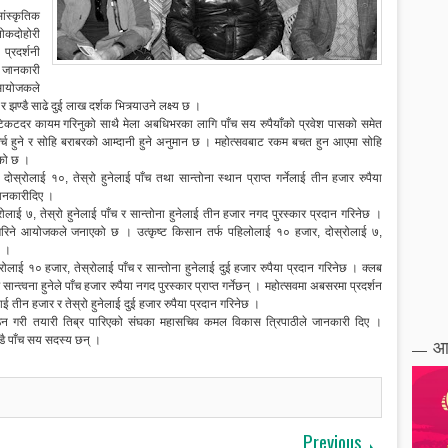
ांस्कृतिक
लोकदोहोरी
 प्रदर्शनी
े जानकारी
 आयोजकले
ण्डै साढे दुई लाख दर्शक भित्र्याउने लक्ष्य छ ।
ाँ टिकटदर कायम गरिनुको साथै मेला अबधिभरका लागि पाँच सय रुपैयाँको प्रवेश पासको समेत
खर्च हुने र सोहि बराबरको आम्दानी हुने अनुमान छ । महोत्सवबाट रकम बचत हुन आएमा सोहि
एको छ ।
स्रोलाई १०, तेस्रो हुनेलाई पाँच तथा सान्तोना स्थान प्राप्त गर्नेलाई तीन हजार रुपैया
 जानकारीदिए ।
ोलाई ७, तेस्रो हुनेलाई पाँच र सान्तोना हुनेलाई तीन हजार नगद पुरस्कार प्रदान गरिनेछ ।
गरिने आयोजकले जनाएको छ । उत्कृष्ट किसान तर्फ पहिलोलाई १० हजार, दोस्रोलाई ७,
छ ।
रोलाई १० हजार, तेस्रोलाई पाँच र सान्तोना हुनेलाई दुई हजार रुपैया प्रदान गरिनेछ । क्लब
ान्त्वना हुनेले पाँच हजार रुपैया नगद पुरस्कार प्राप्त गर्नेछन् । महोत्सवमा अबसरमा प्रदर्शन
लाई तीन हजार र तेस्रो हुनेलाई दुई हजार रुपैया प्रदान गरिनेछ ।
ठन गरी तयारी तिब्र पारिएको संघका महासचिव कमल विकास त्रिपाठीले जानकारी दिए ।
ै पाँच सय सदस्य छन् ।
आ
Previous