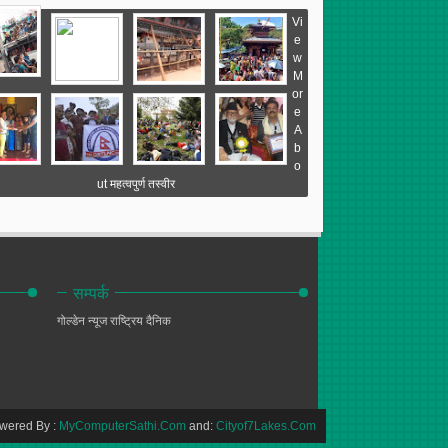
Vi
e
w
M
or
e
A
b
o
ut महत्वपुर्ण तस्वीर
सम्पर्क
गोल्डेन न्यूज
राष्ट्रिय दैनिक
wered By :
MyComputerSathi.Com
and:
Cityof7Lakes.Com