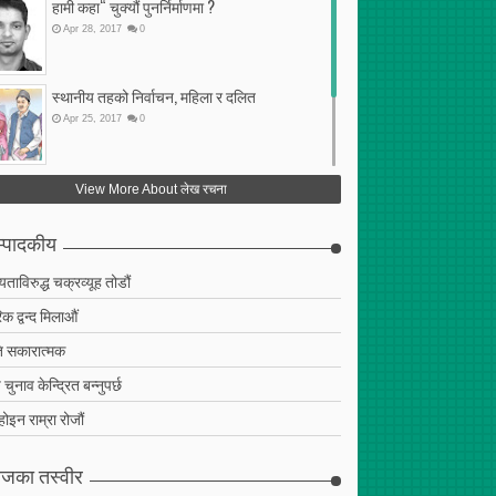
हामी कहा“ चुक्यौं पुनर्निर्माणमा ?
Apr
28
,
2017
0
स्थानीय तहको निर्वाचन, महिला र दलित
Apr
25
,
2017
0
फेरि अर्को गलत सहमति
View More About लेख रचना
Apr
25
,
2017
0
्पादकीय
ियताविरुद्ध चक्रव्यूह तोडौं
क द्वन्द मिलाऔं
 सकारात्मक
चुनाव केन्द्रित बन्नुपर्छ
 होइन राम्रा रोजौं
जका तस्वीर