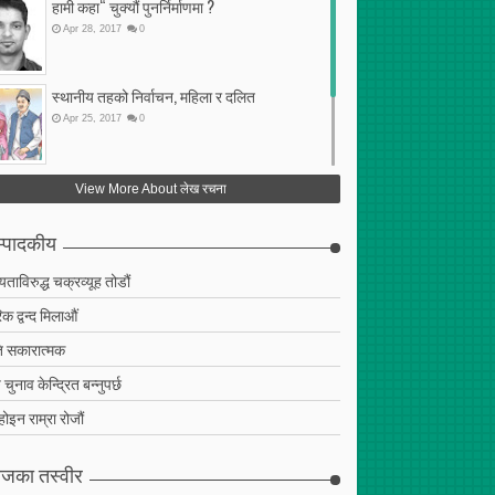
हामी कहा“ चुक्यौं पुनर्निर्माणमा ?
Apr
28
,
2017
0
स्थानीय तहको निर्वाचन, महिला र दलित
Apr
25
,
2017
0
फेरि अर्को गलत सहमति
View More About लेख रचना
Apr
25
,
2017
0
्पादकीय
ियताविरुद्ध चक्रव्यूह तोडौं
क द्वन्द मिलाऔं
 सकारात्मक
चुनाव केन्द्रित बन्नुपर्छ
 होइन राम्रा रोजौं
जका तस्वीर