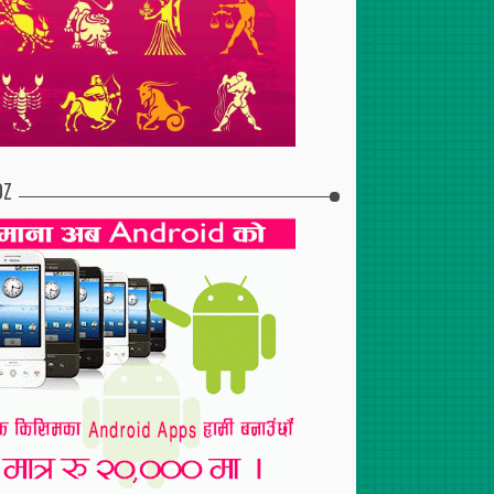
DZ
2017
Apr
30
,
2017
Jul
29
,
2017
टुरेन्टको शाखा पोखरामा
दुईसय जनाको निःशुल्क रगत
स्तन तथा पाठेघर परीक्षणबाट १२५
परीक्षण
महिला लाभान्वित