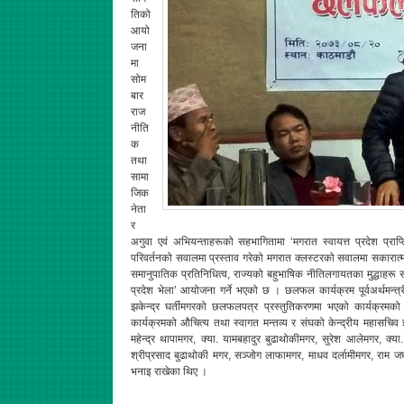
तिको
आयो
जना
मा
सोम
बार
राज
नीति
क
तथा
सामा
जिक
नेता
र
अगुवा एवं अभियन्ताहरूको सहभागितामा ‘मगरात स्वायत्त प्रदेश प्
परिवर्तनको सवालमा प्रस्ताव गरेको मगरात क्लस्टरको सवालमा सकारात्मक
समानुपातिक प्रतिनिधित्व, राज्यको बहुभाषिक नीतिलगायतका मुद्धाहरू
प्रदेश भेला’ आयोजना गर्ने भएको छ । छलफल कार्यक्रम पूर्वअर्थमन्त
झकेन्द्र घर्तीमगरको छलफलपत्र प्रस्तुतिकरणमा भएको कार्यक्रमको स
कार्यक्रमको औचित्य तथा स्वागत मन्तव्य र संघको केन्द्रीय महासचिव 
महेन्द्र थापामगर, क्या. यामबहादुर बुढाथोकीमगर, सुरेश आलेमगर, क्
श्रीप्रसाद बुढाथोकी मगर, सञ्जोग लाफामगर, माधव दर्लामीमगर, राम ज
भनाइ राखेका थिए ।