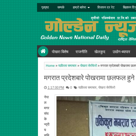
गृहपृष्ठ
सम्पर्क
हाम्रो बारेमा
विजापन दर रेट
बिज्ञापन दिन
पोखरा बिशेष
राजनीति
खेलकुद
उद्योग-ब्यापार
Home
»
पछील्ला समाचार
»
पोखरा सेरोफेरो
»
मगरात प्रदेशबारे पोखरामा छल
मगरात प्रदेशबारे पोखरामा छलफल हुने
1:17:00 PM
0
पछील्ला समाचार
,
पोखरा सेरोफेरो
नेपा
ल
मगर
संघ
के
न्द्री
य
समि