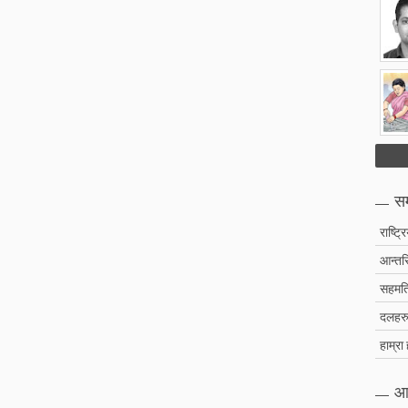
सम
राष्ट्र
आन्तरि
सहमति
दलहरु 
हाम्रा
आ