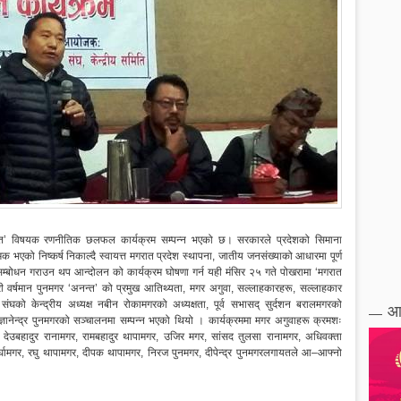
राप्ति’ विषयक रणनीतिक छलफल कार्यक्रम सम्पन्न भएको छ। सरकारले प्रदेशको सिमाना
 भएको निष्कर्ष निकाल्दै स्वायत्त मगरात प्रदेश स्थापना, जातीय जनसंख्याको आधारमा पूर्ण
 सम्बोधन गराउन थप आन्दोलन को कार्यक्रम घोषणा गर्न यही मंसिर २५ गते पोखरामा ‘मगरात
्री वर्षमान पुनमगर ‘अनन्त’ को प्रमुख आतिथ्यता, मगर अगुवा, सल्लाहकारहरू, सल्लाहकार
ंघको केन्द्रीय अध्यक्ष नबीन रोकामगरको अध्यक्षता, पूर्व सभासद् सुर्दशन बरालमगरको
आ
ज्ञानेन्द्र पुनमगरको सञ्चालनमा सम्पन्न भएको थियो । कार्यक्रममा मगर अगुवाहरू क्रमशः
या. देउबहादुर रानामगर, रामबहादुर थापामगर, उजिर मगर, सांसद तुलसा रानामगर, अधिवक्ता
र्घामगर, रघु थापामगर, दीपक थापामगर, निरज पुनमगर, दीपेन्द्र पुनमगरलगायतले आ–आफ्नो