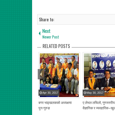
Share to:
Next
Newer Post
RELATED POSTS
Apr
30
,
2017
May
30
,
2017
बगर भाइखलकको अध्यक्षमा
ए लेभल लचिलो, गुणस्तरीय
पुनःगुरुङ
वैज्ञानिक र व्यवहारिक–खु