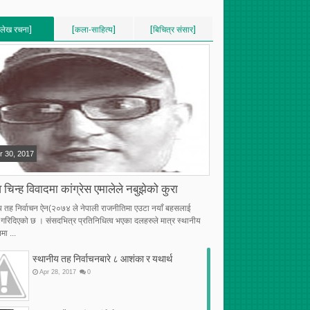
[लेख रचना]
[कला-साहित्य]
[बिचित्र संसार]
VERTICAL]
[VERTICAL]
[VERTICAL]
RECENT][5]
[RECENT][5]
[RECENT][5]
r
30
,
2017
 चिन्ह विवादमा कांग्रेस एमालेले नबुझेको कुरा
य तह निर्वाचन ऐन(२०७४ ले नेपाली राजनीतिमा एउटा नयाँ बहसलाई
्भ गरिदिएको छ । संसदभित्र प्रतिनिधित्व भएका दलहरुले मात्र स्थानीय
मा ...
स्थानीय तह निर्वाचनबारे ८ आशंका र यथार्थ
Apr
28
,
2017
0