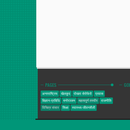
PAGES
GO
अन्तराष्ट्रिय
खेलकुद
पोखरा सेरोफेरो
प्रवास
बिज्ञान-प्रबिधि
मनोरञ्जन
महत्वपुर्ण तस्वीर
राजनीति
विचित्र संसार
शिक्षा
स्वास्थ्य-जीवनशैली
गोल्डेन न्यूज
© 2014. All Rights Reserved.