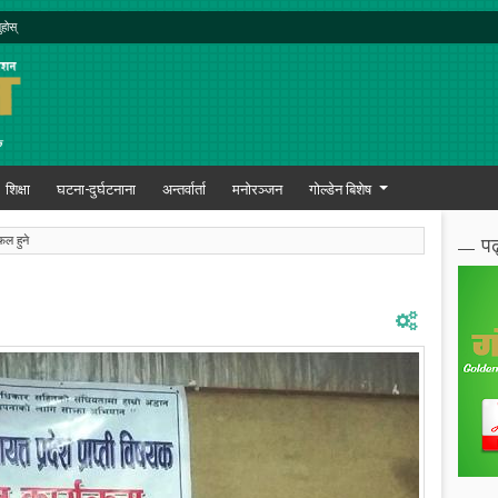
ुहोस्
शिक्षा
घटना-दुर्घटनाना
अन्तर्वार्ता
मनोरञ्जन
गोल्डेन बिशेष
पढ
फल हुने