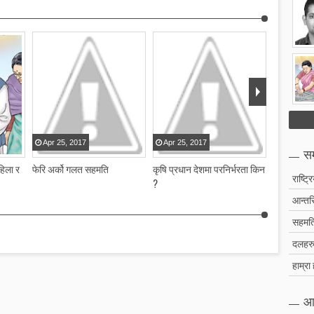
Apr
25
,
2017
Apr
25
,
2017
सम
हिला र
फेरि अर्को गलत सहमति
कृषि प्रधान देशमा परनिर्भरता किन
राष्ट्र
?
आन्तरि
सहमति
दलहरु 
हाम्रा
आ