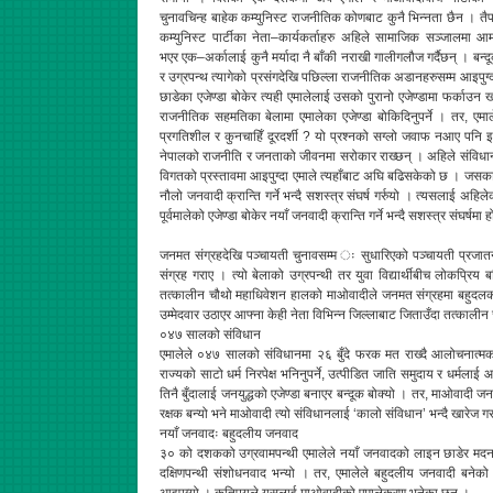
चुनावचिन्ह बाहेक कम्युनिस्ट राजनीतिक कोणबाट कुनै भिन्नता छैन । तैप
कम्युनिस्ट पार्टीका नेता–कार्यकर्ताहरु अहिले सामाजिक सञ्जालमा आ
भएर एक–अर्कालाई कुनै मर्यादा नै बाँकी नराखी गालीगलौज गर्दैछन् । बन्द
र उग्रपन्थ त्यागेको प्रसंगदेखि पछिल्ला राजनीतिक अडानहरुसम्म आइपुग्दा 
छाडेका एजेण्डा बोकेर त्यही एमालेलाई उसको पुरानो एजेण्डामा फर्काउन 
राजनीतिक सहमतिका बेलामा एमालेका एजेण्डा बोकिदिनुपर्ने । तर, एमाले 
प्रगतिशील र कुनचाहिँ दूरदर्शी ? यो प्रश्नको सग्लो जवाफ नआए पनि इतिहास
नेपालको राजनीति र जनताको जीवनमा सरोकार राख्छन् । अहिले संविधान 
विगतको प्रस्तावमा आइपुग्दा एमाले त्यहाँबाट अघि बढिसकेको छ । जसका 
नौलो जनवादी क्रान्ति गर्ने भन्दै सशस्त्र संघर्ष गर्रुयो । त्यसलाई 
पूर्वमालेको एजेण्डा बोकेर नयाँ जनवादी क्रान्ति गर्ने भन्दै सशस्त्र संघर्ष
जनमत संग्रहदेखि पञ्चायती चुनावसम्म ः सुधारिएको पञ्चायती प्रजातन्
संग्रह गराए । त्यो बेलाको उग्रपन्थी तर युवा विद्यार्थीबीच लोकप्रिय
तत्कालीन चौथो महाधिवेशन हालको माओवादीले जनमत संग्रहमा बहुदलको पक
उम्मेदवार उठाएर आफ्ना केही नेता विभिन्न जिल्लाबाट जिताउँदा तत्कालीन
०४७ सालको संविधान
एमालेले ०४७ सालको संविधानमा २६ बुँदे फरक मत राख्दै आलोचनात्मक
राज्यको साटो धर्म निरपेक्ष भनिनुपर्ने, उत्पीडित जाति समुदाय र धर्म
तिनै बुँदालाई जनयुद्धको एजेण्डा बनाएर बन्दूक बोक्यो । तर, माओवादी
रक्षक बन्यो भने माओवादी त्यो संविधानलाई ‘कालो संविधान’ भन्दै खारेज ग
नयाँ जनवादः बहुदलीय जनवाद
३० को दशकको उग्रवामपन्थी एमालेले नयाँ जनवादको लाइन छाडेर मदन भण
दक्षिणपन्थी संशोधनवाद भन्यो । तर, एमालेले बहुदलीय जनवादी बनेको