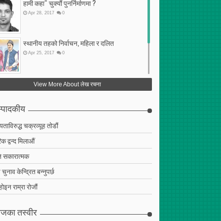
हामी कहा“ चुक्यौं पुनर्निर्माणमा ?
Apr
28
,
2017
0
स्थानीय तहको निर्वाचन, महिला र दलित
Apr
25
,
2017
0
फेरि अर्को गलत सहमति
View More About लेख रचना
Apr
25
,
2017
0
्पादकीय
ियताविरुद्ध चक्रव्यूह तोडौं
क द्वन्द मिलाऔं
 सकारात्मक
चुनाव केन्द्रित बन्नुपर्छ
 होइन राम्रा रोजौं
जका तस्वीर