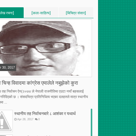
[लेख रचना]
[कला-साहित्य]
[बिचित्र संसार]
VERTICAL]
[VERTICAL]
[VERTICAL]
RECENT][5]
[RECENT][5]
[RECENT][5]
r
30
,
2017
 चिन्ह विवादमा कांग्रेस एमालेले नबुझेको कुरा
य तह निर्वाचन ऐन(२०७४ ले नेपाली राजनीतिमा एउटा नयाँ बहसलाई
्भ गरिदिएको छ । संसदभित्र प्रतिनिधित्व भएका दलहरुले मात्र स्थानीय
मा ...
स्थानीय तह निर्वाचनबारे ८ आशंका र यथार्थ
Apr
28
,
2017
0