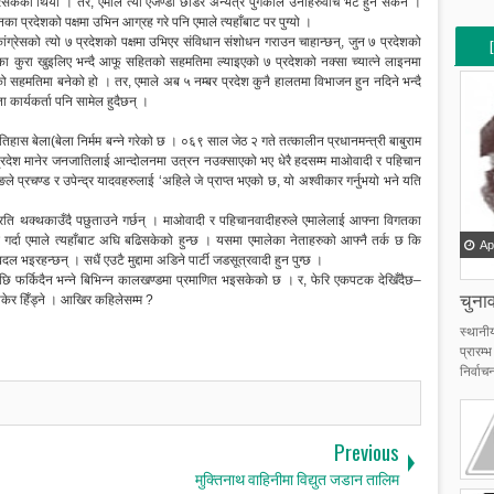
सकेको थियो । तर, एमाले त्यो एजेण्डा छाडेर अन्यत्रै पुगेकाले उनीहरुवीच भेट हुन सकेन ।
्रदेशको पक्षमा उभिन आग्रह गरे पनि एमाले त्यहाँबाट पर पुग्यो ।
ग्रेसको त्यो ७ प्रदेशको पक्षमा उभिएर संविधान संशोधन गराउन चाहान्छन्, जुन ७ प्रदेशको
का कुरा खुइलिए भन्दै आफू सहितको सहमतिमा ल्याइएको ७ प्रदेशको नक्सा च्यात्ने लाइनमा
 सहमतिमा बनेको हो । तर, एमाले अब ५ नम्बर प्रदेश कुनै हालतमा विभाजन हुन नदिने भन्दै
[
ार्यकर्ता पनि सामेल हुदैछन् ।
[
तिहास बेला(बेला निर्मम बन्ने गरेको छ । ०६९ साल जेठ २ गते तत्कालीन प्रधानमन्त्री बाबुराम
रदेश मानेर जनजातिलाई आन्दोलनमा उत्रन नउक्साएको भए धेरै हदसम्म माओवादी र पहिचान
ङले प्रचण्ड र उपेन्द्र यादवहरुलाई ‘अहिले जे प्राप्त भएको छ, यो अश्वीकार गर्नुभयो भने यति
्रति थक्थकाउँदै पछुताउने गर्छन् । माओवादी र पहिचानवादीहरुले एमालेलाई आफ्ना विगतका
न्दै गर्दा एमाले त्यहाँबाट अघि बढिसकेको हुन्छ । यसमा एमालेका नेताहरुको आफ्नै तर्क छ कि
Ap
भइरहन्छन् । सधैं एउटै मुद्दामा अडिने पार्टी जडसूत्रवादी हुन पुग्छ ।
ेपछि फर्किदैन भन्ने बिभिन्न कालखण्डमा प्रमाणित भइसकेको छ । र, फेरि एकपटक देखिँदैछ–
चुनाव
बोकेर हिँड्ने । आखिर कहिलेसम्म ?
स्थानी
प्रारम
निर्वाचन
Previous
मुक्तिनाथ वाहिनीमा विद्युत जडान तालिम