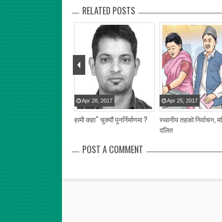
RELATED POSTS
pr
28
,
2017
Apr
28
,
2017
Apr
25
,
2017
नीय तह निर्वाचनबारे ८ आशंका
हामी कहा“ चुक्यौं पुनर्निर्माणमा ?
स्थानीय तहको निर्वाचन, म
ार्थ
दलित
POST A COMMENT