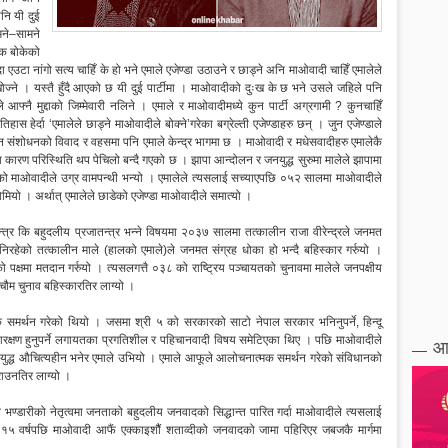
नि यी दुई
मने–सामने
ूक बोकेको
एउटा नांगो सत्य चाहिँ के हो भने एमाले एजेण्डा उठाउने र छाड्ने अनि माओवादी चाहिँ एमालेले
खोज्ने । यस्तै हुँदै आएको छ यी दुई पार्टीमा । माओवादीको दुःख के छ भने उसले जहिले पनि
आफ्नै मुद्दाको जिम्मेवारी नलिने । एमाले र माओवादीमध्ये कुन पार्टी अग्रगामी ? कुनचाहिँ
 हेर्दा ‘एमालेले छाड्ने माओवादीले बोक्ने’गरेका बग्रेल्ती एजेण्डाहरु छन् । जुन एजेण्डाले
संशोधनको विवाद र वहसमा पनि एमाले केन्द्र भागमा छ । माओवादी र मधेसवादीहरु एमालेकै
कारण परिस्थिति थप पेचिलो बन्दै गएको छ । झापा आन्दोलन र जनयुद्ध सुरुमा मालेले झापामा
अहिलेको माओवादीले उग्र वामपन्थी भन्यो । एमालेले त्यसलाई सच्याएपछि ०५२ सालमा माओवादीले
मा होमियो । अर्थात् एमालेले छाडेको एजेण्डा माओवादीले समात्यो ।
त्र कि बहुदलीय प्रजातन्त्र भन्ने विषयमा २०३७ सालमा तत्कालीन राजा वीरेन्द्रले जनमत
 बनिरहेको तत्कालीन माले (हालको एमाले)ले जनमत संग्रह धोका हो भन्दै बहिस्कार गर्रुयो ।
्षमा मतदान गर्रुयो । त्यसलगत्तै ०३८ को राष्ट्रिय पञ्चायतको चुनावमा मालेले जनपक्षीय
 चौम चुनाव बहिस्कारतिर लाग्यो ।
 समर्थन गरेको थियो । जसमा श्री ५ को सरकारको साटो नेपाल सरकार भनिनुपर्ने, हिन्दू
लाई आरक्षण हुनुपर्ने लगायतका प्रगतिशील र पहिचानवादी विषय समेटिएका थिए । पछि माओवादीले
आ
 जनयुद्ध औचित्यहीन भनेर एमाले उभियो । एमाले आफूले आलोचनात्मक समर्थन गरेको संविधानको
राउनतिर लाग्यो ।
्डारीको नेतृत्वमा जनताको बहुदलीय जनवादको सिद्धान्त पारित गर्दा माओवादीले त्यसलाई
 १५ वर्षपछि माओवादी आफैं एक्काइशौैं शताव्दीको जनवादको जामा पहिरिएर जबजकै मार्गमा