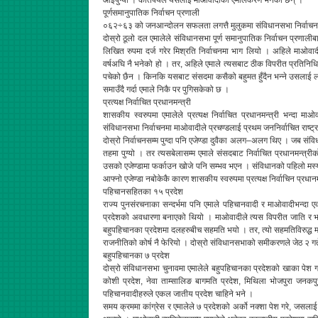
आइपुग्यो । कतिपयले यसलाई माओवादीको एमालेकरण भनेका छन् ।
पूर्णसमानुपातिक निर्वाचन प्रणाली
०६२÷६३ को जनआन्दोलन सफलता लगत्तै मुलुकमा संविधानसभा निर्वाचनक
दोस्रो ठूलो दल एमालेले संविधानसभा पूर्ण समानुपातिक निर्वाचन प्रणाल
लिखित रुपमा दर्ज गरेर मिश्रति निर्वाचनमा भाग लियो । अहिले माओवादी
वर्षअघि नै भनेको हो । तर, अहिले एमाले त्यसबाट ठीक विपरीत प्रतिनिधिसभा
पचेको छैन । किनकि यसबाट संसदमा कसैको बहुमत हुँदैन भन्ने उसलाई लाग
समाउँदै गर्दा एमाले निकै पर पुगिसकेको छ ।
प्रत्यक्ष निर्वाचित प्रधानमन्त्री
शासकीय स्वरुपमा एमालेले प्रत्यक्ष निर्वाचित प्रधानमन्त्री भन्दा मा
संविधानसभा निर्वाचनमा माओवादीले प्रचण्डलाई प्रथम जननिर्वाचित राष्ट्रपति
दोस्रो निर्वाचनसम्म पुग्दा पनि एजेण्डा दुवैका अलग–अलग थिए । जब संविधान
तहमा पुग्यो । तर त्यसबेलासम्म एमाले संसदबाट निर्वाचित प्रधानमन्त्र
उसको एजेण्डामा फर्काउन खोजे पनि सम्भव भएन । संविधानको पहिलो मस्यौ
आफ्नो एजेण्डा नबोकेकै कारण शासकीय स्वरुपमा प्रत्यक्ष निर्वाचिन प्रधान
पहिचानसहितका १५ प्रदेश
राज्य पुनसंरचनाका सन्दर्भमा पनि एमाले पहिचानवादी र माओवादीभन्
प्रदेशको अवधारणा बनाएको थियो । माओवादीले त्यस विपरीत जाति र भा
बहुपहिचानका प्रदेशमा दलहरुबीच सहमति भयो । तर, त्यो सहमतिविरुद्ध
राजनीतिको कोर्ष नै फेरियो । दोस्रो संविधानसभाको समीकरणले जेठ २ गत
बहुपहिचानका ७ प्रदेश
दोस्रो संविधानसभा चुनावमा एमालेले बहुपहिचानका प्रदेशको खाका पेश गर्द
कोशी प्रदेश, नेवा ताम्सालिङ बागमति प्रदेश, मिथिला भोजपुरा जनकप
पहिचानवादीहरुले एकल जातीय प्रदेश चाहिने भने ।
समय क्रममा कांग्रेस र एमालेले ७ प्रदेशको अर्को नक्शा पेश गरे, जसल