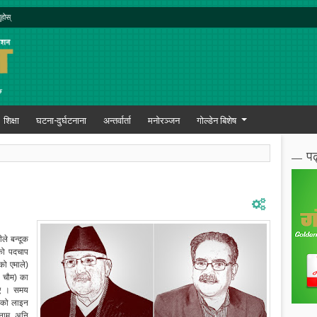
ुहोस्
शिक्षा
घटना-दुर्घटनाना
अन्तर्वार्ता
मनोरञ्जन
गोल्डेन बिशेष
पढ
ले बन्दूक
ेको पदचाप
को एमाले)
न चौम) का
थिए । समय
्थको लाइन
 नाम अनि