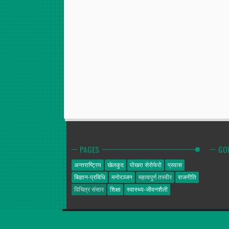
PAGES
GO
अन्तराष्ट्रिय
खेलकुद
पोखरा सेरोफेरो
प्रवास
बिज्ञान-प्रबिधि
मनोरञ्जन
महत्वपुर्ण तस्वीर
राजनीति
विचित्र संसार
शिक्षा
स्वास्थ्य-जीवनशैली
गोल्डेन न्यूज
© 2014. All Rights Reserved.