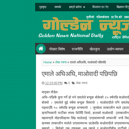
गृहपृष्ठ
सम्पर्क
हाम्रो बारेमा
विजापन दर रेट
बिज्ञापन दिन
पोखरा बिशेष
राजनीति
खेलकुद
उद्योग-ब्यापार
Home
»
लेख रचना
»
एमाले अघिअघि, माओवादी पछिपछि
एमाले अघिअघि, माओवादी पछिपछि
12:23:00 PM
0
लेख रचना
मातृका पौडेल
अघि–पछिकै कुरा गर्ने हो भने एमालेले बन्दूक बोकेको २५ वर्षपछि माओवादी
बोक्यो । एमालेले दुई वर्षमा बन्दूक बिसायो । माओवादीले पनि एमाल
पछ्याउँदै १० वर्षपछि बन्दूक थन्क्यायो । जुनबेला तत्कालीन माले (हाल
क्रान्तिकारी पार्टीका रुपमा फैलिँदै थियो, हालको माओवादी (तत्काली
महामन्त्री मोहनविक्रम सिंह मालेलाई ‘उग्रवामपन्थी लप्फाजी’ भन्दै 
क्रममा तत्कालीन मालेले उग्रवामपन्थ छाडेपछि माओवादीले उग्रवामपन
समायो । बितेको एक दशकमा अब एमाले र माओवादीबीच पार्टीको