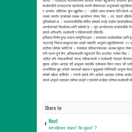
थाल्यो । माओवादी त्यतिबेलासम्म एमालेले भनेका बहुजातीय प्रदेशमा झरि
माओवादीले पटक(पटक एमालेलाई आफ्नै घोषणापत्र अनुसारको बहुपहिचानका प
र अन्तमाः उहिलेका कुरा खुइलिए !ः अहिले आएर प्रचण्ड फेरि एमाले–कां
नक्सा च्यातेर प्रचण्डले सडक आन्दोलन गरेका थिए । तर, एमाले उहिले
पुगिसकेको छ । नवलपरासीदेखि बर्दिया सम्मको तराई प्रदेश एमालेसहितको
आन्दोलनको रिहर्सलमा लागि सकेको छ । जुन आन्दोलनमा माओवादीकै नेता क
एमाले अघिअघि, माओवादी र पहिचानवादी पछिपछि
इतिहास निर्मम हुन्छ भन्छन् कम्युनिस्टहरु । वास्तवमा माओवादीका लागि इ
भट्टराई निवास बालुवाटारमा भएको सहमति अनुसार बहुपहिचानका ११ प्
वादीका एजेण्डा समेटिन्थे । त्यसबेला संविधानसभाका अध्यक्ष सुवास नेम्वा
पनि प्राप्त हुने छैन, इतिहासप्रति पछुताउने दिन आउनेछ’ भनेका थिए ।
अहिले पनि नेम्वाङसँगको भेटमा पहिचानवादी र माओवादी नेताहरु विगतप
मुद्दामा अडिन आग्रह गर्दै आफूहरु एमालेकै एजेण्डामा मिल्न तयार छौं भ
राजनीतिक मुद्दा भनेको जनताको चाहना र मुलुकको परिस्थिति अनुरुप फेरबदल 
बगेको खोला फर्किदैन । त्यस्तै एमाले पनि आफैले उठाएका एजेण्डा छाड
एमाले आफूले उठाएका एजेण्डा छाड्ने र एमालेले छाडेका एजेण्डा माओवादी 
Share to:
Next
मेरो पहिचानः देखाउ“ कि लुकाउ“ ?