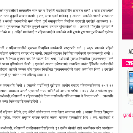
ो प्रणालीबारे तत्कालीन सात दल र विद्रोही माओवादीबीच छलफल चल्यो । सात दलमध्येको
ीबाट गठन हुनुपर्ने अडान राख्यो । तर, अन्य दलले मानेनन् । अन्ततः एमालेले आफ्नो फरक मत
 र मधेसी जनजातिले भन्ने गरेको पूर्ण समानुपातिक निर्वाचन प्रणाली एमालेले आजभन्दा १०
 पूर्ण प्रत्यक्ष निर्वाचित हुनुपर्ने धारणा बनाउन पुगिसकेको छ । उसलाई मिश्रति प्रणाली नै
ेको छ । अहिले माओवादी र पहिचानवादीले एमालेको उनी पुरानो पूर्ण समानुपातिकको एजेण्डा
ओवादी र पहिचानवादीले प्रत्यक्ष निर्वा्चिन कार्यकारी राष्ट्रपति भने । ०६४ सालको पहिलो
A
को उम्मेदवार बनाएर भोट माग्यो, एमालेले प्रत्यक्ष निर्वाचित कार्यकारी प्रधानमन्त्री भन्यो ।
 निर्माणका क्रममा सहमति खोज्ने बेला भयो, माओवादी प्रत्यक्ष निर्वाचित प्रधानमन्त्री मान्ने
ीको पक्षमा पुगिसकेको थियो । एमालेले आफ्ना एजेण्डालाई लावारिस छाडेर हिँडेपछि माओवादीले
दामा आएको जनमत पनि प्रत्यक्ष निर्वाचित प्रधानमन्त्रीको पक्षमा अत्यधिक थियो । एमालेले
मन्त्री हुन सकेन भन्ने सबैलाई थाहा छ ।
दा एक कदमअघि थियो । एमालेले पार्टीभित्रै दुईपटक आयोग बनाएर पहिचानसहितका १५ र ११
षाका आधारमा आफ्नै प्रकारले राज्य समितिको अभ्यास ग¥यो । ०६९ जेठ २ गतेसम्म पुग्दा
 माओवादी,मधेशवादी र पहिचानवादीनै टिक्न नसकेपछि संविधानसभा नै विघटन भयो । त्यसपछि
े भन्दा निकै पछाडि फर्काइदियो ।
ै पहिचान भेटिने, द्वन्द्व मेटिने संघीयताको नारा लिएर जनतामा गयो । जसमा किरात लिम्बुवान
ुर प्रदेश, मगरात तमुवान गण्डक प्रदेश जस्ता नामहरु प्रस्तावित थिए । तर, माओवादी र
ाई माओवादी, मधेसवादी र पहिचानवादीसहितको ३१ दलीय मोर्चाले ठाडै अस्वीकार गरेर आन्दोलन