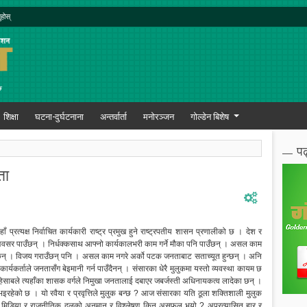
ुहोस्
शिक्षा
घटना-दुर्घटनाना
अन्तर्वार्ता
मनोरञ्जन
गोल्डेन बिशेष
पढ
ता
्रत्यक्ष निर्वाचित कार्यकारी राष्ट्र प्रमुख हुने राष्ट्रपतीय शासन प्रणालीको छ । देश र
 अवसर पाउँछन् । निर्धक्कसाथ आफ्नो कार्यकालभरी काम गर्ने मौका पनि पाउँछन् । असल काम
िन्छन् । विजय गराउँछन् पनि । असल काम नगरे अर्को पटक जनताबाट सताच्यूत हुन्छन् । अनि
र्ताले जनतासँग बेइमानी गर्न पाउँदैनन् । संसारका धेरै मुलुकमा यस्तो व्यवस्था कायम छ
िसाबले त्यहाँका शासक वर्गले निमुखा जनतालाई दबाएर जबर्जस्ती अधिनायकत्व लादेका छन् ।
ल भइरहेको छ । यो रवैया र प्रवृत्तिले मुलुक बन्छ ? आज संसारका यति ठूला शक्तिशाली मुलुक
ँका मिडिया र राजनीतिक दलको अनुमान र विश्लेषण किन असफल भयो ? अप्रत्यासित हार र