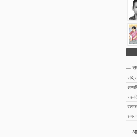
सम
राष्ट्र
आन्तरि
सहमति
दलहरु 
हाम्रा
आ