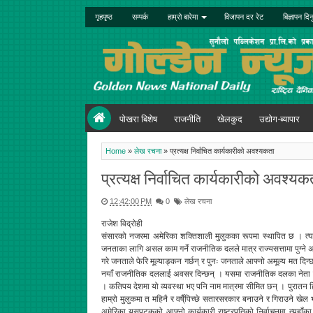
गृहपृष्ठ
सम्पर्क
हाम्रो बारेमा
विजापन दर रेट
बिज्ञापन दिन
पोखरा बिशेष
राजनीति
खेलकुद
उद्योग-ब्यापार
Home
»
लेख रचना
»
प्रत्यक्ष निर्वाचित कार्यकारीको अवश्यकता
प्रत्यक्ष निर्वाचित कार्यकारीको अवश्यक
12:42:00 PM
0
लेख रचना
राजेश विद्रोही
संसारको नजरमा अमेरिका शक्तिशाली मुलुकका रूपमा स्थापित छ । त्यहाँ प
जनताका लागि असल काम गर्ने राजनीतिक दलले मात्र राज्यसत्तामा पुग्ने
गरे जनताले फेरि मूल्याङ्कन गर्छन् र पुनः जनताले आफ्नो अमूल्य मत द
नयाँ राजनीतिक दललाई अवसर दिन्छन् । यसमा राजनीतिक दलका नेता कार्यक
। कतिपय देशमा यो व्यवस्था भए पनि नाम मात्रमा सीमित छन् । पुरातन ह
हाम्रो मुलुकमा त महिनै र वर्षै्पिच्छे सतारसरकार बनाउने र गिराउने खे
अमेरिका यसपटकको आफ्नो कार्यकारी राष्ट्रपतिको निर्वाचनमा त्यहा