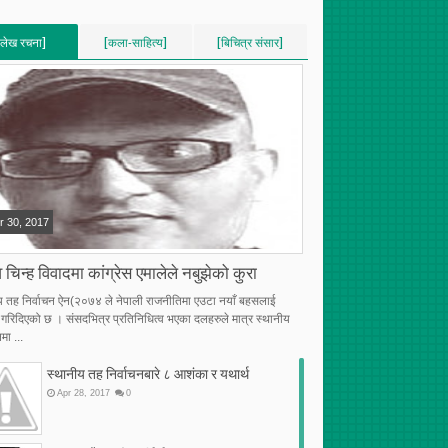
[लेख रचना]
[कला-साहित्य]
[बिचित्र संसार]
VERTICAL]
[VERTICAL]
[VERTICAL]
RECENT][5]
[RECENT][5]
[RECENT][5]
r
30
,
2017
 चिन्ह विवादमा कांग्रेस एमालेले नबुझेको कुरा
य तह निर्वाचन ऐन(२०७४ ले नेपाली राजनीतिमा एउटा नयाँ बहसलाई
्भ गरिदिएको छ । संसदभित्र प्रतिनिधित्व भएका दलहरुले मात्र स्थानीय
मा ...
स्थानीय तह निर्वाचनबारे ८ आशंका र यथार्थ
Apr
28
,
2017
0