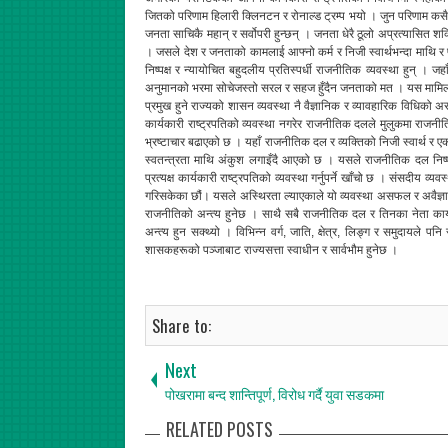
जितको परिणाम हिलारी क्लिनटन र रोनाल्ड ट्रम्प भयो । जुन परिणाम कसैले
जनता साचिकै महान् र सर्वोपरी हुन्छन् । जनता धेरै ठूलो अप्रत्यासित श
। जसले देश र जनताको कामलाई आफ्नो कर्म र निजी स्वार्थभन्दा माथि र प्र
निष्पक्ष र न्यायोचित बहुदलीय प्रतिस्पर्धी राजनीतिक व्यवस्था हुन् । 
अनुमानको भरमा सोचेजस्तो सरल र सहज हुँदैन जनताको मत । यस मामिलामा जन
प्रमुख हुने राज्यको शासन व्यवस्था नै वैज्ञानिक र व्यावहारिक विधिको अ
कार्यकारी राष्ट्रपतिको व्यवस्था नगरेर राजनीतिक दलले मुलुकमा राज
भ्रष्टाचार बढाएको छ । यहाँ राजनीतिक दल र व्यक्तिको निजी स्वार्थ र एक व
स्वतन्त्रता माथि अंकुश लगाइँदै आएको छ । यसले राजनीतिक दल निष्
प्रत्यक्ष कार्यकारी राष्ट्रपतिको व्यवस्था गर्नुपर्ने खाँचो छ । संसदीय व्
गरिसकेका छौं। यसले अस्थिरता ल्याएकाले यो व्यवस्था असफल र अवैज्ञानिक
राजनीतिको अन्त्य हुनेछ । साथै सबै राजनीतिक दल र तिनका नेता कार्य
अन्त्य हुन सक्थ्यो । विभिन्न वर्ग, जाति, क्षेत्र, लिङ्ग र समुदायल
शासकहरूको पञ्जाबाट राज्यसत्ता स्वाधीन र सार्वभौम हुनेछ ।
Share to:
Next
पोखरामा बन्द शान्तिपूर्ण, विरोध गर्दै युवा सडकमा
RELATED POSTS