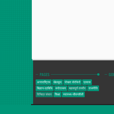
PAGES
GO
अन्तराष्ट्रिय
खेलकुद
पोखरा सेरोफेरो
प्रवास
बिज्ञान-प्रबिधि
मनोरञ्जन
महत्वपुर्ण तस्वीर
राजनीति
विचित्र संसार
शिक्षा
स्वास्थ्य-जीवनशैली
गोल्डेन न्यूज
© 2014. All Rights Reserved.