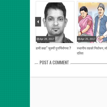
pr
28
,
2017
Apr
28
,
2017
Apr
25
,
2017
नीय तह निर्वाचनबारे ८ आशंका
हामी कहा“ चुक्यौं पुनर्निर्माणमा ?
स्थानीय तहको निर्वाचन, म
ार्थ
दलित
POST A COMMENT