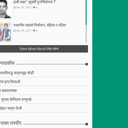
हामी कहा“ चुक्यौं पुनर्निर्माणमा ?
Apr
28
,
2017
0
स्थानीय तहको निर्वाचन, महिला र दलित
Apr
25
,
2017
0
फेरि अर्को गलत सहमति
View More About लेख रचना
Apr
25
,
2017
0
्पादकीय
ियताविरुद्ध चक्रव्यूह तोडौं
क द्वन्द मिलाऔं
 सकारात्मक
चुनाव केन्द्रित बन्नुपर्छ
 होइन राम्रा रोजौं
जका तस्वीर