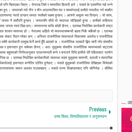
 पनि चिताएका थिएन् । रोनाल्ड जिते र सम्भावित हिलारी हारे । यसले के प्रमाणित गर्छ भन्ने
क्ति हुन् । जनताको त्यो गौन र मौन अप्रत्यासित मत र समर्थनलाई कसैले नापतौल गर्न सक्दैन
ाणभन्दा प्यारो ठान्छन् जनता त्यसैको पक्षमा हुन्छन् । आफ्नो अमूल्य मत दिन्छन् । यो सत्य,
जहाँ जनता नै सर्वोपरि हुन्छन् । जनतासँग सीधै यो व्यवस्था जोडिएको हुन्छ । कसैको वाहियात
ता स्वयं विज्ञ छन्। जनताभन्दा माथि कोही छैनन् । प्रत्यक्ष निर्वाचित कार्यकारी राष्ट्र
सल शासन व्यवस्था हो । नेपालमा अहिले यो व्यवस्थासम्बन्धी बहस निकै चर्केको छ । प्रत्यक्ष
नीतिक संकट पैदाग गरेका छन् । अस्थिर राजनीतिक व्यवस्थाले विकासमा अवरोध र राजनीतिक
र्षमै कार्यकारी प्रमुख फेर्ने कार्य हुँदै आएको छ । राजनीतिक दलबाटै ह्विप जारी गरेर संसदीय
पक्ष र इमानदार हुन सकेका छैनन् । अतः मुलुकमा संसदीय राजनीतिक व्यवस्थाको सट्टामा
यवस्थामा बहुमतको निर्णयअनुसार प्रधानमन्त्री बन्ने र बनाउने विधि हामीले धेरै पहिलाबाट प्रयोग
 छ । प्रत्यक्ष निर्वाचित कार्यकारीको व्यवस्था भएमा मुलुकमा सामन्ती, दलाली र व्यापारिक
कर्तालाई इमानदार बन्नेतिर प्रेरित हुनेछन् । यसले मुलुकको राजनीतिमा देखिएका विभेदको
े पनि राज्यसत्तामा समान अवसर पाउसक्छन् । यसले राज्य विखण्डनबाट पनि जोगिनेछ । सीमित
आ
Previous
उच्च शिक्षा, विश्वविद्यालय र अनुसन्धान