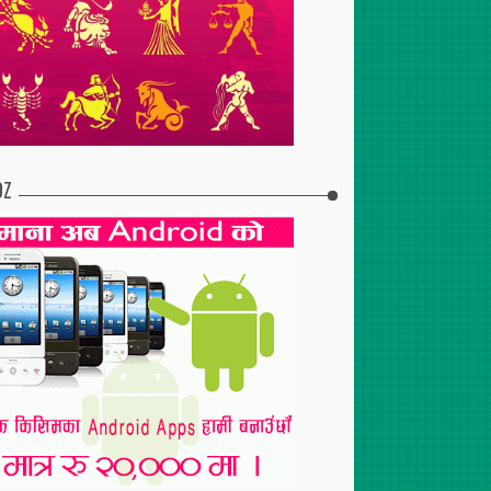
2017
Apr
30
,
2017
Jul
29
,
2017
टुरेन्टको शाखा पोखरामा
दुईसय जनाको निःशुल्क रगत
स्तन तथा पाठेघर परीक्षणबाट १२५
परीक्षण
महिला लाभान्वित
DZ