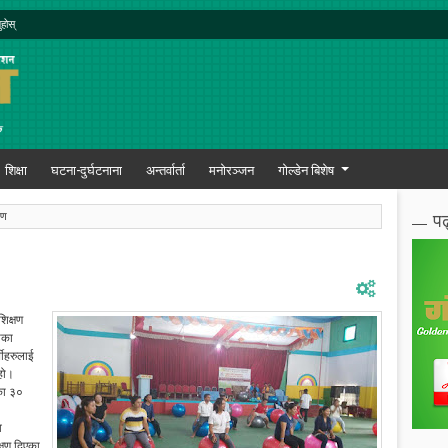
ुहोस्
शिक्षा
घटना-दुर्घटनाना
अन्तर्वार्ता
मनोरञ्जन
गोल्डेन बिशेष
पढ
षण
शिक्षण
यका
थीहरुलाई
 हो।
फका ३०
व
्षण दिएका