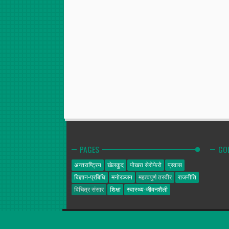
PAGES
GO
अन्तराष्ट्रिय
खेलकुद
पोखरा सेरोफेरो
प्रवास
बिज्ञान-प्रबिधि
मनोरञ्जन
महत्वपुर्ण तस्वीर
राजनीति
विचित्र संसार
शिक्षा
स्वास्थ्य-जीवनशैली
गोल्डेन न्यूज
© 2014. All Rights Reserved.