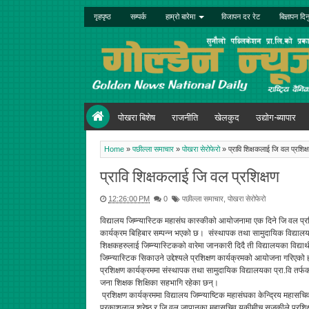
गृहपृष्ठ
सम्पर्क
हाम्रो बारेमा
विजापन दर रेट
बिज्ञापन दिन
पोखरा बिशेष
राजनीति
खेलकुद
उद्योग-ब्यापार
Home
»
पछील्ला समाचार
»
पोखरा सेरोफेरो
»
प्रावि शिक्षकलाई जि वल प्रशिक्
प्रावि शिक्षकलाई जि वल प्रशिक्षण
12:26:00 PM
0
पछील्ला समाचार
,
पोखरा सेरोफेरो
विद्यालय जिम्न्यास्टिक महासंघ कास्कीको आयोजनामा एक दिने जि वल प्र
कार्यक्रम बिहिबार सम्पन्न भएको छ। संस्थापक तथा सामुदायिक विद्याल
शिक्षकहरुलाई जिम्न्यास्टिकको वारेमा जानकारी दिदै ती विद्यालयका विद्यार्
जिम्न्यास्टिक सिकाउने उद्देश्यले प्रशिक्षण कार्यक्रमको आयोजना गरिएको
प्रशिक्षण कार्यक्रममा संस्थापक तथा सामुदायिक विद्यालयका प्रा.वि तर्
जना शिक्षक शिक्षिका सहभागि रहेका छन्।
प्रशिक्षण कार्यक्रममा विद्यालय जिम्न्याष्टिक महासंघका केन्द्रिय महासचि
प्रकाशलाल श्रेष्ठ र जि वल जापानका महासचिव युकीमीचु सुजुकीले प्रशिक