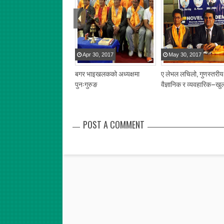
Apr
30
,
2017
May
30
,
2017
बगर भाइखलकको अध्यक्षमा
ए लेभल लचिलो, गुणस्तरीय
पुनःगुरुङ
वैज्ञानिक र व्यवहारिक–खु
POST A COMMENT