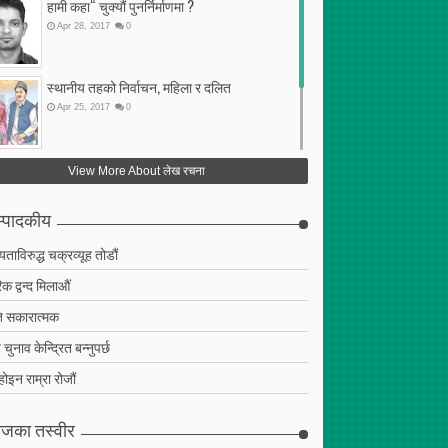
हामी कहा“ चुक्यौं पुनर्निर्माणमा ?
Apr
28
,
2017
0
स्थानीय तहको निर्वाचन, महिला र दलित
Apr
25
,
2017
0
फेरि अर्को गलत सहमति
View More About लेख रचना
Apr
25
,
2017
0
्पादकीय
ियताविरुद्ध चक्रव्यूह तोडौं
क द्वन्द मिलाऔं
 सकारात्मक
चुनाव केन्द्रित बन्नुपर्छ
 होइन राम्रा रोजौं
जका तस्वीर