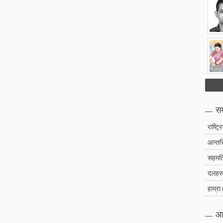
सम
राष्ट्र
आन्तरि
सहमति
दलहरु 
हाम्रा
आ