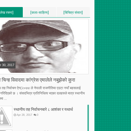
[लेख रचना]
[कला-साहित्य]
[बिचित्र संसार]
VERTICAL]
[VERTICAL]
[VERTICAL]
RECENT][5]
[RECENT][5]
[RECENT][5]
r
30
,
2017
 चिन्ह विवादमा कांग्रेस एमालेले नबुझेको कुरा
य तह निर्वाचन ऐन(२०७४ ले नेपाली राजनीतिमा एउटा नयाँ बहसलाई
्भ गरिदिएको छ । संसदभित्र प्रतिनिधित्व भएका दलहरुले मात्र स्थानीय
मा ...
स्थानीय तह निर्वाचनबारे ८ आशंका र यथार्थ
Apr
28
,
2017
0