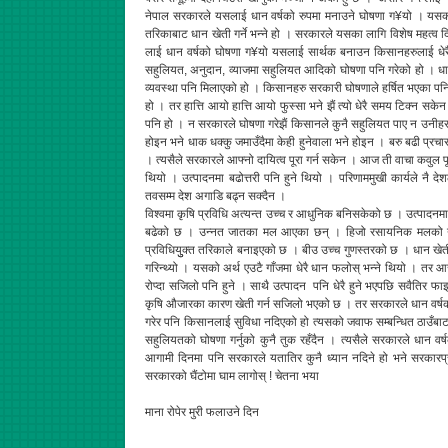
नेपाल सरकारले यसलाई धान वर्षको रुपमा मनाउने घोषणा ग¥यो । यसको म
तरिकाबाट धान खेती गर्ने भन्ने हो । सरकारले यसका लागि विशेष महत्व द
लाई धान वर्षको घोषणा ग¥यो यसलाई सार्थक बनाउन किसानहरुलाई धेर
सहुलियत, अनुदान, व्याजमा सहुलियत आदिको घोषणा पनि गरेको हो । धान वर
व्यवस्था पनि मिलाएको हो । किसानहरु सरकारी घोषणाले हर्षित भएका पनि
हो । तर हात्ति आयो हात्ति आयो फुस्सा भने झैं त्यो धेरै समय टिक्न सक
पनि हो । न सरकारले घोषणा गरेझैं किसानले कुनै सहुलियत पाए न उनीहरु हौ
होइन भने धाक धक्कु जमाउँदैमा केही हुनेवाला भने होइन । बरु बढी प्रच
। त्यसैले सरकारले आफ्नो दायित्व पूरा गर्न सकेन । आज ती वाचा कवुल पूर
थियो । उत्पादनमा बढोत्तरी पनि हुने थियो । परिणाममुखी कार्यले नै देश
तवसम्म देश अगाडि बढ्न सक्दैन ।
विश्वमा कृषि प्रविधि अत्यन्त उच्च र आधुनिक बनिसकेको छ । उत्पादनम
बढेको छ । उन्नत जातका मल आएका छन् । हिजो रसायनिक मलको नाउँ
प्रविधियुुक्त तरिकाले बनाइएको छ । बीउ उच्च गुणस्तरको छ । धान खेती
गरिन्थ्यो । यसको अर्थ एउटै गाँजमा धेरै धान फलोस् भन्ने थियो । तर आज 
रोप्दा सजिलो पनि हुने । साथै उत्पादन पनि धेरै हुने भएपछि सवैतिर 
कृषि औजारका कारण खेती गर्न सजिलो भएको छ । तर सरकारले धान वर्षक
गरेर पनि किसानलाई सुविधा नदिएको हो त्यसको जवाफ सम्बन्धित ठाउँबा
सहुलियतको घोषणा गर्नुको कुनै तुक रहँदैन । त्यसैले सरकारले धान वर्षक
आगामी दिनमा पनि सरकारले यतातिर कुनै ध्यान नदिने हो भने सरकारप्र
सरकारको घैंटोमा घाम लागोस् ! चेतना भया
माना रोपेर मुरी फलाउने दिन