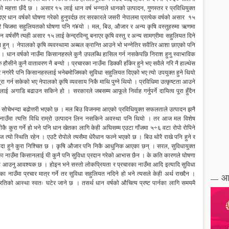
हत्ता छँदै छ । असार १५ लाई धान वर्ष भन्नाले धानको उत्पादन, गुणस्तर र प्रविधियुक्त
िएर धान वर्षको घोषणा गरेको हुनुपर्दछ तर सरकारले जसरी नेपालमा प्रत्येक वर्षको असार १५
ै चिजमा सहुलियतको घोषणा पनि ग¥यो । मल, बिउ, औजार र अन्य कृषि वस्तुहरुमा ऋणमा
्षसँगै त्यही असार १५ लाई केन्द्रविन्दु बनाएर कृषि वस्तु र अन्य सामग्रीमा सहुलियत दिने
 हुन् । नेपालको कृषि व्यवस्थामा अब्बल क्रान्ति आउने भो भन्नेतिर सवैतिर आशा छाएको पनि
ेन । धान वर्षको नाउँमा किसानहरुले कुनै उपलब्धि हासिल गर्न नसकेपछि निराश हुनु स्वाभाविक
सीने कुनै वातावरण नै बन्यो । प्रचारका नाउँमा डिक्की हाँकेर हुने भए सवैले गरि नै हाल्थेस
ार नगरेरै पनि किसानहरुलाई भनेबमोजिमको सुविधा सहुलियत दिएको भए त्यो उपयुक्त हुने थियो
ा गर्न सकेको भए नेपालको कृषि व्यवसाय निकै माथि पुग्ने थियो । प्रविधिमा उत्कृष्टता आउने
लाई अगाडि बढाउन सकिने हो । सरकारले जबसम्म आफूले निर्वाह गर्नुपर्ने दायित्व पूरा हुँदैन
ा सोचेभन्दा बढोत्तरी भएको छ । मल बिउ विजनमा आएको प्रविधियुक्त सफलताले उत्पादन झनै
मा त्यत्ति विधि राम्रो उत्पादन लिन नसकिने अवस्था पनि थियो । तर आज मल विशेष
कै कुरा गर्ने हो भने पनि धान खेतका लागि केही अघिसम्म एउटा गाँजमा ५÷६ वटा रोपो रोपिने
त्यो स्थिति रहेन । एउटै रोपोले त्यसैमा धेरैधान फल्ने भएको छ । बिउ थोरै राखे पनि हुने र
फाइदा हुने कुरा निश्चित छ । कृषि औजार पनि निकै आधुनिक आएका छन् । सरल, सुविधायुक्त
ा नाउँमा किसानलाई यी कुनै पनि सुविधा प्रदान गरेको आभास छैन । के कति कारणले घोषणा
ट आउनु आवश्यक छ । होइन भने सस्तो लोकप्रियता र प्रचारका नाउँमा आदि इत्यादि सुविधा
ा नाउँमा प्रचार मात्र गर्ने तर सुविधा सहुलियत नदिने हो भने त्यसले केही अर्थ राख्दैन ।
आ
तिको आस्था स्वतः घटेर जाने छ । तसर्थ धान वर्षको औचित्य प्रष्ट पार्नका लागि समयमै