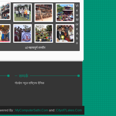
Vi
e
w
M
or
e
A
b
o
ut महत्वपुर्ण तस्वीर
सम्पर्क
गोल्डेन न्यूज
राष्ट्रिय दैनिक
wered By :
MyComputerSathi.Com
and:
Cityof7Lakes.Com