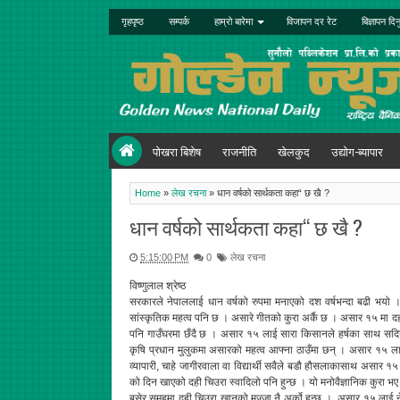
गृहपृष्ठ
सम्पर्क
हाम्रो बारेमा
विजापन दर रेट
बिज्ञापन दिन
पोखरा बिशेष
राजनीति
खेलकुद
उद्योग-ब्यापार
Home
»
लेख रचना
»
धान वर्षको सार्थकता कहा“ छ खै ?
धान वर्षको सार्थकता कहा“ छ खै ?
5:15:00 PM
0
लेख रचना
विष्णुलाल श्रेष्ठ
सरकारले नेपाललाई धान वर्षको रुपमा मनाएको दश वर्षभन्दा बढी भयो 
सांस्कृतिक महत्व पनि छ । असारे गीतको कुरा अर्कै छ । असार १५ मा 
पनि गाउँघरमा छँदै छ । असार १५ लाई सारा किसानले हर्षका साथ सदियौ
कृषि प्रधान मुलुकमा असारको महत्व आफ्ना ठाउँमा छन् । असार १५ ला
व्यापारी, चाहे जागीरवाला वा विद्यार्थी सवैले बडौ हौसलाकासाथ असार
को दिन खाएको दही चिउरा स्वादिलो पनि हुन्छ । यो मनोवैज्ञानिक कुरा भए
बसेर समूहमा दही चिउरा खानुको मज्जा नै अर्को हुन्छ । असार १५ लाई 