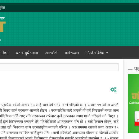
ुहोस्
शिक्षा
घटना-दुर्घटनाना
अन्तर्वार्ता
मनोरञ्जन
गोल्डेन बिशेष
पढ
। प्रत्येक वर्षको असार १५ लाई धान वर्ष भनेर मान्ने गरिएको छ । असार १५ को त आफ्नै
दही चिउरा खाने प्रचलन आजको होइन । परम्परादेखि चल्दै आएको यो दही चिउराको महत्ता आज
ंदेखि मनाउँदै आए पनि सरकारका तर्फबाट कुनै उत्सवका रुपमा मान्ने गरिएको भने थिएन ।
ई झन विशेषरुपमा मनाउने धेरै पहिलेदेखिको आमप्रचलन पनि हो । चाहे किसान होउन्, चाहे
 १५ लाई दही चिउराका साथ उत्साहपूर्वक मनाउने गरिन्छ । अरु समयमा खाएको भन्दा असार १५
 पनि वास्तवमा स्वादिष्ट चाहिँ हुन्छ पनि । पानी परिरहेको अवस्थामा चौतारा वा खेतको आलीमा
नेपाली किसानहरुले आफ्नै किसिमबाट हौसलापूर्वक मनाउँदै आइरहेको सन्दर्भमा २०६० सालमा