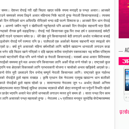
े समय। देशभर रोपाई गरी दही चिउरा खाएर पर्वकै रुपमा मनाइदै छ पन्ध्र असार। आजको
फलाउने समयको रुपमा लिइने असार महिनामा निकै चटारो हुन्छ नेपाली किसानहरुलाई। त्यसमा
रको दिन रोपिएको धान अघिपछि रोपिएको भन्दा वढी फल्ने विश्वास छ। आजको दिन धान रोपाई
ेत छ । आफ्नो जमीन नहुने र खेतीपाती नहुनेहरुले पनि आजको दिन रोपाईमा सहभागी भएर हिलो
न्ध्रको रौनक झनै वढाइदिन्छ। रोपाई गर्दा किसानका दुख पिर तथा हर्ष र उल्लासलाई समेटी
होरी गाउने प्रचलन समेत छ। धेरै खेत हुने किसानहरुले बेठी लगाउने अर्थात पञ्चेवाजा बजाई
ाइलोसंग रोपाईं गर्ने परम्परा पनि छ। पालैपालो एक अर्काको मेलामा सहभागी भएर रमाइलो संग
आएको छ। बर्षा हुने असारको महिना बर्षभरीको लागि चाहिने खाद्यान्न धानवाली लगाउन कडा
A
ोस भनेर दहि चिउरा खाने गरिएको र दहि खाएमा शरीमा राम्रोसंग रक्तसञ्चार भइ शक्ति परिश्रम
असारको चटारोसंगै पीडा पनि थप्ने गरेको छ नेपाली किसानलाई। यसबर्ष आधा असार वितिसक्दा
ै रोपाईंको समयमा हुने मल अभाव पनि किसानका लागि अर्को पीडा वन्ने गरेको छ। राष्ट्रको कुल
दै आएपनि यस क्षेत्रको विकासको लागि प्रभावकारी योजना र चासोको अभाव खड्किंदै आएको छ।
नो रोपेर मुरी उब्जाउने दिन वनोस् सम्पूर्ण नेपाली किसानका लागि। राष्ट्रको कुल गार्हस्थ
को रोपाईंले ठूलो महत्व राख्दछ । कृषि प्रधान देश नेपालमा प्रमुख खाद्यान्न धान बालीको
 भएकाले रोपाईंको ठूलो महत्व रहेको छ । सामान्यतया नेपालमा जुन १० अर्थात् जेठको अन्तिम
्रफलमा मात्र सिंचाई सुविधा उपलब्ध भएकाले बाँकी क्षेत्र मनसुनमै भर पर्नुपर्ने स्थिति रहेको
म छाडेर भएपनि असारे भेल छोपी धानबाली लगाउन व्यस्त हुने समय हो । साता पन्ध्र दिन काम
 लागि असारको पन्ध्र महत्वको हुन्छ । नेपालमा ८५ प्रतिशत मनसुन जुनदेखि सेप्टेम्बरसम्ममा