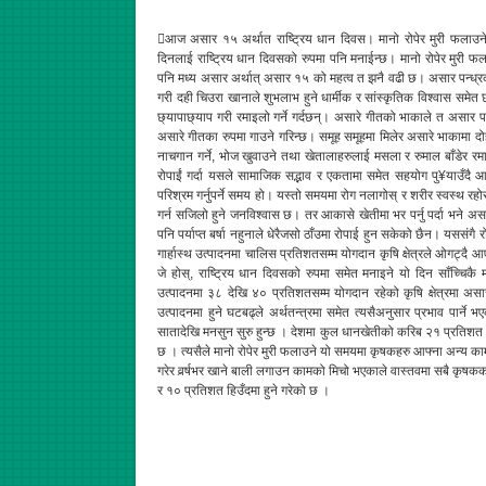
आज असार १५ अर्थात राष्ट्रिय धान दिवस। मानो रोपेर मुरी फलाउन
दिनलाई राष्ट्रिय धान दिवसको रुपमा पनि मनाईन्छ। मानो रोपेर मुरी 
पनि मध्य असार अर्थात् असार १५ को महत्व त झनै वढी छ। असार पन्ध्
गरी दही चिउरा खानाले शुभलाभ हुने धार्मीक र सांस्कृतिक विश्वास सम
छ्यापाछ्याप गरी रमाइलो गर्ने गर्दछन्। असारे गीतको भाकाले त असार प
असारे गीतका रुपमा गाउने गरिन्छ। समूह समूहमा मिलेर असारे भाकामा दो
नाचगान गर्ने, भोज खुवाउने तथा खेतालाहरुलाई मसला र रुमाल बाँडेर रम
रोपाईं गर्दा यसले सामाजिक सद्भाव र एकतामा समेत सहयोग पु¥याउँदै 
परिश्रम गर्नुपर्ने समय हो। यस्तो समयमा रोग नलागोस् र शरीर स्वस्थ रह
गर्न सजिलो हुने जनविश्वास छ। तर आकासे खेतीमा भर पर्नु पर्दा भने 
पनि पर्याप्त बर्षा नहुनाले धेरैजसो ठाँउमा रोपाई हुन सकेको छैन। यससंग
गार्हास्थ उत्पादनमा चालिस प्रतिशतसम्म योगदान कृषि क्षेत्रले ओगट्
जे होस्, राष्ट्रिय धान दिवसको रुपमा समेत मनाइने यो दिन साँच्चिकै मा
उत्पादनमा ३८ देखि ४० प्रतिशतसम्म योगदान रहेको कृषि क्षेत्रमा असार
उत्पादनमा हुने घटबढ्ले अर्थतन्त्रमा समेत त्यसैअनुसार प्रभाव पार्ने
सातादेखि मनसुन सुरु हुन्छ । देशमा कुल धानखेतीको करिब २१ प्रतिशत क्षेत
छ । त्यसैले मानो रोपेर मुरी फलाउने यो समयमा कृषकहरु आफ्ना अन्य का
गरेर वर्र्षभर खाने बाली लगाउन कामको मिचो भएकाले वास्तवमा सबै कृषकका
र १० प्रतिशत हिउँदमा हुने गरेको छ ।