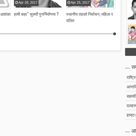
Apr
28
,
2017
Apr
25
,
2017
Apr
25
,
८ आशंका
हामी कहा“ चुक्यौं पुनर्निर्माणमा ?
स्थानीय तहको निर्वाचन, महिला र
फेरि अर्को
दलित
सम
राष्ट्र
आन्तरि
सहमति
दलहरु 
हाम्रा
आ