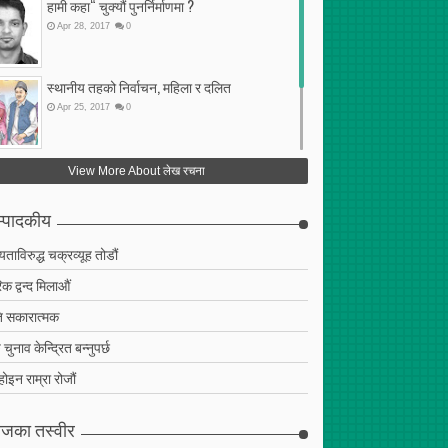
हामी कहा“ चुक्यौं पुनर्निर्माणमा ?
2017
Apr
25
,
2017
Apr
28
,
2017
0
 गलत सहमति
कृषि प्रधान देशमा परनिर्भरता किन
?
स्थानीय तहको निर्वाचन, महिला र दलित
Apr
25
,
2017
0
फेरि अर्को गलत सहमति
View More About लेख रचना
Apr
25
,
2017
0
्पादकीय
ियताविरुद्ध चक्रव्यूह तोडौं
क द्वन्द मिलाऔं
 सकारात्मक
चुनाव केन्द्रित बन्नुपर्छ
 होइन राम्रा रोजौं
जका तस्वीर