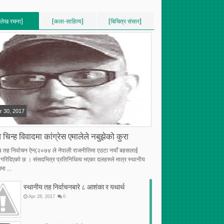
[लेख रचना]
[कला-साहित्य]
[बिचित्र संसार]
VERTICAL]
[VERTICAL]
[VERTICAL]
RECENT][5]
[RECENT][5]
[RECENT][5]
r
30
,
2017
 चिन्ह विवादमा कांग्रेस एमालेले नबुझेको कुरा
य तह निर्वाचन ऐन(२०७४ ले नेपाली राजनीतिमा एउटा नयाँ बहसलाई
्भ गरिदिएको छ । संसदभित्र प्रतिनिधित्व भएका दलहरुले मात्र स्थानीय
मा ...
स्थानीय तह निर्वाचनबारे ८ आशंका र यथार्थ
Apr
28
,
2017
0