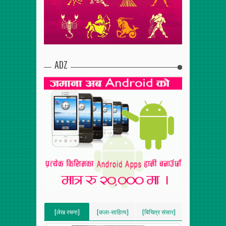
ADZ
[लेख रचना]
[कला-साहित्य]
[बिचित्र संसार]