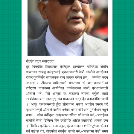
गोल्डेन न्यूज संवाददाता
दुई दिनदेखि सिंहदरबार केन्द्रित आन्दोलन गरिरहेका संघीय
गठबन्धन सम्बद्ध दलहरुलाई प्रधानमन्त्री केपी ओलीले आन्दोलन
रोकेर पुनर्निर्माण स्वयंसेवक बन्न आग्रह गरेका छन् । जननेता मदन
भण्डारी र जीवराज आश्रितको सम्झनामा सोमबार राजधानीको
राष्ट्रिय नाचघरमा आयोजित कार्यक्रममा बोल्दै प्रधानमन्त्री
ओलीले भने, ‘मेरो आग्रह छ, सडकमा तमासा गर्नुको साटो
स्वयंसेवक बन्न आउनुस्, अब भत्काउने मात्र हैन बनाउनेतिर जाऔं
।’ आफू प्रधानमन्त्री हुँदा सीमानामा भएको अवरोध स्मरण गर्दै
प्रधानमन्त्री ओलीले कसैले भनेका भरमा संविधान पुनर्लेखन नहुने
बताए । मधेस केन्द्रित दलहरुतर्फ संकेत गर्दै उनले भने,–‘तराईका
मान्छेले त्यता ढिम्किन दिन छाडेपछि अहिले काठमाडौं आएका छन्
।’ ‘विधि र प्रक्रियामा आउनुस, प्रजातन्त्रमा शान्तिपूर्ण आन्दोलन
गर्न पाईन्छ तर, तोडफोड नगर्नुस’ उनले भने,–‘सडकमा केही समय