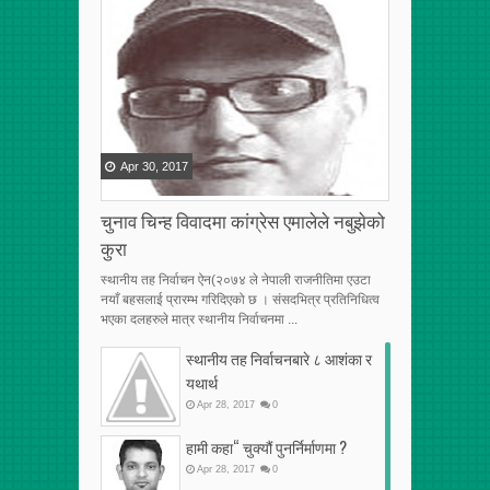
[VERTICAL]
[VERTICAL]
[VERTICAL]
[RECENT][5]
[RECENT][5]
[RECENT][5]
Apr
30
,
2017
चुनाव चिन्ह विवादमा कांग्रेस एमालेले नबुझेको
कुरा
स्थानीय तह निर्वाचन ऐन(२०७४ ले नेपाली राजनीतिमा एउटा
नयाँ बहसलाई प्रारम्भ गरिदिएको छ । संसदभित्र प्रतिनिधित्व
भएका दलहरुले मात्र स्थानीय निर्वाचनमा ...
स्थानीय तह निर्वाचनबारे ८ आशंका र
यथार्थ
Apr
28
,
2017
0
हामी कहा“ चुक्यौं पुनर्निर्माणमा ?
Apr
28
,
2017
0