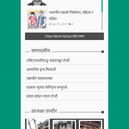
स्थानीय तहको निर्वाचन, महिला र
दलित
Apr
25
,
2017
0
फेरि अर्को गलत सहमति
View More About लेख रचना
Apr
25
,
2017
0
सम्पादकीय
राष्ट्रियताविरुद्ध चक्रव्यूह तोडौं
आन्तरिक द्वन्द मिलाऔं
सहमति सकारात्मक
दलहरु चुनाव केन्द्रित बन्नुपर्छ
हाम्रा होइन राम्रा रोजौं
आजका तस्वीर