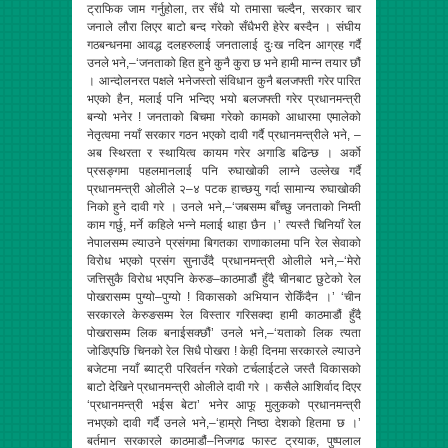
ट्राफिक जाम गर्नुहोला, तर सँधै यो तमासा चल्दैन, सरकार चार
जनाले लौरा लिएर बाटो बन्द गरेको सँधैभरी हेरेर बस्दैन । संघीय
गठबन्धनमा आवद्ध दलहरुलाई जनतालाई दुःख नदिन आग्रह गर्दै
उनले भने,–‘जनताको हित हुने कुनै कुरा छ भने हामी मान्न तयार छौं
। आन्दोलनरत पक्षले भनेजस्तो संविधान कुनै बलजफ्ती गरेर पारित
भएको हैन, मलाई पनि भन्दिए भयो बलजफ्ती गरेर प्रधानमन्त्री
बन्यो भनेर ! जनताको बिचमा गरेको कामको आधारमा एमालेको
नेतृत्वमा नयाँ सरकार गठन भएको दावी गर्दै प्रधानमन्त्रीले भने, –
अब स्थिरता र स्थायित्व कायम गरेर अगाडि बढिन्छ । अर्को
प्रसङ्गमा पहलमानलाई पनि रुघाखोकी लाग्ने उल्लेख गर्दै
प्रधानमन्त्री ओलीले २–४ पटक हाच्छयु गर्दा सामान्य रुघाखोकी
निको हुने दावी गरे । उनले भने,–‘जबसम्म बाँच्छु जनताको निम्ती
काम गर्छु, मर्ने कहिले भन्ने मलाई थाहा छैन ।’ त्यस्तै चिनियाँ रेल
नेपालसम्म ल्याउने प्रसंगमा बिगतका राणाकालमा पनि रेल सेवाको
विरोध भएको प्रसंग सुनाउँदै प्रधानमन्त्री ओलीले भने,–‘मेरो
जत्तिसुकै विरोध भएपनि केरुङ–काठमाडौं हुँदै चीनबाट छुटेको रेल
पोखरासम्म पुग्यो–पुग्यो ! विकासको अभियान रोकिँदैन ।’ ‘चीन
सरकारले केरुङसम्म रेल विस्तार गरिसक्दा हामी काठमाडौं हुँदै
पोखरासम्म लिक बनाईसक्छौं’ उनले भने,–‘यताको लिक त्यता
जोडिएपछि चिनको रेल सिधै पोखरा ! केही दिनमा सरकारले ल्याउने
बजेटमा नयाँ ब्याट्री परिवर्तन गरेको टर्चलाईटले जस्तै विकासको
बाटो देखिने प्रधानमन्त्री ओलीले दावी गरे । कसैले आशिर्वाद दिएर
‘प्रधानमन्त्री भईस बेटा’ भनेर आफू मुलुकको प्रधानमन्त्री
नभएको दावी गर्दै उनले भने,–‘हाम्रो निष्ठा देशको हितमा छ ।’
बर्तमान सरकारले काठमाडौं–निजगढ फास्ट ट्रयाक, पुष्पलाल