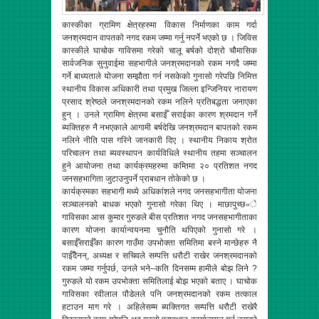
कास्कीका ग्रामिण क्षेत्रहरुमा विकास निर्माणका काम गर्दा
जनश्रमदान वापतको नगद रकम जम्मा गर्नु नपर्ने भएको छ । जिविस
कास्कीले घाचोक गाविसमा गरेको चालू बर्षको दोश्रो चौमासिक
सार्वजनिक सुनुवाईमा सहभागीले जनश्रमदानको रकम नगदै जम्मा
गर्ने बाध्यताले योजना सम्झौता गर्न नसकेको गुनासो गरेपछि निमित्त
स्थानीय विकास अधिकारी तथा प्रमुख जिल्ला इन्जिनियर नारायण
प्रसाद श्रेष्ठले जनश्रमदानको रकम नलिने प्रतिबद्धता जनाएका
हुन् । उनले ग्रामिण क्षेत्रमा बसाईँ सराईका कारण श्रमदान गर्ने
ब्यक्तिहरु नै नभएकाले आगामी बर्षदेखि जनश्रमदान बापतको रकम
नलिने नीति पास गरिने जानकारी दिए । स्थानीय निकाय श्रोत
परिचालन तथा ब्यवस्थापन कार्यविधिले स्थानीय तहमा सञ्चालन
हुने आयोजना तथा कार्यक्रमहरुमा कम्तिमा २० प्रतिशत नगद
जनसहभागिता जुटाउनुपर्ने प्राबधान तोकेको छ ।
कार्यक्रमका सहभागी मध्ये अधिकांशले नगद जनसहभागीता योजना
सञ्चालनको बाधक भएको गुनासो गरेका थिए । माछापुच्छ«े
गाविसका आस कुमार गुरुङले बीस प्रतिशत नगद जनसहभागीताका
कारण योजना कार्यान्वयनमा चुनौति थपिएको गुनासो गरे ।
बसाईँसराईँका कारण गाउँमा उपभोक्ता समितिमा बस्ने मान्छेहरु नै
पाईँदैनन्, अध्यक्ष र सचिवले सम्पत्ति धरौटी राखेर जनश्रमदानको
रकम जम्मा गर्नुपर्छ, उनले भने–कति दिनसम्म हामीले बोझ लिने ?
गुरुङले यो रकम उपभोक्ता समितिलाई बोझ भएको बताए । घाचोक
गाविसका रवीलाल पौडेलले पनि जनश्रमदानको रकम तत्काल
हटाउन माग गरे । अहिलेसम्म ब्यक्तिगत सम्पत्ति धरौटी राखेरै