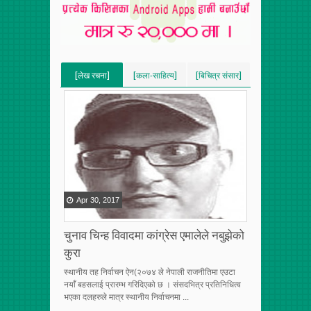
[लेख रचना]
[कला-साहित्य]
[बिचित्र संसार]
[VERTICAL]
[VERTICAL]
[VERTICAL]
[RECENT][5]
[RECENT][5]
[RECENT][5]
Apr
30
,
2017
चुनाव चिन्ह विवादमा कांग्रेस एमालेले नबुझेको
कुरा
स्थानीय तह निर्वाचन ऐन(२०७४ ले नेपाली राजनीतिमा एउटा
नयाँ बहसलाई प्रारम्भ गरिदिएको छ । संसदभित्र प्रतिनिधित्व
भएका दलहरुले मात्र स्थानीय निर्वाचनमा ...