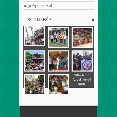
हाम्रा होइन राम्रा रोजौं
आजका तस्वीर
View More
About महत्वपुर्ण
तस्वीर