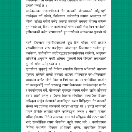
विकासको काम गरेपनि अब यस्तो प्राबधान कार्यान्वयन गर्न नसक्ने
उनको भनाई छ ।
कार्यक्रमका सहभागीहरुले गैर सरकारी संस्थाहरुले आँफुखुशी
कार्यक्रम गर्ने गरेको, जिविसका कर्मचारीले काममा आलटाल गर्ने
गरेको, लक्षित बर्गको बजेट अवण्डा भएकाले समयमा योजना सम्पन्न
हुन नसकेको, बिषयगत कार्यालयले प्रभावकारी सेवा दिन नसकेको,
कृषिसम्बन्धी बजेट प्रभावकारी हुन नसकेको लगायतका गुनासो गरे
।
यस्तै जिल्लामा प्राविधिकहरुले दुख दिने गरेका, गाउँ तहबाट
प्राथमिकतामा पारेर पठाईएका योजनाहरु जिल्लाबाट छनौट हुन
नसकेको, सार्वजनिक प्रतिबद्धताहरु कार्यान्वयन नगरेको, अनुगमन
समितिले अनुगमन नगरी अन्तिम भुक्तानी दिने गरिएको लगायतको
गुनासो समेत उनीहरुको छ ।
गुनासोको सुनुवाई गर्दै निमित्त स्थानीय विकास अधिकारी नारायण
प्रसाद श्रेष्ठले तल्लो तहबाट आएका योजनाहरु प्राथमिकताका
आधारमा छनौट गरिने, विकास निर्माणका काममा प्राविधिक सहयोग
गर्न कञ्जुस्याँई नगर्ने चरणबद्ध रुपमा विकासका कार्यक्रमहरु छनौट
र कार्यान्वयन गर्ने, योजनाको गुणस्तर कायम गर्नका लागि आँफूहरु
तत्पर रहेको बताए । जिल्ला विकास समितिका सामाजिक विकास
अधिकृत अर्जुन नेउपानेले अनाधिकृत रुपमा भित्रिएका गैर सरकारी
संस्था भए तत्काल जानकारी गराउन आग्रह गरे । उनले जानकारी
पाउने बित्तिकै कार्बाही गरिने प्रतिबद्धता जनाए । नेकपा मालेका
सचिव होमनाथ गिरीले जनताका काम गर्न आँफूहरु सँधै तत्पर रहेको
भन्दै राजनीतिक रुपमा विवादित नहुने स्पष्ट पारे । कार्यक्रममा
निमित्त स्थानीय विकास अधिकारी श्रेष्ठ, सामाजिक विकास