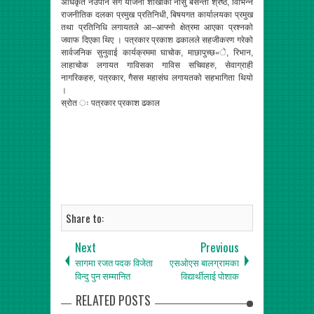
अधिकृत नेउपाने सँगै योजना शाखाकी नासु बसन्ती श्रेष्ठ, विभिन्न
राजनीतिक दलका प्रमुख प्रतिनिधी, बिषयगत कार्यालयका प्रमुख
तथा प्रतिनिधि लगायतले आ–आफ्नो क्षेत्रमा आएका प्रश्नको
जवाफ दिएका थिए । पत्रकार प्रकाश ढकालले सहजीकरण गरेको
सार्वजनिक सुनुवाई कार्यक्रममा घाचोक, माछापुच्छ«े, रिभान,
लाहाचोक लगायत गाविसका गाविस सचिवहरु, सेवाग्राही
नागरिकहरु, पत्रकार, गैसस महासंघ लगायतको सहभागिता थियो
।
स्रोत ः पत्रकार प्रकाश ढकाल
Share to:
Next
Previous
सागमा रजत पदक विजेता
एसओएस बालग्रामका
विन्दु पुन सम्मानित
विद्यार्थीलाई पोशाक
RELATED POSTS