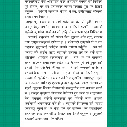
सत्ताधारीबाट केही आश्वासन पाएरै आन्दोलन स्थगन गर्ने निर्णयमा
पुगे होलान्, तर अब उनीहरुको जायज मागलाई पुरा गर्न ढिलाई
गर्नुहुन्न । मधेवादी दहरुपनि नेपाली नै हन्, उनीहरुलाई सौताको
व्यवहार नगरियोस् ।
महाभूकम्प, नाकावन्दी र लामो मधेश आन्दोलनले कृषि लगायत
समग्र क्षेत्र दयनीय अवस्थामा छ । ढिलो भएपनि नाकाबन्दी
खुलेको छ, मधेश आन्दोलन पनि टुङ्गिने अवस्थामा पुग्ने निश्चित छ
। यसलाई सदुपयोग गर्दै सबैको चित्त बुझाएर अघि बढ्नु सरकार
तथा प्रमुख दलहरुको दायित्व हो । मधेशवादी दलहरुले यो वा त्यो
वाहनामा मुलुकलाई वर्वादीमा लैजाने कोशिष गर्नुहुँदैन । अब सबै
दलहरु एकै ठाउँमा आएर मुलुकको समस्या समाधान तर्फ लाग्नु
अहिलेको अपरिहार्य आवश्यकता हो । यदि अब पनि दलहरुमा
चेतना आएन र अनावश्यक बखेडामा अल्झिरहन पुगे भने मुलुक अझै
दशकौं पछि धकेलिने निश्चित छ । नेपाली जनताको करिब १
दशकदेखिको सफना संविधानले पुरा गरेको छ, ढिलो भएपनि
नाकाबन्दी खुलेको छ । अब राजनीतिक क्रान्ति लगभग पूरा भएको
छ । दलहरु गम्भीर एवं एकतावद्ध भएर भूकम्पका कारण अस्तव्यस्त
भएको मुलुकमा विकास निर्माणलाई एकसूत्रीय नारा बनाउन जरुरी
छ । दलहरु मुलुकको विकासमा केन्द्रित हुन जरुरी छ र चुनावको
बेला जनतामा बाँडेको सपनालाई पुरा गर्नतर्फ लाग्नु आजको
अपरिहार्य आवश्यकता पनि हो । मुलुकको विकासमा सबै दलहरु
एकतावद्ध नुहने हो भने केही पनि गर्न सकिन्न भन्ने यसअघिको
घटनाक्रमलाई मनन गरि अघि बढ्न अब ढिलाई गर्नुहुन्न । मुलुकको
टड्कारो आवश्यकता पनि यहि हो ।