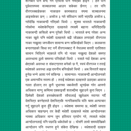
शनिबार पनि बन्द गर्ने प्रयास पनि नभएको होइन । हरु पनि
पूर्ववतरुपमा सञ्चालनमा आउन सकेका छैनन् । तर पनि
वीरगञ्जबाहेकका नाकाहरु कामचलाउ रुपमा सञ्चालनमा
आइसकेका छन् । असोज ३ गते संविधान जारी भएपछि असोज ६
गतेदेखि नाकाबन्दी गरिएको थियो । शुरुमा भारतले नाकाबन्दी
गरेकोमा मधेशकेन्द्रित दलहरुले त्यसमै बहाना थपिदिएपछि
नाकाबन्दी कसिलो बन्न पुगेको थियो । भारतले बन्द गरेका अन्य
नाका खुले पनि मधेशी दलहरुले बढी जोडबल लगाएको वीरगञ्ज
नाका नखुल्दा जनजीवन सामान्य बन्न सकिरहेको थिएन । कलकत्ता
बन्दरगाहको सिधा रुट पर्ने वीरगञ्जबाट नै नेपालमा सत्तरी प्रतिशत
सामान भित्रिने भएकाले पनि यो नाका नखुल्दा देशको समग्र
अवस्थामा ठूलो समस्या परिरहेको थियो । यसले गर्दा देशका अन्य
क्षेत्रको अवस्था त संकटग्रस्त बनेको छ नै, स्वयं वीरगञ्ज र तराई
मधेशको अवस्था अझ दयनीय बनिरहेको थियो । अब विस्तारै सहज
हुनेछ भन्ने आशा गर्न सकिन्छ । सामान्यतः नाकाबन्दी आन्दोलनको
एक अमानवीय स्वरुप हो । तराई मधेशका दलहरुले उठाएका आवाज
गलत होलान् तर कुनै भूभागमा जबर्जस्ती थुनछेक गरेर आफ्नो
अधिकार माग्नु कम्तिमा एक्काइसौं शताब्दीमा सुहाउने कुरा थिएन ।
छिमेकी देशको हस्तक्षेपकारी रवैयालाई खुलेआम स्वागत गर्दै
देशभित्र बस्नेहरुले देशभित्रकै नागरिकमाथि यति चरम अत्याचार
गर्नु सुहाउने कुरा हुँदै होइन । मधेशमा समस्या छ, मधेशी जनता
अधिकार चाहन्छन् तर केही मधेशी दलहरुले मधेश आन्दोलनका
नाममा अधिकार माग्न जुन हतियार प्रयोग गरे, त्यसले मधेश
आन्दोलनलाई पनि पछाडि धकेलेको छ । योसंगै लामो समयदेखिको
आन्दोलन पनि स्थगन हुने संकेत देखिन्छ । मधेशवादी दलहरु