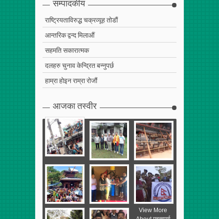
सम्पादकीय
राष्ट्रियताविरुद्ध चक्रव्यूह तोडौं
आन्तरिक द्वन्द मिलाऔं
सहमति सकारात्मक
दलहरु चुनाव केन्द्रित बन्नुपर्छ
हाम्रा होइन राम्रा रोजौं
आजका तस्वीर
View More
About महत्वपुर्ण