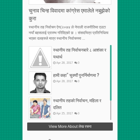
चुनाव चिन्ह विवादमा कांग्रेस एमालेले नबुझेको
कुरा
स्थानीय तह निर्वाचन ऐन(२०७४ ले नेपाली राजनीतिमा एउटा
नयाँ बहसलाई प्रारम्भ गरिदिएको छ । संसदभित्र प्रतिनिधित्व
भएका दलहरुले मात्र स्थानीय निर्वाचनमा ...
स्थानीय तह निर्वाचनबारे ८ आशंका र
यथार्थ
Apr
28
,
2017
0
हामी कहा“ चुक्यौं पुनर्निर्माणमा ?
Apr
28
,
2017
0
स्थानीय तहको निर्वाचन, महिला र
दलित
Apr
25
,
2017
0
फेरि अर्को गलत सहमति
View More About लेख रचना
Apr
25
,
2017
0