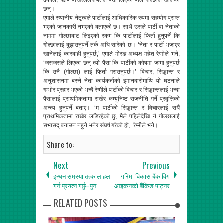
ढकाल, ऋषि पोखरेललगायतले पैसा लिएको पोल गोल्छाले खोलेकी
छन्।
एमाले स्थानीय नेतृत्वले पार्टीलाई आधिकारिक रुपमा सहयोग प्राप्त
भएको जानकारी नभएको बताएको छ। साथै उसले पार्टी वा नेताको
नाममा गोल्छाबाट लिइएको रकम कि पार्टीलाई फिर्ता हुनुपर्ने कि
गोल्छालाई बुझाउनुपर्ने तर्क अघि सारेको छ। ‘नेता र पार्टी भजाएर
खानेलाई कारबाही हुनुपर्छ,’ एमाले मोरङ अध्यक्ष महेश रेग्मीले भने,
‘जसजसले लिएका छन् त्यो पैसा कि पार्टीको कोषमा जम्मा हुनुपर्छ
कि उनै (गोल्छा) लाई फिर्ता गराउनुपर्छ।’ विचार, सिद्धान्त र
अनुशासनमा बस्ने नेता कार्यकर्ताको इमानदारीमाथि यो घटनाले
गम्भीर प्रहार भएको भन्दै रेग्मीले पार्टीको विचार र सिद्धान्तलाई भन्दा
पैसालाई प्राथमिकतामा राखेर कम्युनिष्ट राजनीति गर्ने प्रवृत्तिको
अन्त्य हुनुपर्ने बताए। ‘म पार्टीको सिद्धान्त र विचारलाई सधैं
प्राथमिकतामा राखेर लडिरहेको छु, मैले पहिलेदेखि नै गोल्छालाई
सभासद् बनाउन नहुने भनेर संघर्ष गरेको हो,’ रेग्मीले भने।
Share to:
Next
Previous
इन्धन समस्या तत्काल हल
गरिमा विकास बैंक विग
गर्न प्रयत्न गर्छु–पुन
आइकनको बैंकिङ पाट्नर
RELATED POSTS