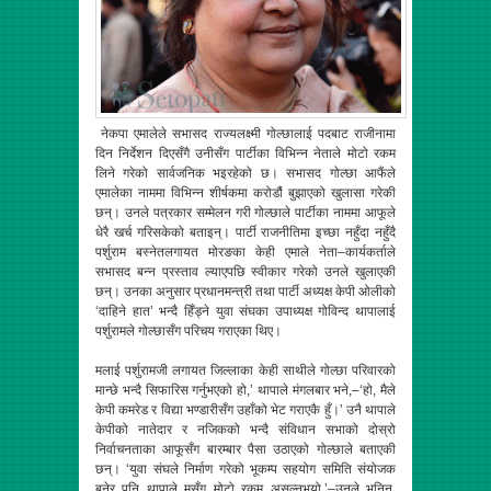
नेकपा एमालेले सभासद राज्यलक्ष्मी गोल्छालाई पदबाट राजीनामा
दिन निर्देशन दिएसँगै उनीसँग पार्टीका विभिन्न नेताले मोटो रकम
लिने गरेको सार्वजनिक भइरहेको छ। सभासद गोल्छा आफैंले
एमालेका नाममा विभिन्न शीर्षकमा करोडौं बुझाएको खुलासा गरेकी
छन्। उनले पत्रकार सम्मेलन गरी गोल्छाले पार्टीका नाममा आफूले
धेरै खर्च गरिसकेको बताइन्। पार्टी राजनीतिमा इच्छा नहुँदा नहुँदै
पर्शुराम बस्नेतलगायत मोरङका केही एमाले नेता–कार्यकर्ताले
सभासद बन्न प्रस्ताव ल्याएपछि स्वीकार गरेको उनले खुलाएकी
छन्। उनका अनुसार प्रधानमन्त्री तथा पार्टी अध्यक्ष केपी ओलीको
‘दाहिने हात’ भन्दै हिँड्ने युवा संघका उपाध्यक्ष गोविन्द थापालाई
पर्शुरामले गोल्छासँग परिचय गराएका थिए।
मलाई पर्शुरामजी लगायत जिल्लाका केही साथीले गोल्छा परिवारको
मान्छे भन्दै सिफारिस गर्नुभएको हो,’ थापाले मंगलबार भने,–‘हो, मैले
केपी कमरेड र विद्या भण्डारीसँग उहाँको भेट गराएकै हुँ।’ उनै थापाले
केपीको नातेदार र नजिकको भन्दै संविधान सभाको दोस्रो
निर्वाचनताका आफूसँग बारम्बार पैसा उठाएको गोल्छाले बताएकी
छन्। ‘युवा संघले निर्माण गरेको भूकम्प सहयोग समिति संयोजक
बनेर पनि थापाले मसँग मोटो रकम असुल्नुभयो,’–उनले भनिन्,