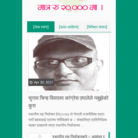
[लेख रचना]
[कला-साहित्य]
[बिचित्र संसार]
[VERTICAL]
[VERTICAL]
[VERTICAL]
[RECENT][5]
[RECENT][5]
[RECENT][5]
Apr
30
,
2017
चुनाव चिन्ह विवादमा कांग्रेस एमालेले नबुझेको
कुरा
स्थानीय तह निर्वाचन ऐन(२०७४ ले नेपाली राजनीतिमा एउटा
नयाँ बहसलाई प्रारम्भ गरिदिएको छ । संसदभित्र प्रतिनिधित्व
भएका दलहरुले मात्र स्थानीय निर्वाचनमा ...
स्थानीय तह निर्वाचनबारे ८ आशंका र