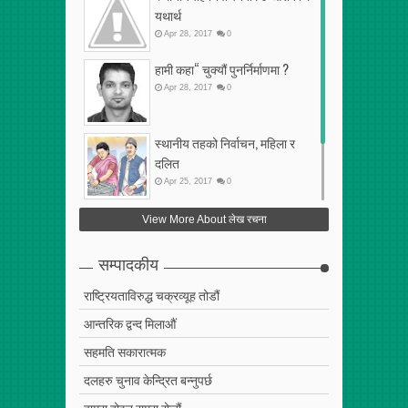
यथार्थ
Apr
28
,
2017
0
हामी कहा“ चुक्यौं पुनर्निर्माणमा ?
Apr
28
,
2017
0
स्थानीय तहको निर्वाचन, महिला र
दलित
Apr
25
,
2017
0
फेरि अर्को गलत सहमति
View More About लेख रचना
Apr
25
,
2017
0
सम्पादकीय
राष्ट्रियताविरुद्ध चक्रव्यूह तोडौं
आन्तरिक द्वन्द मिलाऔं
सहमति सकारात्मक
दलहरु चुनाव केन्द्रित बन्नुपर्छ
हाम्रा होइन राम्रा रोजौं