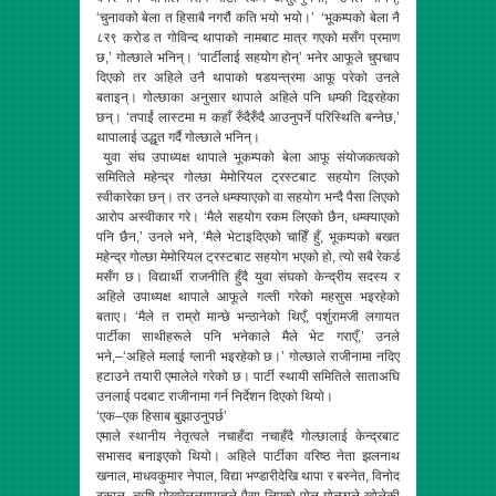
‘चुनावको बेला त हिसाबै नगरौं कति भयो भयो।’ ‘भूकम्पको बेला नै
८र९ करोड त गोविन्द थापाको नामबाट मात्र गएको मसँग प्रमाण
छ,’ गोल्छाले भनिन्। ‘पार्टीलाई सहयोग होन्’ भनेर आफूले चुपचाप
दिएको तर अहिले उनै थापाको षडयन्त्रमा आफू परेको उनले
बताइन्। गोल्छाका अनुसार थापाले अहिले पनि धम्की दिइरहेका
छन्। ‘तपाईं लास्टमा म कहाँ रुँदैरुँदै आउनुपर्ने परिस्थिति बन्नेछ,’
थापालाई उद्धृत गर्दै गोल्छाले भनिन्।
युवा संघ उपाध्यक्ष थापाले भूकम्पको बेला आफू संयोजकत्वको
समितिले महेन्द्र गोल्छा मेमोरियल ट्रस्टबाट सहयोग लिएको
स्वीकारेका छन्। तर उनले धम्क्याएको वा सहयोग भन्दै पैसा लिएको
आरोप अस्वीकार गरे। ‘मैले सहयोग रकम लिएको छैन, धम्क्याएको
पनि छैन,’ उनले भने, ‘मैले भेटाइदिएको चाहिँ हुँ, भूकम्पको बखत
महेन्द्र गोल्छा मेमोरियल ट्रस्टबाट सहयोग भएको हो, त्यो सबै रेकर्ड
मसँग छ। विद्यार्थी राजनीति हुँदै युवा संघको केन्द्रीय सदस्य र
अहिले उपाध्यक्ष थापाले आफूले गल्ती गरेको महसुस भइरहेको
बताए। ‘मैले त राम्रो मान्छे भन्ठानेको थिएँ, पर्शुरामजी लगायत
पार्टीका साथीहरूले पनि भनेकाले मैले भेट गराएँ,’ उनले
भने,–‘अहिले मलाई ग्लानी भइरहेको छ।’ गोल्छाले राजीनामा नदिए
हटाउने तयारी एमालेले गरेको छ। पार्टी स्थायी समितिले साताअघि
उनलाई पदबाट राजीनामा गर्न निर्देशन दिएको थियो।
‘एक–एक हिसाब बुझाउनुपर्छ’
एमाले स्थानीय नेतृत्वले नचाहँदा नचाहँदै गोल्छालाई केन्द्रबाट
सभासद बनाइएको थियो। अहिले पार्टीका वरिष्ठ नेता झलनाथ
खनाल, माधवकुमार नेपाल, विद्या भण्डारीदेखि थापा र बस्नेत, विनोद