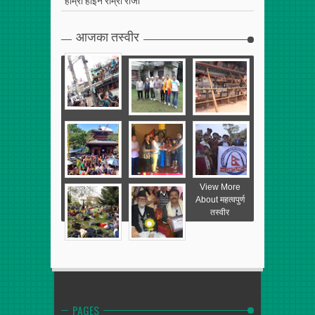
आजका तस्वीर
View More
About महत्वपुर्ण
तस्वीर
PAGES