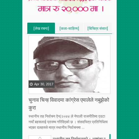
[लेख रचना]
[कला-साहित्य]
[बिचित्र संसार]
[VERTICAL]
[VERTICAL]
[VERTICAL]
[RECENT][5]
[RECENT][5]
[RECENT][5]
Apr
30
,
2017
चुनाव चिन्ह विवादमा कांग्रेस एमालेले नबुझेको
कुरा
स्थानीय तह निर्वाचन ऐन(२०७४ ले नेपाली राजनीतिमा एउटा
नयाँ बहसलाई प्रारम्भ गरिदिएको छ । संसदभित्र प्रतिनिधित्व
भएका दलहरुले मात्र स्थानीय निर्वाचनमा ...
स्थानीय तह निर्वाचनबारे ८ आशंका र