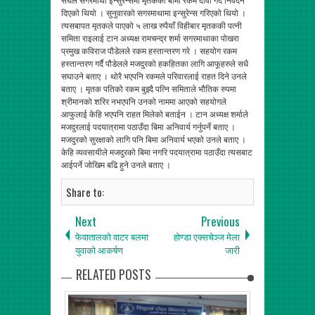
संघले सगरमाथा इन्सुरेन्समा मृतकको बीमा रकम दावी गर्दै निवेदन
दिएको थियो । सुनुवारको सगरमाथामा इन्सुरेन्स गरिएको थियो ।
त्यसबापत मृतकले पाएको ५ लाख रुपैयाँ विहीबार मृतककी पत्नी
समिता राइलाई टान अध्यक्ष रामचन्द्र शर्मा सगरमाथाका पोखरा
प्रमुख कविराज पौडेलले रकम हस्तान्तरण गरे । सहयोग रकम
हस्तान्तरण गर्दै पौडेलले मजदुरको हकहितका लागि आफूहरुले सधै
सघाउने बताए । थोरै भएपनि रकमले परिवारलाई राहत दिने उनले
बताए । मृतक पतिको रकम बुझ्दै पत्नि समिताले भौतिक रुपमा
श्रीमानको शरिर नभएपनि उनको नाममा आएको सहयोगले
आफुलाई केहि भएपनि राहत मिलेको बताईन । टान अध्यक्ष शर्माले
मजदुरलाई पदयात्रामा पठाउँदा बिमा अनिवार्य गर्नुपर्ने बताए ।
मजदुरको सुरक्षाको लागि पनि बिमा अनिवार्य भएको उनले बताए ।
केहि व्यवसायीले मजदुरको बिमा नगरि पदयात्रामा पठाउँदा त्यसबाट
आईपर्ने जोखिम बढि हुने उनले बताए ।
Share to:
Next
Previous
फेवातालको वाटर बलमा
होण्डा एक्सचेञ्ज मेला
युवाको आकर्षण
जारी
RELATED POSTS