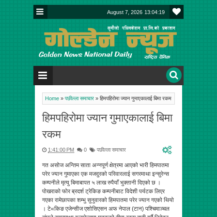
August 7, 2026
13:04:19
Home
»
पछील्ला समाचार
»
हिमपहिरोमा ज्यान गुमाएकालाई बिमा रकम
हिमपहिरोमा ज्यान गुमाएकालाई बिमा
रकम
1:41:00 PM
0
पछील्ला समाचार
गत असोज अन्तिम साता अन्नपूर्ण क्षेत्रमा आएको भारी हिमपातमा
परेर ज्यान गुमाएका एक मजदुरको परिवारलाई सगरमाथा इन्सुरेन्स
कम्पनीले मृत्यु बिमाबापत ५ लाख रुपैयाँ भुक्तानी दिएको छ ।
पोखराको फोर ब्रदर्श ट्रेकिङ कम्पनीबाट विदेशी पर्यटक लिएर
गएका रामेछापका शम्भु सुनुवारको हिमपातमा परेर ज्यान गएको थियो
। टे«किङ एजेन्सीज एशोसिएसन अफ नेपाल (टान) पश्चिमाञ्चल