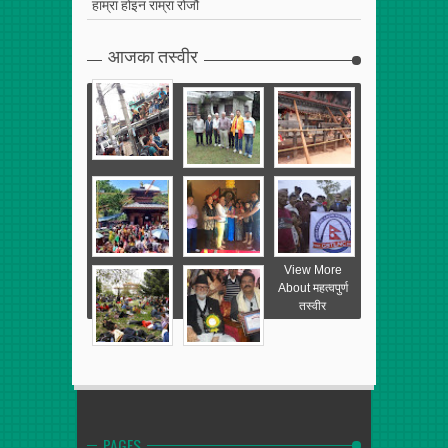
हाम्रा होइन राम्रा रोजौं
आजका तस्वीर
View More
About महत्वपुर्ण
तस्वीर
PAGES