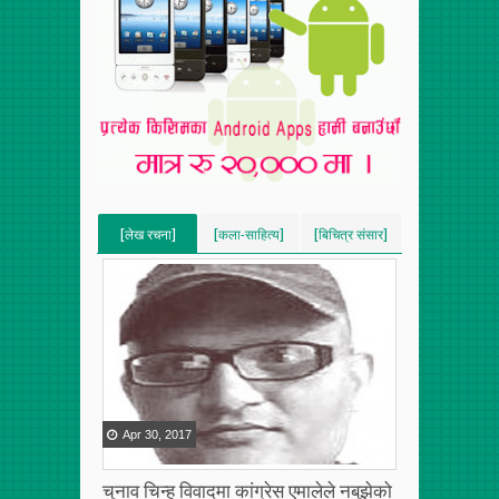
[लेख रचना]
[कला-साहित्य]
[बिचित्र संसार]
[VERTICAL]
[VERTICAL]
[VERTICAL]
[RECENT][5]
[RECENT][5]
[RECENT][5]
Apr
30
,
2017
चुनाव चिन्ह विवादमा कांग्रेस एमालेले नबुझेको