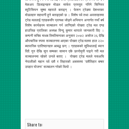
मेकअप डिजाइनहरु मोडल मार्फत प्रस्तुत गरिने सिनियर
ब्युटिसियन सुष्मा महराले बताइन् । फेशन ट्रेडमा देशभरका
मोडलहरु सहभागी हुने बताइएको छ । विशेष पर्व तथा अवसरहरुमा
ट्रेड मललाई ग्राहकसँग प्रत्यक्ष जोड्ने अभियान अन्तर्गत नयाँ बर्ष
विशेष कार्यक्रम सञ्चालन गर्न लागिएको पोखरा ट्रेड मल एण्ड
हाउजिङ प्रालिका अध्यक्ष विन्दु कुमार थापाले जानकारी दिए ।
कम्पनी सचिव माधब तिमल्सिनाका अनुसार २०७२ असोज २६ देखि
औपचारिक रुपमा सञ्चालनमा आएका पोखरा ट्रेड मलमा हाल २२०
ब्यापारिक प्रतिष्ठानहरु आबद्ध छन् । ग्राहकको सुविधालाई ध्यान
दिदै नुन देखि सुन सम्मका सामान एकै छानोमुनी पाइने गरी मल
सञ्चालनमा रहेको उनले बताए । पोखरा ट्रेड मलले यसअघि
नेपालीको महान पर्व दशै र तिहारको अबसरमा ‘दशैतिहार बम्बर
उपहार योजना’ सञ्चालन गरेको थियो ।
Share to: