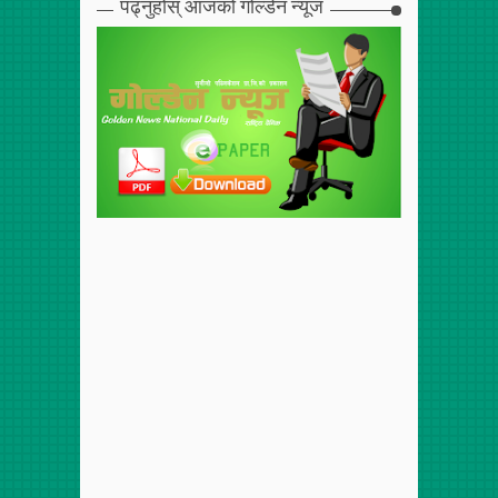
पढ्नुहोस् आजको गोल्डेन न्यूज