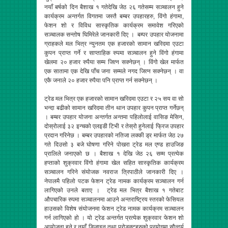
नयाँ बर्षको दिन बैशाख १ गतेदेखि जेठ २६ गतेसम्म सञ्चालन हुने
कार्यक्रम अन्तर्गत विगतमा जस्तै बम्बर उपहारहरु, विंगो हंगामा,
फेशन शो र विविध सास्कृतिक कार्यक्रम समावेश गरिएको
सञ्चालक सन्तोष घिमिरेले जानकारी दिए । बम्पर उपहार योजनामा
ग्राहकले मल भित्र न्युनतम एक हजारको सामान खरिदमा एउटा
कुपन प्राप्त गर्ने र साप्ताहिक रुपमा सञ्चालन हुने विंगो हंगामा
खेलमा २० हजार रुपैया सम्म जित्न सक्नेछन् । विंगो खेल मार्फत
एक सातामा एक देखि पाँच जना सम्मले नगद जित्न सक्नेछन् । वा
एकै जनाले २० हजार रुपैया पनि प्राप्त गर्न सक्नेछन् ।
ट्रेड मल भित्र एक हजारको सामान खरिदमा एउटा र २५ सय वा सो
भन्दा बढीको सामान खरिदमा तीन थान उपहार कुपन प्राप्त गर्नेछन्
। बम्बर उपहार योजना अन्तर्गत अन्तमा पहिलोलाई वासिङ मेसिन,
दोस्रोलाई ३२ इन्चको एलइडी टिभी र तेस्रो हुनेलाई फ्रिज उपहार
प्रदान गरिनेछ । बम्बर उपहारको नतिजा लक्की ड्र मार्फत जेठ २७
गते दिउसो ३ बजे घोषणा गरिने पोखरा ट्रेड मल एण्ड हाउजिङ
प्रालिले जनाएको छ । बैशाख १ देखि जेठ २६ सम्म प्रत्येक
हप्ताको शुक्रवार विंगो हंगामा खेल सहित सास्कृतिक कार्यक्रम
सञ्चालन गरिने संयोजक नवराज त्रिपाठीले जानकारी दिए ।
नेपालमै पहिलो पटक फेशन ट्रेड नामक कार्यक्रम सञ्चालन गर्न
लागिएको उनले बताए । ट्रेड मल भित्र बैशाख १ गतेबाट
औपचारिक रुपमा सञ्चालनमा आउने अन्तराष्ट्रिय स्तरको फेसियल
हाउसको विशेष संयोजनमा फेशन ट्रेड नामक कार्यक्रम सञ्चालन
गर्न लागिएको हो । यो ट्रेड अन्तर्गत प्रत्येक शुक्रवार फेशन शो
आयोजना हुने र नयाँ डिजाइन तथा प्रोडक्टहरुको प्रयोगमा सौन्दर्य