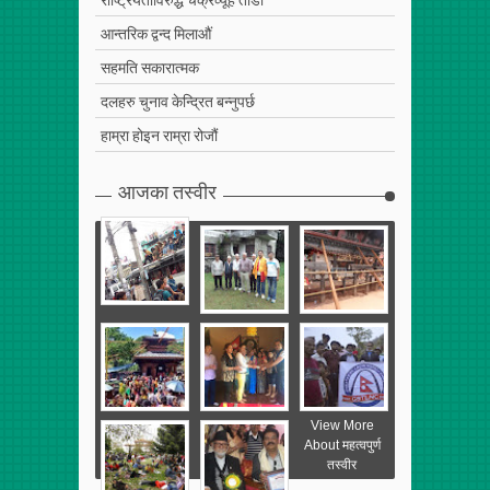
आन्तरिक द्वन्द मिलाऔं
सहमति सकारात्मक
दलहरु चुनाव केन्द्रित बन्नुपर्छ
हाम्रा होइन राम्रा रोजौं
आजका तस्वीर
View More
About महत्वपुर्ण
तस्वीर