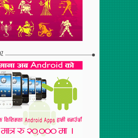
2017
Apr
30
,
2017
Jul
29
,
2017
DZ
टुरेन्टको शाखा पोखरामा
दुईसय जनाको निःशुल्क रगत
स्तन तथा पाठेघर परीक्षणबाट १२५
परीक्षण
महिला लाभान्वित