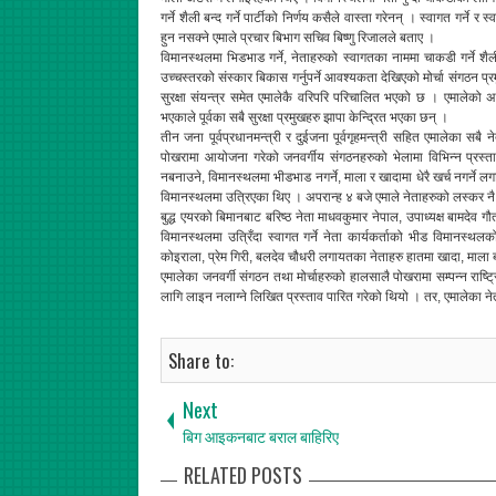
गर्ने शैली बन्द गर्ने पार्टीको निर्णय कसैले वास्ता गरेनन् । स्वागत गर्ने
हुन नसक्ने एमाले प्रचार बिभाग सचिव बिष्णु रिजालले बताए ।
विमानस्थलमा भिडभाड गर्ने, नेताहरुको स्वागतका नाममा चाकडी गर्ने शैल
उच्चस्तरको संस्कार बिकास गर्नुपर्ने आवश्यकता देखिएको मोर्चा संगठन प्रम
सुरक्षा संयन्त्र समेत एमालेकै वरिपरि परिचालित भएको छ । एमालेको अभ
भएकाले पूर्वका सबै सुरक्षा प्रमुखहरु झापा केन्द्रित भएका छन् ।
तीन जना पूर्वप्रधानमन्त्री र दुईजना पूर्वगृहमन्त्री सहित एमालेका स
पोखरामा आयोजना गरेको जनवर्गीय संगठनहरुको भेलामा विभिन्न प्रस्ता
नबनाउने, विमानस्थलमा भीडभाड नगर्ने, माला र खादामा धेरै खर्च नगर्ने
विमानस्थलमा उत्रिएका थिए । अपरान्ह ४ बजे एमाले नेताहरुको लस्कर न
बुद्ध एयरको बिमानबाट बरिष्ठ नेता माधवकुमार नेपाल, उपाध्यक्ष बामदे
विमानस्थलमा उत्रिँदा स्वागत गर्ने नेता कार्यकर्ताको भीड विमानस्थल
कोइराला, प्रेम गिरी, बलदेव चौधरी लगायतका नेताहरु हातमा खादा, माला
एमालेका जनवर्गी संगठन तथा मोर्चाहरुको हालसालै पोखरामा सम्पन्न राष्ट
लागि लाइन नलाग्ने लिखित प्रस्ताव पारित गरेको थियो । तर, एमालेका ने
Share to:
Next
बिग आइकनबाट बराल बाहिरिए
RELATED POSTS