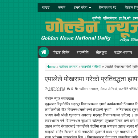
गृहपृष्ठ
सम्पर्क
हाम्रो बारेमा
विजापन दर रेट
बिज्ञापन दिन
पोखरा बिशेष
राजनीति
खेलकुद
उद्योग-ब्यापार
Home
»
पछील्ला समाचार
»
राजनीति गतिबिधी
»
एमालेले पोखरामा गरेको प्रति
एमालेले पोखरामा गरेको प्रतिवद्धता झा
4:57:00 PM
0
पछील्ला समाचार
,
पोखरा सेरोफेरो
,
राजनीति गतिबिध
गोल्डेन न्यूज संवाददाता
शुक्रबार विहानैदेखि भद्रपुर विमानस्थलमा एमाले कार्यकर्ताको भिडभाड निय
कार्यकर्ताको भीड विमानस्थलको रनवे छेउसम्मै पुग्थ्यो । शनिवारबाट शु
अध्यक्ष केपी ओली शुक्रवार अपरान्ह भद्रपुर विमानस्थलमा उत्रिए । उन
व्यवस्थापन गर्न विमानस्थल सुरक्षामा खटिएका सुरक्षाकर्मीलाई हम्मे हम्म
लाइन लागेर नेताहरुलाई चाकडीको शैलीमा माला लगाउन तछाड मछाड गरिरह
यात्रुले बाहिर निस्कने बाटो नपाएपछि प्रहरीले बाध्य भएर यात्रुले बाट
माला अटेसम्म लगाइरहेका थिए । विमानस्थलमा नेता पुग्दा चाकडीका लागि 