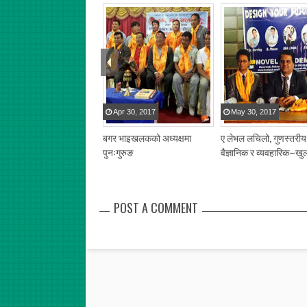
Apr
30
,
2017
May
30
,
2017
बगर भाइखलकको अध्यक्षमा
ए लेभल लचिलो, गुणस्तरीय
पुनःगुरुङ
वैज्ञानिक र व्यवहारिक–खु
POST A COMMENT