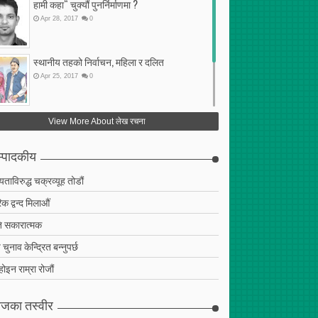
हामी कहा“ चुक्यौं पुनर्निर्माणमा ?
Apr
28
,
2017
0
स्थानीय तहको निर्वाचन, महिला र दलित
Apr
25
,
2017
0
फेरि अर्को गलत सहमति
View More About लेख रचना
Apr
25
,
2017
0
्पादकीय
ियताविरुद्ध चक्रव्यूह तोडौं
क द्वन्द मिलाऔं
 सकारात्मक
चुनाव केन्द्रित बन्नुपर्छ
 होइन राम्रा रोजौं
जका तस्वीर