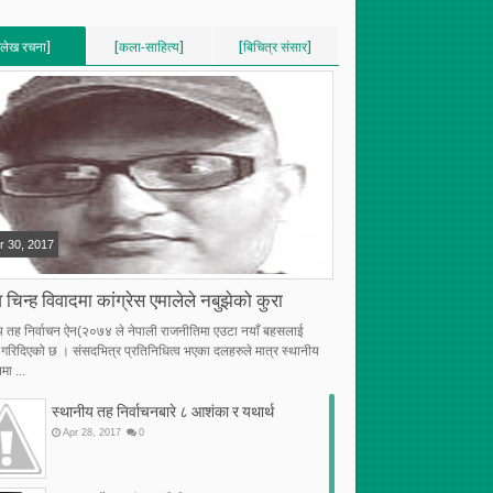
[लेख रचना]
[कला-साहित्य]
[बिचित्र संसार]
VERTICAL]
[VERTICAL]
[VERTICAL]
RECENT][5]
[RECENT][5]
[RECENT][5]
r
30
,
2017
 चिन्ह विवादमा कांग्रेस एमालेले नबुझेको कुरा
य तह निर्वाचन ऐन(२०७४ ले नेपाली राजनीतिमा एउटा नयाँ बहसलाई
्भ गरिदिएको छ । संसदभित्र प्रतिनिधित्व भएका दलहरुले मात्र स्थानीय
मा ...
स्थानीय तह निर्वाचनबारे ८ आशंका र यथार्थ
Apr
28
,
2017
0