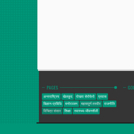
PAGES
GO
अन्तराष्ट्रिय
खेलकुद
पोखरा सेरोफेरो
प्रवास
बिज्ञान-प्रबिधि
मनोरञ्जन
महत्वपुर्ण तस्वीर
राजनीति
विचित्र संसार
शिक्षा
स्वास्थ्य-जीवनशैली
गोल्डेन न्यूज
© 2014. All Rights Reserved.