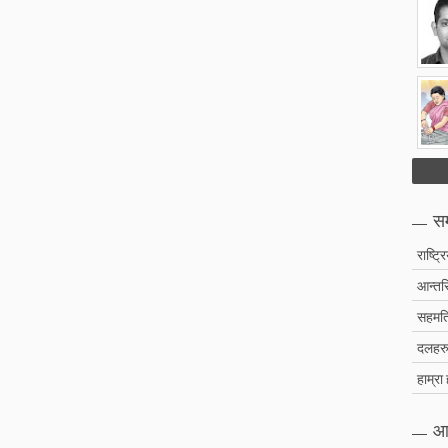
सम
राष्ट्र
आन्तरि
सहमति
दलहरु 
हाम्रा
आ