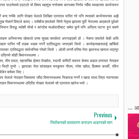
 र स्वागत पाउनेमध्ये एउटाले यो विषय महशुस नगरेसम्म कागजमा निर्णय गर्दैमा व्यवहारमा कार्यन्वयन
ी बन्द गर्नकै लागि पोखरा भेलाले लिखित प्रस्ताव पारित गरे पनि त्यसको कार्यन्वयनमा अझै
ुख गोकर्ण विष्टले बताए । यसैबीच एमालेको सिंगो नेतृत्व झापामा पूर्वी नेपालमा आएकाले पूर्वको
ियान विरुद्ध मधेशी मोर्चा र कांग्रेस माओवादीबाट समेत कुनै पनि अप्रिय घटना हुन सक्ने
बै नेताहरु अभियानमा रहेकाले उच्च सुरक्षा सतर्कता अपनाइएको हो । नेकपा एमालेले केही अघि
वहरु पारित गर्दै तडक भडक नगर्ने प्रतिवद्धता जनाएको थियो । कार्यक्रमहरुलाई खर्चिलो
 लगायतका प्रतिवद्धता सार्वजनिक गरेको थियो । ओली लगत्तै वरिष्ठ नेता झलनाथ खनाल भद्रपुर
ै उत्रियो सोही बिमानस्थलमा ।
व गौतम, भीम रावल, महासचिव ईश्वर पोखरेल, स्थायी कमिटी सदस्य केशव बडाल लगायत नेताहरु
को भित्रै पुग्यो । झापाका नेता सांसदहरु मनकुमार गौतम, नरेश खरेल, हिक्मत कार्की, रविन
 बोकेर बसेका थिए ।
्रिय भेलाले नेताहरु जिल्लामा जाँदा विमानस्थलमा भिडभाड नगर्ने र खादा माला लिएर स्वागतका
ताहरु विमानस्थलमा उत्रिँदा पोखरा भेलाको सो प्रस्ताव खारेज भयो ।
आ
Previous
निर्वाचनको वातावरण बनाउन अडानको माग