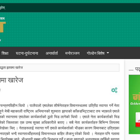
ुहोस्
शिक्षा
घटना-दुर्घटनाना
अन्तर्वार्ता
मनोरञ्जन
गोल्डेन बिशेष
पढ
वद्धता झापामा खारेज
पामा खारेज
ी
न्त्रणविहीन थियो । पालैपालो एमालेका शीर्षनेताहरु विमानस्थलमा उत्रिँदा स्वागत गर्ने नेता
रु हुने मेची महाकाली राष्ट्रिय अभियानको शुरुवात झापाको काँकडभिट्टाबाट तय भएकाले एमाले
को स्वागतमा एमालेका कार्यकर्ताको ठूलो भिड लागेको थियो । एमाले नेता कार्यकर्ताको भिड
े परेको जिल्लाका एक उच्च सुरक्षा अधिकारीले बताए । सबै नेता कार्यकर्ताहरु बिभिन्न लियरमा
ेका थिए । नेताहरुलाई स्वागत गर्ने एमाले कार्यकर्ताको भीडका कारण विमानबाट उत्रिएका
ो नपाएको भन्दै स्वागतार्थीहरुलाई विमानस्थल बाहिर लैजानु परेको थियो । नेताहरु पनि गलामा
भित्रैसम्म जाने, भीआइपी रुममा पनि भिडभाड गर्ने र माला खादाको अनावश्यक खर्चिलो स्वागत