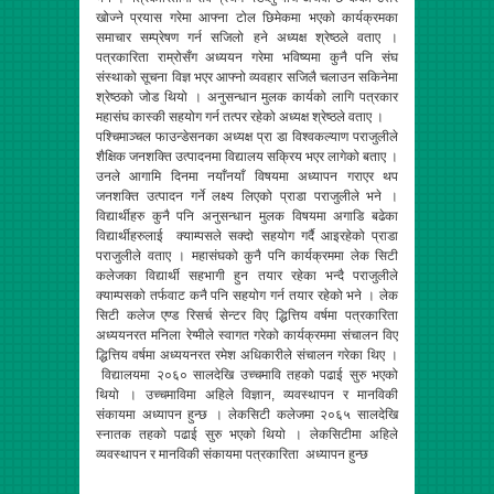
खोज्ने प्रयास गरेमा आफ्ना टोल छिमेकमा भएको कार्यक्रमका
समाचार सम्प्रेषण गर्न सजिलो हने अध्यक्ष श्रेष्ठले वताए ।
पत्रकारिता राम्रोसँग अध्ययन गरेमा भविष्यमा कुनै पनि संघ
संस्थाको सूचना विज्ञ भएर आफ्नो व्यवहार सजिलै चलाउन सकिनेमा
श्रेष्ठको जोड थियो । अनुसन्धान मुलक कार्यको लागि पत्रकार
महासंघ कास्की सहयोग गर्न तत्पर रहेको अध्यक्ष श्रेष्ठले वताए ।
पश्चिमाञ्चल फाउन्डेसनका अध्यक्ष प्रा डा विश्वकल्याण पराजुलीले
शैक्षिक जनशक्ति उत्पादनमा विद्यालय सक्रिय भएर लागेको बताए ।
उनले आगामि दिनमा नयाँनयाँ विषयमा अध्यापन गराएर थप
जनशक्ति उत्पादन गर्ने लक्ष्य लिएको प्राडा पराजुलीले भने ।
विद्यार्थीहरु कुनै पनि अनुसन्धान मुलक विषयमा अगाडि बढेका
विद्यार्थीहरुलाई क्याम्पसले सक्दो सहयोग गर्दै आइरहेको प्राडा
पराजुलीले वताए । महासंघको कुनै पनि कार्यक्रममा लेक सिटी
कलेजका विद्यार्थी सहभागी हुन तयार रहेका भन्दै पराजुलीले
क्याम्पसको तर्फवाट कनै पनि सहयोग गर्न तयार रहेको भने । लेक
सिटी कलेज एण्ड रिसर्च सेन्टर विए द्धित्तिय वर्षमा पत्रकारिता
अध्ययनरत मनिला रेग्मीले स्वागत गरेको कार्यक्रममा संचालन विए
द्धित्तिय वर्षमा अध्ययनरत रमेश अधिकारीले संचालन गरेका थिए ।
विद्यालयमा २०६० सालदेखि उच्चमावि तहको पढाई सुरु भएको
थियो । उच्चमाविमा अहिले विज्ञान, व्यवस्थापन र मानविकी
संकायमा अध्यापन हुन्छ । लेकसिटी कलेजमा २०६५ सालदेखि
स्नातक तहको पढाई सुरु भएको थियो । लेकसिटीमा अहिले
व्यवस्थापन र मानविकी संकायमा पत्रकारिता अध्यापन हुन्छ