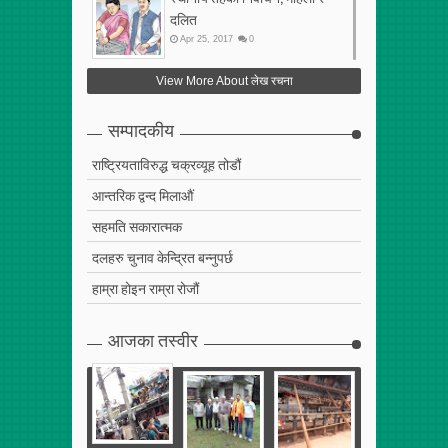
दलित
Apr
25
,
2017
0
फेरि अर्को गलत सहमति
View More About लेख रचना
Apr
25
,
2017
0
सम्पादकीय
राष्ट्रियताविरुद्ध चक्रव्यूह तोडौं
आन्तरिक द्वन्द मिलाऔं
सहमति सकारात्मक
दलहरु चुनाव केन्द्रित बन्नुपर्छ
हाम्रा होइन राम्रा रोजौं
आजका तस्वीर