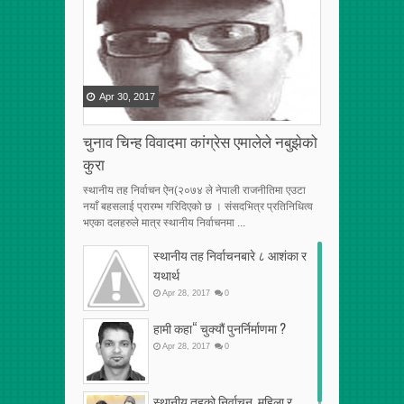
Apr
30
,
2017
चुनाव चिन्ह विवादमा कांग्रेस एमालेले नबुझेको
कुरा
स्थानीय तह निर्वाचन ऐन(२०७४ ले नेपाली राजनीतिमा एउटा
नयाँ बहसलाई प्रारम्भ गरिदिएको छ । संसदभित्र प्रतिनिधित्व
भएका दलहरुले मात्र स्थानीय निर्वाचनमा ...
स्थानीय तह निर्वाचनबारे ८ आशंका र
यथार्थ
Apr
28
,
2017
0
हामी कहा“ चुक्यौं पुनर्निर्माणमा ?
Apr
28
,
2017
0
स्थानीय तहको निर्वाचन, महिला र