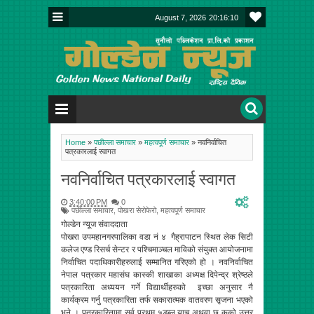
August 7, 2026
20:16:10
Home
»
पछील्ला समाचार
»
महत्वपूर्ण समाचार
»
नवनिर्वाचित
पत्रकारलाई स्वागत
नवनिर्वाचित पत्रकारलाई स्वागत
3:40:00 PM
0
पछील्ला समाचार
,
पोखरा सेरोफेरो
,
महत्वपूर्ण समाचार
गोल्डेन न्यूज संवाददाता
पोखरा उपमहानगरपालिका वडा नं ४ गैह्रापाटन स्थित लेक सिटी
कलेज एण्ड रिसर्च सेन्टर र पश्चिमाञ्चल माविको संयुक्त आयोजनामा
निर्वाचित पदाधिकारीहरुलाई सम्मानित गरिएको हो । नवनिर्वाचित
नेपाल पत्रकार महासंघ कास्की शाखाका अध्यक्ष दिपेन्द्र श्रेष्ठले
पत्रकारिता अध्ययन गर्ने विद्यार्थीहरुको इच्छा अनुसार नै
कार्यक्रम गर्नु पत्रकारिता तर्फ सकारात्मक वातवरण सृजना भएको
भने । पत्रकारितामा सर्व प्रथम ५डब्लु याच अथवा छ कको उत्तर