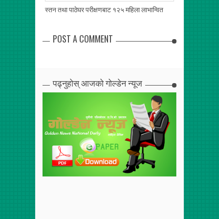
स्तन तथा पाठेघर परीक्षणबाट १२५ महिला लाभान्वित
बगर भाइखलकको अ
POST A COMMENT
पढ्नुहोस् आजको गोल्डेन न्यूज