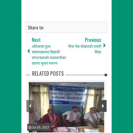
Share to:
Next
Previous
अधिकांश ठूला
मिस नेवा पोखराको तयारी
क्याम्पसहरुमा विद्यार्थी
तिव्र
संगठनहरुको तालाबन्दीका
कारण चुनाव स्थगन
RELATED POSTS
Jul
29
,
2017
Apr
30
,
2017