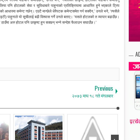
्ट्रिय स्तरमा पहिचान कमाउँछन्,’ उनले भने, ‘नेपालका उत्कृष्ट होटलको पहिचान कमाउनु
पलिया पनि होटलको सेवा र सुविधाबारे पाहुनाको प्रतिक्रियामा आधारित हुने भएकाले ट्रिप
आधारमा कमेन्ट गर्छन्। एउटै मान्छेले धेरैपटक कमेन्टसमेत गर्न सक्दैन,’ उनले भने, ‘त्यसैले
आइटी) पाहुनाले यो सूचीलाई बढी विश्वास गर्ने उनले बताए। ‘यसले होटलको त व्यापार बढाउँछ।
हेको ठाउँमा अरु होटल पनि उत्कृष्ट हुन सक्छन् भन्ने सन्देश फैलाउन सघाउँछ।’
A
Previous
२०७३ माघ १८ गते मंगलबार