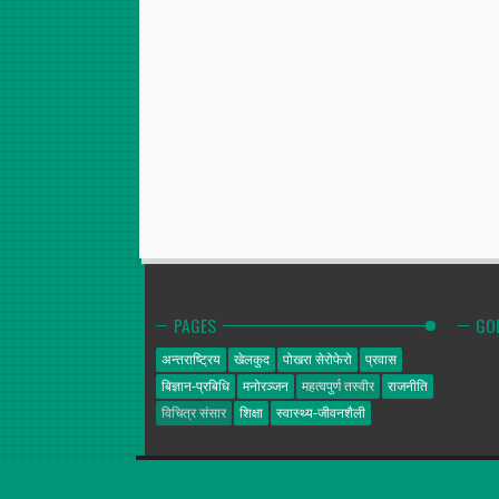
PAGES
GO
अन्तराष्ट्रिय
खेलकुद
पोखरा सेरोफेरो
प्रवास
बिज्ञान-प्रबिधि
मनोरञ्जन
महत्वपुर्ण तस्वीर
राजनीति
विचित्र संसार
शिक्षा
स्वास्थ्य-जीवनशैली
गोल्डेन न्यूज
© 2014. All Rights Reserved.