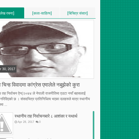
[लेख रचना]
[कला-साहित्य]
[बिचित्र संसार]
VERTICAL]
[VERTICAL]
[VERTICAL]
RECENT][5]
[RECENT][5]
[RECENT][5]
r
30
,
2017
 चिन्ह विवादमा कांग्रेस एमालेले नबुझेको कुरा
य तह निर्वाचन ऐन(२०७४ ले नेपाली राजनीतिमा एउटा नयाँ बहसलाई
्भ गरिदिएको छ । संसदभित्र प्रतिनिधित्व भएका दलहरुले मात्र स्थानीय
मा ...
स्थानीय तह निर्वाचनबारे ८ आशंका र यथार्थ
Apr
28
,
2017
0