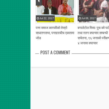
l
29
,
2017
Jul
22
,
2017
Jul
08
,
2017
 तथा पाठेघर परीक्षणबाट १२५
पन्त समाज कास्कीको तेस्रो
बगालेटोल मिसाः पुचःको पा
ा लाभान्वित
साधारणसभा, पन्तहरुबीच एकतामा
तथा स्तन क्यान्सर सम्बन्धी
जोड
सचेतना, ९६ जनाको परीक्षण 
४ जनामा क्यान्सर
POST A COMMENT