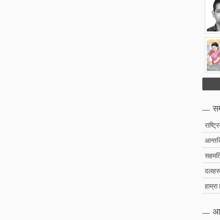
सम
राष्ट्र
आन्तरि
सहमति
दलहरु 
हाम्रा
आ