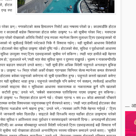
्रो, होटल
एन्ड स्पा
 नम्बरमा परेका छन्। नगरकोटको क्लब हिमालयन रिसोर्ट आठ नम्बरमा परेको छ। काठमाडौंकै होटल
 पोखरा र काठमाडौं बाहेक चितवनका होटल समेत उत्कृष्ट १० को सूचीमा परेका थिए। यसपटक
ित्र परेको पोखराको अतिथि रिसोर्ट एन्ड स्पाका म्यानेजर किरण तुलाधर ट्रिप एडभाइजरको यो
रको यो सूचीलाई विदेशी पर्यटकले निकै नै विश्वास गर्छन्। यही सूचीको आधारमा विदेशीले
 होटलको सेवा सुविधा उत्कृष्ट रहेको पुष्टि गर्छ। होटलको सेवा, सुविधा र पूर्वाधारको आधारमा
सुविधा उपयुक्त नभए ट्रिप एडभाइजरको सूचीमा पर्न सकिन्न। त्यही भएर हामीले बढी मेहनत
म हो,’ तुलाधरले भने,‘त्यही भएर सेवा सुविधा चुस्त र दुरुस्त राख्नुपर्छ। भूकम्प र नाकाबन्दीपछि
व्यापार बढाउन सघाउने उनले बताए। ‘यही सूची हेरेर अधिक विदेशी पाहुनाले अनलाइन बुकिङ
 छ। उत्कृष्ट १० भित्र परेको अर्काे पोखरा ग्रान्डका सिनियर सेल्स म्यानेजर कमल शेरचनले
 ‘होटलमा बसेका पाहुनाको कमेन्टमा यो सूची प्रकाशित हुन्छ। पाहुनाले कस्तो खालको कमेन्ट
स्तर यही सूचीबाट थाहा हुन्छ। पाहुनाले जस्तोसुकै पनि कमेन्ट गर्न सक्छन्, त्यसैलाई आधारित
ाइजरको साइटमा सेवा र सुविधाका आधारमा सकारात्मक वा नकारात्मक कुुनै पनि खालको
र कटौती हुन्छ,’ उनले भने, ‘सबैको सकारात्मक प्रतिक्रिया पाएमा उत्कृष्ट हुन सकिन्छ।
े उत्कृष्ट १० भित्रका होटल छान्ने गर्छ। पोखरा ग्रान्ड १ सय ४० कोठा क्षमताको पाँचतारे
ात्मक सन्देश विश्वभरका पाहुनासमक्ष पुग्ने शेरचनले बताए। ‘त्यही भएर हामीलाई होटलका सेवा
आ
तिक्रिया नआओस भन्ने चाहना हुन्छ,’ उनले भने,–‘त्यसका लागि निकै मेहनत गर्नुपर्छ।’ ट्रिप
ेको जानकारी समेत दिलाउँछ। साइटले केही दिनअघि मात्र यहाँका होटल उत्कृष्टमा पारेको
 सेवा सुविधा र आतिथ्यता तथा पूर्वाधार र सरसफाइबारे जानकारी दिन्छ। अनलाइनमै होटलमा
िटिसी) का अध्यक्ष सोमबहादुर थापाले विदेशी पर्यटकले ट्रिप एडभाइजरलाई बढी विश्वास गर्ने
ूचीमा पर्दा पोखराका होटलले अन्तर्राष्ट्रिय स्तरमा पहिचान कमाउने उनले बताए। ‘सूचीले