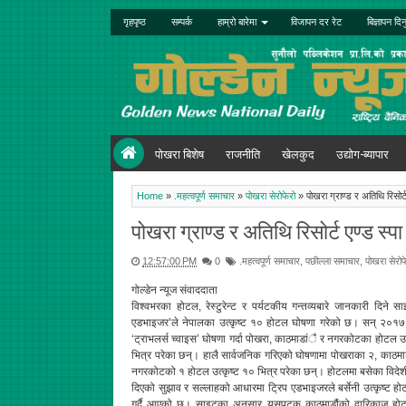
गृहपृष्ठ
सम्पर्क
हाम्रो बारेमा
विजापन दर रेट
बिज्ञापन दिन
पोखरा बिशेष
राजनीति
खेलकुद
उद्योग-ब्यापार
Home
»
.महत्वपूर्ण समाचार
»
पोखरा सेरोफेरो
»
पोखरा ग्राण्ड र अतिथि रिसोर्ट
पोखरा ग्राण्ड र अतिथि रिसोर्ट एण्ड स्पा
12:57:00 PM
0
.महत्वपूर्ण समाचार
,
पछील्ला समाचार
,
पोखरा सेरोफ
गोल्डेन न्यूज संवाददाता
विश्वभरका होटल, रेस्टुरेन्ट र पर्यटकीय गन्तव्यबारे जानकारी दिने सा
एडभाइजर’ले नेपालका उत्कृष्ट १० होटल घोषणा गरेको छ। सन् २०१७
‘ट्राभलर्स च्वाइस’ घोषणा गर्दा पोखरा, काठमाडांै र नगरकोटका होटल उत
भित्र परेका छन्। हालै सार्वजनिक गरिएको घोषणामा पोखराका २, काठमा
नगरकोटको १ होटल उत्कृष्ट १० भित्र परेका छन्। होटलमा बसेका विदेशी
दिएको सुझाव र सल्लाहको आधारमा ट्रिप एडभाइजरले बर्सेनी उत्कृष्ट ह
गर्दै आएको छ। साइटका अनुसार यसपटक काठमाडौंको द्वारिकाज हो