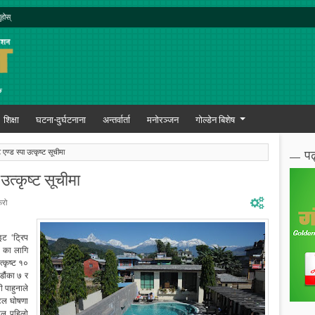
ुहोस्
शिक्षा
घटना-दुर्घटनाना
अन्तर्वार्ता
मनोरञ्जन
गोल्डेन बिशेष
पढ
 एण्ड स्पा उत्कृष्ट सूचीमा
 उत्कृष्ट सूचीमा
ेरो
इट ‘ट्रिप
 का लागि
्कृष्ट १०
डौंका ७ र
 पाहुनाले
ोटल घोषणा
टल पहिलो