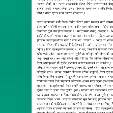
नम्बरमा परेको छ। त्यस्तै काठमाडौंकै होटल टिबेट इन्टरनेसनल दोस
साम्बला तेस्रो नम्बरमा परेका छन्। पोखरामा सञ्चालित अतिथि रिसोर्ट 
चौथो र पोखरा ग्रान्ड पाँचौ नम्बरमा परेका छन्।
त्यस्तै काठमाडौंकै पार्क भिलेज रिसोर्ट छैठौं र हायात रिजेन्सी सातौं
शंकर नवौं र सोल्टी क्राउन प्लाजा दसौं नम्बरमा परेका छन्। पोहोर
चितवनका कुनै पनि होटल उत्कृष्ट १० भित्र परेका छैनन्। उत्कृष्ट १० भ
सूचीले होटलको व्यापार बढाउन समेत सघाउने बताउँछन्। ‘ट्रिप एडभाइज
होटलमा अनलाइन बुकिङ गर्छन्,’ उनले भने, ‘उत्कृष्ट १० भित्र पर्नु भनेको
यसलाई ’रेटिङ’ गरिने भएकाले निकै विश्वसनीय रहने उनले बताए। ‘सेवा 
गर्नुपर्छ। ट्रिप एडभाइजरको उत्कृष्ट १० मा पर्नु, वर्षभरिको मेहनतको परिणा
खस्किएको पर्यटन व्यवसायमा यस्तो सूचीभित्र पर्ने कुनै पनि होटलको 
गर्छा्’, उनले भने। ५० कोठा रहेको अतिथि विगत पाँच वर्षदेखि चलिरहेको
ट्रिप एडभाइजरको यो सूचीले होटलको व्यापार प्रवद्र्धन हुने बताउँछन्।
गर्छन्, त्यही आधारमा बर्से्नि उत्कृष्ट छानिने हो,’ उनले भने,–‘होटलको 
मानिएको हुन्छ। उनका अनुसार होटलमा बसेका पाहुनाले ट्रिप एडभ
प्रतिक्रिया दिन सक्छन। ‘पाहुनाले नकारात्मक कमेन्ट गर्नासाथ नम्ब
संख्यात्मक रुपमा केही पाहुनाको कमेन्टलाई आधार मानेर ट्रिप एडभाइजरल
होटल हो। यो सूचीमा पर्दा पोखरामा पनि उत्कृष्ट होटल रहेछन् भन्ने सकार
सुविधा चुस्त र दुरुस्त राख्न चुनौती हुन्छ। कतैबाट पनि नकारात्मक प्र
एडभाइजरले उत्कृष्ट १० भित्र परेका होटललाई इमेलमार्फत सूचीमा पर
जानकारी दिएको थियो। साइटले उत्कृष्टको सूची निकाल्दै होटलमा पाइने
बसेका पाहुनाको प्रतिक्रिया उल्लेख गरिदिन्छ। पोखरा पर्यटन परिषद् (प
भएकाले त्यसले होटलको व्यापारमा सघाउने बताउँछन्। ट्रिप एडभाइजरको स