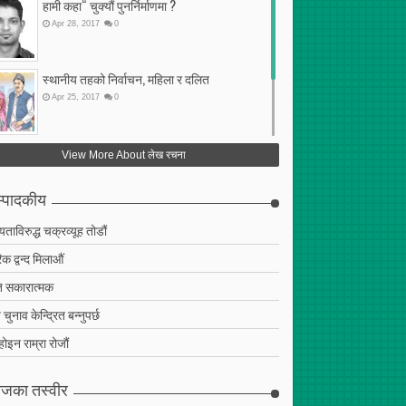
हामी कहा“ चुक्यौं पुनर्निर्माणमा ?
Apr
28
,
2017
0
स्थानीय तहको निर्वाचन, महिला र दलित
Apr
25
,
2017
0
फेरि अर्को गलत सहमति
View More About लेख रचना
Apr
25
,
2017
0
्पादकीय
ियताविरुद्ध चक्रव्यूह तोडौं
क द्वन्द मिलाऔं
 सकारात्मक
चुनाव केन्द्रित बन्नुपर्छ
 होइन राम्रा रोजौं
जका तस्वीर