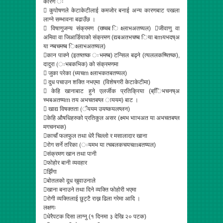
कारण ः
 कुपोषणले केटाकेटीलाई कमजोर बनाई अन्य कारणबाट पखला
लाग्ने सम्भावना बढाउँछ ।
 विषाणुजन्य संक्रमण (ख्ष्चब िक्ष्लाभअतष्यल) जीवाणु वा
अमिवा वा जिआर्डियाको संक्रमण (द्यबअतभचष्ब िया बmयभदष्अ
या न्ष्बचमष्ब िक्ष्लाभअतष्यल)
कान पाक्ने (इतष्तष्क ःभमष्ब) टन्सिल बढ्ने (त्यललकष्ष्तिष्क),
दादुरा (ःभबकभिक) को संक्रमणमा
 जुका परेका (ध्यचm क्ष्लाभकतबतष्यल)
 दुध पचाउन शक्ति नभएमा (विशेषगरी केटाकेटीमा)
 केहि खानाबाट हुने एलर्जीक प्रतिक्रिया (ब्ििभचनष्अ
च्भबअतष्यm तय अभचतबष्ल ाययम) बाट ।
 खाद्य विषक्तता (ँययम उयष्कयलष्लन)
केहि औषधिहरुको प्रतिकुल असर (क्ष्मभ भााभअत या अभचतबष्ल
मगचनभक)
काचाँ फलफुल तथा धेरै चिल्लो र मसालादार खाना
रोग सर्ने तरिका (ःयमभ या त्चबलकचयचmबतष्यल)
संक्रमण खान तथा पानी
फोहोर बानी व्यवहार
झिँगा
बोतलको दूध खुवाउनाले
खाना बनाउने तथा दिने व्यक्ति फोहोरी भएमा
रोगी व्यक्तिलाई छुट्टै राख्न ढिला गरेमा आदि ।
लक्षणः
धेरैपटक दिसा लाग्नु (१ दिनमा ३ देखि २० पटक)