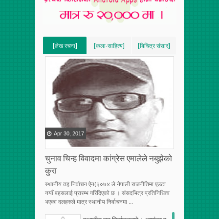
[लेख रचना]
[कला-साहित्य]
[बिचित्र संसार]
[VERTICAL]
[VERTICAL]
[VERTICAL]
[RECENT][5]
[RECENT][5]
[RECENT][5]
Apr
30
,
2017
चुनाव चिन्ह विवादमा कांग्रेस एमालेले नबुझेको
कुरा
स्थानीय तह निर्वाचन ऐन(२०७४ ले नेपाली राजनीतिमा एउटा
नयाँ बहसलाई प्रारम्भ गरिदिएको छ । संसदभित्र प्रतिनिधित्व
भएका दलहरुले मात्र स्थानीय निर्वाचनमा ...