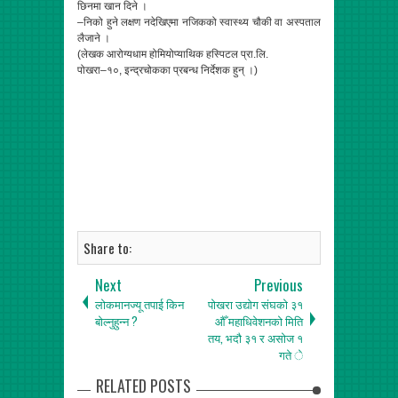
छिनमा खान दिने ।
–निको हुने लक्षण नदेखिएमा नजिकको स्वास्थ्य चौकी वा अस्पताल
लैजाने ।
(लेखक आरोग्यधाम होमियोप्याथिक हस्पिटल प्रा.लि.
पोखरा–१०, इन्द्रचोकका प्रबन्ध निर्देशक हुन् ।)
Share to:
Next
Previous
लोकमानज्यू तपाई किन
पोखरा उद्योग संघको ३१
बोल्नुहुन्न ?
औँ महाधिवेशनको मिति
तय, भदौ ३१ र असोज १
गते े
RELATED POSTS