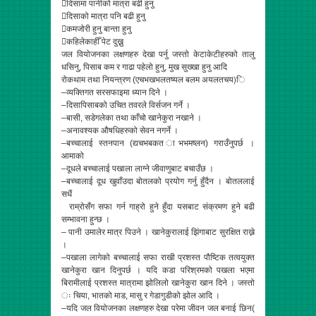
दिसामा पानीको मात्रा बढी हुनु
दिसाको मात्रा पनि बढी हुनु
कमजोरी हुनु बान्ता हुनु
कहिलेकाहीँ पेट दुख्नु
जल वियोजनका लक्षणहरु देखा पर्नु जस्तो केटाकेटीहरुको तालु
धसिनु, पिसाब कम र गाढा पहेलो हुनु, मुख सुख्खा हुनु आदि
रोकथाम तथा नियन्त्रण (एचभखभलतष्यल बलम अयलतचय)ि
–व्यक्तिगत सरसफाइमा ध्यान दिने ।
–दिसापिसाबको उचित तवरले विर्सजन गर्ने ।
–बासी, सडेगलेका तथा काँचो खानेकुरा नखाने ।
–अनावश्यक औषधिहरुको सेवन नगर्ने ।
–बच्चालाई स्तनपान (द्यचभबकत ाभभमष्लन) गराउँनुपर्छ ।
आमाको
–दूधले बच्चालाई पखाला लाग्ने जीवाणुबाट बचाउँछ ।
–बच्चालाई दूध खुवाँउदा बोतलको प्रयोग गर्नु हुँदैन । बोतललाई
सधैं
राम्रोसँग सफा गर्न गाह्रो हुने हुँदा यसबाट संक्रमण हुने बढी
सम्भावना हुन्छ ।
– पानी उमालेर मात्र पिउने । खानेकुरालाई झिंगाबाट सुरक्षित राख्ने
।
–पखाला लागेको बच्चालाई सफा राखी प्रशस्त पौष्टिक तत्वयुक्त
खानेकुरा खान दिनुपर्छ । यदि कडा परिश्रमको पखला भएमा
बिरामीलाई प्रशस्त मात्रामा झोलिलो खानेकुरा खान दिने । जस्तो
ः चिया, भातको माड, मासु र गेडागुडीको झोल आदि ।
–यदि जल वियोजनका लक्षणहरु देखा परेमा जीवन जल बनाई छिन(