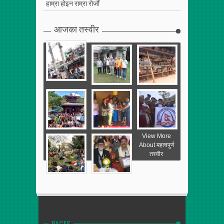
हाम्रा होइन राम्रा रोजौं
आजका तस्वीर
View More
About महत्वपुर्ण
तस्वीर
PAGES