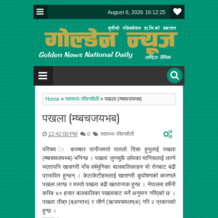
August 6, 2026
16:12:25
Home
»
स्वास्थ्य-जीवनशैली
»
पखला (म्ष्बचजयभब)
पखला (म्ष्बचजयभब)
12:42:00 PM
0
स्वास्थ्य-जीवनशैली
परिचय ः बारम्बार पानीजस्तो पातलो दिसा हुनुलाई पखला
(म्ष्बचचजयभब) भनिन्छ । पखला जुनसुकै उमेरका मानिसलाई लाग्ने
भएतापनि खासगरी पाँच वर्षमुनिका बालबालिकाहरु यो रोगबाट बढी
प्रभावित हुन्छन् । केटाकेटीहरुलाई खासगरी कुपोषणको कारणले
पखला लाग्छ र यस्तो पखला बढी खतरानाक हुन्छ । नेपालमा वर्षेनी
करिब ४० हजार बालबालिका पखलाबाट मर्ने अनुमान गरिएको छ ।
पखला तीब्र (ब्अगतभ) र जीर्ण (ऋजयचयलष्अ) गरि २ प्रकारको
हुन्छ ।