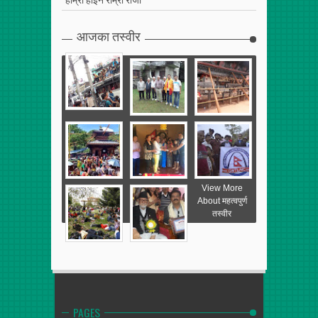
आजका तस्वीर
View More
About महत्वपुर्ण
तस्वीर
PAGES