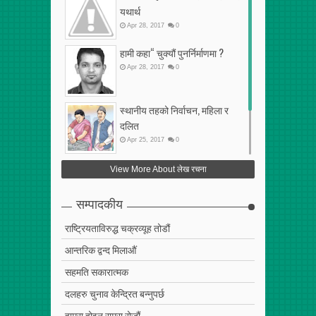
यथार्थ
Apr
28
,
2017
0
हामी कहा“ चुक्यौं पुनर्निर्माणमा ?
Apr
28
,
2017
0
स्थानीय तहको निर्वाचन, महिला र
दलित
Apr
25
,
2017
0
फेरि अर्को गलत सहमति
View More About लेख रचना
Apr
25
,
2017
0
सम्पादकीय
राष्ट्रियताविरुद्ध चक्रव्यूह तोडौं
आन्तरिक द्वन्द मिलाऔं
सहमति सकारात्मक
दलहरु चुनाव केन्द्रित बन्नुपर्छ
हाम्रा होइन राम्रा रोजौं