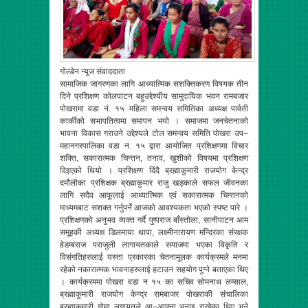
गोल्डेन न्यूज संवाददाता
सामाजिक जागरणका लागि आध्यात्मिक सशक्तिकरण विषयक तीन
दिने प्रशिक्षण कोलपाटन बहुउद्देश्यीय सामुदायिक भवन रामबजार
पोखरामा वडा नं. १५ महिला समन्वय समितिका अध्यक्ष पार्वती
कार्कीको सभापतित्वमा समापन भयो । समाजमा जनचेतनाको
भावना विकास गराउने उद्देश्यले टोल समन्वय समिति पोखरा उप–
महानगरपालिका वडा न. १५ द्वारा आयोजित प्रशिक्षणमा विचार
शक्ति, सकारात्मक चिन्तन, तनाव, खुशीको विषयमा प्रशिक्षण
दिइएको थियो । प्रशिक्षण दिंदै ब्रह्माकुमारी राजयोग केन्द्र
दमौलीका प्रशिक्षक ब्रह्माकुमार राजु खड्काले सफल जीवनका
लागि सदैव आफूलाई आध्यात्मिक एवं सकारात्मक चिन्तनको
माध्यमबाट सशक्त गर्नुपर्ने आजको आवश्यकता भएको स्पष्ट पारे ।
प्रशिक्षणको अनुभव व्यक्त गर्दै पुष्पराज बाँस्तोला, सानीपाटन आम
समूहकी अध्यक्ष डिलमाया थापा, लक्ष्मीनारायण मन्दिरका संरक्षक
हेडम्बराज पराजुली लागायतकाले समाजमा भएका विकृति र
विसंगतिहरुलाई यस्ता प्रकारका चेतनामूलक कार्यक्रमले मनमा
रहेको नकारात्मक भावनाहरुलाई हटाउन सहयोग पुग्ने बताएका थिए
। कार्यक्रममा पोखरा वडा न १५ का सचिव सोमनाथ लम्साल,
ब्रह्माकुमारी राजयोग केन्द्र रामबाजर पोखराकी संचालिका
ब्रह्माकुमारी गोमा लगायतले आ–आफ्ना भनाइ राखेका थिए भने