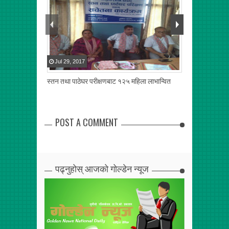
Jul
29
,
2017
Jul
22
,
2017
स्तन तथा पाठेघर परीक्षणबाट १२५ महिला लाभान्वित
पन्त समाज कास्क
एकतामा जोड
POST A COMMENT
पढ्नुहोस् आजको गोल्डेन न्यूज