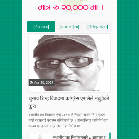
[लेख रचना]
[कला-साहित्य]
[बिचित्र संसार]
[VERTICAL]
[VERTICAL]
[VERTICAL]
[RECENT][5]
[RECENT][5]
[RECENT][5]
Apr
30
,
2017
चुनाव चिन्ह विवादमा कांग्रेस एमालेले नबुझेको
कुरा
स्थानीय तह निर्वाचन ऐन(२०७४ ले नेपाली राजनीतिमा एउटा
नयाँ बहसलाई प्रारम्भ गरिदिएको छ । संसदभित्र प्रतिनिधित्व
भएका दलहरुले मात्र स्थानीय निर्वाचनमा ...
स्थानीय तह निर्वाचनबारे ८ आशंका र