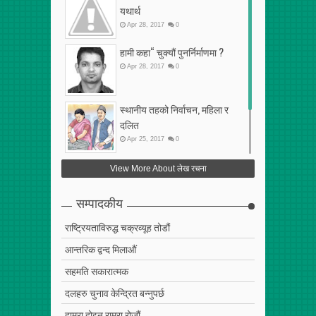
यथार्थ
Apr
28
,
2017
0
हामी कहा“ चुक्यौं पुनर्निर्माणमा ?
Apr
28
,
2017
0
स्थानीय तहको निर्वाचन, महिला र
दलित
Apr
25
,
2017
0
फेरि अर्को गलत सहमति
View More About लेख रचना
Apr
25
,
2017
0
सम्पादकीय
राष्ट्रियताविरुद्ध चक्रव्यूह तोडौं
आन्तरिक द्वन्द मिलाऔं
सहमति सकारात्मक
दलहरु चुनाव केन्द्रित बन्नुपर्छ
हाम्रा होइन राम्रा रोजौं