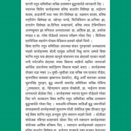
शान्ती स्तुप समितीका सचिब उत्तममान बुद्धाचार्यले जानकारी दिए ।
स्वास्थ्य शिविर कार्यक्रममा बरिष्ठ बालरोग विशेषज्ञ डा. भाईरत्न
शाक्य, हाडजोर्नी तथा नशा रोग विशेषज्ञ डा. यज्ञमान शाक्य, बरिष्ठ
स्त्रीरोग बिशेषज्ञ डा. महेन्द्र पाण्डे, फिजिसियन डा.अनिशा झा,
दन्तरोग विशेषज्ञ डा.विनिता बज्राचार्य, बरिष्ठ ल्याब टेक्निसियन
अरुणकुमार झा मनिपाल अस्पतालका डा. आंशिक झा, डा. अशोक
मण्डल र डा. नरेश पौडेलले स्वास्थ परीक्षण गरेका थिए । शिविरमा
प्राविधिक सहयोग पोखरा मेडिकल हलको रहेको थियो ।
बिश्व शान्ति स्तुप समितिका उपाध्यक्ष शंकर गुरुङ्गको अध्यक्षतामा
भएको कार्यक्रममा बोल्दै प्रमुख अतिथी भिक्षु सागर धम्मले बिश्व
शान्ति स्तुप यस क्षेत्रमा रहनुले संसारभर यस क्षेत्रको प्रचार भएको
भन्दै पर्यटकीय क्षेत्रका रुपमा बिकास भएकैले यहाँका जनताको
आर्थिक उपार्जनमा सर्वाङ्गिण विकास भएको बताए । कार्यक्रममा
पोखरा वडा नम्बर २५ पुम्दी–भुम्दीका वडा सचिब राम प्रसाद पौडेल,
सृजनशिल क्लबका झम्कनाथ देवकोटा, बौद्ध अर्घौ सदनका अध्यक्ष
भुवनसिंह गुरुङ्ग, बुद्ध जयन्ती समारोह समितिका सचिब गोबिन्द
ुताम्रकार, डा. गेहेन्द्रमान उदास पोखरेली, डा. भाईरत्न शाक्य
लगायतले बोलेका थिए । कार्यक्रममा स्वागत शुसन पौडेलले गरेका
थिए भने सञ्चालन बिश्व शान्ति स्तुप समितीका सचिब उत्तममान
बुद्धाचार्यले गरेका थिए । यसअघि पच्चिसय साठिऔं बुद्ध जयन्तीको
सप्ताहब्यापी कार्यक्रमको शुभारम्भ र्याली धेसेलिङ गुम्बा दीपबाट शुरु
भई बिश्व शान्ति स्तुप अनदुमा पुगेर समापन भएको थियो । र्यालीका
संयोजक रबिन्द्र बज्राचार्य रहेका थिए भने रक्तदान कार्यक्रमका
संयोजक आशिष बजिमय थिए । रक्तदान कार्यक्रमको उद्घाटन
बरिष्ठ बालरोग बिशेषज्ञ डा. भाईरत्न शाक्यले रक्त सञ्चार केन्द्रका