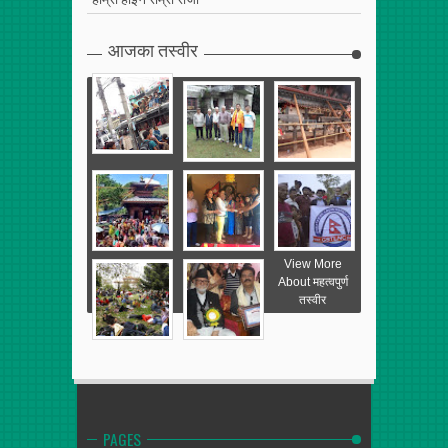
आजका तस्वीर
View More
About महत्वपुर्ण
तस्वीर
PAGES