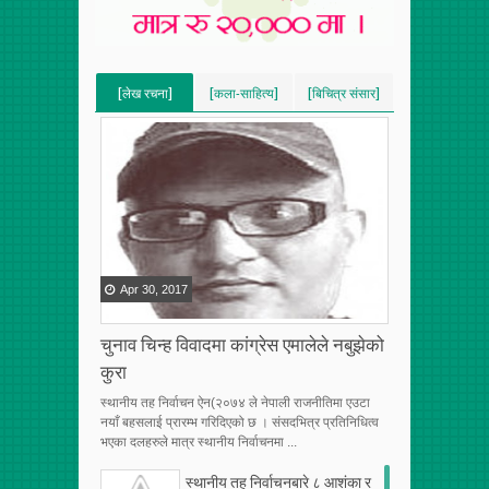
[लेख रचना]
[कला-साहित्य]
[बिचित्र संसार]
[VERTICAL]
[VERTICAL]
[VERTICAL]
[RECENT][5]
[RECENT][5]
[RECENT][5]
Apr
30
,
2017
चुनाव चिन्ह विवादमा कांग्रेस एमालेले नबुझेको
कुरा
स्थानीय तह निर्वाचन ऐन(२०७४ ले नेपाली राजनीतिमा एउटा
नयाँ बहसलाई प्रारम्भ गरिदिएको छ । संसदभित्र प्रतिनिधित्व
भएका दलहरुले मात्र स्थानीय निर्वाचनमा ...
स्थानीय तह निर्वाचनबारे ८ आशंका र