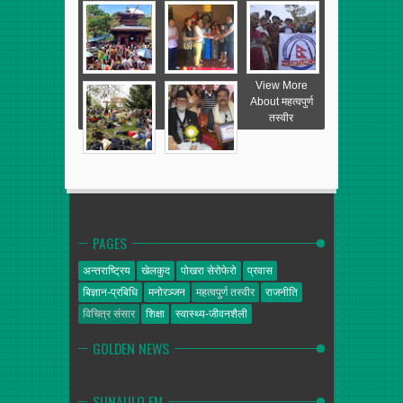
View More
About महत्वपुर्ण
तस्वीर
PAGES
अन्तराष्ट्रिय
खेलकुद
पोखरा सेरोफेरो
प्रवास
बिज्ञान-प्रबिधि
मनोरञ्जन
महत्वपुर्ण तस्वीर
राजनीति
विचित्र संसार
शिक्षा
स्वास्थ्य-जीवनशैली
GOLDEN NEWS
SUNAULO FM