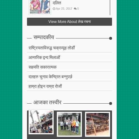
दलित
Apr
25
,
2017
0
फेरि अर्को गलत सहमति
View More About लेख रचना
Apr
25
,
2017
0
सम्पादकीय
राष्ट्रियताविरुद्ध चक्रव्यूह तोडौं
आन्तरिक द्वन्द मिलाऔं
सहमति सकारात्मक
दलहरु चुनाव केन्द्रित बन्नुपर्छ
हाम्रा होइन राम्रा रोजौं
आजका तस्वीर