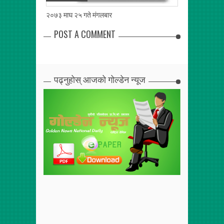
२०७३ माघ २५ गते मंगलबार
२०७३ माघ २४ गत
POST A COMMENT
पढ्नुहोस् आजको गोल्डेन न्यूज