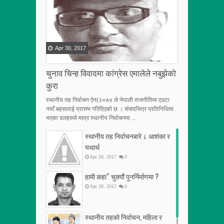
Apr
30
,
2017
चुनाव चिन्ह विवादमा कांग्रेस एमालेले नबुझेको
कुरा
स्थानीय तह निर्वाचन ऐन(२०७४ ले नेपाली राजनीतिमा एउटा
नयाँ बहसलाई प्रारम्भ गरिदिएको छ । संसदभित्र प्रतिनिधित्व
भएका दलहरुले मात्र स्थानीय निर्वाचनमा ...
स्थानीय तह निर्वाचनबारे ८ आशंका र
यथार्थ
Apr
28
,
2017
0
हामी कहा“ चुक्यौं पुनर्निर्माणमा ?
Apr
28
,
2017
0
स्थानीय तहको निर्वाचन, महिला र